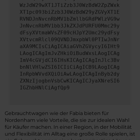
WzJdW29wXT1JTiZzb3J0WzBdW2ZpZWxk
XT1pc093biZzb3J0WzBdW29yZGVyXT1E
RVNDJnNvcnRbMV1bZmllbGRdPWlzVG9w
JnNvcnRbMV1bb3JkZXJdPURFU0Mmc29y
dFsyXVtmaWVsZF09cHJpY2Umc29ydFsy
XVtvcmRlcl09QVNDJmxpbWl0PTIwJnNr
aXA9MCIsCiAgICAiaGVhZGVycyI6IHt9
LAogICAgImJvZHkiOiBudWxsLAogICAg
ImV4cGVjdCI6IHsKICAgICAgInJlc3Bv
bnNlVHlwZSI6ICIiCiAgICB9LAogICAg
InRpbWVvdXQiOiAwLAogICAgInByb2dy
ZXNzIjogbnVsbCwKICAgICJyaXNreSI6
IGZhbHNlCiAgfQp9
Gebrauchtwagen wie der Fabia bieten für
Nordenham viele Vorteile, die sie zur idealen Wahl
für Käufer machen. In einer Region, in der Mobilität
und Flexibilität im Alltag eine große Rolle spielen, ist