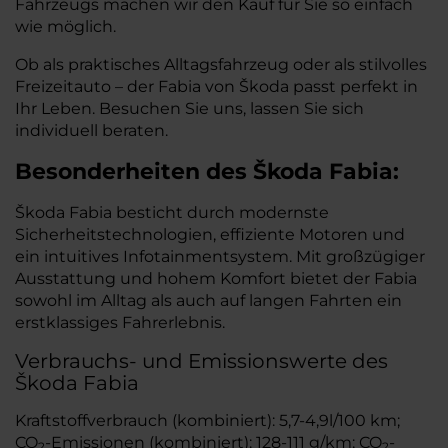
Fahrzeugs machen wir den Kauf für Sie so einfach
wie möglich.
Ob als praktisches Alltagsfahrzeug oder als stilvolles
Freizeitauto – der Fabia von Škoda passt perfekt in
Ihr Leben. Besuchen Sie uns, lassen Sie sich
individuell beraten.
Besonderheiten des
Škoda
Fabia:
Škoda Fabia besticht durch modernste
Sicherheitstechnologien, effiziente Motoren und
ein intuitives Infotainmentsystem. Mit großzügiger
Ausstattung und hohem Komfort bietet der Fabia
sowohl im Alltag als auch auf langen Fahrten ein
erstklassiges Fahrerlebnis.
Verbrauchs- und Emissionswerte des
Škoda Fabia
Kraftstoffverbrauch (kombiniert): 5,7-4,9l/100 km;
CO
-Emissionen (kombiniert): 128-111 g/km; CO
-
2
2