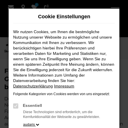
0
Zum
Hauptinhalt
Cookie Einstellungen
springen
Wir nutzen Cookies, um Ihnen die bestmögliche
Nutzung unserer Webseite zu ermöglichen und unsere
Kommunikation mit Ihnen zu verbessern. Wir
Startseite
Nordenham
Škoda
Škoda Fabia
Finden Sie Ihren
berücksichtigen hierbei Ihre Präferenzen und
Škoda Fabia Gebrauchtwagen für Nordenham bei Schmidt + Koch
verarbeiten Daten für Marketing und Statistiken nur,
wenn Sie uns Ihre Einwilligung geben. Wenn Sie zu
einem späteren Zeitpunkt Ihre Meinung ändern, können
Finden Sie Ihren Škoda Fabia
Sie die Einwilligung jederzeit für die Zukunft widerrufen.
Weitere Informationen zum Umfang der
Gebrauchtwagen für Nordenham
Datenverarbeitung finden Sie hier:
bei Schmidt + Koch
Datenschutzerklärung
Impressum
Folgende Kategorien von Cookies werden von uns eingesetzt:
Der Škoda Fabia ist die perfekte Wahl für alle in
Nordenham, die ein zuverlässiges und modernes
Essentiell
Fahrzeug suchen.
Mit seiner erstklassigen
Diese Technologien sind erforderlich, um die
Ausstattung, der niedrigen Laufleistung und der
Kernfunktionalität der Webseite zu gewährleisten.
ausgezeichneten Pflege ist dieser Gebrauchtwagen
audaris