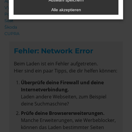
Auswahl speichern
Audi
VW
Alle akzeptieren
Porsche
Seat
Škoda
CUPRA
Fehler: Network Error
Beim Laden ist ein Fehler aufgetreten.
Hier sind ein paar Tipps, die dir helfen können:
Überprüfe deine Firewall und deine
Internetverbindung.
Laden andere Webseiten, zum Beispiel
deine Suchmaschine?
Prüfe deine Browsererweiterungen.
Manche Erweiterungen, wie Werbeblocker,
können das Laden bestimmter Seiten