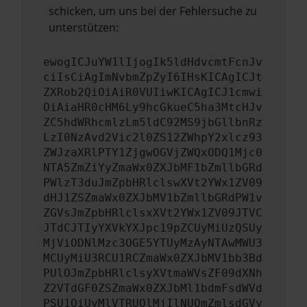
schicken, um uns bei der Fehlersuche zu
unterstützen:
ewogICJuYW1lIjogIk5ldHdvcmtFcnJv
ciIsCiAgImNvbmZpZyI6IHsKICAgICJt
ZXRob2QiOiAiR0VUIiwKICAgICJ1cmwi
OiAiaHR0cHM6Ly9hcGkueC5ha3MtcHJv
ZC5hdWRhcmlzLm5ldC92MS9jbGllbnRz
LzI0NzAvd2Vic2l0ZS12ZWhpY2xlcz93
ZWJzaXRlPTY1ZjgwOGVjZWQxODQ1Mjc0
NTA5ZmZiYyZmaWx0ZXJbMF1bZmllbGRd
PWlzT3duJmZpbHRlclswXVt2YWx1ZV09
dHJ1ZSZmaWx0ZXJbMV1bZmllbGRdPW1v
ZGVsJmZpbHRlclsxXVt2YWx1ZV09JTVC
JTdCJTIyYXVkYXJpc19pZCUyMiUzQSUy
MjViODNlMzc3OGE5YTUyMzAyNTAwMWU3
MCUyMiU3RCU1RCZmaWx0ZXJbMV1bb3Bd
PUlOJmZpbHRlclsyXVtmaWVsZF09dXNh
Z2VTdGF0ZSZmaWx0ZXJbMl1bdmFsdWVd
PSU1QiUyMlVTRUQlMjIlNUQmZmlsdGVy