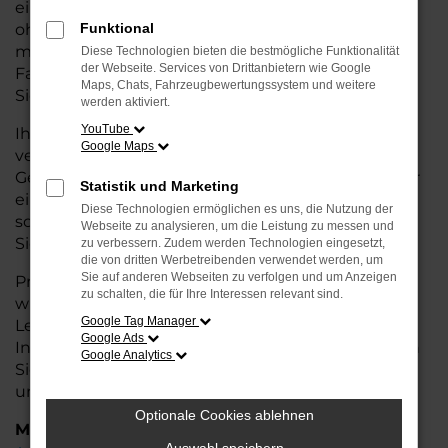
eine kostengünstige Alternative zum Neuwagen,
ohne auf Komfort und Qualität verzichten zu
Funktional
müssen. Ob im Stadtverkehr oder für längere
Diese Technologien bieten die bestmögliche Funktionalität
der Webseite. Services von Drittanbietern wie Google
Fahrten, der Fabia überzeugt durch Fahrkomfort,
Maps, Chats, Fahrzeugbewertungssystem und weitere
Sicherheit und Wirtschaftlichkeit.
werden aktiviert.
YouTube
Ihr Škoda Autohaus in Nordenham ist Ihr
Google Maps
vertrauenswürdiger Partner, wenn es um
Gebrauchtwagen geht. Wir bieten Ihnen nicht nur
Statistik und Marketing
eine große Auswahl an geprüften Fahrzeugen,
Diese Technologien ermöglichen es uns, die Nutzung der
sondern auch eine fachkundige Beratung, damit
Webseite zu analysieren, um die Leistung zu messen und
Sie das für Sie passende Modell finden.
zu verbessern. Zudem werden Technologien eingesetzt,
die von dritten Werbetreibenden verwendet werden, um
Sie auf anderen Webseiten zu verfolgen und um Anzeigen
Profitieren Sie von unseren zusätzlichen
Services
zu schalten, die für Ihre Interessen relevant sind.
wie attraktiven Finanzierungsmöglichkeiten,
Google Tag Manager
Leasingangeboten und der bequemen
Google Ads
Inzahlungnahme Ihres alten Fahrzeugs. Besuchen
Google Analytics
Sie uns und überzeugen Sie sich von der Qualität
und dem Service, den wir Ihnen bieten!
Optionale Cookies ablehnen
Marken