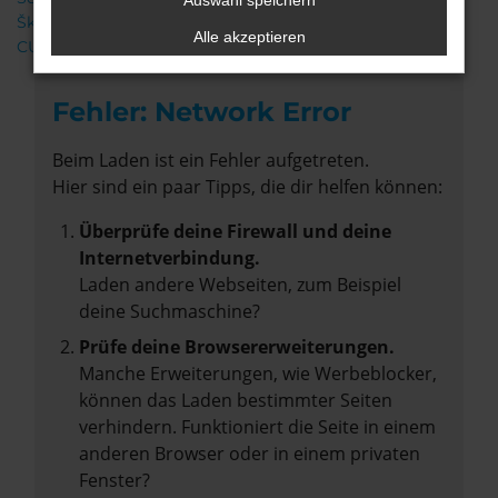
Auswahl speichern
Škoda
Alle akzeptieren
CUPRA
Fehler: Network Error
Beim Laden ist ein Fehler aufgetreten.
Hier sind ein paar Tipps, die dir helfen können:
Überprüfe deine Firewall und deine
Internetverbindung.
Laden andere Webseiten, zum Beispiel
deine Suchmaschine?
Prüfe deine Browsererweiterungen.
Manche Erweiterungen, wie Werbeblocker,
können das Laden bestimmter Seiten
verhindern. Funktioniert die Seite in einem
anderen Browser oder in einem privaten
Fenster?