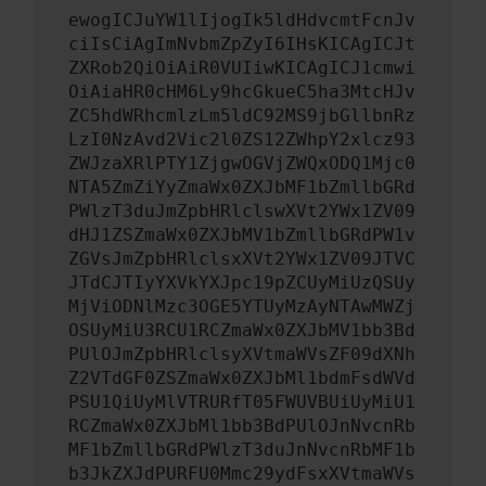
ewogICJuYW1lIjogIk5ldHdvcmtFcnJv
ciIsCiAgImNvbmZpZyI6IHsKICAgICJt
ZXRob2QiOiAiR0VUIiwKICAgICJ1cmwi
OiAiaHR0cHM6Ly9hcGkueC5ha3MtcHJv
ZC5hdWRhcmlzLm5ldC92MS9jbGllbnRz
LzI0NzAvd2Vic2l0ZS12ZWhpY2xlcz93
ZWJzaXRlPTY1ZjgwOGVjZWQxODQ1Mjc0
NTA5ZmZiYyZmaWx0ZXJbMF1bZmllbGRd
PWlzT3duJmZpbHRlclswXVt2YWx1ZV09
dHJ1ZSZmaWx0ZXJbMV1bZmllbGRdPW1v
ZGVsJmZpbHRlclsxXVt2YWx1ZV09JTVC
JTdCJTIyYXVkYXJpc19pZCUyMiUzQSUy
MjViODNlMzc3OGE5YTUyMzAyNTAwMWZj
OSUyMiU3RCU1RCZmaWx0ZXJbMV1bb3Bd
PUlOJmZpbHRlclsyXVtmaWVsZF09dXNh
Z2VTdGF0ZSZmaWx0ZXJbMl1bdmFsdWVd
PSU1QiUyMlVTRURfT05FWUVBUiUyMiU1
RCZmaWx0ZXJbMl1bb3BdPUlOJnNvcnRb
MF1bZmllbGRdPWlzT3duJnNvcnRbMF1b
b3JkZXJdPURFU0Mmc29ydFsxXVtmaWVs