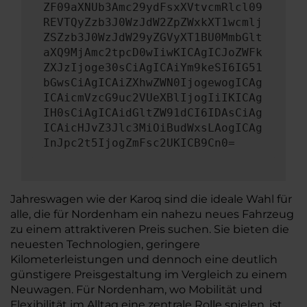
ZF09aXNUb3Amc29ydFsxXVtvcmRlcl09
REVTQyZzb3J0WzJdW2ZpZWxkXT1wcmlj
ZSZzb3J0WzJdW29yZGVyXT1BU0MmbGlt
aXQ9MjAmc2tpcD0wIiwKICAgICJoZWFk
ZXJzIjoge30sCiAgICAiYm9keSI6IG51
bGwsCiAgICAiZXhwZWN0IjogewogICAg
ICAicmVzcG9uc2VUeXBlIjogIiIKICAg
IH0sCiAgICAidGltZW91dCI6IDAsCiAg
ICAicHJvZ3Jlc3MiOiBudWxsLAogICAg
InJpc2t5IjogZmFsc2UKICB9Cn0=
Jahreswagen wie der Karoq sind die ideale Wahl für
alle, die für Nordenham ein nahezu neues Fahrzeug
zu einem attraktiveren Preis suchen. Sie bieten die
neuesten Technologien, geringere
Kilometerleistungen und dennoch eine deutlich
günstigere Preisgestaltung im Vergleich zu einem
Neuwagen. Für Nordenham, wo Mobilität und
Flexibilität im Alltag eine zentrale Rolle spielen, ist