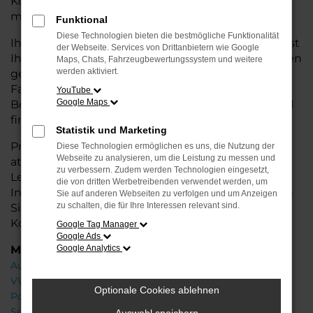
Konditionen. Ideal für alle, die hohe Qualität und
modernes Design zu einem fairen Preis möchten.
Funktional
Diese Technologien bieten die bestmögliche Funktionalität
Ihr Škoda Autohaus in der Nähe von Nordenham ist
der Webseite. Services von Drittanbietern wie Google
Ihr kompetenter Partner, wenn es um Jahreswagen
Maps, Chats, Fahrzeugbewertungssystem und weitere
werden aktiviert.
geht. Wir bieten Ihnen eine große Auswahl an
Fahrzeugen und stehen Ihnen mit fachkundiger
YouTube
Google Maps
Beratung zur Seite, damit Sie das passende Modell
finden.
Statistik und Marketing
Profitieren Sie von zusätzlichen
Services
wie
Diese Technologien ermöglichen es uns, die Nutzung der
Webseite zu analysieren, um die Leistung zu messen und
attraktiven Finanzierungsoptionen,
zu verbessern. Zudem werden Technologien eingesetzt,
Leasingangeboten und der bequemen
die von dritten Werbetreibenden verwendet werden, um
Inzahlungnahme Ihres alten Fahrzeugs. Besuchen
Sie auf anderen Webseiten zu verfolgen und um Anzeigen
zu schalten, die für Ihre Interessen relevant sind.
Sie uns und finden Sie Ihr Traumauto zu besten
Konditionen!
Google Tag Manager
Google Ads
Marken
Google Analytics
Audi
VW
Optionale Cookies ablehnen
Porsche
Seat