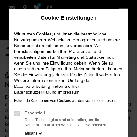
0
Zum
Hauptinhalt
Cookie Einstellungen
springen
Wir nutzen Cookies, um Ihnen die bestmögliche
Nutzung unserer Webseite zu ermöglichen und unsere
Kommunikation mit Ihnen zu verbessern. Wir
Startseite
Nordenham
Škoda
Škoda Karoq
Škoda Karoq
berücksichtigen hierbei Ihre Präferenzen und
Jahreswagen für Nordenham bei Schmidt + Koch
verarbeiten Daten für Marketing und Statistiken nur,
wenn Sie uns Ihre Einwilligung geben. Wenn Sie zu
einem späteren Zeitpunkt Ihre Meinung ändern, können
Škoda Karoq Jahreswagen für
Sie die Einwilligung jederzeit für die Zukunft widerrufen.
Weitere Informationen zum Umfang der
Nordenham bei Schmidt + Koch
Datenverarbeitung finden Sie hier:
Datenschutzerklärung
Impressum
Der Karoq Jahreswagen ist die perfekte Wahl für
Folgende Kategorien von Cookies werden von uns eingesetzt:
alle, die für Nordenham ein nahezu neues Fahrzeug
zu einem attraktiven Preis suchen. Mit nur wenigen
Essentiell
Kilometern und einer hervorragenden Ausstattung
Diese Technologien sind erforderlich, um die
bietet dieser Jahreswagen die Vorteile eines
Kernfunktionalität der Webseite zu gewährleisten.
Neuwagens, aber zu deutlich besseren
audaris