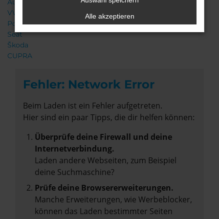
Auswahl speichern
Audi
VW
Alle akzeptieren
Porsche
Seat
Škoda
CUPRA
Fehler: Network Error
Beim Laden ist ein Fehler aufgetreten.
Hier sind ein paar Tipps, die dir helfen können:
Überprüfe deine Firewall und deine
Internetverbindung.
Laden andere Webseiten, zum Beispiel
deine Suchmaschine?
Prüfe deine Browsererweiterungen.
Manche Erweiterungen, wie Werbeblocker,
können das Laden bestimmter Seiten