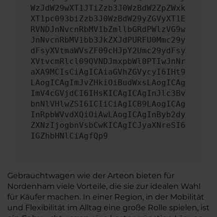
WzJdW29wXT1JTiZzb3J0WzBdW2ZpZWxk
XT1pc093biZzb3J0WzBdW29yZGVyXT1E
RVNDJnNvcnRbMV1bZmllbGRdPWlzVG9w
JnNvcnRbMV1bb3JkZXJdPURFU0Mmc29y
dFsyXVtmaWVsZF09cHJpY2Umc29ydFsy
XVtvcmRlcl09QVNDJmxpbWl0PTIwJnNr
aXA9MCIsCiAgICAiaGVhZGVycyI6IHt9
LAogICAgImJvZHkiOiBudWxsLAogICAg
ImV4cGVjdCI6IHsKICAgICAgInJlc3Bv
bnNlVHlwZSI6ICIiCiAgICB9LAogICAg
InRpbWVvdXQiOiAwLAogICAgInByb2dy
ZXNzIjogbnVsbCwKICAgICJyaXNreSI6
IGZhbHNlCiAgfQp9
Gebrauchtwagen wie der Arteon bieten für
Nordenham viele Vorteile, die sie zur idealen Wahl
für Käufer machen. In einer Region, in der Mobilität
und Flexibilität im Alltag eine große Rolle spielen, ist