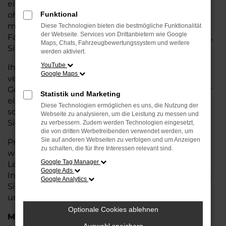
eine kostengünstige Alternative zum Neuwagen,
ohne auf Komfort und Qualität verzichten zu
Funktional
müssen. Ob im Stadtverkehr oder für längere
Diese Technologien bieten die bestmögliche Funktionalität
der Webseite. Services von Drittanbietern wie Google
Fahrten, der Arteon überzeugt durch Fahrkomfort,
Maps, Chats, Fahrzeugbewertungssystem und weitere
Sicherheit und Wirtschaftlichkeit.
werden aktiviert.
YouTube
Ihr VW Autohaus in Nordenham ist Ihr
Google Maps
vertrauenswürdiger Partner, wenn es um
Gebrauchtwagen geht. Wir bieten Ihnen nicht nur
Statistik und Marketing
eine große Auswahl an geprüften Fahrzeugen,
Diese Technologien ermöglichen es uns, die Nutzung der
sondern auch eine fachkundige Beratung, damit
Webseite zu analysieren, um die Leistung zu messen und
Sie das für Sie passende Modell finden.
zu verbessern. Zudem werden Technologien eingesetzt,
die von dritten Werbetreibenden verwendet werden, um
Sie auf anderen Webseiten zu verfolgen und um Anzeigen
Profitieren Sie von unseren zusätzlichen
Services
zu schalten, die für Ihre Interessen relevant sind.
wie attraktiven Finanzierungsmöglichkeiten,
Google Tag Manager
Leasingangeboten und der bequemen
Google Ads
Inzahlungnahme Ihres alten Fahrzeugs. Besuchen
Google Analytics
Sie uns und überzeugen Sie sich von der Qualität
und dem Service, den wir Ihnen bieten!
Optionale Cookies ablehnen
Marken