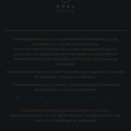
Ehemaliger Neupreis (Unverbindliche Preisempfehlung des
1
Herstellers am Tag der Erstzulassung).
Der errechnete Preisvorteil sowie die angegebene Ersparnis
errechnet sich gegenüber der ehemaligen unverbindlichen
Preisempfehlung des Herstellers am Tag der Erstzulassung
(Neupreis).
2
Hierbei handelt es sich um ein Finanzierungs-Angebot. Preise sind
Bruttopreise. Irrtümer vorbehalten.
3
Hierbei handelt es sich um ein Leasing-Angebot. Preise sind
Bruttopreise. Irrtümer vorbehalten.
Impressum
Datenschutz
Barrierefreiheit
EU Data Act
Cookie Einstellungen
© 2026 Bremer Fahrzeughaus Schmidt + Koch AG |
Stresemannstraße 1-7 | DE-28207 Bremen | info@schmidt-und-
koch.de |
Webdesign by audaris.de