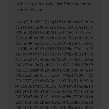
schicken, um uns bei der Fehlersuche zu
unterstützen:
ewogICJuYW1lIjogIk5ldHdvcmtFcnJv
ciIsCiAgImNvbmZpZyI6IHsKICAgICJt
ZXRob2QiOiAiR0VUIiwKICAgICJ1cmwi
OiAiaHR0cHM6Ly9hcGkueC5ha3MtcHJv
ZC5hdWRhcmlzLm5ldC92MS9jbGllbnRz
LzI0NzAvd2Vic2l0ZS12ZWhpY2xlcz93
ZWJzaXRlPTY1ZjgwOGVjZWQxODQ1Mjc0
NTA5ZmZiYyZmaWx0ZXJbMF1bZmllbGRd
PWlzT3duJmZpbHRlclswXVt2YWx1ZV09
dHJ1ZSZmaWx0ZXJbMV1bZmllbGRdPW1v
ZGVsJmZpbHRlclsxXVt2YWx1ZV09JTVC
JTdCJTIyYXVkYXJpc19pZCUyMiUzQSUy
MjViODNlMzc3OGE5YTUyMzAyNTAwMWI4
MCUyMiU3RCU1RCZmaWx0ZXJbMV1bb3Bd
PUlOJmZpbHRlclsyXVtmaWVsZF09dXNh
Z2VTdGF0ZSZmaWx0ZXJbMl1bdmFsdWVd
PSU1QiUyMlVTRUQlMjIlNUQmZmlsdGVy