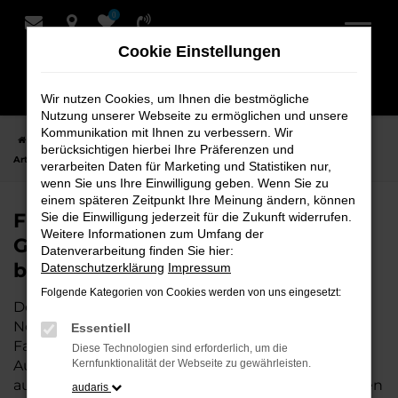
0
Zum
Hauptinhalt
Cookie Einstellungen
springen
Wir nutzen Cookies, um Ihnen die bestmögliche
Nutzung unserer Webseite zu ermöglichen und unsere
Kommunikation mit Ihnen zu verbessern. Wir
Startseite
Nordenham
VW
VW Arteon
Finden Sie Ihren VW
berücksichtigen hierbei Ihre Präferenzen und
Arteon Gebrauchtwagen für Nordenham bei Schmidt + Koch
verarbeiten Daten für Marketing und Statistiken nur,
wenn Sie uns Ihre Einwilligung geben. Wenn Sie zu
einem späteren Zeitpunkt Ihre Meinung ändern, können
Finden Sie Ihren VW Arteon
Sie die Einwilligung jederzeit für die Zukunft widerrufen.
Weitere Informationen zum Umfang der
Gebrauchtwagen für Nordenham
Datenverarbeitung finden Sie hier:
bei Schmidt + Koch
Datenschutzerklärung
Impressum
Folgende Kategorien von Cookies werden von uns eingesetzt:
Der VW Arteon ist die perfekte Wahl für alle in
Nordenham, die ein zuverlässiges und modernes
Essentiell
Fahrzeug suchen.
Mit seiner erstklassigen
Diese Technologien sind erforderlich, um die
Ausstattung, der niedrigen Laufleistung und der
Kernfunktionalität der Webseite zu gewährleisten.
ausgezeichneten Pflege ist dieser Gebrauchtwagen
audaris