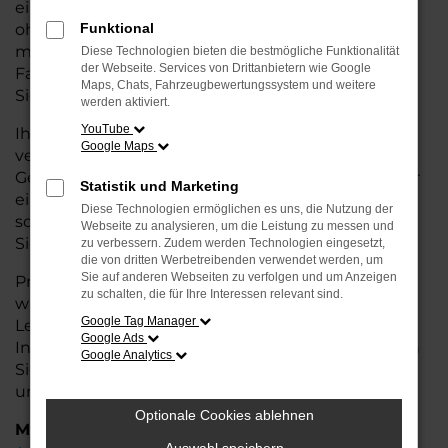
eine kostengünstige Alternative zum Neuwagen,
ohne auf Komfort und Qualität verzichten zu
Funktional
müssen. Ob im Stadtverkehr oder für längere
Diese Technologien bieten die bestmögliche Funktionalität
der Webseite. Services von Drittanbietern wie Google
Fahrten, der ID.4 überzeugt durch Fahrkomfort,
Maps, Chats, Fahrzeugbewertungssystem und weitere
Sicherheit und Wirtschaftlichkeit.
werden aktiviert.
YouTube
Ihr VW Autohaus in Nordenham ist Ihr
Google Maps
vertrauenswürdiger Partner, wenn es um
Gebrauchtwagen geht. Wir bieten Ihnen nicht nur
Statistik und Marketing
eine große Auswahl an geprüften Fahrzeugen,
Diese Technologien ermöglichen es uns, die Nutzung der
sondern auch eine fachkundige Beratung, damit
Webseite zu analysieren, um die Leistung zu messen und
Sie das für Sie passende Modell finden.
zu verbessern. Zudem werden Technologien eingesetzt,
die von dritten Werbetreibenden verwendet werden, um
Sie auf anderen Webseiten zu verfolgen und um Anzeigen
Profitieren Sie von unseren zusätzlichen
Services
zu schalten, die für Ihre Interessen relevant sind.
wie attraktiven Finanzierungsmöglichkeiten,
Google Tag Manager
Leasingangeboten und der bequemen
Google Ads
Inzahlungnahme Ihres alten Fahrzeugs. Besuchen
Google Analytics
Sie uns und überzeugen Sie sich von der Qualität
und dem Service, den wir Ihnen bieten!
Optionale Cookies ablehnen
Marken