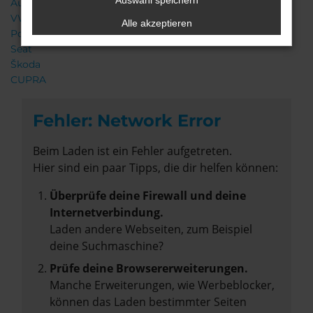
Auswahl speichern
Audi
VW
Alle akzeptieren
Porsche
Seat
Škoda
CUPRA
Fehler: Network Error
Beim Laden ist ein Fehler aufgetreten.
Hier sind ein paar Tipps, die dir helfen können:
Überprüfe deine Firewall und deine
Internetverbindung.
Laden andere Webseiten, zum Beispiel
deine Suchmaschine?
Prüfe deine Browsererweiterungen.
Manche Erweiterungen, wie Werbeblocker,
können das Laden bestimmter Seiten