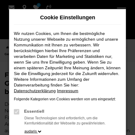
0
Zum
Hauptinhalt
Cookie Einstellungen
springen
Wir nutzen Cookies, um Ihnen die bestmögliche
Nutzung unserer Webseite zu ermöglichen und unsere
Kommunikation mit Ihnen zu verbessern. Wir
Startseite
Nordenham
VW
VW ID.4
Finden Sie Ihren VW ID.4
berücksichtigen hierbei Ihre Präferenzen und
Gebrauchtwagen für Nordenham bei Schmidt + Koch
verarbeiten Daten für Marketing und Statistiken nur,
wenn Sie uns Ihre Einwilligung geben. Wenn Sie zu
einem späteren Zeitpunkt Ihre Meinung ändern, können
Finden Sie Ihren VW ID.4
Sie die Einwilligung jederzeit für die Zukunft widerrufen.
Weitere Informationen zum Umfang der
Gebrauchtwagen für Nordenham
Datenverarbeitung finden Sie hier:
bei Schmidt + Koch
Datenschutzerklärung
Impressum
Folgende Kategorien von Cookies werden von uns eingesetzt:
Der VW ID.4 ist die perfekte Wahl für alle in
Nordenham, die ein zuverlässiges und modernes
Essentiell
Fahrzeug suchen.
Mit seiner erstklassigen
Diese Technologien sind erforderlich, um die
Ausstattung, der niedrigen Laufleistung und der
Kernfunktionalität der Webseite zu gewährleisten.
ausgezeichneten Pflege ist dieser Gebrauchtwagen
audaris