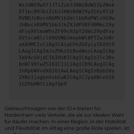
WzJdW29wXT1JTiZzb3J0WzBdW2ZpZWxk
XT1pc093biZzb3J0WzBdW29yZGVyXT1E
RVNDJnNvcnRbMV1bZmllbGRdPWlzVG9w
JnNvcnRbMV1bb3JkZXJdPURFU0Mmc29y
dFsyXVtmaWVsZF09cHJpY2Umc29ydFsy
XVtvcmRlcl09QVNDJmxpbWl0PTIwJnNr
aXA9MCIsCiAgICAiaGVhZGVycyI6IHt9
LAogICAgImJvZHkiOiBudWxsLAogICAg
ImV4cGVjdCI6IHsKICAgICAgInJlc3Bv
bnNlVHlwZSI6ICIiCiAgICB9LAogICAg
InRpbWVvdXQiOiAwLAogICAgInByb2dy
ZXNzIjogbnVsbCwKICAgICJyaXNreSI6
IGZhbHNlCiAgfQp9
Gebrauchtwagen wie der ID.4 bieten für
Nordenham viele Vorteile, die sie zur idealen Wahl
für Käufer machen. In einer Region, in der Mobilität
und Flexibilität im Alltag eine große Rolle spielen, ist