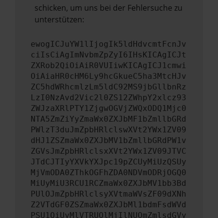
schicken, um uns bei der Fehlersuche zu
unterstützen:
ewogICJuYW1lIjogIk5ldHdvcmtFcnJv
ciIsCiAgImNvbmZpZyI6IHsKICAgICJt
ZXRob2QiOiAiR0VUIiwKICAgICJ1cmwi
OiAiaHR0cHM6Ly9hcGkueC5ha3MtcHJv
ZC5hdWRhcmlzLm5ldC92MS9jbGllbnRz
LzI0NzAvd2Vic2l0ZS12ZWhpY2xlcz93
ZWJzaXRlPTY1ZjgwOGVjZWQxODQ1Mjc0
NTA5ZmZiYyZmaWx0ZXJbMF1bZmllbGRd
PWlzT3duJmZpbHRlclswXVt2YWx1ZV09
dHJ1ZSZmaWx0ZXJbMV1bZmllbGRdPW1v
ZGVsJmZpbHRlclsxXVt2YWx1ZV09JTVC
JTdCJTIyYXVkYXJpc19pZCUyMiUzQSUy
MjVmODA0ZThkOGFhZDA0NDVmODRjOGQ0
MiUyMiU3RCU1RCZmaWx0ZXJbMV1bb3Bd
PUlOJmZpbHRlclsyXVtmaWVsZF09dXNh
Z2VTdGF0ZSZmaWx0ZXJbMl1bdmFsdWVd
PSU1QiUyMlVTRUQlMjIlNUQmZmlsdGVy