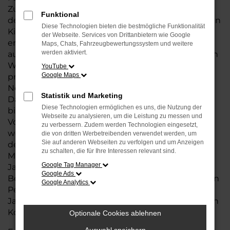
Zuverlässigkeit eines Neuwagens, jedoch zu
Funktional
deutlich günstigeren Konditionen. Mit nur wenigen
Diese Technologien bieten die bestmögliche Funktionalität
Kilometern auf dem Tacho und in einem
der Webseite. Services von Drittanbietern wie Google
erstklassigen Zustand sind VW Jahreswagen eine
Maps, Chats, Fahrzeugbewertungssystem und weitere
werden aktiviert.
ausgezeichnete Wahl für Käufer, die von der hohen
Wertigkeit und den modernen Ausstattungen
YouTube
Google Maps
profitieren möchten, ohne den vollen
Neuwagenpreis zu zahlen.
Statistik und Marketing
Dank der sorgfältigen Wartung und Inspektion
Diese Technologien ermöglichen es uns, die Nutzung der
bieten diese Fahrzeuge nahezu die gleichen
Webseite zu analysieren, um die Leistung zu messen und
Vorteile wie ein Neuwagen, jedoch zu einem
zu verbessern. Zudem werden Technologien eingesetzt,
wesentlich besseren Preis-Leistungs-Verhältnis. In
die von dritten Werbetreibenden verwendet werden, um
Sie auf anderen Webseiten zu verfolgen und um Anzeigen
der Nähe von Nordenham haben Sie die
zu schalten, die für Ihre Interessen relevant sind.
Möglichkeit, aus einer breiten Auswahl an VW
Google Tag Manager
Jahreswagen zu wählen, die perfekt auf Ihre
Google Ads
Bedürfnisse abgestimmt sind. Ob für den täglichen
Google Analytics
Pendelverkehr oder für längere Fahrten, ein
Jahreswagen von VW erfüllt höchste Ansprüche an
Komfort, Sicherheit und Technik.
Optionale Cookies ablehnen