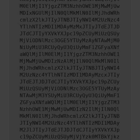
M0ElMjI1YjgzZTM3NzhhOWE1MjMwMjUw
MDIxNGUlMjIlN0QlMkMlN0IlMjJhdWRh
cmlzX2lkJTIyJTNBJTIyNWI4M2UzNzc4
YTlhNTIzMDI1MDAyMzMxJTIyJTdEJTJD
JTdCJTIyYXVkYXJpc19pZCUyMiUzQSUy
MjViODNlMzc3OGE5YTUyMzAyNTAwMjM0
NiUyMiU3RCUyQyU3QiUyMmF1ZGFyaXNf
aWQlMjIlM0ElMjI1YjgzZTM3NzhhOWE1
MjMwMjUwMDIzNzAlMjIlN0QlMkMlN0Il
MjJhdWRhcmlzX2lkJTIyJTNBJTIyNWI4
M2UzNzc4YTlhNTIzMDI1MDAyMzcxJTIy
JTdEJTJDJTdCJTIyYXVkYXJpc19pZCUy
MiUzQSUyMjViODNlMzc3OGE5YTUyMzAy
NTAwMjM3YSUyMiU3RCUyQyU3QiUyMmF1
ZGFyaXNfaWQlMjIlM0ElMjI1YjgzZTM3
NzhhOWE1MjMwMjUwMDIzN2IlMjIlN0Ql
MkMlN0IlMjJhdWRhcmlzX2lkJTIyJTNB
JTIyNWI4M2UzNzc4YTlhNTIzMDI1MDAy
M2JlJTIyJTdEJTJDJTdCJTIyYXVkYXJp
c19pZCUyMiUzQSUyMjVjYzk0MTBkYjkz