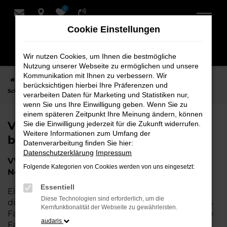
0
Zum
Hauptinhalt
Cookie Einstellungen
springen
Wir nutzen Cookies, um Ihnen die bestmögliche
Nutzung unserer Webseite zu ermöglichen und unsere
Kommunikation mit Ihnen zu verbessern. Wir
Startseite
Nordenham
VW
VW Jahreswagen für Nordenham bei
berücksichtigen hierbei Ihre Präferenzen und
Schmidt + Koch
verarbeiten Daten für Marketing und Statistiken nur,
wenn Sie uns Ihre Einwilligung geben. Wenn Sie zu
einem späteren Zeitpunkt Ihre Meinung ändern, können
VW Jahreswagen für Nordenham
Sie die Einwilligung jederzeit für die Zukunft widerrufen.
Weitere Informationen zum Umfang der
bei Schmidt + Koch
Datenverarbeitung finden Sie hier:
Datenschutzerklärung
Impressum
VW Jahreswagen – Die perfekte Wahl für
Folgende Kategorien von Cookies werden von uns eingesetzt:
Nordenham
Essentiell
Ein VW Jahreswagen ist die perfekte Wahl für alle,
Diese Technologien sind erforderlich, um die
die in der Nähe von Nordenham ein nahezu neues
Kernfunktionalität der Webseite zu gewährleisten.
Fahrzeug zu einem attraktiven Preis suchen. Diese
audaris
Fahrzeuge bieten Ihnen die Qualität und