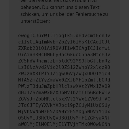
werden versuchen, das Problem zu
beheben. Du kannst uns diesen Text
schicken, um uns bei der Fehlersuche zu
unterstützen:
ewogICJuYW1lIjogIk5ldHdvcmtFcnJv
ciIsCiAgImNvbmZpZyI6IHsKICAgICJt
ZXRob2QiOiAiR0VUIiwKICAgICJ1cmwi
OiAiaHR0cHM6Ly9hcGkueC5ha3MtcHJv
ZC5hdWRhcmlzLm5ldC92MS9jbGllbnRz
LzI0NzAvd2Vic2l0ZS12ZWhpY2xlcz93
ZWJzaXRlPTY1ZjgwOGVjZWQxODQ1Mjc0
NTA5ZmZiYyZmaWx0ZXJbMF1bZmllbGRd
PWlzT3duJmZpbHRlclswXVt2YWx1ZV09
dHJ1ZSZmaWx0ZXJbMV1bZmllbGRdPW1v
ZGVsJmZpbHRlclsxXVt2YWx1ZV09JTVC
JTdCJTIyYXVkYXJpc19pZCUyMiUzQSUy
MjVhNWNhMzE5ZDA0Y2E5MDg5NDViYjUx
OSUyMiU3RCUyQyU3QiUyMmF1ZGFyaXNf
aWQlMjIlM0ElMjI1YTVjYTMxOWQwNGNh