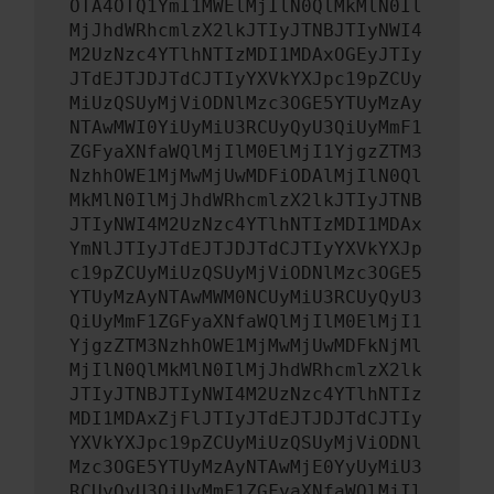
OTA4OTQ1YmI1MWElMjIlN0QlMkMlN0Il
MjJhdWRhcmlzX2lkJTIyJTNBJTIyNWI4
M2UzNzc4YTlhNTIzMDI1MDAxOGEyJTIy
JTdEJTJDJTdCJTIyYXVkYXJpc19pZCUy
MiUzQSUyMjViODNlMzc3OGE5YTUyMzAy
NTAwMWI0YiUyMiU3RCUyQyU3QiUyMmF1
ZGFyaXNfaWQlMjIlM0ElMjI1YjgzZTM3
NzhhOWE1MjMwMjUwMDFiODAlMjIlN0Ql
MkMlN0IlMjJhdWRhcmlzX2lkJTIyJTNB
JTIyNWI4M2UzNzc4YTlhNTIzMDI1MDAx
YmNlJTIyJTdEJTJDJTdCJTIyYXVkYXJp
c19pZCUyMiUzQSUyMjViODNlMzc3OGE5
YTUyMzAyNTAwMWM0NCUyMiU3RCUyQyU3
QiUyMmF1ZGFyaXNfaWQlMjIlM0ElMjI1
YjgzZTM3NzhhOWE1MjMwMjUwMDFkNjMl
MjIlN0QlMkMlN0IlMjJhdWRhcmlzX2lk
JTIyJTNBJTIyNWI4M2UzNzc4YTlhNTIz
MDI1MDAxZjFlJTIyJTdEJTJDJTdCJTIy
YXVkYXJpc19pZCUyMiUzQSUyMjViODNl
Mzc3OGE5YTUyMzAyNTAwMjE0YyUyMiU3
RCUyQyU3QiUyMmF1ZGFyaXNfaWQlMjIl