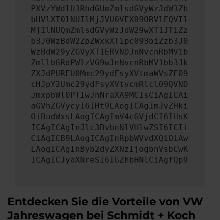
PXVzYWdlU3RhdGUmZmlsdGVyWzJdW3Zh
bHVlXT0lNUIlMjJVU0VEX09ORVlFQVIl
MjIlNUQmZmlsdGVyWzJdW29wXT1JTiZz
b3J0WzBdW2ZpZWxkXT1pc093biZzb3J0
WzBdW29yZGVyXT1ERVNDJnNvcnRbMV1b
ZmllbGRdPWlzVG9wJnNvcnRbMV1bb3Jk
ZXJdPURFU0Mmc29ydFsyXVtmaWVsZF09
cHJpY2Umc29ydFsyXVtvcmRlcl09QVND
JmxpbWl0PTIwJnNraXA9MCIsCiAgICAi
aGVhZGVycyI6IHt9LAogICAgImJvZHki
OiBudWxsLAogICAgImV4cGVjdCI6IHsK
ICAgICAgInJlc3BvbnNlVHlwZSI6ICIi
CiAgICB9LAogICAgInRpbWVvdXQiOiAw
LAogICAgInByb2dyZXNzIjogbnVsbCwK
ICAgICJyaXNreSI6IGZhbHNlCiAgfQp9
Entdecken Sie die Vorteile von VW
Jahreswagen bei Schmidt + Koch