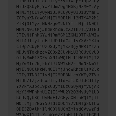
JTdEJTJDJTdCJTIyYXVkYXJpc19pZCUy
MiUzQSUyMjYwZTdmZDg4MGRjNzM0MzAy
MTM3MjQ1YyUyMiU3RCUyQyU3QiUyMmF1
ZGFyaXNfaWQlMjIlM0ElMjI2MTY4M2M1
ZTBjOTYyZjNkNzgwM2NlYTclMjIlN0Ql
MkMlN0IlMjJhdWRhcmlzX2lkJTIyJTNB
JTIyNjFhMGYwNjRmMGM1ZGM1OTFkNWIw
NTI4JTIyJTdEJTJDJTdCJTIyYXVkYXJp
c19pZCUyMiUzQSUyMjYxZDgyNWRlMzZh
NDUyNTgxMzcyZGQxZCUyMiU3RCUyQyU3
QiUyMmF1ZGFyaXNfaWQlMjIlM0ElMjI2
MjYwMTc2NjFhYTJlNWYxN2FlNmNkNmYl
MjIlN0QlMkMlN0IlMjJhdWRhcmlzX2lk
JTIyJTNBJTIyNjI2MDE3NjcxYWEyZTVm
MTdhZTZjZDcxJTIyJTdEJTJDJTdCJTIy
YXVkYXJpc19pZCUyMiUzQSUyMjYyNjAx
NzY3MWFhMmU1ZjE3YWU2Y2Q3MyUyMiU3
RCUyQyU3QiUyMmF1ZGFyaXNfaWQlMjIl
M0ElMjI2NGY5OTdlODQ4Y2VkMTg2NTEw
ODI3ZDAlMjIlN0QlNUQmZmlsdGVyWzFd
W29wXT1JTiZmaWx0ZXJbMl1bZmllbGRd