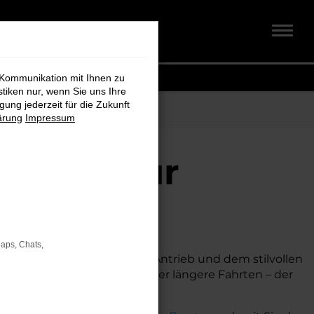
 Kommunikation mit Ihnen zu
stiken nur, wenn Sie uns Ihre
ung jederzeit für die Zukunft
ärung
Impressum
 Koch für
Maps, Chats,
echnik, seinem effizienten Antrieb und dem stilvollen
, ob für den Stadtverkehr oder längere Fahrten – der