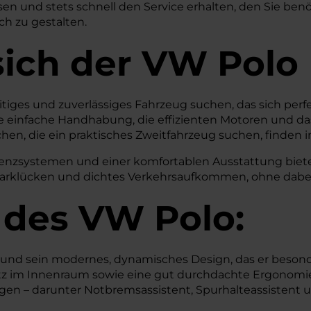
n und stets schnell den Service erhalten, den Sie benö
ch zu gestalten.
sich der VW Polo
lseitiges und zuverlässiges Fahrzeug suchen, das sich per
e einfache Handhabung, die effizienten Motoren und da
en, die ein praktisches Zweitfahrzeug suchen, finden 
nzsystemen und einer komfortablen Ausstattung bietet 
arklücken und dichtes Verkehrsaufkommen, ohne dabei 
 des
VW
Polo:
nd sein modernes, dynamisches Design, das er besonder
latz im Innenraum sowie eine gut durchdachte Ergonomi
rgen – darunter Notbremsassistent, Spurhalteassistent 