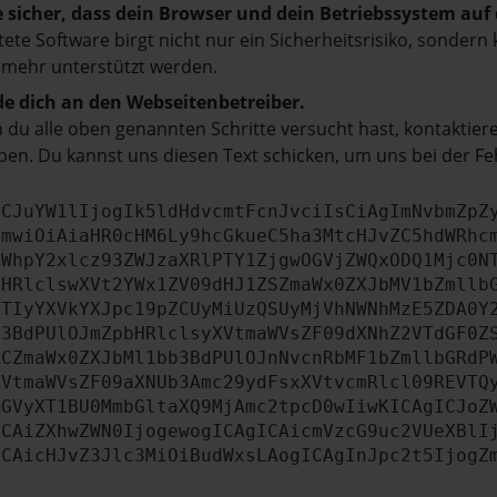
e sicher, dass dein Browser und dein Betriebssystem au
tete Software birgt nicht nur ein Sicherheitsrisiko, sonde
 mehr unterstützt werden.
e dich an den Webseitenbetreiber.
du alle oben genannten Schritte versucht hast, kontaktier
en. Du kannst uns diesen Text schicken, um uns bei der Fe
ICJuYW1lIjogIk5ldHdvcmtFcnJvciIsCiAgImNvbmZpZ
cmwiOiAiaHR0cHM6Ly9hcGkueC5ha3MtcHJvZC5hdWRhc
ZWhpY2xlcz93ZWJzaXRlPTY1ZjgwOGVjZWQxODQ1Mjc0N
bHRlclswXVt2YWx1ZV09dHJ1ZSZmaWx0ZXJbMV1bZmllb
JTIyYXVkYXJpc19pZCUyMiUzQSUyMjVhNWNhMzE5ZDA0Y
b3BdPUlOJmZpbHRlclsyXVtmaWVsZF09dXNhZ2VTdGF0Z
RCZmaWx0ZXJbMl1bb3BdPUlOJnNvcnRbMF1bZmllbGRdP
XVtmaWVsZF09aXNUb3Amc29ydFsxXVtvcmRlcl09REVTQ
ZGVyXT1BU0MmbGltaXQ9MjAmc2tpcD0wIiwKICAgICJoZ
ICAiZXhwZWN0IjogewogICAgICAicmVzcG9uc2VUeXBlI
ICAicHJvZ3Jlc3MiOiBudWxsLAogICAgInJpc2t5IjogZ