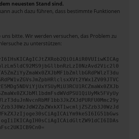
f dem neuesten Stand sind.
rn kann auch dazu führen, dass bestimmte Funktionen
e uns bitte. Wir werden versuchen, das Problem zu
hlersuche zu unterstützen:
yI6IHsKICAgICJtZXRob2QiOiAiR0VUIiwKICAg
mlzLm5ldC92MS9jbGllbnRzLzI0NzAvd2Vic2l0
TA5ZmZiYyZmaWx0ZXJbMF1bZmllbGRdPWlzT3du
GRdPW1vZGVsJmZpbHRlclsxXVt2YWx1ZV09JTVC
2E5MDg5NDViYjUxYSUyMiU3RCU1RCZmaWx0ZXJb
SZmaWx0ZXJbMl1bdmFsdWVdPSU1QiUyMk5FVyUy
WlzT3duJnNvcnRbMF1bb3JkZXJdPURFU0Mmc29y
yZzb3J0WzJdW2ZpZWxkXT1wcmljZSZzb3J0WzJd
WFkZXJzIjoge30sCiAgICAiYm9keSI6IG51bGws
jogIiIKICAgIH0sCiAgICAidGltZW91dCI6IDAs
mFsc2UKICB9Cn0=