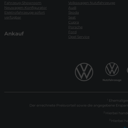
Fahrzeug-Showroom
Volkswagen Nutzfahrzeuge
Neuwagen-Konfigurator
Audi
Elektrofahrzeuge sofort
Škoda
verfügbar
Seat
Cupra
Porsche
Ford
Ankauf
Opel Service
Ehemaliger 
1
Der errechnete Preisvorteil sowie die angegebene Erspar
2
Hierbei hande
3
Hierbei h