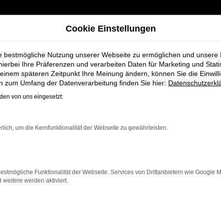
Cookie Einstellungen
ie bestmögliche Nutzung unserer Webseite zu ermöglichen und unsere
hierbei Ihre Präferenzen und verarbeiten Daten für Marketing und Stati
einem späteren Zeitpunkt Ihre Meinung ändern, können Sie die Einwillig
dt + Koch für Nordenham
en zum Umfang der Datenverarbeitung finden Sie hier:
Datenschutzerkl
en von uns eingesetzt:
en bei Schmidt +
rlich, um die Kernfunktionalität der Webseite zu gewährleisten.
estmögliche Funktionalität der Webseite. Services von Drittanbietern wie Google 
eitere werden aktiviert.
Nordenham einen Neuwagen suchen. Mit seiner modernen T
ein zuverlässiges und komfortables Fahrzeug möchte. Egal
eatures und eine herausragende Wirtschaftlichkeit.