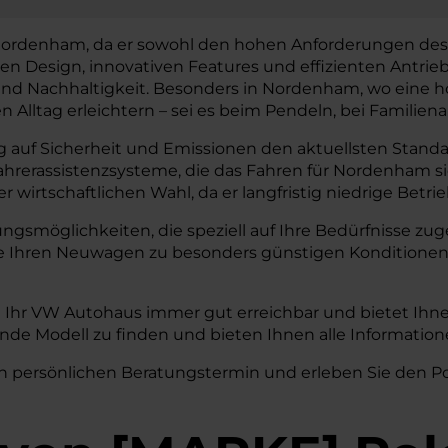
 Nordenham, da er sowohl den hohen Anforderungen des 
n Design, innovativen Features und effizienten Antrie
d Nachhaltigkeit. Besonders in Nordenham, wo eine hohe 
n Alltag erleichtern – sei es beim Pendeln, bei Familien
 auf Sicherheit und Emissionen den aktuellsten Standar
Fahrerassistenzsysteme, die das Fahren für Nordenham 
wirtschaftlichen Wahl, da er langfristig niedrige Betri
rungsmöglichkeiten, die speziell auf Ihre Bedürfnisse 
ie Ihren Neuwagen zu besonders günstigen Konditionen
 Ihr VW Autohaus immer gut erreichbar und bietet Ihne
ende Modell zu finden und bieten Ihnen alle Informati
n persönlichen Beratungstermin und erleben Sie den Pol