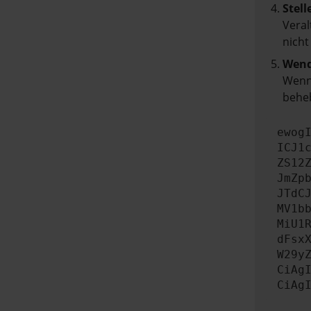
Stell
Veral
nicht
Wend
Wenn 
beheb
ewog
ICJ1
ZS12
JmZp
JTdC
MV1b
MiU1
dFsx
W29y
CiAg
CiAg