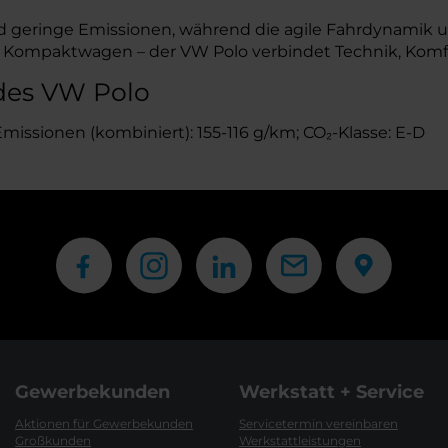
d geringe Emissionen, während die agile Fahrdynamik un
her Kompaktwagen – der VW Polo verbindet Technik, Komf
des VW Polo
-Emissionen (kombiniert): 155-116 g/km; CO₂-Klasse: E-D
Gewerbekunden
Werkstatt + Service
Aktionen für Gewerbekunden
Servicetermin vereinbaren
Großkunden
Werkstattleistungen