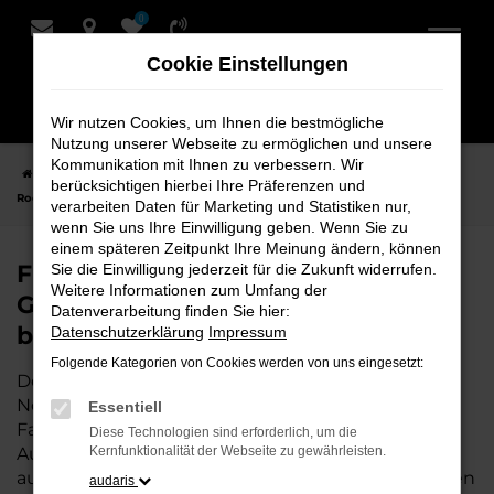
0
Zum
Hauptinhalt
Cookie Einstellungen
springen
Wir nutzen Cookies, um Ihnen die bestmögliche
Nutzung unserer Webseite zu ermöglichen und unsere
Kommunikation mit Ihnen zu verbessern. Wir
Startseite
Nordenham
VW
VW T-Roc
Finden Sie Ihren VW T-
berücksichtigen hierbei Ihre Präferenzen und
Roc Gebrauchtwagen für Nordenham bei Schmidt + Koch
verarbeiten Daten für Marketing und Statistiken nur,
wenn Sie uns Ihre Einwilligung geben. Wenn Sie zu
einem späteren Zeitpunkt Ihre Meinung ändern, können
Finden Sie Ihren VW T-Roc
Sie die Einwilligung jederzeit für die Zukunft widerrufen.
Weitere Informationen zum Umfang der
Gebrauchtwagen für Nordenham
Datenverarbeitung finden Sie hier:
bei Schmidt + Koch
Datenschutzerklärung
Impressum
Folgende Kategorien von Cookies werden von uns eingesetzt:
Der VW T-Roc ist die perfekte Wahl für alle in
Nordenham, die ein zuverlässiges und modernes
Essentiell
Fahrzeug suchen.
Mit seiner erstklassigen
Diese Technologien sind erforderlich, um die
Ausstattung, der niedrigen Laufleistung und der
Kernfunktionalität der Webseite zu gewährleisten.
ausgezeichneten Pflege ist dieser Gebrauchtwagen
audaris