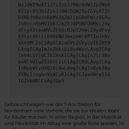
WzJdW29wXT1JTiZzb3J0WzBdW2ZpZWxk
XT1pc093biZzb3J0WzBdW29yZGVyXT1E
RVNDJnNvcnRbMV1bZmllbGRdPWlzVG9w
JnNvcnRbMV1bb3JkZXJdPURFU0Mmc29y
dFsyXVtmaWVsZF09cHJpY2Umc29ydFsy
XVtvcmRlcl09QVNDJmxpbWl0PTIwJnNr
aXA9MCIsCiAgICAiaGVhZGVycyI6IHt9
LAogICAgImJvZHkiOiBudWxsLAogICAg
ImV4cGVjdCI6IHsKICAgICAgInJlc3Bv
bnNlVHlwZSI6ICIiCiAgICB9LAogICAg
InRpbWVvdXQiOiAwLAogICAgInByb2dy
ZXNzIjogbnVsbCwKICAgICJyaXNreSI6
IGZhbHNlCiAgfQp9
Gebrauchtwagen wie der T-Roc bieten für
Nordenham viele Vorteile, die sie zur idealen Wahl
für Käufer machen. In einer Region, in der Mobilität
und Flexibilität im Alltag eine große Rolle spielen, ist