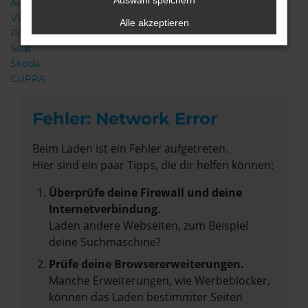
Auswahl speichern
Audi
VW
Alle akzeptieren
Porsche
Seat
Škoda
CUPRA
Fehler: Network Error
Beim Laden ist ein Fehler aufgetreten.
Hier sind ein paar Tipps, die dir helfen können:
Überprüfe deine Firewall und deine
Internetverbindung.
Laden andere Webseiten, zum Beispiel
deine Suchmaschine?
Prüfe deine Browsererweiterungen.
Manche Erweiterungen, wie Werbeblocker,
können das Laden bestimmter Seiten