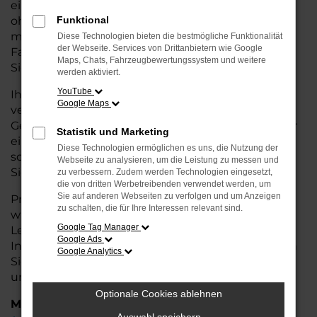
eine kostengünstige Alternative zum Neuwagen,
ohne auf Komfort und Qualität verzichten zu
Funktional
müssen. Ob im Stadtverkehr oder für längere
Diese Technologien bieten die bestmögliche Funktionalität
der Webseite. Services von Drittanbietern wie Google
Fahrten, der T-Roc überzeugt durch Fahrkomfort,
Maps, Chats, Fahrzeugbewertungssystem und weitere
Sicherheit und Wirtschaftlichkeit.
werden aktiviert.
YouTube
Ihr VW Autohaus in Nordenham ist Ihr
Google Maps
vertrauenswürdiger Partner, wenn es um
Gebrauchtwagen geht. Wir bieten Ihnen nicht nur
Statistik und Marketing
eine große Auswahl an geprüften Fahrzeugen,
Diese Technologien ermöglichen es uns, die Nutzung der
sondern auch eine fachkundige Beratung, damit
Webseite zu analysieren, um die Leistung zu messen und
Sie das für Sie passende Modell finden.
zu verbessern. Zudem werden Technologien eingesetzt,
die von dritten Werbetreibenden verwendet werden, um
Sie auf anderen Webseiten zu verfolgen und um Anzeigen
Profitieren Sie von unseren zusätzlichen
Services
zu schalten, die für Ihre Interessen relevant sind.
wie attraktiven Finanzierungsmöglichkeiten,
Google Tag Manager
Leasingangeboten und der bequemen
Google Ads
Inzahlungnahme Ihres alten Fahrzeugs. Besuchen
Google Analytics
Sie uns und überzeugen Sie sich von der Qualität
und dem Service, den wir Ihnen bieten!
Optionale Cookies ablehnen
Marken