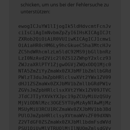
schicken, um uns bei der Fehlersuche zu
unterstützen:
ewogICJuYW1lIjogIk5ldHdvcmtFcnJv
ciIsCiAgImNvbmZpZyI6IHsKICAgICJt
ZXRob2QiOiAiR0VUIiwKICAgICJ1cmwi
OiAiaHR0cHM6Ly9hcGkueC5ha3MtcHJv
ZC5hdWRhcmlzLm5ldC92MS9jbGllbnRz
LzI0NzAvd2Vic2l0ZS12ZWhpY2xlcz93
ZWJzaXRlPTY1ZjgwOGVjZWQxODQ1Mjc0
NTA5ZmZiYyZmaWx0ZXJbMF1bZmllbGRd
PWlzT3duJmZpbHRlclswXVt2YWx1ZV09
dHJ1ZSZmaWx0ZXJbMV1bZmllbGRdPW1v
ZGVsJmZpbHRlclsxXVt2YWx1ZV09JTVC
JTdCJTIyYXVkYXJpc19pZCUyMiUzQSUy
MjViODNlMzc3OGE5YTUyMzAyNTAwMjMz
MSUyMiU3RCU1RCZmaWx0ZXJbMV1bb3Bd
PUlOJmZpbHRlclsyXVtmaWVsZF09dXNh
Z2VTdGF0ZSZmaWx0ZXJbMl1bdmFsdWVd
PSU1QiUyMlVTRUQlMjIlNUQmZmlsdGVy