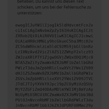
beheben. Du kannst uns diesen Text
schicken, um uns bei der Fehlersuche zu
unterstützen:
ewogICJuYW1lIjogIk5ldHdvcmtFcnJv
ciIsCiAgImNvbmZpZyI6IHsKICAgICJt
ZXRob2QiOiAiR0VUIiwKICAgICJ1cmwi
OiAiaHR0cHM6Ly9hcGkueC5ha3MtcHJv
ZC5hdWRhcmlzLm5ldC92MS9jbGllbnRz
LzI0NzAvd2Vic2l0ZS12ZWhpY2xlcz93
ZWJzaXRlPTY1ZjgwOGVjZWQxODQ1Mjc0
NTA5ZmZiYyZmaWx0ZXJbMF1bZmllbGRd
PWlzT3duJmZpbHRlclswXVt2YWx1ZV09
dHJ1ZSZmaWx0ZXJbMV1bZmllbGRdPW1v
ZGVsJmZpbHRlclsxXVt2YWx1ZV09JTVC
JTdCJTIyYXVkYXJpc19pZCUyMiUzQSUy
MjY2ZGFiZmQ4ODAxMDlmYWI1MjBmYzAy
NiUyMiU3RCU1RCZmaWx0ZXJbMV1bb3Bd
PUlOJnNvcnRbMF1bZmllbGRdPWlzT3du
JnNvcnRbMF1bb3JkZXJdPURFU0Mmc29y