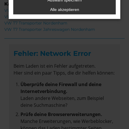
Auswahl speichern
Kategorie
Alle akzeptieren
VW T7 Transporter Gebrauchtwagen Nordenham
VW T7 Transporter Neuwagen Nordenham
VW T7 Transporter Nordenham
VW T7 Transporter Jahreswagen Nordenham
Fehler: Network Error
Beim Laden ist ein Fehler aufgetreten.
Hier sind ein paar Tipps, die dir helfen können:
Überprüfe deine Firewall und deine
Internetverbindung.
Laden andere Webseiten, zum Beispiel
deine Suchmaschine?
Prüfe deine Browsererweiterungen.
Manche Erweiterungen, wie Werbeblocker,
können das Laden bestimmter Seiten