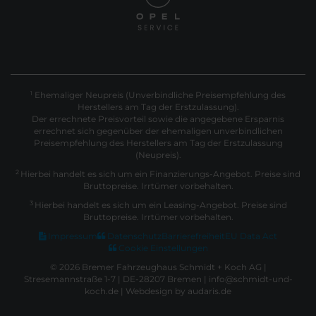
Ehemaliger Neupreis (Unverbindliche Preisempfehlung des
1
Herstellers am Tag der Erstzulassung).
Der errechnete Preisvorteil sowie die angegebene Ersparnis
errechnet sich gegenüber der ehemaligen unverbindlichen
Preisempfehlung des Herstellers am Tag der Erstzulassung
(Neupreis).
2
Hierbei handelt es sich um ein Finanzierungs-Angebot. Preise sind
Bruttopreise. Irrtümer vorbehalten.
3
Hierbei handelt es sich um ein Leasing-Angebot. Preise sind
Bruttopreise. Irrtümer vorbehalten.
Impressum
Datenschutz
Barrierefreiheit
EU Data Act
Cookie Einstellungen
© 2026 Bremer Fahrzeughaus Schmidt + Koch AG |
Stresemannstraße 1-7 | DE-28207 Bremen | info@schmidt-und-
koch.de |
Webdesign by audaris.de