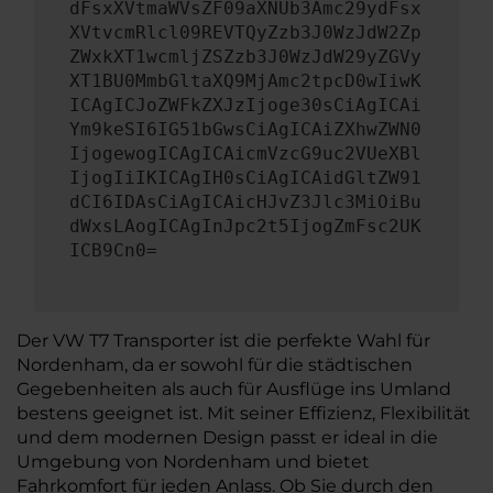
dFsxXVtmaWVsZF09aXNUb3Amc29ydFsx
XVtvcmRlcl09REVTQyZzb3J0WzJdW2Zp
ZWxkXT1wcmljZSZzb3J0WzJdW29yZGVy
XT1BU0MmbGltaXQ9MjAmc2tpcD0wIiwK
ICAgICJoZWFkZXJzIjoge30sCiAgICAi
Ym9keSI6IG51bGwsCiAgICAiZXhwZWN0
IjogewogICAgICAicmVzcG9uc2VUeXBl
IjogIiIKICAgIH0sCiAgICAidGltZW91
dCI6IDAsCiAgICAicHJvZ3Jlc3MiOiBu
dWxsLAogICAgInJpc2t5IjogZmFsc2UK
ICB9Cn0=
Der VW T7 Transporter ist die perfekte Wahl für
Nordenham, da er sowohl für die städtischen
Gegebenheiten als auch für Ausflüge ins Umland
bestens geeignet ist. Mit seiner Effizienz, Flexibilität
und dem modernen Design passt er ideal in die
Umgebung von Nordenham und bietet
Fahrkomfort für jeden Anlass. Ob Sie durch den