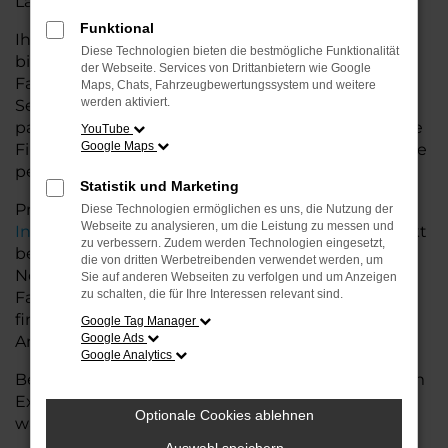
Land glänzt.
Funktional
Ihr VW Autohaus in der Nähe von Nordenham
Diese Technologien bieten die bestmögliche Funktionalität
bietet Ihnen neben einer breiten Auswahl an VW
der Webseite. Services von Drittanbietern wie Google
Fahrzeugen auch umfassende Beratung und
Maps, Chats, Fahrzeugbewertungssystem und weitere
werden aktiviert.
Service. Wir unterstützen Sie bei der Auswahl des
passenden Modells und bieten maßgeschneiderte
YouTube
Google Maps
Finanzierungslösungen sowie Leasingoptionen, die
perfekt zu Ihrem Budget und Bedarf passen.
Statistik und Marketing
Profitieren Sie von zusätzlichen Services wie
Diese Technologien ermöglichen es uns, die Nutzung der
Webseite zu analysieren, um die Leistung zu messen und
Inzahlungnahme
,
Wartung und Reparaturen
direkt
zu verbessern. Zudem werden Technologien eingesetzt,
bei Ihrem VW Autohaus in der Nähe von
die von dritten Werbetreibenden verwendet werden, um
Nordenham. Mit unserer großen Auswahl an
Sie auf anderen Webseiten zu verfolgen und um Anzeigen
zu schalten, die für Ihre Interessen relevant sind.
Fahrzeugen und der professionellen Beratung
finden Sie bei uns das Fahrzeug, das Ihre
Google Tag Manager
Google Ads
Ansprüche erfüllt.
Google Analytics
Besuchen Sie uns und lassen Sie sich von unserem
Expertenteam beraten – der VW T7 Transporter
Optionale Cookies ablehnen
wartet auf Sie!