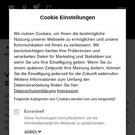
0
Zum
Hauptinhalt
Cookie Einstellungen
springen
Wir nutzen Cookies, um Ihnen die bestmögliche
Nutzung unserer Webseite zu ermöglichen und unsere
Kommunikation mit Ihnen zu verbessern. Wir
Startseite
Nordenham
VW
VW T7 Transporter Fahrzeuge bei
berücksichtigen hierbei Ihre Präferenzen und
Schmidt + Koch für Nordenham
verarbeiten Daten für Marketing und Statistiken nur,
wenn Sie uns Ihre Einwilligung geben. Wenn Sie zu
einem späteren Zeitpunkt Ihre Meinung ändern, können
VW T7 Transporter Fahrzeuge bei
Sie die Einwilligung jederzeit für die Zukunft widerrufen.
Weitere Informationen zum Umfang der
Schmidt + Koch für Nordenham
Datenverarbeitung finden Sie hier:
Datenschutzerklärung
Impressum
Der VW T7 Transporter ist die perfekte Wahl für alle
Folgende Kategorien von Cookies werden von uns eingesetzt:
in Nordenham, die ein zuverlässiges und modernes
Fahrzeug suchen. Ob für den täglichen Arbeitsweg,
Essentiell
Wochenendausflüge oder lange Reisen, der VW T7
Diese Technologien sind erforderlich, um die
Transporter bietet Komfort, Effizienz und modernes
Kernfunktionalität der Webseite zu gewährleisten.
Design, das sowohl in der Stadt als auch auf dem
audaris