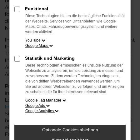
besseren Konditionen. Mit seiner modernen
Ausstattung, der hohen Effizienz und den
Funktional
fortschrittlichen Sicherheitsfeatures ist der Taigo
Diese Technologien bieten die bestmögliche Funktionalität
die ideale Lösung für den Stadtverkehr für
der Webseite. Services von Drittanbietern wie Google
Maps, Chats, Fahrzeugbewertungssystem und weitere
Nordenham und längere Ausflüge ins Umland.
werden aktiviert.
Ihr VW Autohaus in der Nähe von Nordenham steht
YouTube
Google Maps
Ihnen mit einer breiten Auswahl an
Tageszulassungen zur Verfügung. Unser Team hilft
Statistik und Marketing
Ihnen, den Taigo in der passenden
Diese Technologien ermöglichen es uns, die Nutzung der
Ausstattungsvariante zu finden, der Ihre
Webseite zu analysieren, um die Leistung zu messen und
Anforderungen und Wünsche erfüllt.
zu verbessern. Zudem werden Technologien eingesetzt,
die von dritten Werbetreibenden verwendet werden, um
Profitieren Sie von zusätzlichen Services wie
Sie auf anderen Webseiten zu verfolgen und um Anzeigen
zu schalten, die für Ihre Interessen relevant sind.
individuellen Finanzierungs- und
Leasingangeboten, sowie der bequemen
Google Tag Manager
Google Ads
Inzahlungnahme
Ihres alten Fahrzeugs. Besuchen
Google Analytics
Sie uns und lassen Sie sich von unseren Experten
beraten. Wir bieten Ihnen eine große Auswahl und
eine persönliche Beratung, damit Sie das perfekte
Optionale Cookies ablehnen
Fahrzeug für Ihre Bedürfnisse finden.