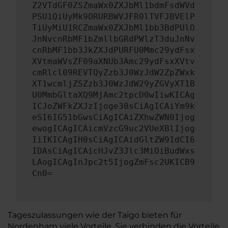
Z2VTdGF0ZSZmaWx0ZXJbMl1bdmFsdWVd
PSU1QiUyMk9ORURBWVJFR0lTVFJBVElP
TiUyMiU1RCZmaWx0ZXJbMl1bb3BdPUlO
JnNvcnRbMF1bZmllbGRdPWlzT3duJnNv
cnRbMF1bb3JkZXJdPURFU0Mmc29ydFsx
XVtmaWVsZF09aXNUb3Amc29ydFsxXVtv
cmRlcl09REVTQyZzb3J0WzJdW2ZpZWxk
XT1wcmljZSZzb3J0WzJdW29yZGVyXT1B
U0MmbGltaXQ9MjAmc2tpcD0wIiwKICAg
ICJoZWFkZXJzIjoge30sCiAgICAiYm9k
eSI6IG51bGwsCiAgICAiZXhwZWN0Ijog
ewogICAgICAicmVzcG9uc2VUeXBlIjog
IiIKICAgIH0sCiAgICAidGltZW91dCI6
IDAsCiAgICAicHJvZ3Jlc3MiOiBudWxs
LAogICAgInJpc2t5IjogZmFsc2UKICB9
Cn0=
Tageszulassungen wie der Taigo bieten für
Nordenham viele Vorteile. Sie verbinden die Vorteile