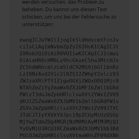
werden versuchen, das Problem zu
beheben. Du kannst uns diesen Text
schicken, um uns bei der Fehlersuche zu
unterstützen:
ewogICJuYW1lIjogIk5ldHdvcmtFcnJv
ciIsCiAgImNvbmZpZyI6IHsKICAgICJt
ZXRob2QiOiAiR0VUIiwKICAgICJ1cmwi
OiAiaHR0cHM6Ly9hcGkueC5ha3MtcHJv
ZC5hdWRhcmlzLm5ldC92MS9jbGllbnRz
LzI0NzAvd2Vic2l0ZS12ZWhpY2xlcz93
ZWJzaXRlPTY1ZjgwOGVjZWQxODQ1Mjc0
NTA5ZmZiYyZmaWx0ZXJbMF1bZmllbGRd
PWlzT3duJmZpbHRlclswXVt2YWx1ZV09
dHJ1ZSZmaWx0ZXJbMV1bZmllbGRdPW1v
ZGVsJmZpbHRlclsxXVt2YWx1ZV09JTVC
JTdCJTIyYXVkYXJpc19pZCUyMiUzQSUy
MjYwZTdmZDg4MGRjNzM0MzAyMTM3MjQ1
YyUyMiU3RCU1RCZmaWx0ZXJbMV1bb3Bd
PUlOJmZpbHRlclsyXVtmaWVsZF09dXNh