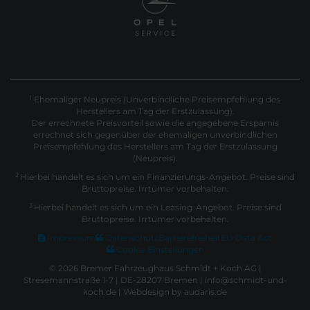
Ehemaliger Neupreis (Unverbindliche Preisempfehlung des
1
Herstellers am Tag der Erstzulassung).
Der errechnete Preisvorteil sowie die angegebene Ersparnis
errechnet sich gegenüber der ehemaligen unverbindlichen
Preisempfehlung des Herstellers am Tag der Erstzulassung
(Neupreis).
2
Hierbei handelt es sich um ein Finanzierungs-Angebot. Preise sind
Bruttopreise. Irrtümer vorbehalten.
3
Hierbei handelt es sich um ein Leasing-Angebot. Preise sind
Bruttopreise. Irrtümer vorbehalten.
Impressum
Datenschutz
Barrierefreiheit
EU Data Act
Cookie Einstellungen
© 2026 Bremer Fahrzeughaus Schmidt + Koch AG |
Stresemannstraße 1-7 | DE-28207 Bremen | info@schmidt-und-
koch.de |
Webdesign by audaris.de