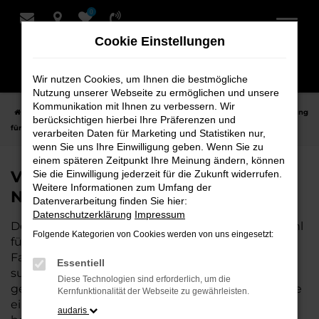
0
Zum
Hauptinhalt
Cookie Einstellungen
springen
Wir nutzen Cookies, um Ihnen die bestmögliche
Nutzung unserer Webseite zu ermöglichen und unsere
Kommunikation mit Ihnen zu verbessern. Wir
Startseite
Nordenham
VW
VW Taigo
VW Taigo Tageszulassung
berücksichtigen hierbei Ihre Präferenzen und
für Nordenham bei Schmidt + Koch
verarbeiten Daten für Marketing und Statistiken nur,
wenn Sie uns Ihre Einwilligung geben. Wenn Sie zu
einem späteren Zeitpunkt Ihre Meinung ändern, können
VW Taigo Tageszulassung für
Sie die Einwilligung jederzeit für die Zukunft widerrufen.
Weitere Informationen zum Umfang der
Nordenham bei Schmidt + Koch
Datenverarbeitung finden Sie hier:
Datenschutzerklärung
Impressum
Der VW Taigo Tageszulassung ist die perfekte Wahl
Folgende Kategorien von Cookies werden von uns eingesetzt:
für alle, die für Nordenham ein hochwertiges
Fahrzeug zu einem besonders attraktiven Preis
Essentiell
suchen. Als Neuwagen mit nur wenigen
Diese Technologien sind erforderlich, um die
gefahrenen Kilometern bietet er Ihnen alle Vorteile
Kernfunktionalität der Webseite zu gewährleisten.
eines neuen Fahrzeugs, jedoch zu deutlich
audaris