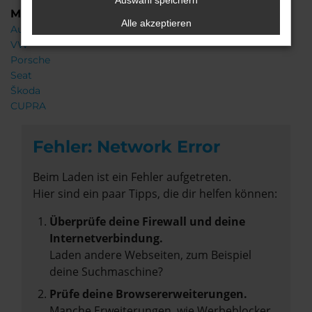
Auswahl speichern
Marken
Alle akzeptieren
Audi
VW
Porsche
Seat
Škoda
CUPRA
Fehler: Network Error
Beim Laden ist ein Fehler aufgetreten.
Hier sind ein paar Tipps, die dir helfen können:
Überprüfe deine Firewall und deine
Internetverbindung.
Laden andere Webseiten, zum Beispiel
deine Suchmaschine?
Prüfe deine Browsererweiterungen.
Manche Erweiterungen, wie Werbeblocker,