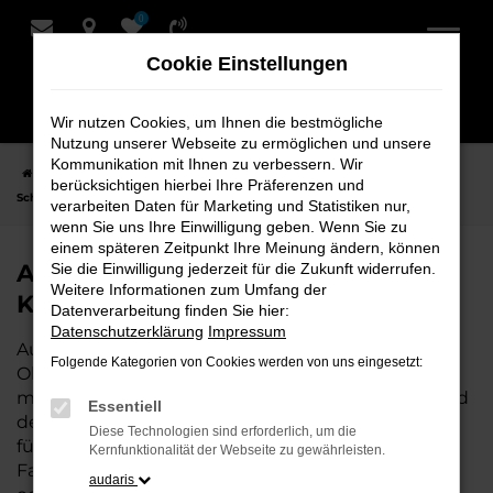
0
Zum
Hauptinhalt
Cookie Einstellungen
springen
Wir nutzen Cookies, um Ihnen die bestmögliche
Nutzung unserer Webseite zu ermöglichen und unsere
Kommunikation mit Ihnen zu verbessern. Wir
Startseite
Oldenburg
Audi
Audi A1
Audi A1 Neuwagen bei
berücksichtigen hierbei Ihre Präferenzen und
Schmidt + Koch für Oldenburg
verarbeiten Daten für Marketing und Statistiken nur,
wenn Sie uns Ihre Einwilligung geben. Wenn Sie zu
einem späteren Zeitpunkt Ihre Meinung ändern, können
Audi A1 Neuwagen bei Schmidt +
Sie die Einwilligung jederzeit für die Zukunft widerrufen.
Weitere Informationen zum Umfang der
Koch für Oldenburg
Datenverarbeitung finden Sie hier:
Datenschutzerklärung
Impressum
Audi A1 ist die perfekte Wahl für alle, die für
Folgende Kategorien von Cookies werden von uns eingesetzt:
Oldenburg einen Neuwagen suchen. Mit seiner
modernen Technik, seinem effizienten Antrieb und
Essentiell
dem stilvollen Design ist der A1 die ideale Lösung
Diese Technologien sind erforderlich, um die
für jeden, der ein zuverlässiges und komfortables
Kernfunktionalität der Webseite zu gewährleisten.
Fahrzeug möchte. Egal, ob für den Stadtverkehr
audaris