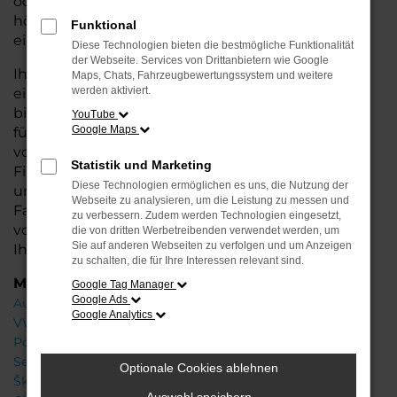
oder längere Fahrten – der A1 bietet Ihnen
höchsten Fahrkomfort, innovative Features und
Funktional
eine herausragende Wirtschaftlichkeit.
Diese Technologien bieten die bestmögliche Funktionalität
der Webseite. Services von Drittanbietern wie Google
Ihr Audi Autohaus in Oldenburg steht Ihnen mit
Maps, Chats, Fahrzeugbewertungssystem und weitere
werden aktiviert.
einer breiten Auswahl an Neuwagen zur Seite und
bietet Ihnen umfassende Beratung, damit Sie das
YouTube
Google Maps
für Sie passende Fahrzeug finden. Profitieren Sie
von zusätzlichen Services wie attraktiven
Statistik und Marketing
Finanzierungsmöglichkeiten, Leasingangeboten
Diese Technologien ermöglichen es uns, die Nutzung der
und der Inzahlungnahme Ihres aktuellen
Webseite zu analysieren, um die Leistung zu messen und
Fahrzeugs. Besuchen Sie uns und lassen Sie sich
zu verbessern. Zudem werden Technologien eingesetzt,
von unseren Experten beraten – wir freuen uns,
die von dritten Werbetreibenden verwendet werden, um
Sie auf anderen Webseiten zu verfolgen und um Anzeigen
Ihnen den perfekten Neuwagen zu präsentieren!
zu schalten, die für Ihre Interessen relevant sind.
Marken
Google Tag Manager
Google Ads
Audi
Google Analytics
VW
Porsche
Seat
Optionale Cookies ablehnen
Škoda