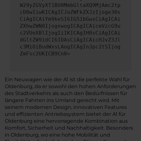
W29yZGVyXT1BU0MmbGltaXQ9MjAmc2tp
cD0wIiwKICAgICJoZWFkZXJzIjoge30s
CiAgICAiYm9keSI6IG51bGwsCiAgICAi
ZXhwZWN0IjogewogICAgICAicmVzcG9u
c2VUeXBlIjogIiIKICAgIH0sCiAgICAi
dGltZW91dCI6IDAsCiAgICAicHJvZ3Jl
c3MiOiBudWxsLAogICAgInJpc2t5Ijog
ZmFsc2UKICB9Cn0=
Ein Neuwagen wie der A1 ist die perfekte Wahl für
Oldenburg, da er sowohl den hohen Anforderungen
des Stadtverkehrs als auch den Bedürfnissen für
längere Fahrten ins Umland gerecht wird. Mit
seinem modernen Design, innovativen Features
und effizienten Antriebssystem bietet der A1 für
Oldenburg eine hervorragende Kombination aus
Komfort, Sicherheit und Nachhaltigkeit. Besonders
in Oldenburg, wo eine hohe Mobilität und