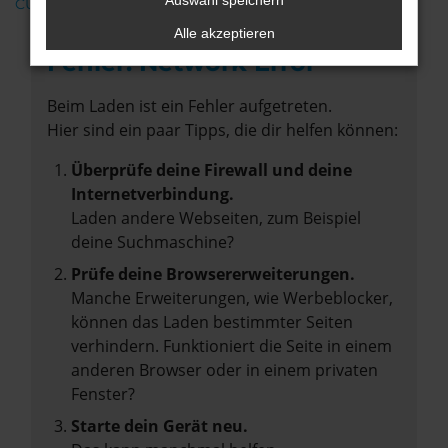
Auswahl speichern
CUPRA
Alle akzeptieren
Fehler: Network Error
Beim Laden ist ein Fehler aufgetreten.
Hier sind ein paar Tipps, die dir helfen können:
Überprüfe deine Firewall und deine
Internetverbindung.
Laden andere Webseiten, zum Beispiel
deine Suchmaschine?
Prüfe deine Browsererweiterungen.
Manche Erweiterungen, wie Werbeblocker,
können das Laden bestimmter Seiten
verhindern. Funktioniert die Seite in einem
anderen Browser oder in einem privaten
Fenster?
Starte dein Gerät neu.