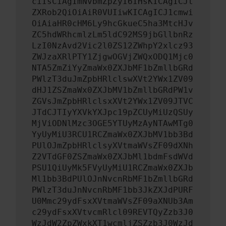
ciIsCiAgImNvbmZpZyI6IHsKICAgICJt
ZXRob2QiOiAiR0VUIiwKICAgICJ1cmwi
OiAiaHR0cHM6Ly9hcGkueC5ha3MtcHJv
ZC5hdWRhcmlzLm5ldC92MS9jbGllbnRz
LzI0NzAvd2Vic2l0ZS12ZWhpY2xlcz93
ZWJzaXRlPTY1ZjgwOGVjZWQxODQ1Mjc0
NTA5ZmZiYyZmaWx0ZXJbMF1bZmllbGRd
PWlzT3duJmZpbHRlclswXVt2YWx1ZV09
dHJ1ZSZmaWx0ZXJbMV1bZmllbGRdPW1v
ZGVsJmZpbHRlclsxXVt2YWx1ZV09JTVC
JTdCJTIyYXVkYXJpc19pZCUyMiUzQSUy
MjViODNlMzc3OGE5YTUyMzAyNTAwMTg0
YyUyMiU3RCU1RCZmaWx0ZXJbMV1bb3Bd
PUlOJmZpbHRlclsyXVtmaWVsZF09dXNh
Z2VTdGF0ZSZmaWx0ZXJbMl1bdmFsdWVd
PSU1QiUyMk5FVyUyMiU1RCZmaWx0ZXJb
Ml1bb3BdPUlOJnNvcnRbMF1bZmllbGRd
PWlzT3duJnNvcnRbMF1bb3JkZXJdPURF
U0Mmc29ydFsxXVtmaWVsZF09aXNUb3Am
c29ydFsxXVtvcmRlcl09REVTQyZzb3J0
WzJdW2ZpZWxkXT1wcmljZSZzb3J0WzJd