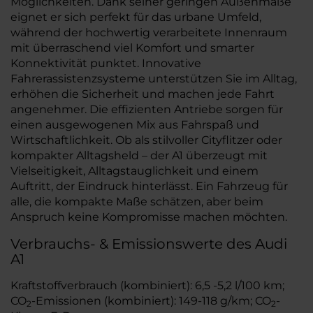
Möglichkeiten. Dank seiner geringen Außenmaße
eignet er sich perfekt für das urbane Umfeld,
während der hochwertig verarbeitete Innenraum
mit überraschend viel Komfort und smarter
Konnektivität punktet. Innovative
Fahrerassistenzsysteme unterstützen Sie im Alltag,
erhöhen die Sicherheit und machen jede Fahrt
angenehmer. Die effizienten Antriebe sorgen für
einen ausgewogenen Mix aus Fahrspaß und
Wirtschaftlichkeit. Ob als stilvoller Cityflitzer oder
kompakter Alltagsheld – der A1 überzeugt mit
Vielseitigkeit, Alltagstauglichkeit und einem
Auftritt, der Eindruck hinterlässt. Ein Fahrzeug für
alle, die kompakte Maße schätzen, aber beim
Anspruch keine Kompromisse machen möchten.
Verbrauchs- & Emissionswerte des Audi
A1
Kraftstoffverbrauch (kombiniert): 6,5 -5,2 l/100 km;
CO
-Emissionen (kombiniert): 149-118 g/km; CO
-
2
2