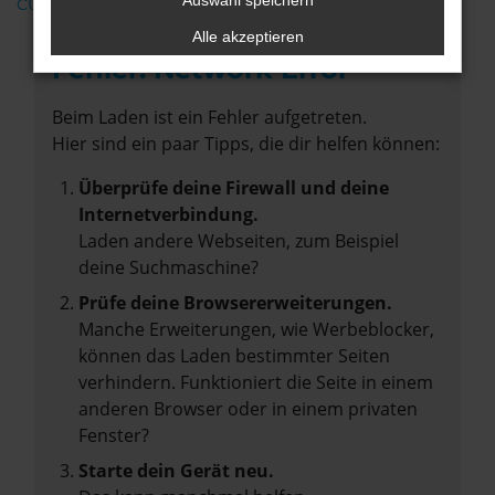
Auswahl speichern
CUPRA
Alle akzeptieren
Fehler: Network Error
Beim Laden ist ein Fehler aufgetreten.
Hier sind ein paar Tipps, die dir helfen können:
Überprüfe deine Firewall und deine
Internetverbindung.
Laden andere Webseiten, zum Beispiel
deine Suchmaschine?
Prüfe deine Browsererweiterungen.
Manche Erweiterungen, wie Werbeblocker,
können das Laden bestimmter Seiten
verhindern. Funktioniert die Seite in einem
anderen Browser oder in einem privaten
Fenster?
Starte dein Gerät neu.