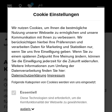
0
Zum
Hauptinhalt
Cookie Einstellungen
springen
Wir nutzen Cookies, um Ihnen die bestmögliche
Nutzung unserer Webseite zu ermöglichen und unsere
Kommunikation mit Ihnen zu verbessern. Wir
Startseite
Oldenburg
Audi
Audi A3
Audi A3 Neuwagen bei
berücksichtigen hierbei Ihre Präferenzen und
Schmidt + Koch für Oldenburg
verarbeiten Daten für Marketing und Statistiken nur,
wenn Sie uns Ihre Einwilligung geben. Wenn Sie zu
einem späteren Zeitpunkt Ihre Meinung ändern, können
Audi A3 Neuwagen bei Schmidt +
Sie die Einwilligung jederzeit für die Zukunft widerrufen.
Weitere Informationen zum Umfang der
Koch für Oldenburg
Datenverarbeitung finden Sie hier:
Datenschutzerklärung
Impressum
Audi A3 ist die perfekte Wahl für alle, die für
Folgende Kategorien von Cookies werden von uns eingesetzt:
Oldenburg einen Neuwagen suchen. Mit seiner
modernen Technik, seinem effizienten Antrieb und
Essentiell
dem stilvollen Design ist der A3 die ideale Lösung
Diese Technologien sind erforderlich, um die
für jeden, der ein zuverlässiges und komfortables
Kernfunktionalität der Webseite zu gewährleisten.
Fahrzeug möchte. Egal, ob für den Stadtverkehr
audaris