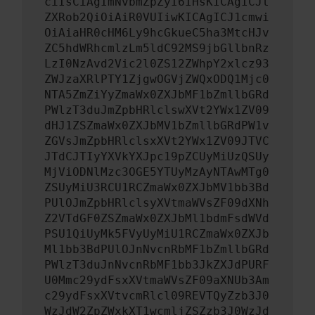
ciIsCiAgImNvbmZpZyI6IHsKICAgICJt
ZXRob2QiOiAiR0VUIiwKICAgICJ1cmwi
OiAiaHR0cHM6Ly9hcGkueC5ha3MtcHJv
ZC5hdWRhcmlzLm5ldC92MS9jbGllbnRz
LzI0NzAvd2Vic2l0ZS12ZWhpY2xlcz93
ZWJzaXRlPTY1ZjgwOGVjZWQxODQ1Mjc0
NTA5ZmZiYyZmaWx0ZXJbMF1bZmllbGRd
PWlzT3duJmZpbHRlclswXVt2YWx1ZV09
dHJ1ZSZmaWx0ZXJbMV1bZmllbGRdPW1v
ZGVsJmZpbHRlclsxXVt2YWx1ZV09JTVC
JTdCJTIyYXVkYXJpc19pZCUyMiUzQSUy
MjViODNlMzc3OGE5YTUyMzAyNTAwMTg0
ZSUyMiU3RCU1RCZmaWx0ZXJbMV1bb3Bd
PUlOJmZpbHRlclsyXVtmaWVsZF09dXNh
Z2VTdGF0ZSZmaWx0ZXJbMl1bdmFsdWVd
PSU1QiUyMk5FVyUyMiU1RCZmaWx0ZXJb
Ml1bb3BdPUlOJnNvcnRbMF1bZmllbGRd
PWlzT3duJnNvcnRbMF1bb3JkZXJdPURF
U0Mmc29ydFsxXVtmaWVsZF09aXNUb3Am
c29ydFsxXVtvcmRlcl09REVTQyZzb3J0
WzJdW2ZpZWxkXT1wcmljZSZzb3J0WzJd