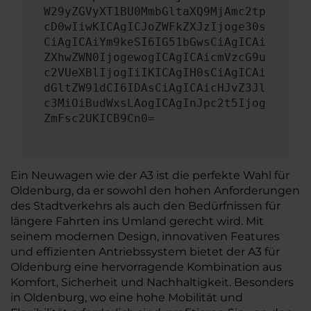
W29yZGVyXT1BU0MmbGltaXQ9MjAmc2tp
cD0wIiwKICAgICJoZWFkZXJzIjoge30s
CiAgICAiYm9keSI6IG51bGwsCiAgICAi
ZXhwZWN0IjogewogICAgICAicmVzcG9u
c2VUeXBlIjogIiIKICAgIH0sCiAgICAi
dGltZW91dCI6IDAsCiAgICAicHJvZ3Jl
c3MiOiBudWxsLAogICAgInJpc2t5Ijog
ZmFsc2UKICB9Cn0=
Ein Neuwagen wie der A3 ist die perfekte Wahl für
Oldenburg, da er sowohl den hohen Anforderungen
des Stadtverkehrs als auch den Bedürfnissen für
längere Fahrten ins Umland gerecht wird. Mit
seinem modernen Design, innovativen Features
und effizienten Antriebssystem bietet der A3 für
Oldenburg eine hervorragende Kombination aus
Komfort, Sicherheit und Nachhaltigkeit. Besonders
in Oldenburg, wo eine hohe Mobilität und