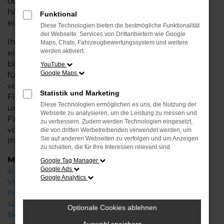
oder längere Fahrten – der A3 bietet Ihnen
höchsten Fahrkomfort, innovative Features und
Funktional
eine herausragende Wirtschaftlichkeit.
Diese Technologien bieten die bestmögliche Funktionalität
der Webseite. Services von Drittanbietern wie Google
Ihr Audi Autohaus in Oldenburg steht Ihnen mit
Maps, Chats, Fahrzeugbewertungssystem und weitere
werden aktiviert.
einer breiten Auswahl an Neuwagen zur Seite und
bietet Ihnen umfassende Beratung, damit Sie das
YouTube
Google Maps
für Sie passende Fahrzeug finden. Profitieren Sie
von zusätzlichen Services wie attraktiven
Statistik und Marketing
Finanzierungsmöglichkeiten, Leasingangeboten
Diese Technologien ermöglichen es uns, die Nutzung der
und der Inzahlungnahme Ihres aktuellen
Webseite zu analysieren, um die Leistung zu messen und
Fahrzeugs. Besuchen Sie uns und lassen Sie sich
zu verbessern. Zudem werden Technologien eingesetzt,
von unseren Experten beraten – wir freuen uns,
die von dritten Werbetreibenden verwendet werden, um
Sie auf anderen Webseiten zu verfolgen und um Anzeigen
Ihnen den perfekten Neuwagen zu präsentieren!
zu schalten, die für Ihre Interessen relevant sind.
Marken
Google Tag Manager
Google Ads
Audi
Google Analytics
VW
Porsche
Seat
Optionale Cookies ablehnen
Škoda