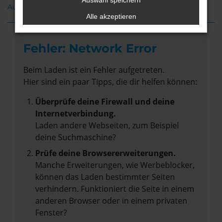
Auswahl speichern
Audi A5 Neuwagen Oldenburg
Alle akzeptieren
Fehler: Network Error
Beim Laden ist ein Fehler aufgetreten.
Hier sind ein paar Tipps, die dir helfen können:
Überprüfe deine Firewall und deine
Internetverbindung.
Laden andere Webseiten, zum Beispiel
deine Suchmaschine?
Prüfe deine Browsererweiterungen.
Manche Erweiterungen, wie Werbeblocker,
können das Laden bestimmter Seiten
verhindern. Funktioniert die Seite in einem
anderen Browser oder in einem privaten
Fenster?