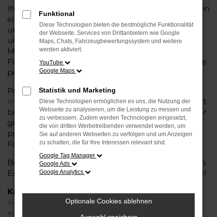
Ihr Audi Autohaus in Oldenburg bietet Ihnen neben
Funktional
einer breiten Auswahl an Audi Fahrzeugen auch
Diese Technologien bieten die bestmögliche Funktionalität
umfassende Beratung und Service. Wir
der Webseite. Services von Drittanbietern wie Google
unterstützen Sie bei der Auswahl des passenden
Maps, Chats, Fahrzeugbewertungssystem und weitere
werden aktiviert.
Modells und bieten maßgeschneiderte
Finanzierungslösungen sowie Leasingoptionen, die
YouTube
Google Maps
perfekt zu Ihrem Budget und Bedarf passen.
Profitieren Sie von zusätzlichen Services wie
Statistik und Marketing
Inzahlungnahme
,
Wartung und Reparaturen
direkt
Diese Technologien ermöglichen es uns, die Nutzung der
Webseite zu analysieren, um die Leistung zu messen und
bei Ihrem Audi Autohaus in Oldenburg. Mit unserer
zu verbessern. Zudem werden Technologien eingesetzt,
großen Auswahl an Fahrzeugen und der
die von dritten Werbetreibenden verwendet werden, um
professionellen Beratung finden Sie bei uns das
Sie auf anderen Webseiten zu verfolgen und um Anzeigen
zu schalten, die für Ihre Interessen relevant sind.
Fahrzeug, das Ihre Ansprüche erfüllt.
Google Tag Manager
Besuchen Sie uns und lassen Sie sich von unserem
Google Ads
Expertenteam beraten – der Audi A5 wartet auf Sie!
Google Analytics
Kategorie
Optionale Cookies ablehnen
Audi A5 Oldenburg
Audi A5 Gebrauchtwagen Oldenburg