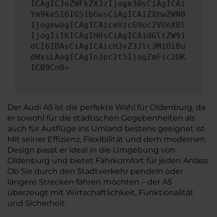
ICAgICJoZWFkZXJzIjoge30sCiAgICAi
Ym9keSI6IG51bGwsCiAgICAiZXhwZWN0
IjogewogICAgICAicmVzcG9uc2VUeXBl
IjogIiIKICAgIH0sCiAgICAidGltZW91
dCI6IDAsCiAgICAicHJvZ3Jlc3MiOiBu
dWxsLAogICAgInJpc2t5IjogZmFsc2UK
ICB9Cn0=
Der Audi A5 ist die perfekte Wahl für Oldenburg, da
er sowohl für die städtischen Gegebenheiten als
auch für Ausflüge ins Umland bestens geeignet ist.
Mit seiner Effizienz, Flexibilität und dem modernen
Design passt er ideal in die Umgebung von
Oldenburg und bietet Fahrkomfort für jeden Anlass.
Ob Sie durch den Stadtverkehr pendeln oder
längere Strecken fahren möchten – der A5
überzeugt mit Wirtschaftlichkeit, Funktionalität
und Sicherheit.