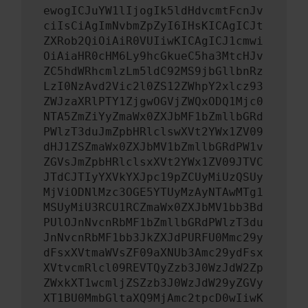
ewogICJuYW1lIjogIk5ldHdvcmtFcnJv
ciIsCiAgImNvbmZpZyI6IHsKICAgICJt
ZXRob2QiOiAiR0VUIiwKICAgICJ1cmwi
OiAiaHR0cHM6Ly9hcGkueC5ha3MtcHJv
ZC5hdWRhcmlzLm5ldC92MS9jbGllbnRz
LzI0NzAvd2Vic2l0ZS12ZWhpY2xlcz93
ZWJzaXRlPTY1ZjgwOGVjZWQxODQ1Mjc0
NTA5ZmZiYyZmaWx0ZXJbMF1bZmllbGRd
PWlzT3duJmZpbHRlclswXVt2YWx1ZV09
dHJ1ZSZmaWx0ZXJbMV1bZmllbGRdPW1v
ZGVsJmZpbHRlclsxXVt2YWx1ZV09JTVC
JTdCJTIyYXVkYXJpc19pZCUyMiUzQSUy
MjViODNlMzc3OGE5YTUyMzAyNTAwMTg1
MSUyMiU3RCU1RCZmaWx0ZXJbMV1bb3Bd
PUlOJnNvcnRbMF1bZmllbGRdPWlzT3du
JnNvcnRbMF1bb3JkZXJdPURFU0Mmc29y
dFsxXVtmaWVsZF09aXNUb3Amc29ydFsx
XVtvcmRlcl09REVTQyZzb3J0WzJdW2Zp
ZWxkXT1wcmljZSZzb3J0WzJdW29yZGVy
XT1BU0MmbGltaXQ9MjAmc2tpcD0wIiwK