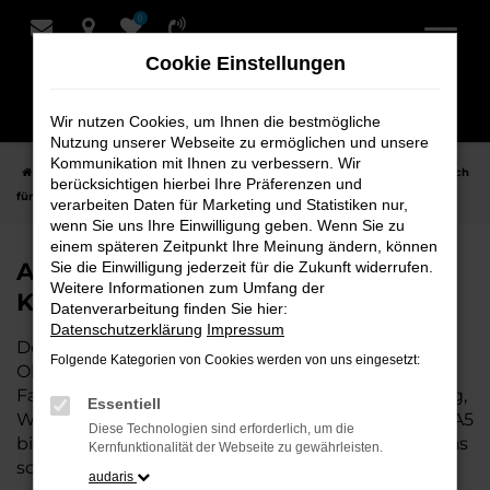
0
Zum
Hauptinhalt
Cookie Einstellungen
springen
Wir nutzen Cookies, um Ihnen die bestmögliche
Nutzung unserer Webseite zu ermöglichen und unsere
Kommunikation mit Ihnen zu verbessern. Wir
Startseite
Oldenburg
Audi
Audi A5 Fahrzeuge bei Schmidt + Koch
berücksichtigen hierbei Ihre Präferenzen und
für Oldenburg
verarbeiten Daten für Marketing und Statistiken nur,
wenn Sie uns Ihre Einwilligung geben. Wenn Sie zu
einem späteren Zeitpunkt Ihre Meinung ändern, können
Audi A5 Fahrzeuge bei Schmidt +
Sie die Einwilligung jederzeit für die Zukunft widerrufen.
Weitere Informationen zum Umfang der
Koch für Oldenburg
Datenverarbeitung finden Sie hier:
Datenschutzerklärung
Impressum
Der Audi A5 ist die perfekte Wahl für alle in
Folgende Kategorien von Cookies werden von uns eingesetzt:
Oldenburg, die ein zuverlässiges und modernes
Fahrzeug suchen. Ob für den täglichen Arbeitsweg,
Essentiell
Wochenendausflüge oder lange Reisen, der Audi A5
Diese Technologien sind erforderlich, um die
bietet Komfort, Effizienz und modernes Design, das
Kernfunktionalität der Webseite zu gewährleisten.
sowohl in der Stadt als auch auf dem Land glänzt.
audaris