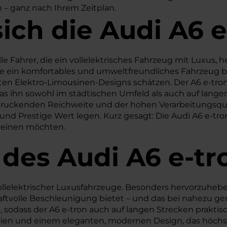
n – ganz nach Ihrem Zeitplan.
ich die Audi A6 e
olle Fahrer, die ein vollelektrisches Fahrzeug mit Luxus
ie ein komfortables und umweltfreundliches Fahrzeug b
ten Elektro-Limousinen-Designs schätzen. Der A6 e-tro
was ihn sowohl im städtischen Umfeld als auch auf lange
eindruckenden Reichweite und der hohen Verarbeitungsqua
nd Prestige Wert legen. Kurz gesagt: Die Audi A6 e-tron 
ereinen möchten.
 des
Audi
A6 e-tr
llelektrischer Luxusfahrzeuge. Besonders hervorzuheben 
ftvolle Beschleunigung bietet – und das bei nahezu ger
sodass der A6 e-tron auch auf langen Strecken praktis
alien und einem eleganten, modernen Design, das höchst