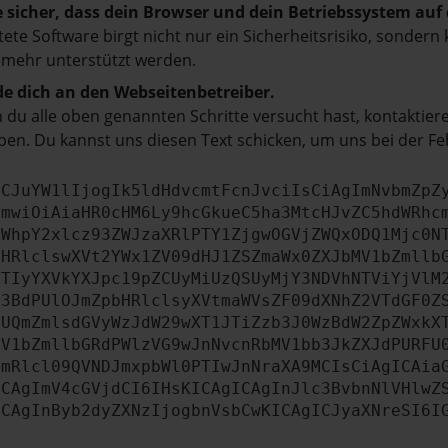
e sicher, dass dein Browser und dein Betriebssystem au
tete Software birgt nicht nur ein Sicherheitsrisiko, sonde
 mehr unterstützt werden.
e dich an den Webseitenbetreiber.
du alle oben genannten Schritte versucht hast, kontaktier
en. Du kannst uns diesen Text schicken, um uns bei der Fe
ICJuYW1lIjogIk5ldHdvcmtFcnJvciIsCiAgImNvbmZpZ
cmwiOiAiaHR0cHM6Ly9hcGkueC5ha3MtcHJvZC5hdWRhc
ZWhpY2xlcz93ZWJzaXRlPTY1ZjgwOGVjZWQxODQ1Mjc0N
bHRlclswXVt2YWx1ZV09dHJ1ZSZmaWx0ZXJbMV1bZmllb
JTIyYXVkYXJpc19pZCUyMiUzQSUyMjY3NDVhNTViYjVlM
b3BdPUlOJmZpbHRlclsyXVtmaWVsZF09dXNhZ2VTdGF0Z
NUQmZmlsdGVyWzJdW29wXT1JTiZzb3J0WzBdW2ZpZWxkX
MV1bZmllbGRdPWlzVG9wJnNvcnRbMV1bb3JkZXJdPURFU
cmRlcl09QVNDJmxpbWl0PTIwJnNraXA9MCIsCiAgICAia
ICAgImV4cGVjdCI6IHsKICAgICAgInJlc3BvbnNlVHlwZ
ICAgInByb2dyZXNzIjogbnVsbCwKICAgICJyaXNreSI6I