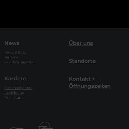
News
Über uns
News & Blog
Termine
Standorte
Kundenmagazin
Karriere
Kontakt +
Öffnungszeiten
Stellenangebote
Ausbildung
Praktikum