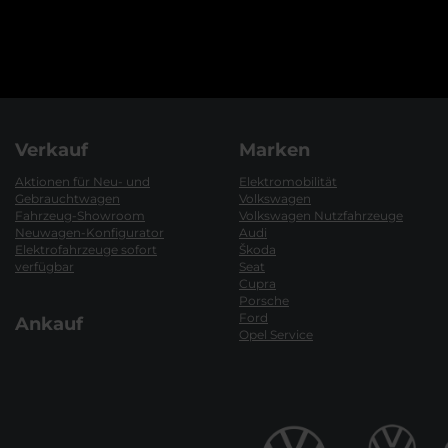
Verkauf
Marken
Aktionen für Neu- und
Elektromobilität
Gebrauchtwagen
Volkswagen
Fahrzeug-Showroom
Volkswagen Nutzfahrzeuge
Neuwagen-Konfigurator
Audi
Elektrofahrzeuge sofort
Škoda
verfügbar
Seat
Cupra
Porsche
Ford
Ankauf
Opel Service