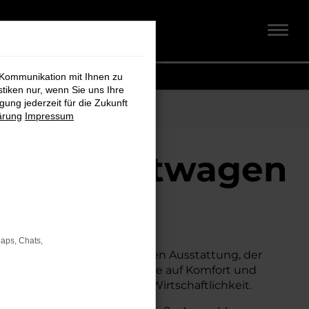
 Kommunikation mit Ihnen zu
stiken nur, wenn Sie uns Ihre
ung jederzeit für die Zukunft
ärung
Impressum
 Gebrauchtwagen
h
Maps, Chats,
suchen.
Mit seiner erstklassigen Ausstattung, der
ternative zum Neuwagen, ohne auf Komfort und
hrkomfort, Sicherheit und Wirtschaftlichkeit.