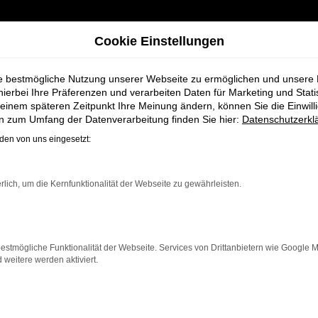
Cookie Einstellungen
ie bestmögliche Nutzung unserer Webseite zu ermöglichen und unsere
hierbei Ihre Präferenzen und verarbeiten Daten für Marketing und Stati
einem späteren Zeitpunkt Ihre Meinung ändern, können Sie die Einwillig
A6 e-tron Gebrauchtwagen für Oldenburg bei Schmidt + Koch
en zum Umfang der Datenverarbeitung finden Sie hier:
Datenschutzerkl
en von uns eingesetzt:
n Audi A6 e-tron
rlich, um die Kernfunktionalität der Webseite zu gewährleisten.
ei Schmidt + Koc
estmögliche Funktionalität der Webseite. Services von Drittanbietern wie Google 
eitere werden aktiviert.
Oldenburg, die ein zuverlässiges und modernes Fahrzeug 
ege ist dieser Gebrauchtwagen eine kostengünstige Al
r für längere Fahrten, der A6 e-tron überzeugt durch Fa