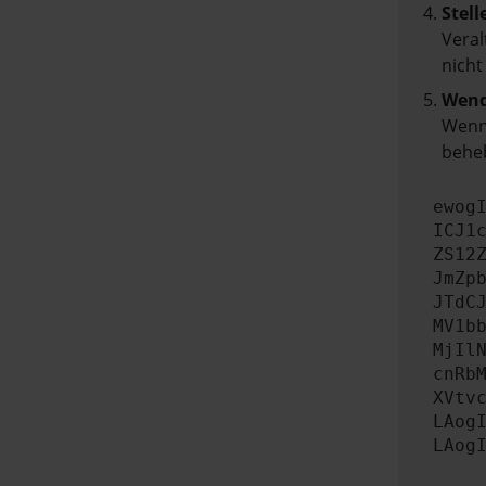
Stell
Veral
nicht
Wend
Wenn 
beheb
ewog
ICJ1
ZS12
JmZp
JTdC
MV1b
MjIl
cnRb
XVtv
LAog
LAog