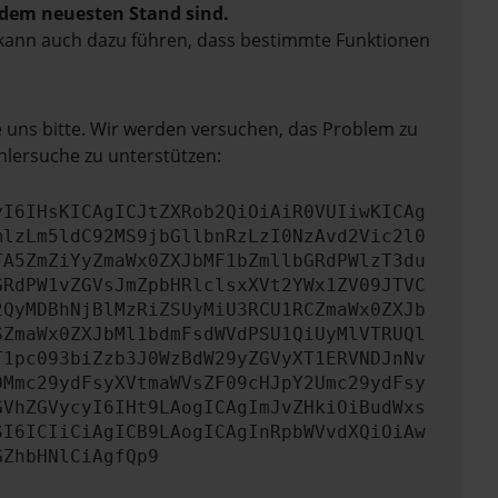
f dem neuesten Stand sind.
rn kann auch dazu führen, dass bestimmte Funktionen
e uns bitte. Wir werden versuchen, das Problem zu
hlersuche zu unterstützen:
yI6IHsKICAgICJtZXRob2QiOiAiR0VUIiwKICAg
mlzLm5ldC92MS9jbGllbnRzLzI0NzAvd2Vic2l0
TA5ZmZiYyZmaWx0ZXJbMF1bZmllbGRdPWlzT3du
GRdPW1vZGVsJmZpbHRlclsxXVt2YWx1ZV09JTVC
2QyMDBhNjBlMzRiZSUyMiU3RCU1RCZmaWx0ZXJb
SZmaWx0ZXJbMl1bdmFsdWVdPSU1QiUyMlVTRUQl
T1pc093biZzb3J0WzBdW29yZGVyXT1ERVNDJnNv
0Mmc29ydFsyXVtmaWVsZF09cHJpY2Umc29ydFsy
GVhZGVycyI6IHt9LAogICAgImJvZHkiOiBudWxs
SI6ICIiCiAgICB9LAogICAgInRpbWVvdXQiOiAw
GZhbHNlCiAgfQp9