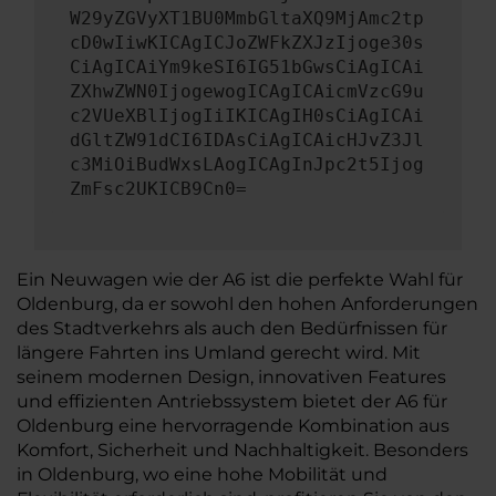
W29yZGVyXT1BU0MmbGltaXQ9MjAmc2tp
cD0wIiwKICAgICJoZWFkZXJzIjoge30s
CiAgICAiYm9keSI6IG51bGwsCiAgICAi
ZXhwZWN0IjogewogICAgICAicmVzcG9u
c2VUeXBlIjogIiIKICAgIH0sCiAgICAi
dGltZW91dCI6IDAsCiAgICAicHJvZ3Jl
c3MiOiBudWxsLAogICAgInJpc2t5Ijog
ZmFsc2UKICB9Cn0=
Ein Neuwagen wie der A6 ist die perfekte Wahl für
Oldenburg, da er sowohl den hohen Anforderungen
des Stadtverkehrs als auch den Bedürfnissen für
längere Fahrten ins Umland gerecht wird. Mit
seinem modernen Design, innovativen Features
und effizienten Antriebssystem bietet der A6 für
Oldenburg eine hervorragende Kombination aus
Komfort, Sicherheit und Nachhaltigkeit. Besonders
in Oldenburg, wo eine hohe Mobilität und