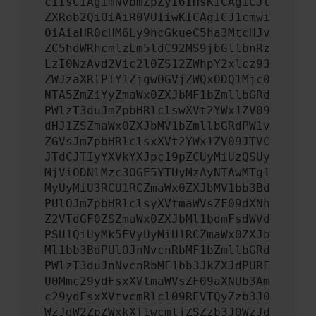
ciIsCiAgImNvbmZpZyI6IHsKICAgICJt
ZXRob2QiOiAiR0VUIiwKICAgICJ1cmwi
OiAiaHR0cHM6Ly9hcGkueC5ha3MtcHJv
ZC5hdWRhcmlzLm5ldC92MS9jbGllbnRz
LzI0NzAvd2Vic2l0ZS12ZWhpY2xlcz93
ZWJzaXRlPTY1ZjgwOGVjZWQxODQ1Mjc0
NTA5ZmZiYyZmaWx0ZXJbMF1bZmllbGRd
PWlzT3duJmZpbHRlclswXVt2YWx1ZV09
dHJ1ZSZmaWx0ZXJbMV1bZmllbGRdPW1v
ZGVsJmZpbHRlclsxXVt2YWx1ZV09JTVC
JTdCJTIyYXVkYXJpc19pZCUyMiUzQSUy
MjViODNlMzc3OGE5YTUyMzAyNTAwMTg1
MyUyMiU3RCU1RCZmaWx0ZXJbMV1bb3Bd
PUlOJmZpbHRlclsyXVtmaWVsZF09dXNh
Z2VTdGF0ZSZmaWx0ZXJbMl1bdmFsdWVd
PSU1QiUyMk5FVyUyMiU1RCZmaWx0ZXJb
Ml1bb3BdPUlOJnNvcnRbMF1bZmllbGRd
PWlzT3duJnNvcnRbMF1bb3JkZXJdPURF
U0Mmc29ydFsxXVtmaWVsZF09aXNUb3Am
c29ydFsxXVtvcmRlcl09REVTQyZzb3J0
WzJdW2ZpZWxkXT1wcmljZSZzb3J0WzJd