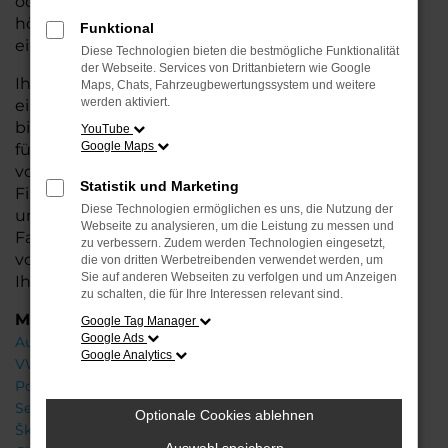
oder längere Fahrten – der A6 bietet Ihnen
höchsten Fahrkomfort, innovative Features und
Funktional
eine herausragende Wirtschaftlichkeit.
Diese Technologien bieten die bestmögliche Funktionalität
der Webseite. Services von Drittanbietern wie Google
Ihr Audi Autohaus in Oldenburg steht Ihnen mit
Maps, Chats, Fahrzeugbewertungssystem und weitere
werden aktiviert.
einer breiten Auswahl an Neuwagen zur Seite und
bietet Ihnen umfassende Beratung, damit Sie das
YouTube
Google Maps
für Sie passende Fahrzeug finden. Profitieren Sie
von zusätzlichen Services wie attraktiven
Statistik und Marketing
Finanzierungsmöglichkeiten, Leasingangeboten
Diese Technologien ermöglichen es uns, die Nutzung der
und der Inzahlungnahme Ihres aktuellen
Webseite zu analysieren, um die Leistung zu messen und
Fahrzeugs. Besuchen Sie uns und lassen Sie sich
zu verbessern. Zudem werden Technologien eingesetzt,
von unseren Experten beraten – wir freuen uns,
die von dritten Werbetreibenden verwendet werden, um
Sie auf anderen Webseiten zu verfolgen und um Anzeigen
Ihnen den perfekten Neuwagen zu präsentieren!
zu schalten, die für Ihre Interessen relevant sind.
Marken
Google Tag Manager
Google Ads
Audi
Google Analytics
VW
Porsche
Seat
Optionale Cookies ablehnen
Škoda