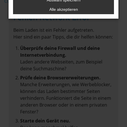
Auswahl speichern
CUPRA
Alle akzeptieren
Fehler: Network Error
Beim Laden ist ein Fehler aufgetreten.
Hier sind ein paar Tipps, die dir helfen können:
Überprüfe deine Firewall und deine
Internetverbindung.
Laden andere Webseiten, zum Beispiel
deine Suchmaschine?
Prüfe deine Browsererweiterungen.
Manche Erweiterungen, wie Werbeblocker,
können das Laden bestimmter Seiten
verhindern. Funktioniert die Seite in einem
anderen Browser oder in einem privaten
Fenster?
Starte dein Gerät neu.