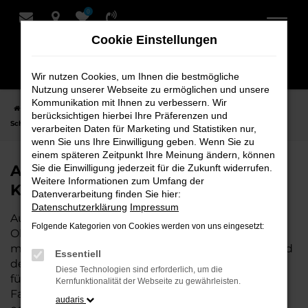
0
Zum
Hauptinhalt
Cookie Einstellungen
springen
Wir nutzen Cookies, um Ihnen die bestmögliche
Nutzung unserer Webseite zu ermöglichen und unsere
Kommunikation mit Ihnen zu verbessern. Wir
Startseite
Oldenburg
Audi
Audi A6
Audi A6 Neuwagen bei
berücksichtigen hierbei Ihre Präferenzen und
Schmidt + Koch für Oldenburg
verarbeiten Daten für Marketing und Statistiken nur,
wenn Sie uns Ihre Einwilligung geben. Wenn Sie zu
einem späteren Zeitpunkt Ihre Meinung ändern, können
Audi A6 Neuwagen bei Schmidt +
Sie die Einwilligung jederzeit für die Zukunft widerrufen.
Weitere Informationen zum Umfang der
Koch für Oldenburg
Datenverarbeitung finden Sie hier:
Datenschutzerklärung
Impressum
Audi A6 ist die perfekte Wahl für alle, die für
Folgende Kategorien von Cookies werden von uns eingesetzt:
Oldenburg einen Neuwagen suchen. Mit seiner
modernen Technik, seinem effizienten Antrieb und
Essentiell
dem stilvollen Design ist der A6 die ideale Lösung
Diese Technologien sind erforderlich, um die
für jeden, der ein zuverlässiges und komfortables
Kernfunktionalität der Webseite zu gewährleisten.
Fahrzeug möchte. Egal, ob für den Stadtverkehr
audaris