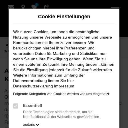
0
Zum
Hauptinhalt
Cookie Einstellungen
springen
Wir nutzen Cookies, um Ihnen die bestmögliche
Nutzung unserer Webseite zu ermöglichen und unsere
Kommunikation mit Ihnen zu verbessern. Wir
Startseite
Oldenburg
Audi
Audi Q8
Audi Q8 Neuwagen bei
berücksichtigen hierbei Ihre Präferenzen und
Schmidt + Koch für Oldenburg
verarbeiten Daten für Marketing und Statistiken nur,
wenn Sie uns Ihre Einwilligung geben. Wenn Sie zu
einem späteren Zeitpunkt Ihre Meinung ändern, können
Audi Q8 Neuwagen bei Schmidt +
Sie die Einwilligung jederzeit für die Zukunft widerrufen.
Weitere Informationen zum Umfang der
Koch für Oldenburg
Datenverarbeitung finden Sie hier:
Datenschutzerklärung
Impressum
Audi Q8 ist die perfekte Wahl für alle, die für
Folgende Kategorien von Cookies werden von uns eingesetzt:
Oldenburg einen Neuwagen suchen. Mit seiner
modernen Technik, seinem effizienten Antrieb und
Essentiell
dem stilvollen Design ist der Q8 die ideale Lösung
Diese Technologien sind erforderlich, um die
für jeden, der ein zuverlässiges und komfortables
Kernfunktionalität der Webseite zu gewährleisten.
Fahrzeug möchte. Egal, ob für den Stadtverkehr
audaris