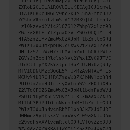
ciIsCiAgImNvbmZpZyI6IHsKICAgICJt
ZXRob2QiOiAiR0VUIiwKICAgICJ1cmwi
OiAiaHR0cHM6Ly9hcGkueC5ha3MtcHJv
ZC5hdWRhcmlzLm5ldC92MS9jbGllbnRz
LzI0NzAvd2Vic2l0ZS12ZWhpY2xlcz93
ZWJzaXRlPTY1ZjgwOGVjZWQxODQ1Mjc0
NTA5ZmZiYyZmaWx0ZXJbMF1bZmllbGRd
PWlzT3duJmZpbHRlclswXVt2YWx1ZV09
dHJ1ZSZmaWx0ZXJbMV1bZmllbGRdPW1v
ZGVsJmZpbHRlclsxXVt2YWx1ZV09JTVC
JTdCJTIyYXVkYXJpc19pZCUyMiUzQSUy
MjViODNlMzc3OGE5YTUyMzAyNTAwMjE5
MCUyMiU3RCU1RCZmaWx0ZXJbMV1bb3Bd
PUlOJmZpbHRlclsyXVtmaWVsZF09dXNh
Z2VTdGF0ZSZmaWx0ZXJbMl1bdmFsdWVd
PSU1QiUyMk5FVyUyMiU1RCZmaWx0ZXJb
Ml1bb3BdPUlOJnNvcnRbMF1bZmllbGRd
PWlzT3duJnNvcnRbMF1bb3JkZXJdPURF
U0Mmc29ydFsxXVtmaWVsZF09aXNUb3Am
c29ydFsxXVtvcmRlcl09REVTQyZzb3J0
WzJdW2ZpZWxkXT1wcmljZSZzb3J0WzJd