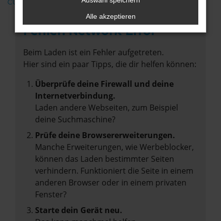
Auswahl speichern
CUPRA
Alle akzeptieren
Fehler: Network Error
Beim Laden ist ein Fehler aufgetreten.
Hier sind ein paar Tipps, die dir helfen können:
Überprüfe deine Firewall und deine
Internetverbindung.
Laden andere Webseiten, zum Beispiel
deine Suchmaschine?
Prüfe deine Browsererweiterungen.
Manche Erweiterungen, wie Werbeblocker,
können das Laden bestimmter Seiten
verhindern. Funktioniert die Seite in einem
anderen Browser oder in einem privaten
Fenster?
Starte dein Gerät neu.