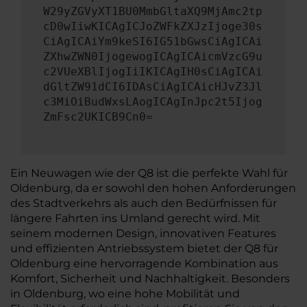
W29yZGVyXT1BU0MmbGltaXQ9MjAmc2tp
cD0wIiwKICAgICJoZWFkZXJzIjoge30s
CiAgICAiYm9keSI6IG51bGwsCiAgICAi
ZXhwZWN0IjogewogICAgICAicmVzcG9u
c2VUeXBlIjogIiIKICAgIH0sCiAgICAi
dGltZW91dCI6IDAsCiAgICAicHJvZ3Jl
c3MiOiBudWxsLAogICAgInJpc2t5Ijog
ZmFsc2UKICB9Cn0=
Ein Neuwagen wie der Q8 ist die perfekte Wahl für
Oldenburg, da er sowohl den hohen Anforderungen
des Stadtverkehrs als auch den Bedürfnissen für
längere Fahrten ins Umland gerecht wird. Mit
seinem modernen Design, innovativen Features
und effizienten Antriebssystem bietet der Q8 für
Oldenburg eine hervorragende Kombination aus
Komfort, Sicherheit und Nachhaltigkeit. Besonders
in Oldenburg, wo eine hohe Mobilität und