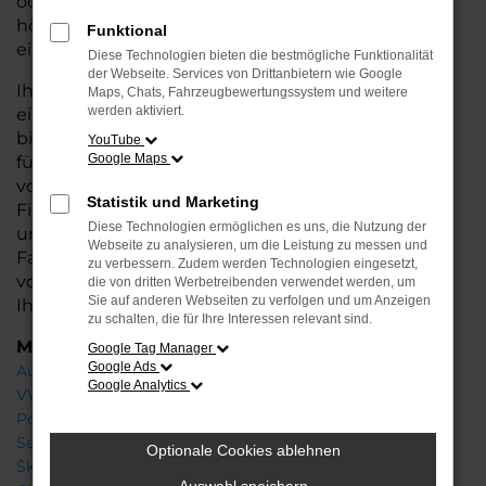
oder längere Fahrten – der Q8 bietet Ihnen
höchsten Fahrkomfort, innovative Features und
Funktional
eine herausragende Wirtschaftlichkeit.
Diese Technologien bieten die bestmögliche Funktionalität
der Webseite. Services von Drittanbietern wie Google
Ihr Audi Autohaus in Oldenburg steht Ihnen mit
Maps, Chats, Fahrzeugbewertungssystem und weitere
werden aktiviert.
einer breiten Auswahl an Neuwagen zur Seite und
bietet Ihnen umfassende Beratung, damit Sie das
YouTube
Google Maps
für Sie passende Fahrzeug finden. Profitieren Sie
von zusätzlichen Services wie attraktiven
Statistik und Marketing
Finanzierungsmöglichkeiten, Leasingangeboten
Diese Technologien ermöglichen es uns, die Nutzung der
und der Inzahlungnahme Ihres aktuellen
Webseite zu analysieren, um die Leistung zu messen und
Fahrzeugs. Besuchen Sie uns und lassen Sie sich
zu verbessern. Zudem werden Technologien eingesetzt,
von unseren Experten beraten – wir freuen uns,
die von dritten Werbetreibenden verwendet werden, um
Sie auf anderen Webseiten zu verfolgen und um Anzeigen
Ihnen den perfekten Neuwagen zu präsentieren!
zu schalten, die für Ihre Interessen relevant sind.
Marken
Google Tag Manager
Google Ads
Audi
Google Analytics
VW
Porsche
Seat
Optionale Cookies ablehnen
Škoda