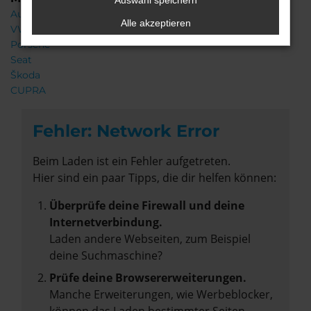
Auswahl speichern
Audi
Alle akzeptieren
VW
Porsche
Seat
Škoda
CUPRA
Fehler: Network Error
Beim Laden ist ein Fehler aufgetreten.
Hier sind ein paar Tipps, die dir helfen können:
Überprüfe deine Firewall und deine
Internetverbindung.
Laden andere Webseiten, zum Beispiel
deine Suchmaschine?
Prüfe deine Browsererweiterungen.
Manche Erweiterungen, wie Werbeblocker,