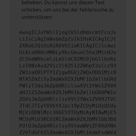
beheben. Du kannst uns diesen Text
schicken, um uns bei der Fehlersuche zu
unterstützen:
ewogICJuYW1lIjogIk5ldHdvcmtFcnJv
ciIsCiAgImNvbmZpZyI6IHsKICAgICJt
ZXRob2QiOiAiR0VUIiwKICAgICJ1cmwi
OiAiaHR0cHM6Ly9hcGkueC5ha3MtcHJv
ZC5hdWRhcmlzLm5ldC92MS9jbGllbnRz
LzI0NzAvd2Vic2l0ZS12ZWhpY2xlcz93
ZWJzaXRlPTY1ZjgwOGVjZWQxODQ1Mjc0
NTA5ZmZiYyZmaWx0ZXJbMF1bZmllbGRd
PWlzT3duJmZpbHRlclswXVt2YWx1ZV09
dHJ1ZSZmaWx0ZXJbMV1bZmllbGRdPW1v
ZGVsJmZpbHRlclsxXVt2YWx1ZV09JTVC
JTdCJTIyYXVkYXJpc19pZCUyMiUzQSUy
MjViODNlMzc3OGE5YTUyMzAyNTAwMjE5
MCUyMiU3RCU1RCZmaWx0ZXJbMV1bb3Bd
PUlOJmZpbHRlclsyXVtmaWVsZF09dXNh
Z2VTdGF0ZSZmaWx0ZXJbMl1bdmFsdWVd