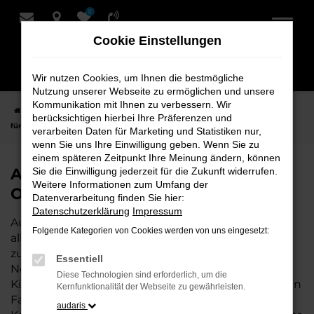
0
Zum
Hauptinhalt
Cookie Einstellungen
springen
Wir nutzen Cookies, um Ihnen die bestmögliche
Nutzung unserer Webseite zu ermöglichen und unsere
Kommunikation mit Ihnen zu verbessern. Wir
Startseite
Oldenburg
Audi
Audi Q8
Audi Q8 Tageszulassung
berücksichtigen hierbei Ihre Präferenzen und
für Oldenburg bei Schmidt + Koch
verarbeiten Daten für Marketing und Statistiken nur,
wenn Sie uns Ihre Einwilligung geben. Wenn Sie zu
einem späteren Zeitpunkt Ihre Meinung ändern, können
Audi Q8 Tageszulassung für
Sie die Einwilligung jederzeit für die Zukunft widerrufen.
Weitere Informationen zum Umfang der
Oldenburg bei Schmidt + Koch
Datenverarbeitung finden Sie hier:
Datenschutzerklärung
Impressum
Audi Q8 Tageszulassung ist die perfekte Wahl für
Folgende Kategorien von Cookies werden von uns eingesetzt:
alle, die für Oldenburg ein hochwertiges Fahrzeug
zu einem besonders attraktiven Preis suchen. Als
Essentiell
Neuwagen mit nur wenigen gefahrenen
Diese Technologien sind erforderlich, um die
Kilometern bietet er Ihnen alle Vorteile eines neuen
Kernfunktionalität der Webseite zu gewährleisten.
Fahrzeugs, jedoch zu deutlich besseren
audaris