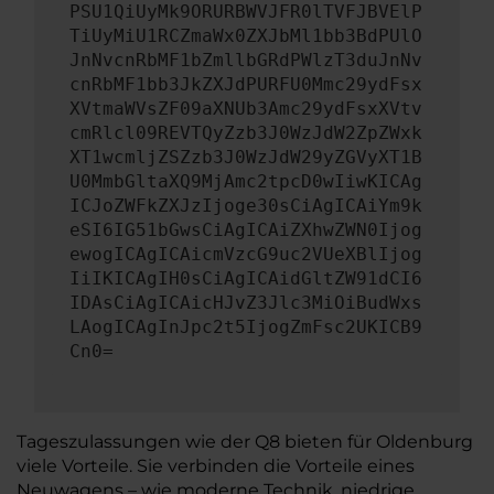
PSU1QiUyMk9ORURBWVJFR0lTVFJBVElP
TiUyMiU1RCZmaWx0ZXJbMl1bb3BdPUlO
JnNvcnRbMF1bZmllbGRdPWlzT3duJnNv
cnRbMF1bb3JkZXJdPURFU0Mmc29ydFsx
XVtmaWVsZF09aXNUb3Amc29ydFsxXVtv
cmRlcl09REVTQyZzb3J0WzJdW2ZpZWxk
XT1wcmljZSZzb3J0WzJdW29yZGVyXT1B
U0MmbGltaXQ9MjAmc2tpcD0wIiwKICAg
ICJoZWFkZXJzIjoge30sCiAgICAiYm9k
eSI6IG51bGwsCiAgICAiZXhwZWN0Ijog
ewogICAgICAicmVzcG9uc2VUeXBlIjog
IiIKICAgIH0sCiAgICAidGltZW91dCI6
IDAsCiAgICAicHJvZ3Jlc3MiOiBudWxs
LAogICAgInJpc2t5IjogZmFsc2UKICB9
Cn0=
Tageszulassungen wie der Q8 bieten für Oldenburg
viele Vorteile. Sie verbinden die Vorteile eines
Neuwagens – wie moderne Technik, niedrige