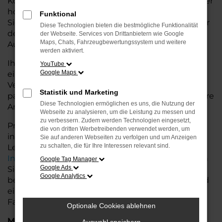
Konditionen. Mit seiner modernen Ausstattung, der
hohen Effizienz und den fortschrittlichen
Funktional
Sicherheitsfeatures ist der Q8 die ideale Lösung für
Diese Technologien bieten die bestmögliche Funktionalität
den Stadtverkehr für Oldenburg und längere
der Webseite. Services von Drittanbietern wie Google
Maps, Chats, Fahrzeugbewertungssystem und weitere
Ausflüge ins Umland.
werden aktiviert.
Ihr Audi Autohaus in Oldenburg steht Ihnen mit
YouTube
Google Maps
einer breiten Auswahl an Tageszulassungen zur
Verfügung. Unser Team hilft Ihnen, den Q8 in der
Statistik und Marketing
passenden Ausstattungsvariante zu finden, der Ihre
Diese Technologien ermöglichen es uns, die Nutzung der
Anforderungen und Wünsche erfüllt.
Webseite zu analysieren, um die Leistung zu messen und
zu verbessern. Zudem werden Technologien eingesetzt,
Profitieren Sie von zusätzlichen Services wie
die von dritten Werbetreibenden verwendet werden, um
individuellen Finanzierungs- und
Sie auf anderen Webseiten zu verfolgen und um Anzeigen
zu schalten, die für Ihre Interessen relevant sind.
Leasingangeboten, sowie der bequemen
Inzahlungnahme
Ihres alten Fahrzeugs. Besuchen
Google Tag Manager
Google Ads
Sie uns und lassen Sie sich von unseren Experten
Google Analytics
beraten. Wir bieten Ihnen eine große Auswahl und
eine persönliche Beratung, damit Sie das perfekte
Fahrzeug für Ihre Bedürfnisse finden.
Optionale Cookies ablehnen
Marken