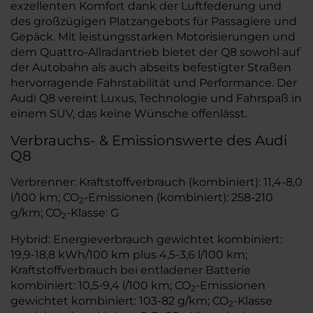
exzellenten Komfort dank der Luftfederung und
des großzügigen Platzangebots für Passagiere und
Gepäck. Mit leistungsstarken Motorisierungen und
dem Quattro-Allradantrieb bietet der Q8 sowohl auf
der Autobahn als auch abseits befestigter Straßen
hervorragende Fahrstabilität und Performance. Der
Audi Q8 vereint Luxus, Technologie und Fahrspaß in
einem SUV, das keine Wünsche offenlässt.
Verbrauchs- & Emissionswerte des Audi
Q8
Verbrenner: Kraftstoffverbrauch (kombiniert): 11,4-8,0
l/100 km; CO
-Emissionen (kombiniert): 258-210
2
g/km; CO
-Klasse: G
2
Hybrid: Energieverbrauch gewichtet kombiniert:
19,9-18,8 kWh/100 km plus 4,5-3,6 l/100 km;
Kraftstoffverbrauch bei entladener Batterie
kombiniert: 10,5-9,4 l/100 km; CO
-Emissionen
2
gewichtet kombiniert: 103-82 g/km; CO
-Klasse
2