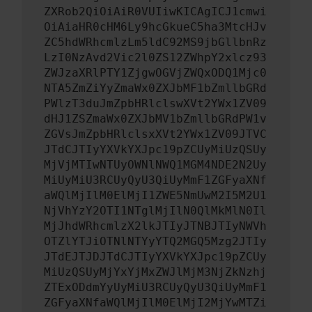
ZXRob2QiOiAiR0VUIiwKICAgICJ1cmwi
OiAiaHR0cHM6Ly9hcGkueC5ha3MtcHJv
ZC5hdWRhcmlzLm5ldC92MS9jbGllbnRz
LzI0NzAvd2Vic2l0ZS12ZWhpY2xlcz93
ZWJzaXRlPTY1ZjgwOGVjZWQxODQ1Mjc0
NTA5ZmZiYyZmaWx0ZXJbMF1bZmllbGRd
PWlzT3duJmZpbHRlclswXVt2YWx1ZV09
dHJ1ZSZmaWx0ZXJbMV1bZmllbGRdPW1v
ZGVsJmZpbHRlclsxXVt2YWx1ZV09JTVC
JTdCJTIyYXVkYXJpc19pZCUyMiUzQSUy
MjVjMTIwNTUyOWNlNWQ1MGM4NDE2N2Uy
MiUyMiU3RCUyQyU3QiUyMmF1ZGFyaXNf
aWQlMjIlM0ElMjI1ZWE5NmUwM2I5M2U1
NjVhYzY2OTI1NTglMjIlN0QlMkMlN0Il
MjJhdWRhcmlzX2lkJTIyJTNBJTIyNWVh
OTZlYTJiOTNlNTYyYTQ2MGQ5Mzg2JTIy
JTdEJTJDJTdCJTIyYXVkYXJpc19pZCUy
MiUzQSUyMjYxYjMxZWJlMjM3NjZkNzhj
ZTExODdmYyUyMiU3RCUyQyU3QiUyMmF1
ZGFyaXNfaWQlMjIlM0ElMjI2MjYwMTZi