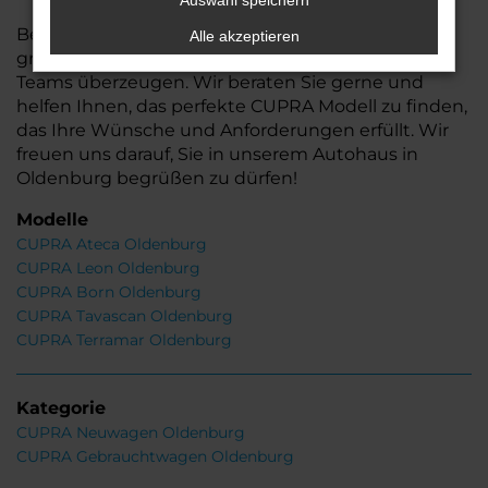
Auswahl speichern
Besuchen Sie uns und lassen Sie sich von unserer
Alle akzeptieren
großen Auswahl und der Kompetenz unseres
Teams überzeugen. Wir beraten Sie gerne und
helfen Ihnen, das perfekte CUPRA Modell zu finden,
das Ihre Wünsche und Anforderungen erfüllt. Wir
freuen uns darauf, Sie in unserem Autohaus in
Oldenburg begrüßen zu dürfen!
Modelle
CUPRA Ateca Oldenburg
CUPRA Leon Oldenburg
CUPRA Born Oldenburg
CUPRA Tavascan Oldenburg
CUPRA Terramar Oldenburg
Kategorie
CUPRA Neuwagen Oldenburg
CUPRA Gebrauchtwagen Oldenburg