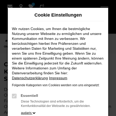
0
Zum
Hauptinhalt
Cookie Einstellungen
springen
Wir nutzen Cookies, um Ihnen die bestmögliche
Nutzung unserer Webseite zu ermöglichen und unsere
Kommunikation mit Ihnen zu verbessern. Wir
Startseite
Oldenburg
CUPRA Fahrzeuge bei Schmidt + Koch für
berücksichtigen hierbei Ihre Präferenzen und
Oldenburg – Qualität, Service und Fahrspaß
verarbeiten Daten für Marketing und Statistiken nur,
wenn Sie uns Ihre Einwilligung geben. Wenn Sie zu
einem späteren Zeitpunkt Ihre Meinung ändern, können
CUPRA Fahrzeuge bei Schmidt +
Sie die Einwilligung jederzeit für die Zukunft widerrufen.
Weitere Informationen zum Umfang der
Koch für Oldenburg – Qualität,
Datenverarbeitung finden Sie hier:
Service und Fahrspaß
Datenschutzerklärung
Impressum
Folgende Kategorien von Cookies werden von uns eingesetzt:
Der CUPRA ist die perfekte Wahl für alle in
Oldenburg, die ein zuverlässiges und modernes
Essentiell
Fahrzeug suchen. Als Ihr CUPRA Autohaus in
Diese Technologien sind erforderlich, um die
Oldenburg stehen wir mit unserem umfangreichen
Kernfunktionalität der Webseite zu gewährleisten.
Angebot und erstklassigem Service zur Seite. Wir
audaris