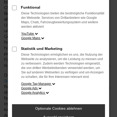
bieten Ihnen nicht nur eine breite Auswahl an
CUPRA Modellen, sondern auch individuelle
Funktional
Beratung, die genau auf Ihre Bedürfnisse
Diese Technologien bieten die bestmögliche Funktionalität
der Webseite. Services von Drittanbietern wie Google
abgestimmt ist.
Maps, Chats, Fahrzeugbewertungssystem und weitere
Unsere große Auswahl an CUPRA Fahrzeugen
werden aktiviert.
umfasst sowohl Neuwagen als auch
YouTube
Gebrauchtwagen und Jahreswagen – allesamt in
Google Maps
hervorragendem Zustand und bereit, Ihnen
höchsten Fahrkomfort zu bieten. Egal, ob Sie ein
Statistik und Marketing
praktisches Stadtauto, ein geräumiges
Diese Technologien ermöglichen es uns, die Nutzung der
Familienfahrzeug oder ein sportliches Modell
Webseite zu analysieren, um die Leistung zu messen und
zu verbessern. Zudem werden Technologien eingesetzt,
suchen, bei uns finden Sie das passende Fahrzeug.
die von dritten Werbetreibenden verwendet werden, um
Sie auf anderen Webseiten zu verfolgen und um Anzeigen
Darüber hinaus bieten wir Ihnen zusätzliche
zu schalten, die für Ihre Interessen relevant sind.
Services
rund um CUPRA für Oldenburg, darunter
Google Tag Manager
flexible Leasing- und Finanzierungsmöglichkeiten,
Google Ads
die es Ihnen ermöglichen, Ihr Traumfahrzeug zu
Google Analytics
fairen Konditionen zu erwerben. Auch die
Inzahlungnahme Ihres alten Fahrzeugs ist für uns
Optionale Cookies ablehnen
kein Problem – wir machen Ihnen ein faires
Angebot.