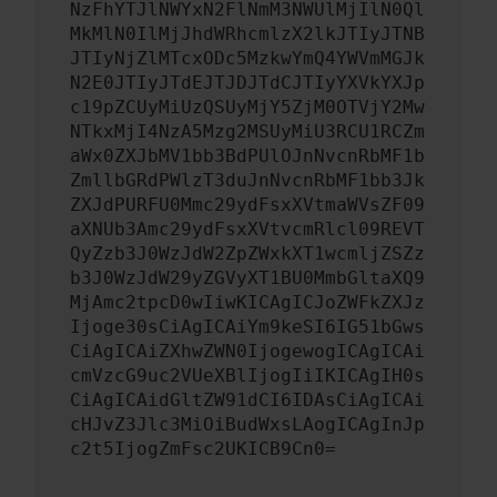
NzFhYTJlNWYxN2FlNmM3NWUlMjIlN0Ql
MkMlN0IlMjJhdWRhcmlzX2lkJTIyJTNB
JTIyNjZlMTcxODc5MzkwYmQ4YWVmMGJk
N2E0JTIyJTdEJTJDJTdCJTIyYXVkYXJp
c19pZCUyMiUzQSUyMjY5ZjM0OTVjY2Mw
NTkxMjI4NzA5Mzg2MSUyMiU3RCU1RCZm
aWx0ZXJbMV1bb3BdPUlOJnNvcnRbMF1b
ZmllbGRdPWlzT3duJnNvcnRbMF1bb3Jk
ZXJdPURFU0Mmc29ydFsxXVtmaWVsZF09
aXNUb3Amc29ydFsxXVtvcmRlcl09REVT
QyZzb3J0WzJdW2ZpZWxkXT1wcmljZSZz
b3J0WzJdW29yZGVyXT1BU0MmbGltaXQ9
MjAmc2tpcD0wIiwKICAgICJoZWFkZXJz
Ijoge30sCiAgICAiYm9keSI6IG51bGws
CiAgICAiZXhwZWN0IjogewogICAgICAi
cmVzcG9uc2VUeXBlIjogIiIKICAgIH0s
CiAgICAidGltZW91dCI6IDAsCiAgICAi
cHJvZ3Jlc3MiOiBudWxsLAogICAgInJp
c2t5IjogZmFsc2UKICB9Cn0=