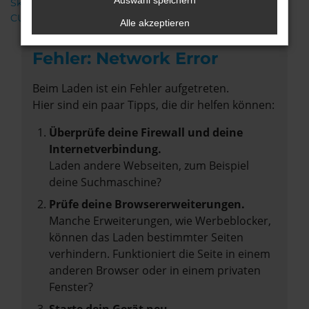
Auswahl speichern
Škoda
CUPRA
Alle akzeptieren
Fehler: Network Error
Beim Laden ist ein Fehler aufgetreten.
Hier sind ein paar Tipps, die dir helfen können:
Überprüfe deine Firewall und deine
Internetverbindung.
Laden andere Webseiten, zum Beispiel
deine Suchmaschine?
Prüfe deine Browsererweiterungen.
Manche Erweiterungen, wie Werbeblocker,
können das Laden bestimmter Seiten
verhindern. Funktioniert die Seite in einem
anderen Browser oder in einem privaten
Fenster?