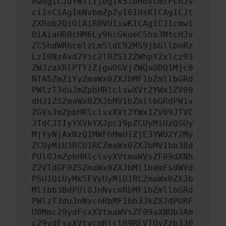
ewogICJuYW1lIjogIk5ldHdvcmtFcnJv
ciIsCiAgImNvbmZpZyI6IHsKICAgICJt
ZXRob2QiOiAiR0VUIiwKICAgICJ1cmwi
OiAiaHR0cHM6Ly9hcGkueC5ha3MtcHJv
ZC5hdWRhcmlzLm5ldC92MS9jbGllbnRz
LzI0NzAvd2Vic2l0ZS12ZWhpY2xlcz93
ZWJzaXRlPTY1ZjgwOGVjZWQxODQ1Mjc0
NTA5ZmZiYyZmaWx0ZXJbMF1bZmllbGRd
PWlzT3duJmZpbHRlclswXVt2YWx1ZV09
dHJ1ZSZmaWx0ZXJbMV1bZmllbGRdPW1v
ZGVsJmZpbHRlclsxXVt2YWx1ZV09JTVC
JTdCJTIyYXVkYXJpc19pZCUyMiUzQSUy
MjYyNjAxNzQ1MWFhMmU1ZjE3YWU2Y2My
ZCUyMiU3RCU1RCZmaWx0ZXJbMV1bb3Bd
PUlOJmZpbHRlclsyXVtmaWVsZF09dXNh
Z2VTdGF0ZSZmaWx0ZXJbMl1bdmFsdWVd
PSU1QiUyMk5FVyUyMiU1RCZmaWx0ZXJb
Ml1bb3BdPUlOJnNvcnRbMF1bZmllbGRd
PWlzT3duJnNvcnRbMF1bb3JkZXJdPURF
U0Mmc29ydFsxXVtmaWVsZF09aXNUb3Am
c29ydFsxXVtvcmRlcl09REVTQyZzb3J0