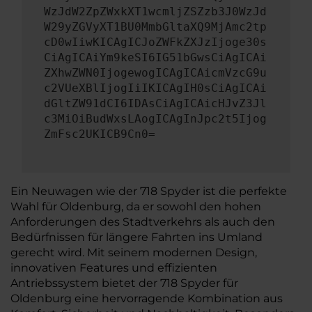
WzJdW2ZpZWxkXT1wcmljZSZzb3J0WzJd
W29yZGVyXT1BU0MmbGltaXQ9MjAmc2tp
cD0wIiwKICAgICJoZWFkZXJzIjoge30s
CiAgICAiYm9keSI6IG51bGwsCiAgICAi
ZXhwZWN0IjogewogICAgICAicmVzcG9u
c2VUeXBlIjogIiIKICAgIH0sCiAgICAi
dGltZW91dCI6IDAsCiAgICAicHJvZ3Jl
c3MiOiBudWxsLAogICAgInJpc2t5Ijog
ZmFsc2UKICB9Cn0=
Ein Neuwagen wie der 718 Spyder ist die perfekte
Wahl für Oldenburg, da er sowohl den hohen
Anforderungen des Stadtverkehrs als auch den
Bedürfnissen für längere Fahrten ins Umland
gerecht wird. Mit seinem modernen Design,
innovativen Features und effizienten
Antriebssystem bietet der 718 Spyder für
Oldenburg eine hervorragende Kombination aus