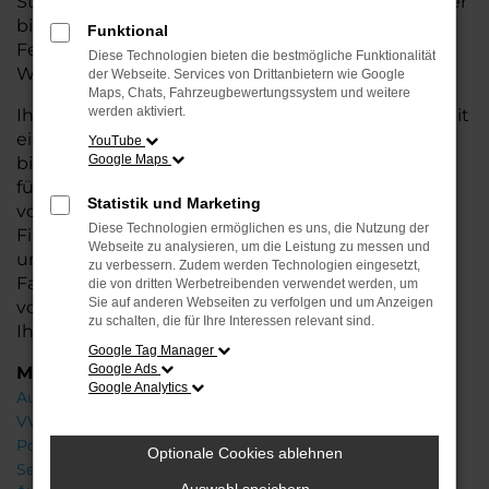
Stadtverkehr oder längere Fahrten – der 718 Spyder
bietet Ihnen höchsten Fahrkomfort, innovative
Funktional
Features und eine herausragende
Diese Technologien bieten die bestmögliche Funktionalität
Wirtschaftlichkeit.
der Webseite. Services von Drittanbietern wie Google
Maps, Chats, Fahrzeugbewertungssystem und weitere
werden aktiviert.
Ihr Porsche Autohaus in Oldenburg steht Ihnen mit
einer breiten Auswahl an Neuwagen zur Seite und
YouTube
Google Maps
bietet Ihnen umfassende Beratung, damit Sie das
für Sie passende Fahrzeug finden. Profitieren Sie
Statistik und Marketing
von zusätzlichen Services wie attraktiven
Diese Technologien ermöglichen es uns, die Nutzung der
Finanzierungsmöglichkeiten, Leasingangeboten
Webseite zu analysieren, um die Leistung zu messen und
und der Inzahlungnahme Ihres aktuellen
zu verbessern. Zudem werden Technologien eingesetzt,
Fahrzeugs. Besuchen Sie uns und lassen Sie sich
die von dritten Werbetreibenden verwendet werden, um
Sie auf anderen Webseiten zu verfolgen und um Anzeigen
von unseren Experten beraten – wir freuen uns,
zu schalten, die für Ihre Interessen relevant sind.
Ihnen den perfekten Neuwagen zu präsentieren!
Google Tag Manager
Google Ads
Marken
Google Analytics
Audi
VW
Porsche
Optionale Cookies ablehnen
Seat