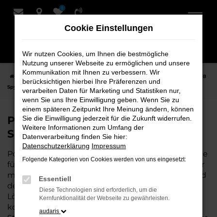
0
Zum
Hauptinhalt
Cookie Einstellungen
springen
Wir nutzen Cookies, um Ihnen die bestmögliche
Nutzung unserer Webseite zu ermöglichen und unsere
Kommunikation mit Ihnen zu verbessern. Wir
Startseite
Oldenburg
Porsche
Porsche 718 Spyder
Porsche 718
berücksichtigen hierbei Ihre Präferenzen und
Spyder Neuwagen bei Schmidt + Koch für Oldenburg
verarbeiten Daten für Marketing und Statistiken nur,
wenn Sie uns Ihre Einwilligung geben. Wenn Sie zu
einem späteren Zeitpunkt Ihre Meinung ändern, können
Porsche 718 Spyder Neuwagen bei
Sie die Einwilligung jederzeit für die Zukunft widerrufen.
Weitere Informationen zum Umfang der
Schmidt + Koch für Oldenburg
Datenverarbeitung finden Sie hier:
Datenschutzerklärung
Impressum
Porsche 718 Spyder ist die perfekte Wahl für alle, die
Folgende Kategorien von Cookies werden von uns eingesetzt:
für Oldenburg einen Neuwagen suchen. Mit seiner
modernen Technik, seinem effizienten Antrieb und
Essentiell
dem stilvollen Design ist der 718 Spyder die ideale
Diese Technologien sind erforderlich, um die
Lösung für jeden, der ein zuverlässiges und
Kernfunktionalität der Webseite zu gewährleisten.
komfortables Fahrzeug möchte. Egal, ob für den
audaris