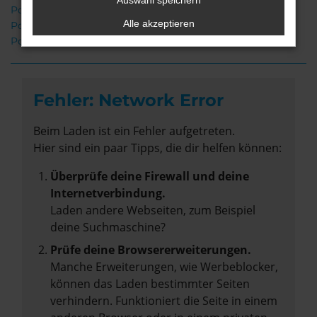
Auswahl speichern
Porsche Macan Oldenburg
Alle akzeptieren
Porsche Macan Gebrauchtwagen Oldenburg
Porsche Macan Neuwagen Oldenburg
Fehler: Network Error
Beim Laden ist ein Fehler aufgetreten.
Hier sind ein paar Tipps, die dir helfen können:
Überprüfe deine Firewall und deine
Internetverbindung.
Laden andere Webseiten, zum Beispiel
deine Suchmaschine?
Prüfe deine Browsererweiterungen.
Manche Erweiterungen, wie Werbeblocker,
können das Laden bestimmter Seiten
verhindern. Funktioniert die Seite in einem