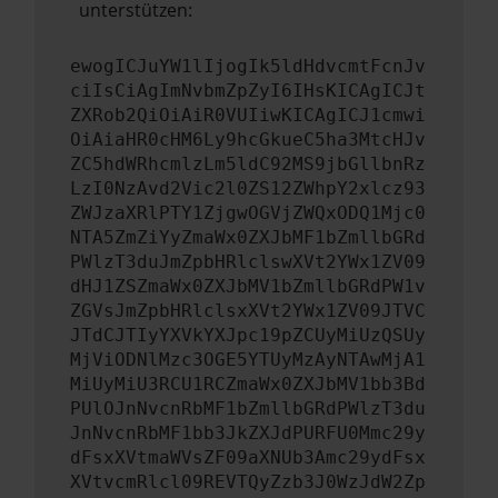
unterstützen:
ewogICJuYW1lIjogIk5ldHdvcmtFcnJv
ciIsCiAgImNvbmZpZyI6IHsKICAgICJt
ZXRob2QiOiAiR0VUIiwKICAgICJ1cmwi
OiAiaHR0cHM6Ly9hcGkueC5ha3MtcHJv
ZC5hdWRhcmlzLm5ldC92MS9jbGllbnRz
LzI0NzAvd2Vic2l0ZS12ZWhpY2xlcz93
ZWJzaXRlPTY1ZjgwOGVjZWQxODQ1Mjc0
NTA5ZmZiYyZmaWx0ZXJbMF1bZmllbGRd
PWlzT3duJmZpbHRlclswXVt2YWx1ZV09
dHJ1ZSZmaWx0ZXJbMV1bZmllbGRdPW1v
ZGVsJmZpbHRlclsxXVt2YWx1ZV09JTVC
JTdCJTIyYXVkYXJpc19pZCUyMiUzQSUy
MjViODNlMzc3OGE5YTUyMzAyNTAwMjA1
MiUyMiU3RCU1RCZmaWx0ZXJbMV1bb3Bd
PUlOJnNvcnRbMF1bZmllbGRdPWlzT3du
JnNvcnRbMF1bb3JkZXJdPURFU0Mmc29y
dFsxXVtmaWVsZF09aXNUb3Amc29ydFsx
XVtvcmRlcl09REVTQyZzb3J0WzJdW2Zp