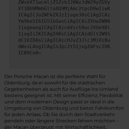
ZWxkXT1wcmljZSZzb3J0WzJdW29yZGVy
XT1BU0MmbGltaXQ9MjAmc2tpcD0wIiwK
ICAgICJoZWFkZXJzIjoge30sCiAgICAi
Ym9keSI6IG51bGwsCiAgICAiZXhwZWN0
IjogewogICAgICAicmVzcG9uc2VUeXBl
IjogIiIKICAgIH0sCiAgICAidGltZW91
dCI6IDAsCiAgICAicHJvZ3Jlc3MiOiBu
dWxsLAogICAgInJpc2t5IjogZmFsc2UK
ICB9Cn0=
Der Porsche Macan ist die perfekte Wahl für
Oldenburg, da er sowohl für die städtischen
Gegebenheiten als auch für Ausflüge ins Umland
bestens geeignet ist. Mit seiner Effizienz, Flexibilität
und dem modernen Design passt er ideal in die
Umgebung von Oldenburg und bietet Fahrkomfort
für jeden Anlass. Ob Sie durch den Stadtverkehr
pendeln oder längere Strecken fahren möchten –
der Macan überzeugt mit Wirtschaftlichkeit,