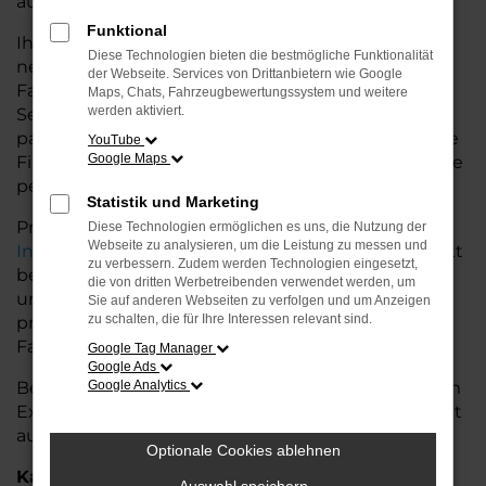
auf dem Land glänzt.
Funktional
Ihr Porsche Autohaus in Oldenburg bietet Ihnen
Diese Technologien bieten die bestmögliche Funktionalität
neben einer breiten Auswahl an Porsche
der Webseite. Services von Drittanbietern wie Google
Fahrzeugen auch umfassende Beratung und
Maps, Chats, Fahrzeugbewertungssystem und weitere
werden aktiviert.
Service. Wir unterstützen Sie bei der Auswahl des
passenden Modells und bieten maßgeschneiderte
YouTube
Google Maps
Finanzierungslösungen sowie Leasingoptionen, die
perfekt zu Ihrem Budget und Bedarf passen.
Statistik und Marketing
Profitieren Sie von zusätzlichen Services wie
Diese Technologien ermöglichen es uns, die Nutzung der
Webseite zu analysieren, um die Leistung zu messen und
Inzahlungnahme
,
Wartung und Reparaturen
direkt
zu verbessern. Zudem werden Technologien eingesetzt,
bei Ihrem Porsche Autohaus in Oldenburg. Mit
die von dritten Werbetreibenden verwendet werden, um
unserer großen Auswahl an Fahrzeugen und der
Sie auf anderen Webseiten zu verfolgen und um Anzeigen
zu schalten, die für Ihre Interessen relevant sind.
professionellen Beratung finden Sie bei uns das
Fahrzeug, das Ihre Ansprüche erfüllt.
Google Tag Manager
Google Ads
Besuchen Sie uns und lassen Sie sich von unserem
Google Analytics
Expertenteam beraten – der Porsche Macan wartet
auf Sie!
Optionale Cookies ablehnen
Kategorie