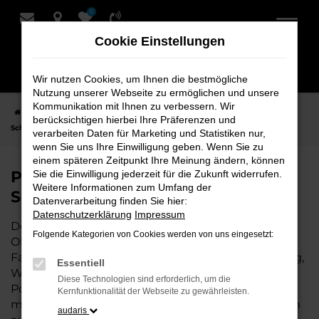
0
Zum
Hauptinhalt
Cookie Einstellungen
springen
Wir nutzen Cookies, um Ihnen die bestmögliche
Nutzung unserer Webseite zu ermöglichen und unsere
Kommunikation mit Ihnen zu verbessern. Wir
Startseite
Oldenburg
Porsche
Porsche Macan Fahrzeuge bei
berücksichtigen hierbei Ihre Präferenzen und
Schmidt + Koch für Oldenburg
verarbeiten Daten für Marketing und Statistiken nur,
wenn Sie uns Ihre Einwilligung geben. Wenn Sie zu
einem späteren Zeitpunkt Ihre Meinung ändern, können
Porsche Macan Fahrzeuge bei
Sie die Einwilligung jederzeit für die Zukunft widerrufen.
Weitere Informationen zum Umfang der
Schmidt + Koch für Oldenburg
Datenverarbeitung finden Sie hier:
Datenschutzerklärung
Impressum
Der Porsche Macan ist die perfekte Wahl für alle in
Folgende Kategorien von Cookies werden von uns eingesetzt:
Oldenburg, die ein zuverlässiges und modernes
Fahrzeug suchen. Ob für den täglichen Arbeitsweg,
Essentiell
Wochenendausflüge oder lange Reisen, der
Diese Technologien sind erforderlich, um die
Porsche Macan bietet Komfort, Effizienz und
Kernfunktionalität der Webseite zu gewährleisten.
modernes Design, das sowohl in der Stadt als auch
audaris