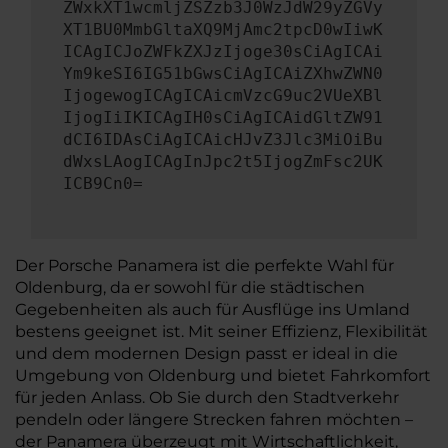
ZWxkXT1wcmljZSZzb3J0WzJdW29yZGVy
XT1BU0MmbGltaXQ9MjAmc2tpcD0wIiwK
ICAgICJoZWFkZXJzIjoge30sCiAgICAi
Ym9keSI6IG51bGwsCiAgICAiZXhwZWN0
IjogewogICAgICAicmVzcG9uc2VUeXBl
IjogIiIKICAgIH0sCiAgICAidGltZW91
dCI6IDAsCiAgICAicHJvZ3Jlc3MiOiBu
dWxsLAogICAgInJpc2t5IjogZmFsc2UK
ICB9Cn0=
Der Porsche Panamera ist die perfekte Wahl für
Oldenburg, da er sowohl für die städtischen
Gegebenheiten als auch für Ausflüge ins Umland
bestens geeignet ist. Mit seiner Effizienz, Flexibilität
und dem modernen Design passt er ideal in die
Umgebung von Oldenburg und bietet Fahrkomfort
für jeden Anlass. Ob Sie durch den Stadtverkehr
pendeln oder längere Strecken fahren möchten –
der Panamera überzeugt mit Wirtschaftlichkeit,