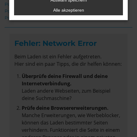
Auswahl speichern
Porsche Panamera Oldenburg
Alle akzeptieren
Porsche Panamera Neuwagen Oldenburg
Porsche Panamera Gebrauchtwagen Oldenburg
Fehler: Network Error
Beim Laden ist ein Fehler aufgetreten.
Hier sind ein paar Tipps, die dir helfen können:
Überprüfe deine Firewall und deine
Internetverbindung.
Laden andere Webseiten, zum Beispiel
deine Suchmaschine?
Prüfe deine Browsererweiterungen.
Manche Erweiterungen, wie Werbeblocker,
können das Laden bestimmter Seiten
verhindern. Funktioniert die Seite in einem