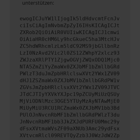
unterstützen:
ewogICJuYW1lIjogIk5ldHdvcmtFcnJv
ciIsCiAgImNvbmZpZyI6IHsKICAgICJt
ZXRob2QiOiAiR0VUIiwKICAgICJ1cmwi
OiAiaHR0cHM6Ly9hcGkueC5ha3MtcHJv
ZC5hdWRhcmlzLm5ldC92MS9jbGllbnRz
LzI0NzAvd2Vic2l0ZS12ZWhpY2xlcz93
ZWJzaXRlPTY1ZjgwOGVjZWQxODQ1Mjc0
NTA5ZmZiYyZmaWx0ZXJbMF1bZmllbGRd
PWlzT3duJmZpbHRlclswXVt2YWx1ZV09
dHJ1ZSZmaWx0ZXJbMV1bZmllbGRdPW1v
ZGVsJmZpbHRlclsxXVt2YWx1ZV09JTVC
JTdCJTIyYXVkYXJpc19pZCUyMiUzQSUy
MjViODNlMzc3OGE5YTUyMzAyNTAwMjE0
MiUyMiU3RCU1RCZmaWx0ZXJbMV1bb3Bd
PUlOJnNvcnRbMF1bZmllbGRdPWlzT3du
JnNvcnRbMF1bb3JkZXJdPURFU0Mmc29y
dFsxXVtmaWVsZF09aXNUb3Amc29ydFsx
XVtvcmRlcl09REVTQyZzb3J0WzJdW2Zp