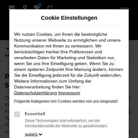
0
Zum
Hauptinhalt
Cookie Einstellungen
springen
Wir nutzen Cookies, um Ihnen die bestmögliche
Nutzung unserer Webseite zu ermöglichen und unsere
Kommunikation mit Ihnen zu verbessern. Wir
Startseite
Oldenburg
Porsche
Porsche Panamera Fahrzeuge bei
berücksichtigen hierbei Ihre Präferenzen und
Schmidt + Koch für Oldenburg
verarbeiten Daten für Marketing und Statistiken nur,
wenn Sie uns Ihre Einwilligung geben. Wenn Sie zu
einem späteren Zeitpunkt Ihre Meinung ändern, können
Porsche Panamera Fahrzeuge bei
Sie die Einwilligung jederzeit für die Zukunft widerrufen.
Weitere Informationen zum Umfang der
Schmidt + Koch für Oldenburg
Datenverarbeitung finden Sie hier:
Datenschutzerklärung
Impressum
Der Porsche Panamera ist die perfekte Wahl für alle
Folgende Kategorien von Cookies werden von uns eingesetzt:
in Oldenburg, die ein zuverlässiges und modernes
Fahrzeug suchen. Ob für den täglichen Arbeitsweg,
Essentiell
Wochenendausflüge oder lange Reisen, der
Diese Technologien sind erforderlich, um die
Porsche Panamera bietet Komfort, Effizienz und
Kernfunktionalität der Webseite zu gewährleisten.
modernes Design, das sowohl in der Stadt als auch
audaris