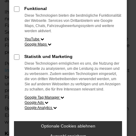
auf dem Land glänzt.
Funktional
Ihr Porsche Autohaus in Oldenburg bietet Ihnen
Diese Technologien bieten die bestmögliche Funktionalität
neben einer breiten Auswahl an Porsche
der Webseite. Services von Drittanbietern wie Google
Fahrzeugen auch umfassende Beratung und
Maps, Chats, Fahrzeugbewertungssystem und weitere
werden aktiviert.
Service. Wir unterstützen Sie bei der Auswahl des
passenden Modells und bieten maßgeschneiderte
YouTube
Google Maps
Finanzierungslösungen sowie Leasingoptionen, die
perfekt zu Ihrem Budget und Bedarf passen.
Statistik und Marketing
Profitieren Sie von zusätzlichen Services wie
Diese Technologien ermöglichen es uns, die Nutzung der
Webseite zu analysieren, um die Leistung zu messen und
Inzahlungnahme
,
Wartung und Reparaturen
direkt
zu verbessern. Zudem werden Technologien eingesetzt,
bei Ihrem Porsche Autohaus in Oldenburg. Mit
die von dritten Werbetreibenden verwendet werden, um
unserer großen Auswahl an Fahrzeugen und der
Sie auf anderen Webseiten zu verfolgen und um Anzeigen
zu schalten, die für Ihre Interessen relevant sind.
professionellen Beratung finden Sie bei uns das
Fahrzeug, das Ihre Ansprüche erfüllt.
Google Tag Manager
Google Ads
Besuchen Sie uns und lassen Sie sich von unserem
Google Analytics
Expertenteam beraten – der Porsche Panamera
wartet auf Sie!
Optionale Cookies ablehnen
Kategorie