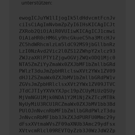
unterstützen:
ewogICJuYW1lIjogIk5ldHdvcmtFcnJv
ciIsCiAgImNvbmZpZyI6IHsKICAgICJt
ZXRob2QiOiAiR0VUIiwKICAgICJ1cmwi
OiAiaHR0cHM6Ly9hcGkueC5ha3MtcHJv
ZC5hdWRhcmlzLm5ldC92MS9jbGllbnRz
LzI0NzAvd2Vic2l0ZS12ZWhpY2xlcz93
ZWJzaXRlPTY1ZjgwOGVjZWQxODQ1Mjc0
NTA5ZmZiYyZmaWx0ZXJbMF1bZmllbGRd
PWlzT3duJmZpbHRlclswXVt2YWx1ZV09
dHJ1ZSZmaWx0ZXJbMV1bZmllbGRdPW1v
ZGVsJmZpbHRlclsxXVt2YWx1ZV09JTVC
JTdCJTIyYXVkYXJpc19pZCUyMiUzQSUy
MjVmNGU1Mjk0NDA1Y2M1NjZkZTczMTBk
NyUyMiU3RCU1RCZmaWx0ZXJbMV1bb3Bd
PUlOJnNvcnRbMF1bZmllbGRdPWlzT3du
JnNvcnRbMF1bb3JkZXJdPURFU0Mmc29y
dFsxXVtmaWVsZF09aXNUb3Amc29ydFsx
XVtvcmRlcl09REVTQyZzb3J0WzJdW2Zp