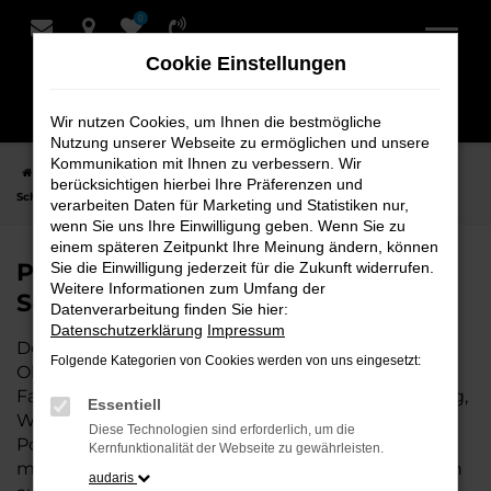
0
Zum
Hauptinhalt
Cookie Einstellungen
springen
Wir nutzen Cookies, um Ihnen die bestmögliche
Nutzung unserer Webseite zu ermöglichen und unsere
Kommunikation mit Ihnen zu verbessern. Wir
Startseite
Oldenburg
Porsche
Porsche Taycan Fahrzeuge bei
berücksichtigen hierbei Ihre Präferenzen und
Schmidt + Koch für Oldenburg
verarbeiten Daten für Marketing und Statistiken nur,
wenn Sie uns Ihre Einwilligung geben. Wenn Sie zu
einem späteren Zeitpunkt Ihre Meinung ändern, können
Porsche Taycan Fahrzeuge bei
Sie die Einwilligung jederzeit für die Zukunft widerrufen.
Weitere Informationen zum Umfang der
Schmidt + Koch für Oldenburg
Datenverarbeitung finden Sie hier:
Datenschutzerklärung
Impressum
Der Porsche Taycan ist die perfekte Wahl für alle in
Folgende Kategorien von Cookies werden von uns eingesetzt:
Oldenburg, die ein zuverlässiges und modernes
Fahrzeug suchen. Ob für den täglichen Arbeitsweg,
Essentiell
Wochenendausflüge oder lange Reisen, der
Diese Technologien sind erforderlich, um die
Porsche Taycan bietet Komfort, Effizienz und
Kernfunktionalität der Webseite zu gewährleisten.
modernes Design, das sowohl in der Stadt als auch
audaris