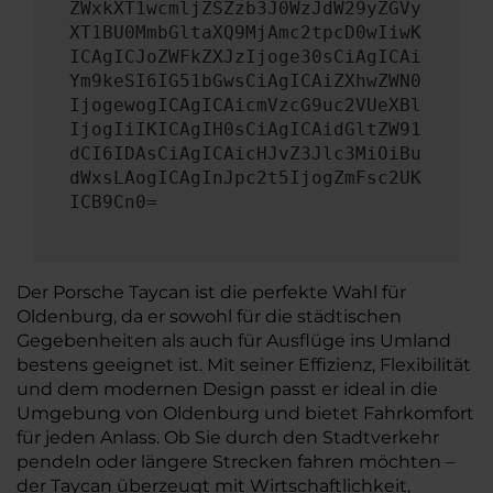
ZWxkXT1wcmljZSZzb3J0WzJdW29yZGVy
XT1BU0MmbGltaXQ9MjAmc2tpcD0wIiwK
ICAgICJoZWFkZXJzIjoge30sCiAgICAi
Ym9keSI6IG51bGwsCiAgICAiZXhwZWN0
IjogewogICAgICAicmVzcG9uc2VUeXBl
IjogIiIKICAgIH0sCiAgICAidGltZW91
dCI6IDAsCiAgICAicHJvZ3Jlc3MiOiBu
dWxsLAogICAgInJpc2t5IjogZmFsc2UK
ICB9Cn0=
Der Porsche Taycan ist die perfekte Wahl für
Oldenburg, da er sowohl für die städtischen
Gegebenheiten als auch für Ausflüge ins Umland
bestens geeignet ist. Mit seiner Effizienz, Flexibilität
und dem modernen Design passt er ideal in die
Umgebung von Oldenburg und bietet Fahrkomfort
für jeden Anlass. Ob Sie durch den Stadtverkehr
pendeln oder längere Strecken fahren möchten –
der Taycan überzeugt mit Wirtschaftlichkeit,