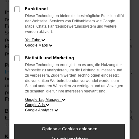
auf dem Land glänzt.
Funktional
Ihr Porsche Autohaus in Oldenburg bietet Ihnen
Diese Technologien bieten die bestmögliche Funktionalität
neben einer breiten Auswahl an Porsche
der Webseite. Services von Drittanbietern wie Google
Fahrzeugen auch umfassende Beratung und
Maps, Chats, Fahrzeugbewertungssystem und weitere
werden aktiviert.
Service. Wir unterstützen Sie bei der Auswahl des
passenden Modells und bieten maßgeschneiderte
YouTube
Google Maps
Finanzierungslösungen sowie Leasingoptionen, die
perfekt zu Ihrem Budget und Bedarf passen.
Statistik und Marketing
Profitieren Sie von zusätzlichen Services wie
Diese Technologien ermöglichen es uns, die Nutzung der
Webseite zu analysieren, um die Leistung zu messen und
Inzahlungnahme
,
Wartung und Reparaturen
direkt
zu verbessern. Zudem werden Technologien eingesetzt,
bei Ihrem Porsche Autohaus in Oldenburg. Mit
die von dritten Werbetreibenden verwendet werden, um
unserer großen Auswahl an Fahrzeugen und der
Sie auf anderen Webseiten zu verfolgen und um Anzeigen
zu schalten, die für Ihre Interessen relevant sind.
professionellen Beratung finden Sie bei uns das
Fahrzeug, das Ihre Ansprüche erfüllt.
Google Tag Manager
Google Ads
Besuchen Sie uns und lassen Sie sich von unserem
Google Analytics
Expertenteam beraten – der Porsche Taycan wartet
auf Sie!
Optionale Cookies ablehnen
Kategorie