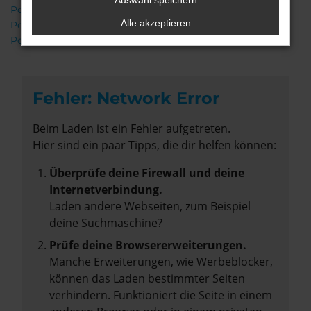
Auswahl speichern
Porsche Taycan Oldenburg
Alle akzeptieren
Porsche Taycan Gebrauchtwagen Oldenburg
Porsche Taycan Neuwagen Oldenburg
Fehler: Network Error
Beim Laden ist ein Fehler aufgetreten.
Hier sind ein paar Tipps, die dir helfen können:
Überprüfe deine Firewall und deine
Internetverbindung.
Laden andere Webseiten, zum Beispiel
deine Suchmaschine?
Prüfe deine Browsererweiterungen.
Manche Erweiterungen, wie Werbeblocker,
können das Laden bestimmter Seiten
verhindern. Funktioniert die Seite in einem