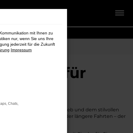
 Kommunikation mit Ihnen zu
stiken nur, wenn Sie uns Ihre
ung jederzeit für die Zukunft
ärung
Impressum
 + Koch für
Maps, Chats,
nik, seinem effizienten Antrieb und dem stilvollen
l, ob für den Stadtverkehr oder längere Fahrten – der