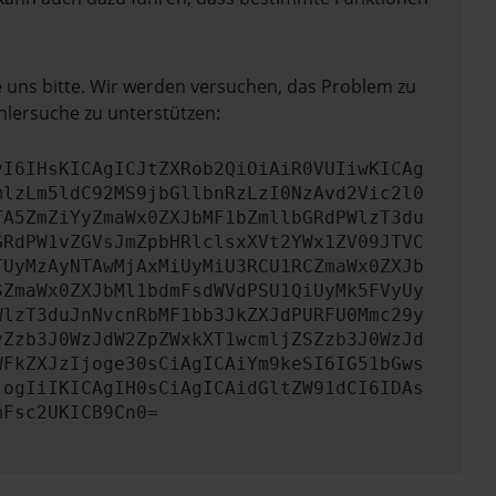
e uns bitte. Wir werden versuchen, das Problem zu
hlersuche zu unterstützen:
yI6IHsKICAgICJtZXRob2QiOiAiR0VUIiwKICAg
mlzLm5ldC92MS9jbGllbnRzLzI0NzAvd2Vic2l0
TA5ZmZiYyZmaWx0ZXJbMF1bZmllbGRdPWlzT3du
GRdPW1vZGVsJmZpbHRlclsxXVt2YWx1ZV09JTVC
TUyMzAyNTAwMjAxMiUyMiU3RCU1RCZmaWx0ZXJb
SZmaWx0ZXJbMl1bdmFsdWVdPSU1QiUyMk5FVyUy
WlzT3duJnNvcnRbMF1bb3JkZXJdPURFU0Mmc29y
yZzb3J0WzJdW2ZpZWxkXT1wcmljZSZzb3J0WzJd
WFkZXJzIjoge30sCiAgICAiYm9keSI6IG51bGws
jogIiIKICAgIH0sCiAgICAidGltZW91dCI6IDAs
mFsc2UKICB9Cn0=