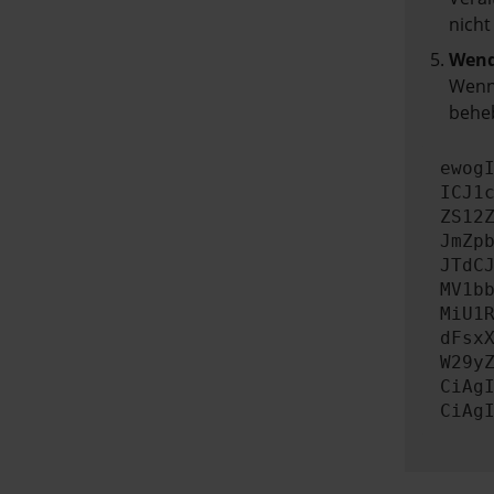
nicht
Wend
Wenn 
beheb
ewog
ICJ1
ZS12
JmZp
JTdC
MV1b
MiU1
dFsx
W29y
CiAg
CiAg