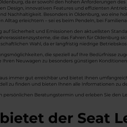
 Oldenburg, da er sowohl den hohen Anforderungen des 
n Design, innovativen Features und effizienten Antrie
 Nachhaltigkeit. Besonders in Oldenburg, wo eine hohe M
n Alltag erleichtern – sei es beim Pendeln, bei Familien
 auf Sicherheit und Emissionen den aktuellsten Standar
Fahrerassistenzsysteme, die das Fahren für Oldenburg s
chaftlichen Wahl, da er langfristig niedrige Betriebsko
rungsmöglichkeiten, die speziell auf Ihre Bedürfnisse 
ie Ihren Neuwagen zu besonders günstigen Konditionen
haus immer gut erreichbar und bietet Ihnen umfangreic
dell zu finden und bieten Ihnen alle Informationen zu 
n persönlichen Beratungstermin und erleben Sie den Leo
bietet der Seat L