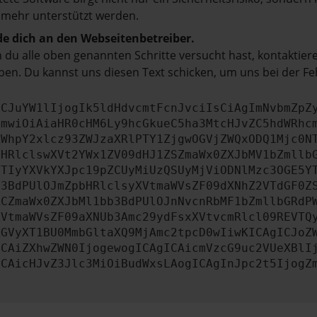
 mehr unterstützt werden.
e dich an den Webseitenbetreiber.
du alle oben genannten Schritte versucht hast, kontaktier
en. Du kannst uns diesen Text schicken, um uns bei der Fe
ICJuYW1lIjogIk5ldHdvcmtFcnJvciIsCiAgImNvbmZpZ
cmwiOiAiaHR0cHM6Ly9hcGkueC5ha3MtcHJvZC5hdWRhc
ZWhpY2xlcz93ZWJzaXRlPTY1ZjgwOGVjZWQxODQ1Mjc0N
bHRlclswXVt2YWx1ZV09dHJ1ZSZmaWx0ZXJbMV1bZmllb
JTIyYXVkYXJpc19pZCUyMiUzQSUyMjViODNlMzc3OGE5Y
b3BdPUlOJmZpbHRlclsyXVtmaWVsZF09dXNhZ2VTdGF0Z
RCZmaWx0ZXJbMl1bb3BdPUlOJnNvcnRbMF1bZmllbGRdP
XVtmaWVsZF09aXNUb3Amc29ydFsxXVtvcmRlcl09REVTQ
ZGVyXT1BU0MmbGltaXQ9MjAmc2tpcD0wIiwKICAgICJoZ
ICAiZXhwZWN0IjogewogICAgICAicmVzcG9uc2VUeXBlI
ICAicHJvZ3Jlc3MiOiBudWxsLAogICAgInJpc2t5IjogZ