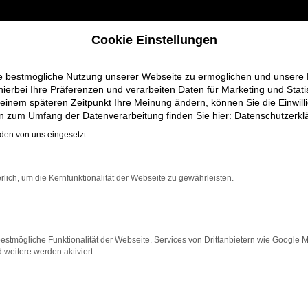
Cookie Einstellungen
ie bestmögliche Nutzung unserer Webseite zu ermöglichen und unsere
hierbei Ihre Präferenzen und verarbeiten Daten für Marketing und Stati
einem späteren Zeitpunkt Ihre Meinung ändern, können Sie die Einwillig
midt + Koch für Oldenburg
en zum Umfang der Datenverarbeitung finden Sie hier:
Datenschutzerkl
en von uns eingesetzt:
gen bei Schmidt
rlich, um die Kernfunktionalität der Webseite zu gewährleisten.
estmögliche Funktionalität der Webseite. Services von Drittanbietern wie Google 
eitere werden aktiviert.
enburg einen Neuwagen suchen. Mit seiner modernen Tech
ein zuverlässiges und komfortables Fahrzeug möchte. Ega
eatures und eine herausragende Wirtschaftlichkeit.