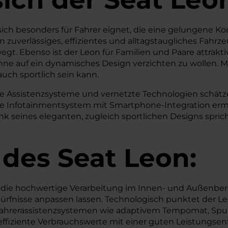
 sich besonders für Fahrer eignet, die eine gelungene
ein zuverlässiges, effizientes und alltagstaugliches Fahr
gt. Ebenso ist der Leon für Familien und Paare attrakt
ohne auf ein dynamisches Design verzichten zu wollen.
uch sportlich sein kann.
ne Assistenzsysteme und vernetzte Technologien schätzen
ive Infotainmentsystem mit Smartphone-Integration erm
seines eleganten, zugleich sportlichen Designs spricht
 des
Seat
Leon:
ie hochwertige Verarbeitung im Innen- und Außenberei
ürfnisse anpassen lassen. Technologisch punktet der 
ahrerassistenzsystemen wie adaptivem Tempomat, Spurh
ffiziente Verbrauchswerte mit einer guten Leistungsen