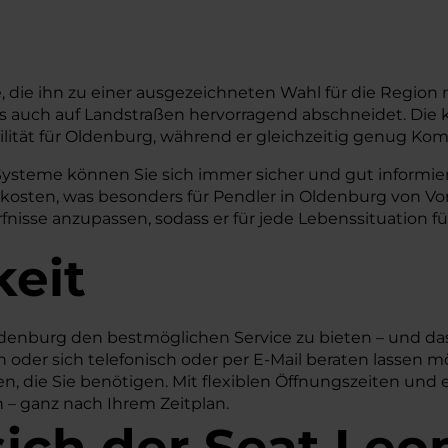
le, die ihn zu einer ausgezeichneten Wahl für die Regio
dt als auch auf Landstraßen hervorragend abschneidet. 
lität für Oldenburg, während er gleichzeitig genug Komf
Systeme können Sie sich immer sicher und gut informiert
skosten, was besonders für Pendler in Oldenburg von Vor
fnisse anzupassen, sodass er für jede Lebenssituation fü
keit
denburg den bestmöglichen Service zu bieten – und das
oder sich telefonisch oder per E-Mail beraten lassen mö
n, die Sie benötigen. Mit flexiblen Öffnungszeiten und 
n – ganz nach Ihrem Zeitplan.
sich der Seat Leo