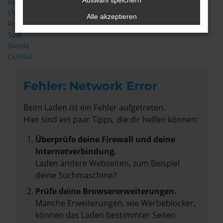
Auswahl speichern
Audi
VW
Alle akzeptieren
Porsche
Seat
Škoda
CUPRA
Fehler: Network Error
Beim Laden ist ein Fehler aufgetreten.
Hier sind ein paar Tipps, die dir helfen können:
Überprüfe deine Firewall und deine
Internetverbindung.
Laden andere Webseiten, zum Beispiel
deine Suchmaschine?
Prüfe deine Browsererweiterungen.
Manche Erweiterungen, wie Werbeblocker,
können das Laden bestimmter Seiten