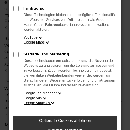
eine kostengünstige Alternative zum Neuwagen,
ohne auf Komfort und Qualität verzichten zu
Funktional
müssen. Ob im Stadtverkehr oder für längere
Diese Technologien bieten die bestmögliche Funktionalität
der Webseite. Services von Drittanbietern wie Google
Fahrten, der Karoq überzeugt durch Fahrkomfort,
Maps, Chats, Fahrzeugbewertungssystem und weitere
Sicherheit und Wirtschaftlichkeit.
werden aktiviert.
YouTube
Ihr Škoda Autohaus in Oldenburg ist Ihr
Google Maps
vertrauenswürdiger Partner, wenn es um
Gebrauchtwagen geht. Wir bieten Ihnen nicht nur
Statistik und Marketing
eine große Auswahl an geprüften Fahrzeugen,
Diese Technologien ermöglichen es uns, die Nutzung der
sondern auch eine fachkundige Beratung, damit
Webseite zu analysieren, um die Leistung zu messen und
Sie das für Sie passende Modell finden.
zu verbessern. Zudem werden Technologien eingesetzt,
die von dritten Werbetreibenden verwendet werden, um
Sie auf anderen Webseiten zu verfolgen und um Anzeigen
Profitieren Sie von unseren zusätzlichen
Services
zu schalten, die für Ihre Interessen relevant sind.
wie attraktiven Finanzierungsmöglichkeiten,
Google Tag Manager
Leasingangeboten und der bequemen
Google Ads
Inzahlungnahme Ihres alten Fahrzeugs. Besuchen
Google Analytics
Sie uns und überzeugen Sie sich von der Qualität
und dem Service, den wir Ihnen bieten!
Optionale Cookies ablehnen
Marken