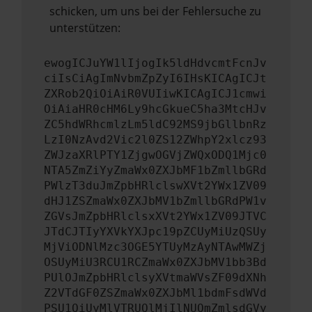
schicken, um uns bei der Fehlersuche zu
unterstützen:
ewogICJuYW1lIjogIk5ldHdvcmtFcnJv
ciIsCiAgImNvbmZpZyI6IHsKICAgICJt
ZXRob2QiOiAiR0VUIiwKICAgICJ1cmwi
OiAiaHR0cHM6Ly9hcGkueC5ha3MtcHJv
ZC5hdWRhcmlzLm5ldC92MS9jbGllbnRz
LzI0NzAvd2Vic2l0ZS12ZWhpY2xlcz93
ZWJzaXRlPTY1ZjgwOGVjZWQxODQ1Mjc0
NTA5ZmZiYyZmaWx0ZXJbMF1bZmllbGRd
PWlzT3duJmZpbHRlclswXVt2YWx1ZV09
dHJ1ZSZmaWx0ZXJbMV1bZmllbGRdPW1v
ZGVsJmZpbHRlclsxXVt2YWx1ZV09JTVC
JTdCJTIyYXVkYXJpc19pZCUyMiUzQSUy
MjViODNlMzc3OGE5YTUyMzAyNTAwMWZj
OSUyMiU3RCU1RCZmaWx0ZXJbMV1bb3Bd
PUlOJmZpbHRlclsyXVtmaWVsZF09dXNh
Z2VTdGF0ZSZmaWx0ZXJbMl1bdmFsdWVd
PSU1QiUyMlVTRUQlMjIlNUQmZmlsdGVy