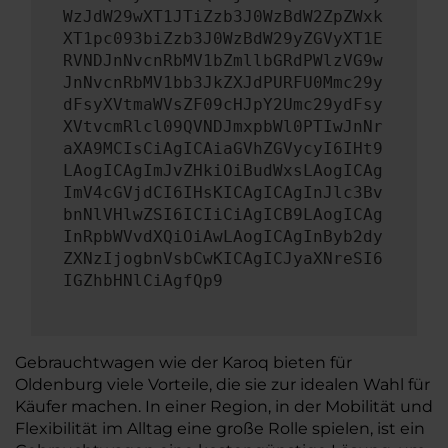
WzJdW29wXT1JTiZzb3J0WzBdW2ZpZWxk
XT1pc093biZzb3J0WzBdW29yZGVyXT1E
RVNDJnNvcnRbMV1bZmllbGRdPWlzVG9w
JnNvcnRbMV1bb3JkZXJdPURFU0Mmc29y
dFsyXVtmaWVsZF09cHJpY2Umc29ydFsy
XVtvcmRlcl09QVNDJmxpbWl0PTIwJnNr
aXA9MCIsCiAgICAiaGVhZGVycyI6IHt9
LAogICAgImJvZHkiOiBudWxsLAogICAg
ImV4cGVjdCI6IHsKICAgICAgInJlc3Bv
bnNlVHlwZSI6ICIiCiAgICB9LAogICAg
InRpbWVvdXQiOiAwLAogICAgInByb2dy
ZXNzIjogbnVsbCwKICAgICJyaXNreSI6
IGZhbHNlCiAgfQp9
Gebrauchtwagen wie der Karoq bieten für
Oldenburg viele Vorteile, die sie zur idealen Wahl für
Käufer machen. In einer Region, in der Mobilität und
Flexibilität im Alltag eine große Rolle spielen, ist ein