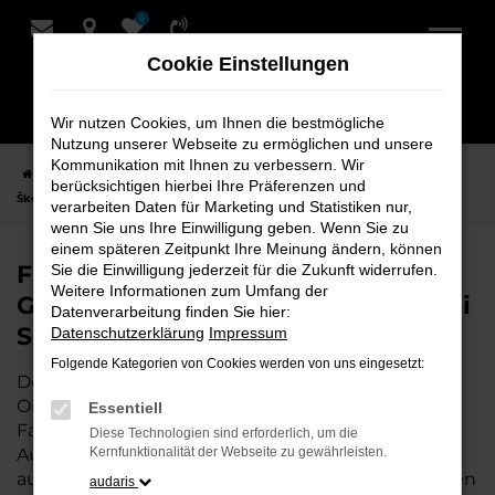
0
Zum
Hauptinhalt
Cookie Einstellungen
springen
Wir nutzen Cookies, um Ihnen die bestmögliche
Nutzung unserer Webseite zu ermöglichen und unsere
Kommunikation mit Ihnen zu verbessern. Wir
Startseite
Oldenburg
Škoda
Škoda Karoq
Finden Sie Ihren
berücksichtigen hierbei Ihre Präferenzen und
Škoda Karoq Gebrauchtwagen für Oldenburg bei Schmidt + Koch
verarbeiten Daten für Marketing und Statistiken nur,
wenn Sie uns Ihre Einwilligung geben. Wenn Sie zu
einem späteren Zeitpunkt Ihre Meinung ändern, können
Finden Sie Ihren Škoda Karoq
Sie die Einwilligung jederzeit für die Zukunft widerrufen.
Weitere Informationen zum Umfang der
Gebrauchtwagen für Oldenburg bei
Datenverarbeitung finden Sie hier:
Schmidt + Koch
Datenschutzerklärung
Impressum
Folgende Kategorien von Cookies werden von uns eingesetzt:
Der Škoda Karoq ist die perfekte Wahl für alle in
Oldenburg, die ein zuverlässiges und modernes
Essentiell
Fahrzeug suchen.
Mit seiner erstklassigen
Diese Technologien sind erforderlich, um die
Ausstattung, der niedrigen Laufleistung und der
Kernfunktionalität der Webseite zu gewährleisten.
ausgezeichneten Pflege ist dieser Gebrauchtwagen
audaris