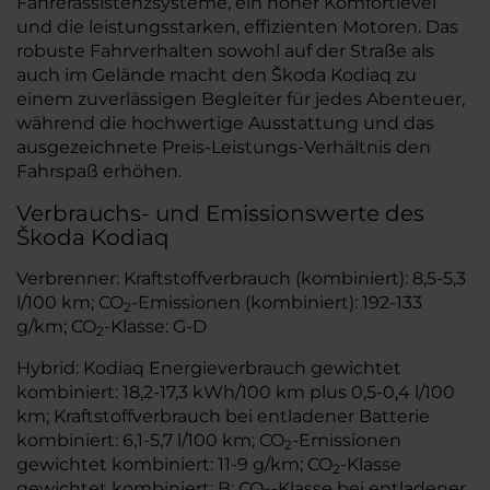
Fahrerassistenzsysteme, ein hoher Komfortlevel
und die leistungsstarken, effizienten Motoren. Das
robuste Fahrverhalten sowohl auf der Straße als
auch im Gelände macht den Škoda Kodiaq zu
einem zuverlässigen Begleiter für jedes Abenteuer,
während die hochwertige Ausstattung und das
ausgezeichnete Preis-Leistungs-Verhältnis den
Fahrspaß erhöhen.
Verbrauchs- und Emissionswerte des
Škoda Kodiaq
Verbrenner: Kraftstoffverbrauch (kombiniert): 8,5-5,3
l/100 km; CO
-Emissionen (kombiniert): 192-133
2
g/km; CO
-Klasse: G-D
2
Hybrid: Kodiaq Energieverbrauch gewichtet
kombiniert: 18,2-17,3 kWh/100 km plus 0,5-0,4 l/100
km; Kraftstoffverbrauch bei entladener Batterie
kombiniert: 6,1-5,7 l/100 km; CO
-Emissionen
2
gewichtet kombiniert: 11-9 g/km; CO
-Klasse
2
gewichtet kombiniert: B; CO
-Klasse bei entladener