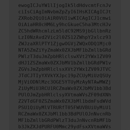
ewogICJuYW1lIjogIk5ldHdvcmtFcnJv
ciIsCiAgImNvbmZpZyI6IHsKICAgICJt
ZXRob2QiOiAiR0VUIiwKICAgICJ1cmwi
OiAiaHR0cHM6Ly9hcGkueC5ha3MtcHJv
ZC5hdWRhcmlzLm5ldC92MS9jbGllbnRz
LzI0NzAvd2Vic2l0ZS12ZWhpY2xlcz93
ZWJzaXRlPTY1ZjgwOGVjZWQxODQ1Mjc0
NTA5ZmZiYyZmaWx0ZXJbMF1bZmllbGRd
PWlzT3duJmZpbHRlclswXVt2YWx1ZV09
dHJ1ZSZmaWx0ZXJbMV1bZmllbGRdPW1v
ZGVsJmZpbHRlclsxXVt2YWx1ZV09JTVC
JTdCJTIyYXVkYXJpc19pZCUyMiUzQSUy
MjViODNlMzc3OGE5YTUyMzAyNTAwMWZj
ZiUyMiU3RCU1RCZmaWx0ZXJbMV1bb3Bd
PUlOJmZpbHRlclsyXVtmaWVsZF09dXNh
Z2VTdGF0ZSZmaWx0ZXJbMl1bdmFsdWVd
PSU1QiUyMlVTRURfT05FWUVBUiUyMiU1
RCZmaWx0ZXJbMl1bb3BdPUlOJnNvcnRb
MF1bZmllbGRdPWlzT3duJnNvcnRbMF1b
b3JkZXJdPURFU0Mmc29ydFsxXVtmaWVs