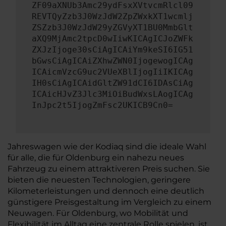
ZF09aXNUb3Amc29ydFsxXVtvcmRlcl09
REVTQyZzb3J0WzJdW2ZpZWxkXT1wcmlj
ZSZzb3J0WzJdW29yZGVyXT1BU0MmbGlt
aXQ9MjAmc2tpcD0wIiwKICAgICJoZWFk
ZXJzIjoge30sCiAgICAiYm9keSI6IG51
bGwsCiAgICAiZXhwZWN0IjogewogICAg
ICAicmVzcG9uc2VUeXBlIjogIiIKICAg
IH0sCiAgICAidGltZW91dCI6IDAsCiAg
ICAicHJvZ3Jlc3MiOiBudWxsLAogICAg
InJpc2t5IjogZmFsc2UKICB9Cn0=
Jahreswagen wie der Kodiaq sind die ideale Wahl
für alle, die für Oldenburg ein nahezu neues
Fahrzeug zu einem attraktiveren Preis suchen. Sie
bieten die neuesten Technologien, geringere
Kilometerleistungen und dennoch eine deutlich
günstigere Preisgestaltung im Vergleich zu einem
Neuwagen. Für Oldenburg, wo Mobilität und
Flexibilität im Alltag eine zentrale Rolle spielen, ist