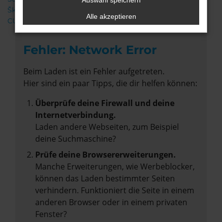
Auswahl speichern
Škoda
Alle akzeptieren
CUPRA
Fehler: Network Error
Beim Laden ist ein Fehler aufgetreten.
Hier sind ein paar Tipps, die dir helfen können:
Überprüfe deine Firewall und deine
Internetverbindung.
Laden andere Webseiten, zum Beispiel
deine Suchmaschine?
Prüfe deine Browsererweiterungen.
Manche Erweiterungen, wie Werbeblocker,
können das Laden bestimmter Seiten
verhindern. Funktioniert die Seite in einem
anderen Browser oder in einem privaten
Fenster?