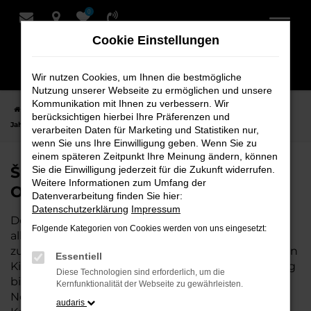
0
Zum
Hauptinhalt
Cookie Einstellungen
springen
Wir nutzen Cookies, um Ihnen die bestmögliche
Nutzung unserer Webseite zu ermöglichen und unsere
Kommunikation mit Ihnen zu verbessern. Wir
Startseite
Oldenburg
Škoda
Škoda Kodiaq
Škoda Kodiaq
berücksichtigen hierbei Ihre Präferenzen und
Jahreswagen für Oldenburg bei Schmidt + Koch
verarbeiten Daten für Marketing und Statistiken nur,
wenn Sie uns Ihre Einwilligung geben. Wenn Sie zu
einem späteren Zeitpunkt Ihre Meinung ändern, können
Škoda Kodiaq Jahreswagen für
Sie die Einwilligung jederzeit für die Zukunft widerrufen.
Weitere Informationen zum Umfang der
Oldenburg bei Schmidt + Koch
Datenverarbeitung finden Sie hier:
Datenschutzerklärung
Impressum
Der Kodiaq Jahreswagen ist die perfekte Wahl für
Folgende Kategorien von Cookies werden von uns eingesetzt:
alle, die für Oldenburg ein nahezu neues Fahrzeug
zu einem attraktiven Preis suchen. Mit nur wenigen
Essentiell
Kilometern und einer hervorragenden Ausstattung
Diese Technologien sind erforderlich, um die
bietet dieser Jahreswagen die Vorteile eines
Kernfunktionalität der Webseite zu gewährleisten.
Neuwagens, aber zu deutlich besseren
audaris