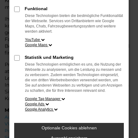
Konditionen. Ideal für alle, die hohe Qualität und
modernes Design zu einem fairen Preis möchten.
Funktional
Diese Technologien bieten die bestmögliche Funktionalität
Ihr Škoda Autohaus in Oldenburg ist Ihr
der Webseite. Services von Drittanbietern wie Google
kompetenter Partner, wenn es um Jahreswagen
Maps, Chats, Fahrzeugbewertungssystem und weitere
werden aktiviert.
geht. Wir bieten Ihnen eine große Auswahl an
Fahrzeugen und stehen Ihnen mit fachkundiger
YouTube
Google Maps
Beratung zur Seite, damit Sie das passende Modell
finden.
Statistik und Marketing
Profitieren Sie von zusätzlichen
Services
wie
Diese Technologien ermöglichen es uns, die Nutzung der
Webseite zu analysieren, um die Leistung zu messen und
attraktiven Finanzierungsoptionen,
zu verbessern. Zudem werden Technologien eingesetzt,
Leasingangeboten und der bequemen
die von dritten Werbetreibenden verwendet werden, um
Inzahlungnahme Ihres alten Fahrzeugs. Besuchen
Sie auf anderen Webseiten zu verfolgen und um Anzeigen
zu schalten, die für Ihre Interessen relevant sind.
Sie uns und finden Sie Ihr Traumauto zu besten
Konditionen!
Google Tag Manager
Google Ads
Marken
Google Analytics
Audi
VW
Optionale Cookies ablehnen
Porsche
Seat