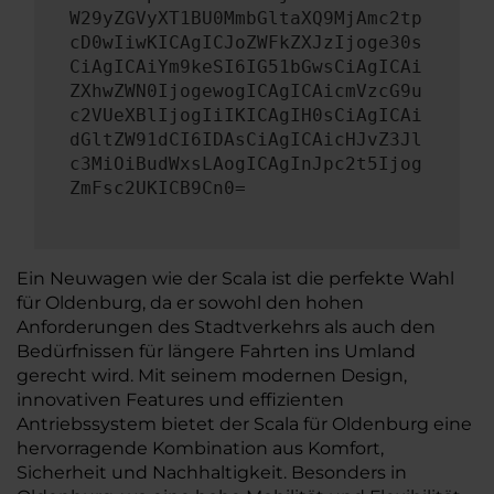
W29yZGVyXT1BU0MmbGltaXQ9MjAmc2tp
cD0wIiwKICAgICJoZWFkZXJzIjoge30s
CiAgICAiYm9keSI6IG51bGwsCiAgICAi
ZXhwZWN0IjogewogICAgICAicmVzcG9u
c2VUeXBlIjogIiIKICAgIH0sCiAgICAi
dGltZW91dCI6IDAsCiAgICAicHJvZ3Jl
c3MiOiBudWxsLAogICAgInJpc2t5Ijog
ZmFsc2UKICB9Cn0=
Ein Neuwagen wie der Scala ist die perfekte Wahl
für Oldenburg, da er sowohl den hohen
Anforderungen des Stadtverkehrs als auch den
Bedürfnissen für längere Fahrten ins Umland
gerecht wird. Mit seinem modernen Design,
innovativen Features und effizienten
Antriebssystem bietet der Scala für Oldenburg eine
hervorragende Kombination aus Komfort,
Sicherheit und Nachhaltigkeit. Besonders in