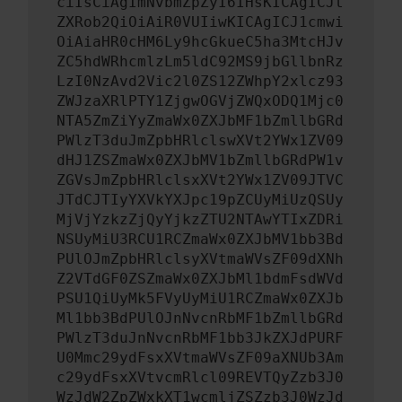
ciIsCiAgImNvbmZpZyI6IHsKICAgICJt
ZXRob2QiOiAiR0VUIiwKICAgICJ1cmwi
OiAiaHR0cHM6Ly9hcGkueC5ha3MtcHJv
ZC5hdWRhcmlzLm5ldC92MS9jbGllbnRz
LzI0NzAvd2Vic2l0ZS12ZWhpY2xlcz93
ZWJzaXRlPTY1ZjgwOGVjZWQxODQ1Mjc0
NTA5ZmZiYyZmaWx0ZXJbMF1bZmllbGRd
PWlzT3duJmZpbHRlclswXVt2YWx1ZV09
dHJ1ZSZmaWx0ZXJbMV1bZmllbGRdPW1v
ZGVsJmZpbHRlclsxXVt2YWx1ZV09JTVC
JTdCJTIyYXVkYXJpc19pZCUyMiUzQSUy
MjVjYzkzZjQyYjkzZTU2NTAwYTIxZDRi
NSUyMiU3RCU1RCZmaWx0ZXJbMV1bb3Bd
PUlOJmZpbHRlclsyXVtmaWVsZF09dXNh
Z2VTdGF0ZSZmaWx0ZXJbMl1bdmFsdWVd
PSU1QiUyMk5FVyUyMiU1RCZmaWx0ZXJb
Ml1bb3BdPUlOJnNvcnRbMF1bZmllbGRd
PWlzT3duJnNvcnRbMF1bb3JkZXJdPURF
U0Mmc29ydFsxXVtmaWVsZF09aXNUb3Am
c29ydFsxXVtvcmRlcl09REVTQyZzb3J0
WzJdW2ZpZWxkXT1wcmljZSZzb3J0WzJd