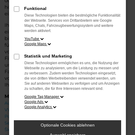
oder längere Fahrten – der Scala bietet Ihnen
höchsten Fahrkomfort, innovative Features und
Funktional
eine herausragende Wirtschaftlichkeit.
Diese Technologien bieten die bestmögliche Funktionalität
der Webseite. Services von Drittanbietern wie Google
Ihr Škoda Autohaus in Oldenburg steht Ihnen mit
Maps, Chats, Fahrzeugbewertungssystem und weitere
werden aktiviert.
einer breiten Auswahl an Neuwagen zur Seite und
bietet Ihnen umfassende Beratung, damit Sie das
YouTube
Google Maps
für Sie passende Fahrzeug finden. Profitieren Sie
von zusätzlichen Services wie attraktiven
Statistik und Marketing
Finanzierungsmöglichkeiten, Leasingangeboten
Diese Technologien ermöglichen es uns, die Nutzung der
und der Inzahlungnahme Ihres aktuellen
Webseite zu analysieren, um die Leistung zu messen und
Fahrzeugs. Besuchen Sie uns und lassen Sie sich
zu verbessern. Zudem werden Technologien eingesetzt,
von unseren Experten beraten – wir freuen uns,
die von dritten Werbetreibenden verwendet werden, um
Sie auf anderen Webseiten zu verfolgen und um Anzeigen
Ihnen den perfekten Neuwagen zu präsentieren!
zu schalten, die für Ihre Interessen relevant sind.
Marken
Google Tag Manager
Google Ads
Audi
Google Analytics
VW
Porsche
Seat
Optionale Cookies ablehnen
Škoda