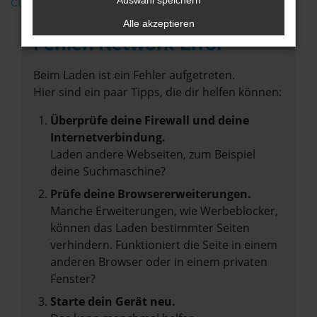
Auswahl speichern
CUPRA
Alle akzeptieren
Fehler: Network Error
Beim Laden ist ein Fehler aufgetreten.
Hier sind ein paar Tipps, die dir helfen können:
Überprüfe deine Firewall und deine
Internetverbindung.
Laden andere Webseiten, zum Beispiel
deine Suchmaschine?
Prüfe deine Browsererweiterungen.
Manche Erweiterungen, wie Werbeblocker,
können das Laden bestimmter Seiten
verhindern. Funktioniert die Seite in einem
anderen Browser oder in einem privaten
Fenster?
Starte dein Gerät neu.