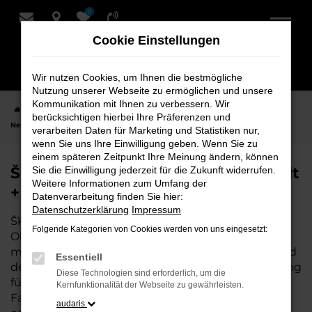
0
Zum
Hauptinhalt
Cookie Einstellungen
springen
Wir nutzen Cookies, um Ihnen die bestmögliche
Nutzung unserer Webseite zu ermöglichen und unsere
Kommunikation mit Ihnen zu verbessern. Wir
Startseite
Oldenburg
Škoda
Škoda Scala
Škoda Scala
berücksichtigen hierbei Ihre Präferenzen und
Neuwagen bei Schmidt + Koch für Oldenburg
verarbeiten Daten für Marketing und Statistiken nur,
wenn Sie uns Ihre Einwilligung geben. Wenn Sie zu
einem späteren Zeitpunkt Ihre Meinung ändern, können
Škoda Scala Neuwagen bei Schmidt
Sie die Einwilligung jederzeit für die Zukunft widerrufen.
Weitere Informationen zum Umfang der
+ Koch für Oldenburg
Datenverarbeitung finden Sie hier:
Datenschutzerklärung
Impressum
Škoda Scala ist die perfekte Wahl für alle, die für
Folgende Kategorien von Cookies werden von uns eingesetzt:
Oldenburg einen Neuwagen suchen. Mit seiner
modernen Technik, seinem effizienten Antrieb und
Essentiell
dem stilvollen Design ist der Scala die ideale Lösung
Diese Technologien sind erforderlich, um die
für jeden, der ein zuverlässiges und komfortables
Kernfunktionalität der Webseite zu gewährleisten.
Fahrzeug möchte. Egal, ob für den Stadtverkehr
audaris