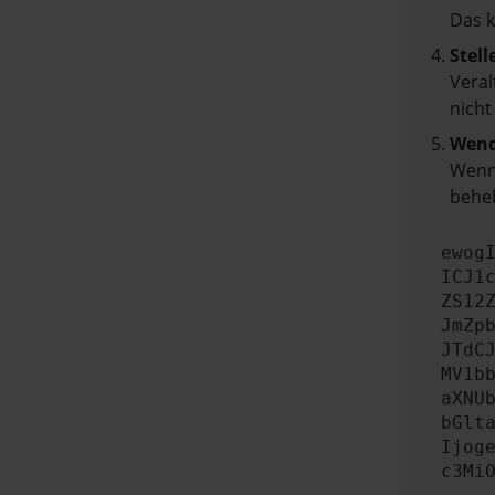
Das 
Stell
Veral
nicht
Wend
Wenn 
beheb
ewog
ICJ1
ZS12
JmZp
JTdC
MV1b
aXNU
bGlt
Ijog
c3Mi