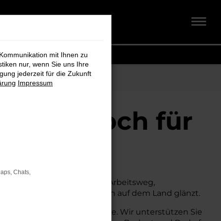
 Kommunikation mit Ihnen zu
stiken nur, wenn Sie uns Ihre
ung jederzeit für die Zukunft
ärung
Impressum
idt + Koch für
Maps, Chats,
uchen. Ob für den täglichen Arbeitsweg,
sowohl in der Stadt als auch auf dem Land glänzt.
sende Beratung und Service. Wir unterstützen Sie