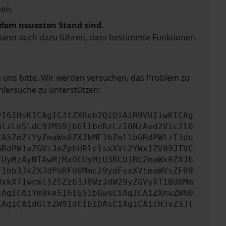
en.
f dem neuesten Stand sind.
rn kann auch dazu führen, dass bestimmte Funktionen
e uns bitte. Wir werden versuchen, das Problem zu
hlersuche zu unterstützen:
yI6IHsKICAgICJtZXRob2QiOiAiR0VUIiwKICAg
mlzLm5ldC92MS9jbGllbnRzLzI0NzAvd2Vic2l0
TA5ZmZiYyZmaWx0ZXJbMF1bZmllbGRdPWlzT3du
GRdPW1vZGVsJmZpbHRlclsxXVt2YWx1ZV09JTVC
TUyMzAyNTAwMjMxOCUyMiU3RCU1RCZmaWx0ZXJb
F1bb3JkZXJdPURFU0Mmc29ydFsxXVtmaWVsZF09
WxkXT1wcmljZSZzb3J0WzJdW29yZGVyXT1BU0Mm
iAgICAiYm9keSI6IG51bGwsCiAgICAiZXhwZWN0
iAgICAidGltZW91dCI6IDAsCiAgICAicHJvZ3Jl