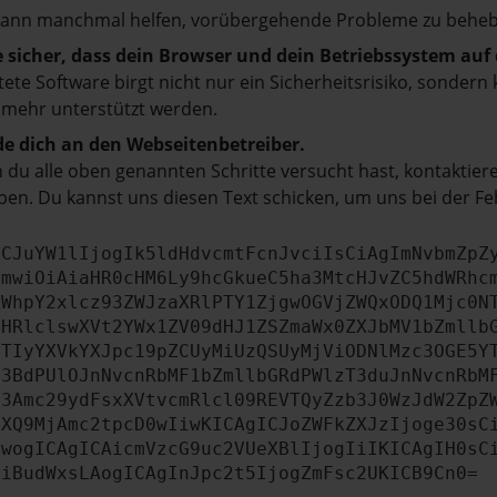
kann manchmal helfen, vorübergehende Probleme zu beheb
e sicher, dass dein Browser und dein Betriebssystem au
tete Software birgt nicht nur ein Sicherheitsrisiko, sonde
 mehr unterstützt werden.
e dich an den Webseitenbetreiber.
du alle oben genannten Schritte versucht hast, kontaktier
en. Du kannst uns diesen Text schicken, um uns bei der Fe
ICJuYW1lIjogIk5ldHdvcmtFcnJvciIsCiAgImNvbmZpZ
cmwiOiAiaHR0cHM6Ly9hcGkueC5ha3MtcHJvZC5hdWRhc
ZWhpY2xlcz93ZWJzaXRlPTY1ZjgwOGVjZWQxODQ1Mjc0N
bHRlclswXVt2YWx1ZV09dHJ1ZSZmaWx0ZXJbMV1bZmllb
JTIyYXVkYXJpc19pZCUyMiUzQSUyMjViODNlMzc3OGE5Y
b3BdPUlOJnNvcnRbMF1bZmllbGRdPWlzT3duJnNvcnRbM
b3Amc29ydFsxXVtvcmRlcl09REVTQyZzb3J0WzJdW2ZpZ
aXQ9MjAmc2tpcD0wIiwKICAgICJoZWFkZXJzIjoge30sC
ewogICAgICAicmVzcG9uc2VUeXBlIjogIiIKICAgIH0sC
OiBudWxsLAogICAgInJpc2t5IjogZmFsc2UKICB9Cn0=