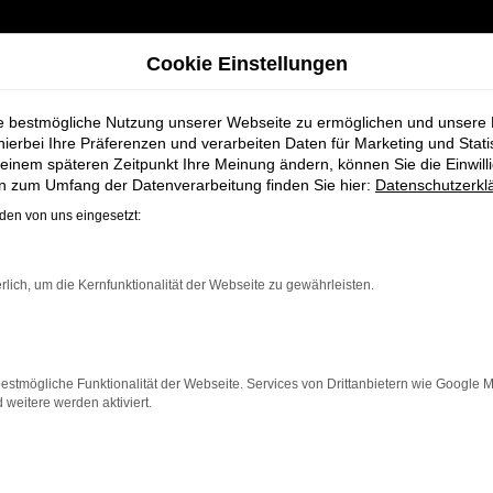
Cookie Einstellungen
ie bestmögliche Nutzung unserer Webseite zu ermöglichen und unsere
hierbei Ihre Präferenzen und verarbeiten Daten für Marketing und Stati
einem späteren Zeitpunkt Ihre Meinung ändern, können Sie die Einwillig
Koch für Oldenburg
en zum Umfang der Datenverarbeitung finden Sie hier:
Datenschutzerkl
en von uns eingesetzt:
hrzeuge bei Schm
rlich, um die Kernfunktionalität der Webseite zu gewährleisten.
estmögliche Funktionalität der Webseite. Services von Drittanbietern wie Google 
eitere werden aktiviert.
ldenburg, die ein zuverlässiges und modernes Fahrzeug s
rb bietet Komfort, Effizienz und modernes Design, das 
 einer breiten Auswahl an Škoda Fahrzeugen auch umfas