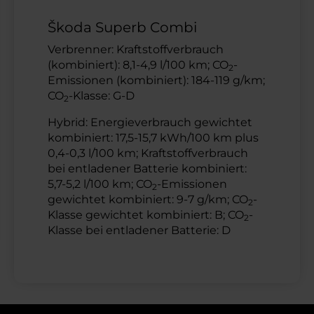
Škoda Superb Combi
Verbrenner: Kraftstoffverbrauch
(kombiniert): 8,1-4,9 l/100 km; CO
-
2
Emissionen (kombiniert): 184-119 g/km;
CO
-Klasse: G-D
2
Hybrid: Energieverbrauch gewichtet
kombiniert: 17,5-15,7 kWh/100 km plus
0,4-0,3 l/100 km; Kraftstoffverbrauch
bei entladener Batterie kombiniert:
5,7-5,2 l/100 km; CO
-Emissionen
2
gewichtet kombiniert: 9-7 g/km; CO
-
2
Klasse gewichtet kombiniert: B; CO
-
2
Klasse bei entladener Batterie: D