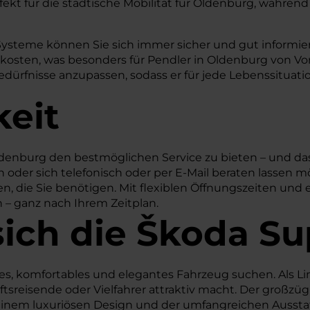
 für die städtische Mobilität für Oldenburg, während e
Systeme können Sie sich immer sicher und gut informiert
skosten, was besonders für Pendler in Oldenburg von Vor
edürfnisse anzupassen, sodass er für jede Lebenssituatio
keit
denburg den bestmöglichen Service zu bieten – und das
oder sich telefonisch oder per E-Mail beraten lassen mö
n, die Sie benötigen. Mit flexiblen Öffnungszeiten und 
n – ganz nach Ihrem Zeitplan.
sich die Škoda S
großes, komfortables und elegantes Fahrzeug suchen. Als
häftsreisende oder Vielfahrer attraktiv macht. Der groß
 seinem luxuriösen Design und der umfangreichen Ausst