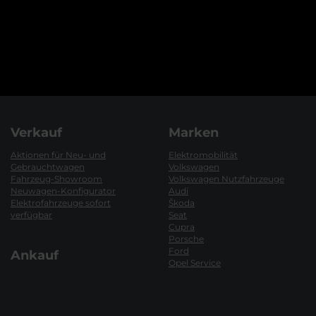
Verkauf
Marken
Aktionen für Neu- und
Elektromobilität
Gebrauchtwagen
Volkswagen
Fahrzeug-Showroom
Volkswagen Nutzfahrzeuge
Neuwagen-Konfigurator
Audi
Elektrofahrzeuge sofort
Škoda
verfügbar
Seat
Cupra
Porsche
Ford
Ankauf
Opel Service