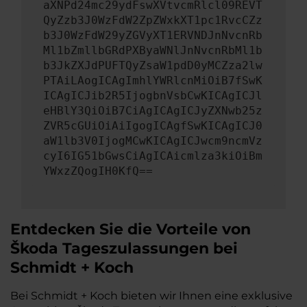
aXNPd24mc29ydFswXVtvcmRlcl09REVT
QyZzb3J0WzFdW2ZpZWxkXT1pc1RvcCZz
b3J0WzFdW29yZGVyXT1ERVNDJnNvcnRb
Ml1bZmllbGRdPXByaWNlJnNvcnRbMl1b
b3JkZXJdPUFTQyZsaW1pdD0yMCZza2lw
PTAiLAogICAgImhlYWRlcnMiOiB7fSwK
ICAgICJib2R5IjogbnVsbCwKICAgICJl
eHBlY3QiOiB7CiAgICAgICJyZXNwb25z
ZVR5cGUiOiAiIgogICAgfSwKICAgICJ0
aW1lb3V0IjogMCwKICAgICJwcm9ncmVz
cyI6IG51bGwsCiAgICAicmlza3kiOiBm
YWxzZQogIH0KfQ==
Entdecken Sie die Vorteile von
Škoda Tageszulassungen bei
Schmidt + Koch
Bei Schmidt + Koch bieten wir Ihnen eine exklusive