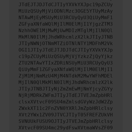
JTdEJTJDJTdCJTIyYXVkYXJpc19pZCUy
MiUzQSUyMjViODNlMzc3OGE5YTUyMzAy
NTAwMjEyMSUyMiU3RCUyQyU3QiUyMmF1
ZGFyaXNfaWQlMjIlM0ElMjI1YjgzZTM3
NzhhOWE1MjMwMjUwMDIzMTglMjIlN0Ql
MkMlN0IlMjJhdWRhcmlzX2lkJTIyJTNB
JTIyNWNjOTNmMTZiOTNlNTY1MDFhM2Vk
OGI1JTIyJTdEJTJDJTdCJTIyYXVkYXJp
c19pZCUyMiUzQSUyMjVjYzkzZjQyYjkz
ZTU2NTAwYTIxZDRiNSUyMiU3RCUyQyU3
QiUyMmF1ZGFyaXNfaWQlMjIlM0ElMjI1
ZjM1MjNmMzU4MjM4NTdkM2MwYWFhMDEl
MjIlN0QlMkMlN0IlMjJhdWRhcmlzX2lk
JTIyJTNBJTIyNjZmZmEwMjNmYjcyZGYy
NjRjMDRkZWFmJTIyJTdEJTVEJmZpbHRl
clsxXVtvcF09SU4mZmlsdGVyWzJdW2Zp
ZWxkXT11c2FnZVN0YXRlJmZpbHRlclsy
XVt2YWx1ZV09JTVCJTIyT05FREFZUkVH
SVNUUkFUSU9OJTIyJTVEJmZpbHRlclsy
XVtvcF09SU4mc29ydFswXVtmaWVsZF09