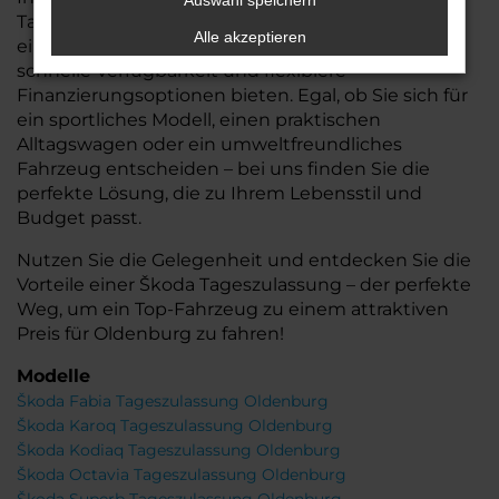
Auswahl speichern
Tageszulassungen, die Ihnen nicht nur den Vorteil
Alle akzeptieren
eines nahezu neuen Autos, sondern auch eine
schnelle Verfügbarkeit und flexiblere
Finanzierungsoptionen bieten. Egal, ob Sie sich für
ein sportliches Modell, einen praktischen
Alltagswagen oder ein umweltfreundliches
Fahrzeug entscheiden – bei uns finden Sie die
perfekte Lösung, die zu Ihrem Lebensstil und
Budget passt.
Nutzen Sie die Gelegenheit und entdecken Sie die
Vorteile einer Škoda Tageszulassung – der perfekte
Weg, um ein Top-Fahrzeug zu einem attraktiven
Preis für Oldenburg zu fahren!
Modelle
Škoda Fabia Tageszulassung Oldenburg
Škoda Karoq Tageszulassung Oldenburg
Škoda Kodiaq Tageszulassung Oldenburg
Škoda Octavia Tageszulassung Oldenburg