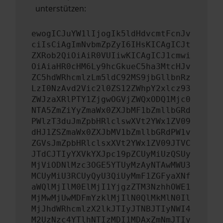
unterstützen:
ewogICJuYW1lIjogIk5ldHdvcmtFcnJv
ciIsCiAgImNvbmZpZyI6IHsKICAgICJt
ZXRob2QiOiAiR0VUIiwKICAgICJ1cmwi
OiAiaHR0cHM6Ly9hcGkueC5ha3MtcHJv
ZC5hdWRhcmlzLm5ldC92MS9jbGllbnRz
LzI0NzAvd2Vic2l0ZS12ZWhpY2xlcz93
ZWJzaXRlPTY1ZjgwOGVjZWQxODQ1Mjc0
NTA5ZmZiYyZmaWx0ZXJbMF1bZmllbGRd
PWlzT3duJmZpbHRlclswXVt2YWx1ZV09
dHJ1ZSZmaWx0ZXJbMV1bZmllbGRdPW1v
ZGVsJmZpbHRlclsxXVt2YWx1ZV09JTVC
JTdCJTIyYXVkYXJpc19pZCUyMiUzQSUy
MjViODNlMzc3OGE5YTUyMzAyNTAwMWU3
MCUyMiU3RCUyQyU3QiUyMmF1ZGFyaXNf
aWQlMjIlM0ElMjI1YjgzZTM3NzhhOWE1
MjMwMjUwMDFmYzklMjIlN0QlMkMlN0Il
MjJhdWRhcmlzX2lkJTIyJTNBJTIyNWI4
M2UzNzc4YTlhNTIzMDI1MDAxZmNmJTIy