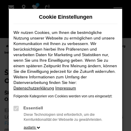
0
Zum
Hauptinhalt
Cookie Einstellungen
springen
Wir nutzen Cookies, um Ihnen die bestmögliche
Nutzung unserer Webseite zu ermöglichen und unsere
Kommunikation mit Ihnen zu verbessern. Wir
Startseite
Oldenburg
Škoda
Škoda Tageszulassung für Oldenburg
berücksichtigen hierbei Ihre Präferenzen und
bei Schmidt + Koch
verarbeiten Daten für Marketing und Statistiken nur,
wenn Sie uns Ihre Einwilligung geben. Wenn Sie zu
einem späteren Zeitpunkt Ihre Meinung ändern, können
Škoda Tageszulassung für
Sie die Einwilligung jederzeit für die Zukunft widerrufen.
Weitere Informationen zum Umfang der
Oldenburg bei Schmidt + Koch
Datenverarbeitung finden Sie hier:
Datenschutzerklärung
Impressum
Škoda Tageszulassung – Die perfekte Wahl für
Folgende Kategorien von Cookies werden von uns eingesetzt:
Oldenburg
Essentiell
Eine Škoda Tageszulassung stellt die perfekte
Diese Technologien sind erforderlich, um die
Lösung für all diejenigen dar, die ein nahezu neues
Kernfunktionalität der Webseite zu gewährleisten.
Fahrzeug
zu attraktiven Konditionen erwerben
audaris
möchten. Wenn Sie für Oldenburg nach einem