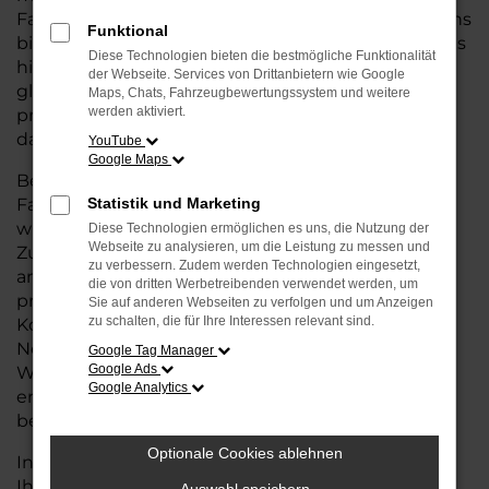
Fahrzeug suchen, das die Vorteile eines Neuwagens
Funktional
bietet – von modernster Technik und Sicherheit bis
Diese Technologien bieten die bestmögliche Funktionalität
hin zu einer erstklassigen Ausstattung – aber
der Webseite. Services von Drittanbietern wie Google
gleichzeitig von einem günstigeren Preis
Maps, Chats, Fahrzeugbewertungssystem und weitere
werden aktiviert.
profitieren wollen, ist eine Tageszulassung genau
das Richtige für Sie.
YouTube
Google Maps
Bei einer Tageszulassung handelt es sich um
Fahrzeuge, die nur wenige Tage zugelassen
Statistik und Marketing
wurden, aber dennoch in ausgezeichnetem
Diese Technologien ermöglichen es uns, die Nutzung der
Webseite zu analysieren, um die Leistung zu messen und
Zustand und mit voller Herstellergarantie
zu verbessern. Zudem werden Technologien eingesetzt,
angeboten werden. Sie erhalten also ein Auto, das
die von dritten Werbetreibenden verwendet werden, um
praktisch neu ist, jedoch zu deutlich günstigeren
Sie auf anderen Webseiten zu verfolgen und um Anzeigen
zu schalten, die für Ihre Interessen relevant sind.
Konditionen im Vergleich zum regulären
Neuwagenpreis. So können Sie Ihr
Google Tag Manager
Google Ads
Wunschfahrzeug zu einem attraktiven Preis
Google Analytics
erwerben und müssen dabei keine Kompromisse
bei der Qualität eingehen.
Optionale Cookies ablehnen
In unserem Autohaus für Oldenburg bieten wir
Ihnen eine große Auswahl an Škoda