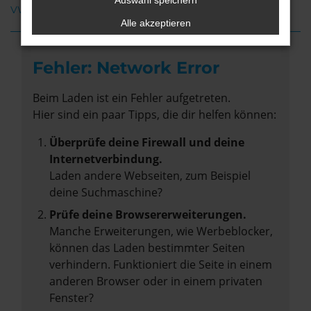
Auswahl speichern
VW Arteon Gebrauchtwagen Oldenburg
Alle akzeptieren
Fehler: Network Error
Beim Laden ist ein Fehler aufgetreten.
Hier sind ein paar Tipps, die dir helfen können:
Überprüfe deine Firewall und deine
Internetverbindung.
Laden andere Webseiten, zum Beispiel
deine Suchmaschine?
Prüfe deine Browsererweiterungen.
Manche Erweiterungen, wie Werbeblocker,
können das Laden bestimmter Seiten
verhindern. Funktioniert die Seite in einem
anderen Browser oder in einem privaten
Fenster?