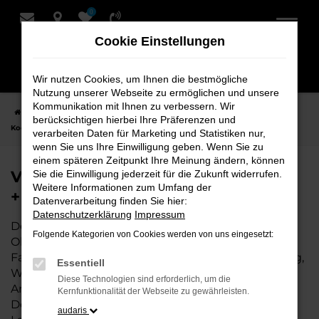
0
Zum
Hauptinhalt
Cookie Einstellungen
springen
Wir nutzen Cookies, um Ihnen die bestmögliche
Nutzung unserer Webseite zu ermöglichen und unsere
Kommunikation mit Ihnen zu verbessern. Wir
Startseite
Oldenburg
VW
VW Arteon Fahrzeuge bei Schmidt +
berücksichtigen hierbei Ihre Präferenzen und
Koch für Oldenburg
verarbeiten Daten für Marketing und Statistiken nur,
wenn Sie uns Ihre Einwilligung geben. Wenn Sie zu
einem späteren Zeitpunkt Ihre Meinung ändern, können
VW Arteon Fahrzeuge bei Schmidt
Sie die Einwilligung jederzeit für die Zukunft widerrufen.
Weitere Informationen zum Umfang der
+ Koch für Oldenburg
Datenverarbeitung finden Sie hier:
Datenschutzerklärung
Impressum
Der VW Arteon ist die perfekte Wahl für alle in
Folgende Kategorien von Cookies werden von uns eingesetzt:
Oldenburg, die ein zuverlässiges und modernes
Fahrzeug suchen. Ob für den täglichen Arbeitsweg,
Essentiell
Wochenendausflüge oder lange Reisen, der VW
Diese Technologien sind erforderlich, um die
Arteon bietet Komfort, Effizienz und modernes
Kernfunktionalität der Webseite zu gewährleisten.
Design, das sowohl in der Stadt als auch auf dem
audaris