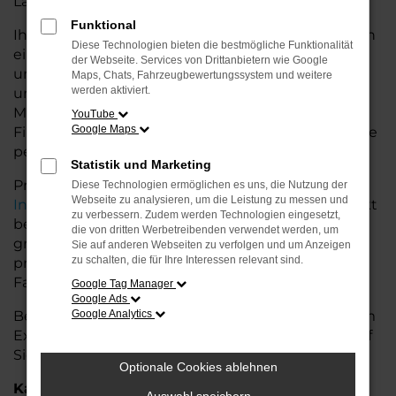
Land glänzt.
Funktional
Ihr VW Autohaus in Oldenburg bietet Ihnen neben
Diese Technologien bieten die bestmögliche Funktionalität
einer breiten Auswahl an VW Fahrzeugen auch
der Webseite. Services von Drittanbietern wie Google
umfassende Beratung und Service. Wir
Maps, Chats, Fahrzeugbewertungssystem und weitere
werden aktiviert.
unterstützen Sie bei der Auswahl des passenden
Modells und bieten maßgeschneiderte
YouTube
Google Maps
Finanzierungslösungen sowie Leasingoptionen, die
perfekt zu Ihrem Budget und Bedarf passen.
Statistik und Marketing
Profitieren Sie von zusätzlichen Services wie
Diese Technologien ermöglichen es uns, die Nutzung der
Webseite zu analysieren, um die Leistung zu messen und
Inzahlungnahme
,
Wartung und Reparaturen
direkt
zu verbessern. Zudem werden Technologien eingesetzt,
bei Ihrem VW Autohaus in Oldenburg. Mit unserer
die von dritten Werbetreibenden verwendet werden, um
großen Auswahl an Fahrzeugen und der
Sie auf anderen Webseiten zu verfolgen und um Anzeigen
zu schalten, die für Ihre Interessen relevant sind.
professionellen Beratung finden Sie bei uns das
Fahrzeug, das Ihre Ansprüche erfüllt.
Google Tag Manager
Google Ads
Besuchen Sie uns und lassen Sie sich von unserem
Google Analytics
Expertenteam beraten – der VW Arteon wartet auf
Sie!
Optionale Cookies ablehnen
Kategorie