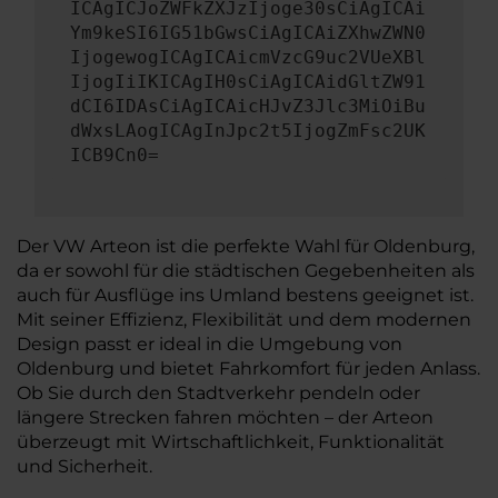
ICAgICJoZWFkZXJzIjoge30sCiAgICAi
Ym9keSI6IG51bGwsCiAgICAiZXhwZWN0
IjogewogICAgICAicmVzcG9uc2VUeXBl
IjogIiIKICAgIH0sCiAgICAidGltZW91
dCI6IDAsCiAgICAicHJvZ3Jlc3MiOiBu
dWxsLAogICAgInJpc2t5IjogZmFsc2UK
ICB9Cn0=
Der VW Arteon ist die perfekte Wahl für Oldenburg,
da er sowohl für die städtischen Gegebenheiten als
auch für Ausflüge ins Umland bestens geeignet ist.
Mit seiner Effizienz, Flexibilität und dem modernen
Design passt er ideal in die Umgebung von
Oldenburg und bietet Fahrkomfort für jeden Anlass.
Ob Sie durch den Stadtverkehr pendeln oder
längere Strecken fahren möchten – der Arteon
überzeugt mit Wirtschaftlichkeit, Funktionalität
und Sicherheit.