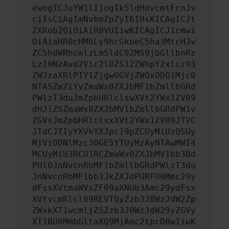
ewogICJuYW1lIjogIk5ldHdvcmtFcnJv
ciIsCiAgImNvbmZpZyI6IHsKICAgICJt
ZXRob2QiOiAiR0VUIiwKICAgICJ1cmwi
OiAiaHR0cHM6Ly9hcGkueC5ha3MtcHJv
ZC5hdWRhcmlzLm5ldC92MS9jbGllbnRz
LzI0NzAvd2Vic2l0ZS12ZWhpY2xlcz93
ZWJzaXRlPTY1ZjgwOGVjZWQxODQ1Mjc0
NTA5ZmZiYyZmaWx0ZXJbMF1bZmllbGRd
PWlzT3duJmZpbHRlclswXVt2YWx1ZV09
dHJ1ZSZmaWx0ZXJbMV1bZmllbGRdPW1v
ZGVsJmZpbHRlclsxXVt2YWx1ZV09JTVC
JTdCJTIyYXVkYXJpc19pZCUyMiUzQSUy
MjViODNlMzc3OGE5YTUyMzAyNTAwMWI4
MCUyMiU3RCU1RCZmaWx0ZXJbMV1bb3Bd
PUlOJnNvcnRbMF1bZmllbGRdPWlzT3du
JnNvcnRbMF1bb3JkZXJdPURFU0Mmc29y
dFsxXVtmaWVsZF09aXNUb3Amc29ydFsx
XVtvcmRlcl09REVTQyZzb3J0WzJdW2Zp
ZWxkXT1wcmljZSZzb3J0WzJdW29yZGVy
XT1BU0MmbGltaXQ9MjAmc2tpcD0wIiwK