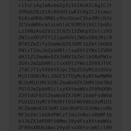
ciIsCiAgImNvbmZpZyI6IHsKICAgICJt
ZXRob2QiOiAiR0VUIiwKICAgICJ1cmwi
OiAiaHR0cHM6Ly9hcGkueC5ha3MtcHJv
ZC5hdWRhcmlzLm5ldC92MS9jbGllbnRz
LzI0NzAvd2Vic2l0ZS12ZWhpY2xlcz93
ZWJzaXRlPTY1ZjgwOGVjZWQxODQ1Mjc0
NTA5ZmZiYyZmaWx0ZXJbMF1bZmllbGRd
PWlzT3duJmZpbHRlclswXVt2YWx1ZV09
dHJ1ZSZmaWx0ZXJbMV1bZmllbGRdPW1v
ZGVsJmZpbHRlclsxXVt2YWx1ZV09JTVC
JTdCJTIyYXVkYXJpc19pZCUyMiUzQSUy
MjViODNlMzc3OGE5YTUyMzAyNTAwMWM0
NCUyMiU3RCU1RCZmaWx0ZXJbMV1bb3Bd
PUlOJmZpbHRlclsyXVtmaWVsZF09dXNh
Z2VTdGF0ZSZmaWx0ZXJbMl1bdmFsdWVd
PSU1QiUyMlVTRURfT05FWUVBUiUyMiU1
RCZmaWx0ZXJbMl1bb3BdPUlOJnNvcnRb
MF1bZmllbGRdPWlzT3duJnNvcnRbMF1b
b3JkZXJdPURFU0Mmc29ydFsxXVtmaWVs
ZF09aXNUb3Amc29ydFsxXVtvcmRlcl09