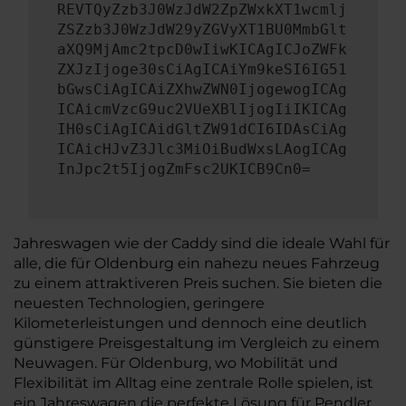
REVTQyZzb3J0WzJdW2ZpZWxkXT1wcmlj
ZSZzb3J0WzJdW29yZGVyXT1BU0MmbGlt
aXQ9MjAmc2tpcD0wIiwKICAgICJoZWFk
ZXJzIjoge30sCiAgICAiYm9keSI6IG51
bGwsCiAgICAiZXhwZWN0IjogewogICAg
ICAicmVzcG9uc2VUeXBlIjogIiIKICAg
IH0sCiAgICAidGltZW91dCI6IDAsCiAg
ICAicHJvZ3Jlc3MiOiBudWxsLAogICAg
InJpc2t5IjogZmFsc2UKICB9Cn0=
Jahreswagen wie der Caddy sind die ideale Wahl für
alle, die für Oldenburg ein nahezu neues Fahrzeug
zu einem attraktiveren Preis suchen. Sie bieten die
neuesten Technologien, geringere
Kilometerleistungen und dennoch eine deutlich
günstigere Preisgestaltung im Vergleich zu einem
Neuwagen. Für Oldenburg, wo Mobilität und
Flexibilität im Alltag eine zentrale Rolle spielen, ist
ein Jahreswagen die perfekte Lösung für Pendler,