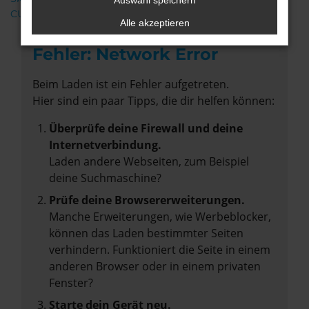
Auswahl speichern
CUPRA
Alle akzeptieren
Fehler: Network Error
Beim Laden ist ein Fehler aufgetreten.
Hier sind ein paar Tipps, die dir helfen können:
Überprüfe deine Firewall und deine
Internetverbindung.
Laden andere Webseiten, zum Beispiel
deine Suchmaschine?
Prüfe deine Browsererweiterungen.
Manche Erweiterungen, wie Werbeblocker,
können das Laden bestimmter Seiten
verhindern. Funktioniert die Seite in einem
anderen Browser oder in einem privaten
Fenster?
Starte dein Gerät neu.