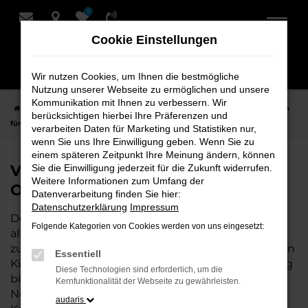
0
Zum
Hauptinhalt
Cookie Einstellungen
springen
Wir nutzen Cookies, um Ihnen die bestmögliche
Nutzung unserer Webseite zu ermöglichen und unsere
Kommunikation mit Ihnen zu verbessern. Wir
Startseite
Oldenburg
VW
VW Caddy
VW Caddy Jahreswagen
berücksichtigen hierbei Ihre Präferenzen und
für Oldenburg bei Schmidt + Koch
verarbeiten Daten für Marketing und Statistiken nur,
wenn Sie uns Ihre Einwilligung geben. Wenn Sie zu
einem späteren Zeitpunkt Ihre Meinung ändern, können
VW Caddy Jahreswagen für
Sie die Einwilligung jederzeit für die Zukunft widerrufen.
Weitere Informationen zum Umfang der
Oldenburg bei Schmidt + Koch
Datenverarbeitung finden Sie hier:
Datenschutzerklärung
Impressum
Der Caddy Jahreswagen ist die perfekte Wahl für
Folgende Kategorien von Cookies werden von uns eingesetzt:
alle, die für Oldenburg ein nahezu neues Fahrzeug
zu einem attraktiven Preis suchen. Mit nur wenigen
Essentiell
Kilometern und einer hervorragenden Ausstattung
Diese Technologien sind erforderlich, um die
bietet dieser Jahreswagen die Vorteile eines
Kernfunktionalität der Webseite zu gewährleisten.
Neuwagens, aber zu deutlich besseren
audaris