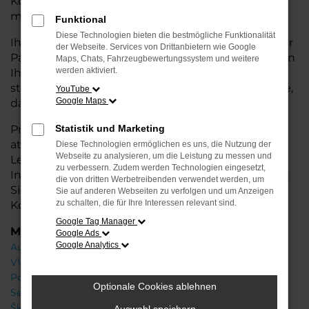
Konditionen. Ideal für alle, die hohe Qualität und
modernes Design zu einem fairen Preis möchten.
Funktional
Diese Technologien bieten die bestmögliche Funktionalität
Ihr VW Autohaus in Oldenburg ist Ihr kompetenter
der Webseite. Services von Drittanbietern wie Google
Partner, wenn es um Jahreswagen geht. Wir bieten
Maps, Chats, Fahrzeugbewertungssystem und weitere
werden aktiviert.
Ihnen eine große Auswahl an Fahrzeugen und
stehen Ihnen mit fachkundiger Beratung zur Seite,
YouTube
Google Maps
damit Sie das passende Modell finden.
Profitieren Sie von zusätzlichen
Statistik und Marketing
Services
wie
attraktiven Finanzierungsoptionen,
Diese Technologien ermöglichen es uns, die Nutzung der
Webseite zu analysieren, um die Leistung zu messen und
Leasingangeboten und der bequemen
zu verbessern. Zudem werden Technologien eingesetzt,
Inzahlungnahme Ihres alten Fahrzeugs. Besuchen
die von dritten Werbetreibenden verwendet werden, um
Sie uns und finden Sie Ihr Traumauto zu besten
Sie auf anderen Webseiten zu verfolgen und um Anzeigen
zu schalten, die für Ihre Interessen relevant sind.
Konditionen!
Google Tag Manager
Marken
Google Ads
Google Analytics
Audi
VW
Porsche
Optionale Cookies ablehnen
Seat
Škoda