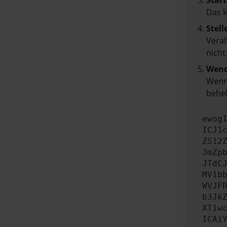
Start
Das 
Stell
Veral
nicht
Wend
Wenn 
beheb
ewog
ICJ1
ZS12
JmZp
JTdC
MV1b
WVJF
b3Jk
XT1w
ICAi