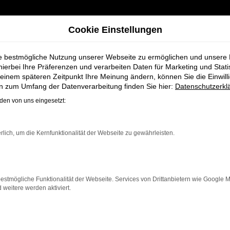
Cookie Einstellungen
ie bestmögliche Nutzung unserer Webseite zu ermöglichen und unsere
hierbei Ihre Präferenzen und verarbeiten Daten für Marketing und Stati
einem späteren Zeitpunkt Ihre Meinung ändern, können Sie die Einwillig
denburg bei Schmidt + Koch
en zum Umfang der Datenverarbeitung finden Sie hier:
Datenschutzerkl
en von uns eingesetzt:
lassung für Olde
rlich, um die Kernfunktionalität der Webseite zu gewährleisten.
estmögliche Funktionalität der Webseite. Services von Drittanbietern wie Google 
eitere werden aktiviert.
e, die für Oldenburg ein hochwertiges Fahrzeug zu eine
n alle Vorteile eines neuen Fahrzeugs, jedoch zu deutl
ichen Sicherheitsfeatures ist der Golf die ideale Lösung