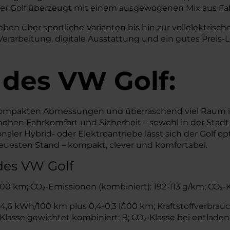
er Golf überzeugt mit einem ausgewogenen Mix aus Fahr
en über sportliche Varianten bis hin zur vollelektrischen
erarbeitung, digitale Ausstattung und ein gutes Preis-Lei
 des
VW
Golf:
 kompakten Abmessungen und überraschend viel Raum 
hohen Fahrkomfort und Sicherheit – sowohl in der Stadt 
ler Hybrid- oder Elektroantriebe lässt sich der Golf op
neuesten Stand – kompakt, clever und komfortabel.
des VW Golf
l/100 km; CO₂-Emissionen (kombiniert): 192-113 g/km; CO₂-
,6 kWh/100 km plus 0,4-0,3 l/100 km; Kraftstoffverbrauch
lasse gewichtet kombiniert: B; CO₂-Klasse bei entladene