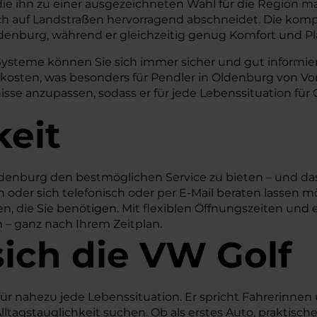
 die ihn zu einer ausgezeichneten Wahl für die Region 
s auch auf Landstraßen hervorragend abschneidet. Die
Oldenburg, während er gleichzeitig genug Komfort und Pl
Systeme können Sie sich immer sicher und gut informiert
skosten, was besonders für Pendler in Oldenburg von Vor
isse anzupassen, sodass er für jede Lebenssituation für 
keit
denburg den bestmöglichen Service zu bieten – und das
oder sich telefonisch oder per E-Mail beraten lassen mö
n, die Sie benötigen. Mit flexiblen Öffnungszeiten und 
n – ganz nach Ihrem Zeitplan.
sich die VW Golf
 für nahezu jede Lebenssituation. Er spricht Fahrerinne
tagstauglichkeit suchen. Ob als erstes Auto, praktische