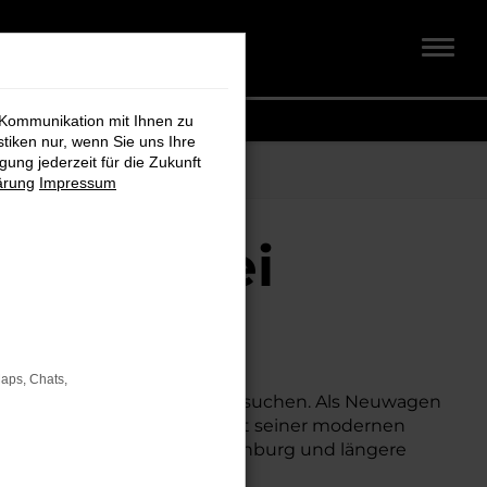
 Kommunikation mit Ihnen zu
stiken nur, wenn Sie uns Ihre
ung jederzeit für die Zukunft
ärung
Impressum
nburg bei
Maps, Chats,
m besonders attraktiven Preis suchen. Als Neuwagen
ich besseren Konditionen. Mit seiner modernen
 für den Stadtverkehr für Oldenburg und längere