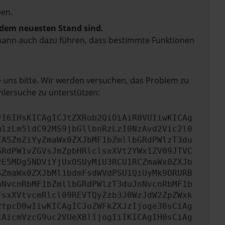
en.
f dem neuesten Stand sind.
rn kann auch dazu führen, dass bestimmte Funktionen
e uns bitte. Wir werden versuchen, das Problem zu
hlersuche zu unterstützen:
yI6IHsKICAgICJtZXRob2QiOiAiR0VUIiwKICAg
mlzLm5ldC92MS9jbGllbnRzLzI0NzAvd2Vic2l0
TA5ZmZiYyZmaWx0ZXJbMF1bZmllbGRdPWlzT3du
GRdPW1vZGVsJmZpbHRlclsxXVt2YWx1ZV09JTVC
2E5MDg5NDViYjUxOSUyMiU3RCU1RCZmaWx0ZXJb
SZmaWx0ZXJbMl1bdmFsdWVdPSU1QiUyMk9ORURB
nNvcnRbMF1bZmllbGRdPWlzT3duJnNvcnRbMF1b
FsxXVtvcmRlcl09REVTQyZzb3J0WzJdW2ZpZWxk
2tpcD0wIiwKICAgICJoZWFkZXJzIjoge30sCiAg
CAicmVzcG9uc2VUeXBlIjogIiIKICAgIH0sCiAg