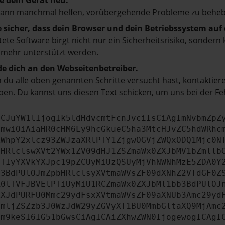
e dein Gerät neu.
kann manchmal helfen, vorübergehende Probleme zu beheb
e sicher, dass dein Browser und dein Betriebssystem au
tete Software birgt nicht nur ein Sicherheitsrisiko, sonde
 mehr unterstützt werden.
e dich an den Webseitenbetreiber.
du alle oben genannten Schritte versucht hast, kontaktier
en. Du kannst uns diesen Text schicken, um uns bei der Fe
ICJuYW1lIjogIk5ldHdvcmtFcnJvciIsCiAgImNvbmZpZ
cmwiOiAiaHR0cHM6Ly9hcGkueC5ha3MtcHJvZC5hdWRhc
ZWhpY2xlcz93ZWJzaXRlPTY1ZjgwOGVjZWQxODQ1Mjc0N
bHRlclswXVt2YWx1ZV09dHJ1ZSZmaWx0ZXJbMV1bZmllb
JTIyYXVkYXJpc19pZCUyMiUzQSUyMjVhNWNhMzE5ZDA0Y
b3BdPUlOJmZpbHRlclsyXVtmaWVsZF09dXNhZ2VTdGF0Z
R0lTVFJBVElPTiUyMiU1RCZmaWx0ZXJbMl1bb3BdPUlOJ
ZXJdPURFU0Mmc29ydFsxXVtmaWVsZF09aXNUb3Amc29yd
cmljZSZzb3J0WzJdW29yZGVyXT1BU0MmbGltaXQ9MjAmc
Ym9keSI6IG51bGwsCiAgICAiZXhwZWN0IjogewogICAgI