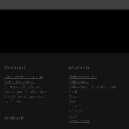
Verkauf
Marken
Aktionen für Neu- und
Elektromobilität
Gebrauchtwagen
Volkswagen
Fahrzeug-Showroom
Volkswagen Nutzfahrzeuge
Neuwagen-Konfigurator
Audi
Elektrofahrzeuge sofort
Škoda
verfügbar
Seat
Cupra
Porsche
Ford
Ankauf
Opel Service