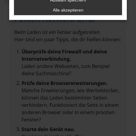
Auswahl speichern
CUPRA
Alle akzeptieren
Fehler: Network Error
Beim Laden ist ein Fehler aufgetreten.
Hier sind ein paar Tipps, die dir helfen können:
Überprüfe deine Firewall und deine
Internetverbindung.
Laden andere Webseiten, zum Beispiel
deine Suchmaschine?
Prüfe deine Browsererweiterungen.
Manche Erweiterungen, wie Werbeblocker,
können das Laden bestimmter Seiten
verhindern. Funktioniert die Seite in einem
anderen Browser oder in einem privaten
Fenster?
Starte dein Gerät neu.