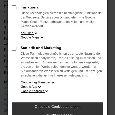
oder längere Fahrten – der ID.4 bietet Ihnen
höchsten Fahrkomfort, innovative Features und
Funktional
eine herausragende Wirtschaftlichkeit.
Diese Technologien bieten die bestmögliche Funktionalität
der Webseite. Services von Drittanbietern wie Google
Ihr VW Autohaus in Oldenburg steht Ihnen mit
Maps, Chats, Fahrzeugbewertungssystem und weitere
werden aktiviert.
einer breiten Auswahl an Neuwagen zur Seite und
bietet Ihnen umfassende Beratung, damit Sie das
YouTube
Google Maps
für Sie passende Fahrzeug finden. Profitieren Sie
von zusätzlichen Services wie attraktiven
Statistik und Marketing
Finanzierungsmöglichkeiten, Leasingangeboten
Diese Technologien ermöglichen es uns, die Nutzung der
und der Inzahlungnahme Ihres aktuellen
Webseite zu analysieren, um die Leistung zu messen und
Fahrzeugs. Besuchen Sie uns und lassen Sie sich
zu verbessern. Zudem werden Technologien eingesetzt,
von unseren Experten beraten – wir freuen uns,
die von dritten Werbetreibenden verwendet werden, um
Sie auf anderen Webseiten zu verfolgen und um Anzeigen
Ihnen den perfekten Neuwagen zu präsentieren!
zu schalten, die für Ihre Interessen relevant sind.
Marken
Google Tag Manager
Google Ads
Audi
Google Analytics
VW
Porsche
Seat
Optionale Cookies ablehnen
Škoda