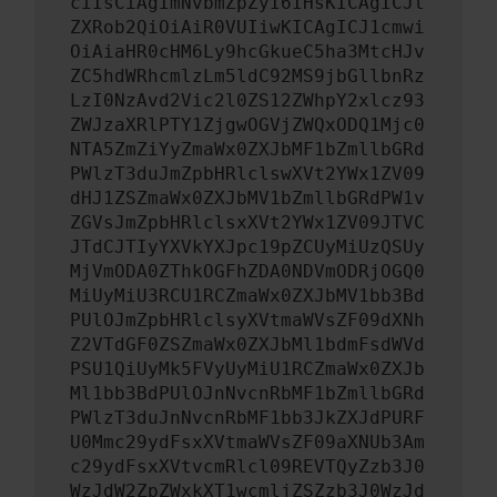
ciIsCiAgImNvbmZpZyI6IHsKICAgICJt
ZXRob2QiOiAiR0VUIiwKICAgICJ1cmwi
OiAiaHR0cHM6Ly9hcGkueC5ha3MtcHJv
ZC5hdWRhcmlzLm5ldC92MS9jbGllbnRz
LzI0NzAvd2Vic2l0ZS12ZWhpY2xlcz93
ZWJzaXRlPTY1ZjgwOGVjZWQxODQ1Mjc0
NTA5ZmZiYyZmaWx0ZXJbMF1bZmllbGRd
PWlzT3duJmZpbHRlclswXVt2YWx1ZV09
dHJ1ZSZmaWx0ZXJbMV1bZmllbGRdPW1v
ZGVsJmZpbHRlclsxXVt2YWx1ZV09JTVC
JTdCJTIyYXVkYXJpc19pZCUyMiUzQSUy
MjVmODA0ZThkOGFhZDA0NDVmODRjOGQ0
MiUyMiU3RCU1RCZmaWx0ZXJbMV1bb3Bd
PUlOJmZpbHRlclsyXVtmaWVsZF09dXNh
Z2VTdGF0ZSZmaWx0ZXJbMl1bdmFsdWVd
PSU1QiUyMk5FVyUyMiU1RCZmaWx0ZXJb
Ml1bb3BdPUlOJnNvcnRbMF1bZmllbGRd
PWlzT3duJnNvcnRbMF1bb3JkZXJdPURF
U0Mmc29ydFsxXVtmaWVsZF09aXNUb3Am
c29ydFsxXVtvcmRlcl09REVTQyZzb3J0
WzJdW2ZpZWxkXT1wcmljZSZzb3J0WzJd