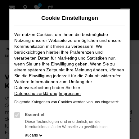
0
Zum
Hauptinhalt
Cookie Einstellungen
springen
Wir nutzen Cookies, um Ihnen die bestmögliche
Nutzung unserer Webseite zu ermöglichen und unsere
Kommunikation mit Ihnen zu verbessern. Wir
Startseite
Oldenburg
VW
VW ID.4
VW ID.4 Neuwagen bei
berücksichtigen hierbei Ihre Präferenzen und
Schmidt + Koch für Oldenburg
verarbeiten Daten für Marketing und Statistiken nur,
wenn Sie uns Ihre Einwilligung geben. Wenn Sie zu
einem späteren Zeitpunkt Ihre Meinung ändern, können
VW ID.4 Neuwagen bei Schmidt +
Sie die Einwilligung jederzeit für die Zukunft widerrufen.
Weitere Informationen zum Umfang der
Koch für Oldenburg
Datenverarbeitung finden Sie hier:
Datenschutzerklärung
Impressum
VW ID.4 ist die perfekte Wahl für alle, die für
Folgende Kategorien von Cookies werden von uns eingesetzt:
Oldenburg einen Neuwagen suchen. Mit seiner
modernen Technik, seinem effizienten Antrieb und
Essentiell
dem stilvollen Design ist der ID.4 die ideale Lösung
Diese Technologien sind erforderlich, um die
für jeden, der ein zuverlässiges und komfortables
Kernfunktionalität der Webseite zu gewährleisten.
Fahrzeug möchte. Egal, ob für den Stadtverkehr
audaris