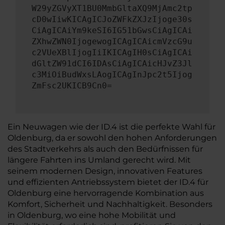
W29yZGVyXT1BU0MmbGltaXQ9MjAmc2tp
cD0wIiwKICAgICJoZWFkZXJzIjoge30s
CiAgICAiYm9keSI6IG51bGwsCiAgICAi
ZXhwZWN0IjogewogICAgICAicmVzcG9u
c2VUeXBlIjogIiIKICAgIH0sCiAgICAi
dGltZW91dCI6IDAsCiAgICAicHJvZ3Jl
c3MiOiBudWxsLAogICAgInJpc2t5Ijog
ZmFsc2UKICB9Cn0=
Ein Neuwagen wie der ID.4 ist die perfekte Wahl für
Oldenburg, da er sowohl den hohen Anforderungen
des Stadtverkehrs als auch den Bedürfnissen für
längere Fahrten ins Umland gerecht wird. Mit
seinem modernen Design, innovativen Features
und effizienten Antriebssystem bietet der ID.4 für
Oldenburg eine hervorragende Kombination aus
Komfort, Sicherheit und Nachhaltigkeit. Besonders
in Oldenburg, wo eine hohe Mobilität und