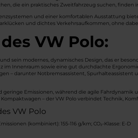
en, die ein praktisches Zweitfahrzeug suchen, finden 
nzsystemen und einer komfortablen Ausstattung bietet 
arklücken und dichtes Verkehrsaufkommen, ohne dabei 
 des
VW
Polo:
nd sein modernes, dynamisches Design, das er besonder
latz im Innenraum sowie eine gut durchdachte Ergonomi
rgen – darunter Notbremsassistent, Spurhalteassistent 
d geringe Emissionen, während die agile Fahrdynamik un
her Kompaktwagen – der VW Polo verbindet Technik, Komf
des VW Polo
-Emissionen (kombiniert): 155-116 g/km; CO₂-Klasse: E-D