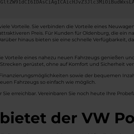
dGltZW91dCI6IDAsCiAgICAicHJvZ3Jlc3MiOiBudWxsL
iele Vorteile. Sie verbinden die Vorteile eines Neuwage
attraktiveren Preis. Für Kunden für Oldenburg, die ein
über hinaus bieten sie eine schnelle Verfügbarkeit, da 
e Vorteile eines nahezu neuen Fahrzeugs genießen und 
 Strecken gerüstet, ohne auf Komfort und Sicherheit ve
 Finanzierungsmöglichkeiten sowie der bequemen Inzah
euen Fahrzeugs so einfach wie möglich.
 Sie erreichbar. Vereinbaren Sie noch heute Ihre Probe
 bietet der VW P