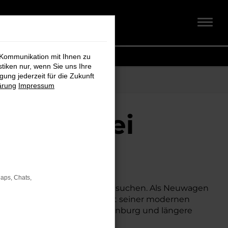
 Kommunikation mit Ihnen zu
stiken nur, wenn Sie uns Ihre
ung jederzeit für die Zukunft
ärung
Impressum
enburg bei
Maps, Chats,
m besonders attraktiven Preis suchen. Als Neuwagen
ich besseren Konditionen. Mit seiner modernen
 für den Stadtverkehr für Oldenburg und längere