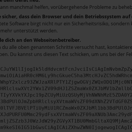
e dein Gerät neu.
kann manchmal helfen, vorübergehende Probleme zu beheb
e sicher, dass dein Browser und dein Betriebssystem au
tete Software birgt nicht nur ein Sicherheitsrisiko, sonde
 mehr unterstützt werden.
e dich an den Webseitenbetreiber.
du alle oben genannten Schritte versucht hast, kontaktier
en. Du kannst uns diesen Text schicken, um uns bei der Fe
ICJuYW1lIjogIk5ldHdvcmtFcnJvciIsCiAgImNvbmZpZ
cmwiOiAiaHR0cHM6Ly9hcGkueC5ha3MtcHJvZC5hdWRhc
ZWhpY2xlcz93ZWJzaXRlPTY1ZjgwOGVjZWQxODQ1Mjc0N
bHRlclswXVt2YWx1ZV09dHJ1ZSZmaWx0ZXJbMV1bZmllb
JTIyYXVkYXJpc19pZCUyMiUzQSUyMjVhNWNhMzE5ZDA0Y
b3BdPUlOJmZpbHRlclsyXVtmaWVsZF09dXNhZ2VTdGF0Z
R0lTVFJBVElPTiUyMiU1RCZmaWx0ZXJbMl1bb3BdPUlOJ
ZXJdPURFU0Mmc29ydFsxXVtmaWVsZF09aXNUb3Amc29yd
cmljZSZzb3J0WzJdW29yZGVyXT1BU0MmbGltaXQ9MjAmc
Ym9keSI6IG51bGwsCiAgICAiZXhwZWN0IjogewogICAgI