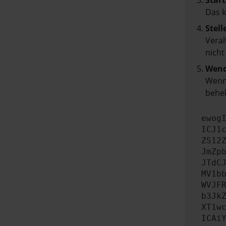
Start
Das 
Stell
Veral
nicht
Wend
Wenn 
beheb
ewog
ICJ1
ZS12
JmZp
JTdC
MV1b
WVJF
b3Jk
XT1w
ICAi