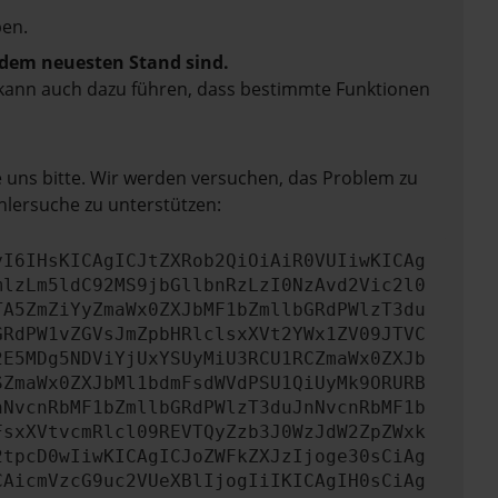
en.
f dem neuesten Stand sind.
rn kann auch dazu führen, dass bestimmte Funktionen
e uns bitte. Wir werden versuchen, das Problem zu
hlersuche zu unterstützen:
yI6IHsKICAgICJtZXRob2QiOiAiR0VUIiwKICAg
mlzLm5ldC92MS9jbGllbnRzLzI0NzAvd2Vic2l0
TA5ZmZiYyZmaWx0ZXJbMF1bZmllbGRdPWlzT3du
GRdPW1vZGVsJmZpbHRlclsxXVt2YWx1ZV09JTVC
2E5MDg5NDViYjUxYSUyMiU3RCU1RCZmaWx0ZXJb
SZmaWx0ZXJbMl1bdmFsdWVdPSU1QiUyMk9ORURB
nNvcnRbMF1bZmllbGRdPWlzT3duJnNvcnRbMF1b
FsxXVtvcmRlcl09REVTQyZzb3J0WzJdW2ZpZWxk
2tpcD0wIiwKICAgICJoZWFkZXJzIjoge30sCiAg
CAicmVzcG9uc2VUeXBlIjogIiIKICAgIH0sCiAg