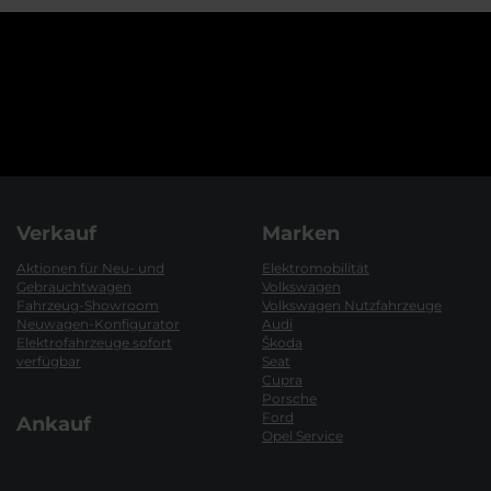
Verkauf
Marken
Aktionen für Neu- und
Elektromobilität
Gebrauchtwagen
Volkswagen
Fahrzeug-Showroom
Volkswagen Nutzfahrzeuge
Neuwagen-Konfigurator
Audi
Elektrofahrzeuge sofort
Škoda
verfügbar
Seat
Cupra
Porsche
Ford
Ankauf
Opel Service