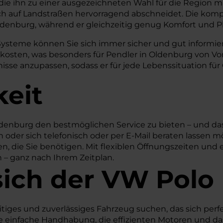
, die ihn zu einer ausgezeichneten Wahl für die Region 
s auch auf Landstraßen hervorragend abschneidet. Die
Oldenburg, während er gleichzeitig genug Komfort und Pl
Systeme können Sie sich immer sicher und gut informiert
skosten, was besonders für Pendler in Oldenburg von Vor
isse anzupassen, sodass er für jede Lebenssituation für 
keit
denburg den bestmöglichen Service zu bieten – und das
oder sich telefonisch oder per E-Mail beraten lassen mö
n, die Sie benötigen. Mit flexiblen Öffnungszeiten und 
n – ganz nach Ihrem Zeitplan.
sich der VW Polo
lseitiges und zuverlässiges Fahrzeug suchen, das sich per
e einfache Handhabung, die effizienten Motoren und da