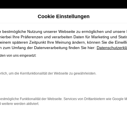
Cookie Einstellungen
ie bestmögliche Nutzung unserer Webseite zu ermöglichen und unsere
hierbei Ihre Präferenzen und verarbeiten Daten für Marketing und Stati
einem späteren Zeitpunkt Ihre Meinung ändern, können Sie die Einwillig
ldenburg bei Schmidt + Koch
en zum Umfang der Datenverarbeitung finden Sie hier:
Datenschutzerkl
en von uns eingesetzt:
lassung für Old
rlich, um die Kernfunktionalität der Webseite zu gewährleisten.
estmögliche Funktionalität der Webseite. Services von Drittanbietern wie Google 
eitere werden aktiviert.
e, die für Oldenburg ein hochwertiges Fahrzeug zu eine
n alle Vorteile eines neuen Fahrzeugs, jedoch zu deutl
ichen Sicherheitsfeatures ist der Polo die ideale Lösung