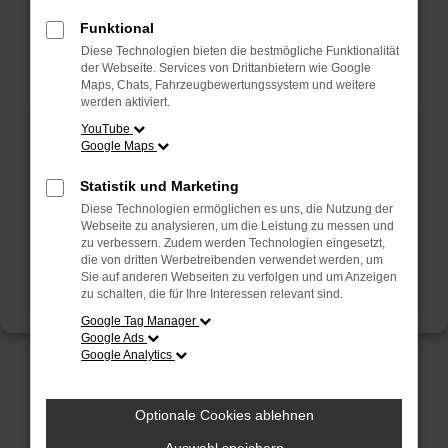
Funktional
Fahrzeug-Showroom
Servicetermin
Diese Technologien bieten die bestmögliche Funktionalität
der Webseite. Services von Drittanbietern wie Google
Maps, Chats, Fahrzeugbewertungssystem und weitere
werden aktiviert.
YouTube
Google Maps
Statistik und Marketing
Diese Technologien ermöglichen es uns, die Nutzung der
Webseite zu analysieren, um die Leistung zu messen und
zu verbessern. Zudem werden Technologien eingesetzt,
die von dritten Werbetreibenden verwendet werden, um
Sie auf anderen Webseiten zu verfolgen und um Anzeigen
zu schalten, die für Ihre Interessen relevant sind.
Google Tag Manager
Google Ads
Google Analytics
Schmidt + Koch
Optionale Cookies ablehnen
Starke Gruppe – Starke Leistung