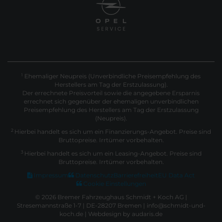
Ehemaliger Neupreis (Unverbindliche Preisempfehlung des
1
Herstellers am Tag der Erstzulassung).
Der errechnete Preisvorteil sowie die angegebene Ersparnis
errechnet sich gegenüber der ehemaligen unverbindlichen
Preisempfehlung des Herstellers am Tag der Erstzulassung
(Neupreis).
2
Hierbei handelt es sich um ein Finanzierungs-Angebot. Preise sind
Bruttopreise. Irrtümer vorbehalten.
3
Hierbei handelt es sich um ein Leasing-Angebot. Preise sind
Bruttopreise. Irrtümer vorbehalten.
Impressum
Datenschutz
Barrierefreiheit
EU Data Act
Cookie Einstellungen
© 2026 Bremer Fahrzeughaus Schmidt + Koch AG |
Stresemannstraße 1-7 | DE-28207 Bremen | info@schmidt-und-
koch.de |
Webdesign by audaris.de