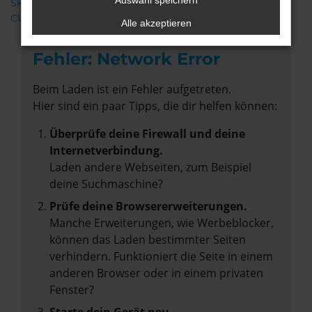
Auswahl speichern
Škoda
CUPRA
Alle akzeptieren
Fehler: Network Error
Beim Laden ist ein Fehler aufgetreten.
Hier sind ein paar Tipps, die dir helfen können:
Überprüfe deine Firewall und deine
Internetverbindung.
Laden andere Webseiten, zum Beispiel
deine Suchmaschine?
Prüfe deine Browsererweiterungen.
Manche Erweiterungen, wie Werbeblocker,
können das Laden bestimmter Seiten
verhindern. Funktioniert die Seite in einem
anderen Browser oder in einem privaten
Fenster?