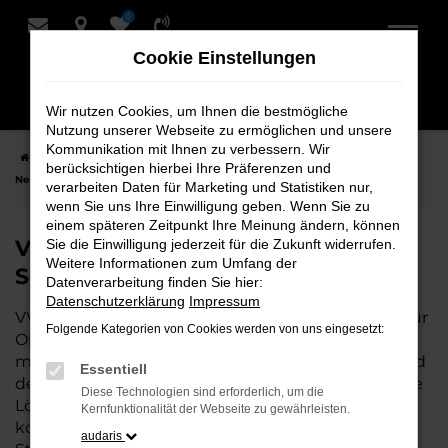
0
Zum
Hauptinhalt
Cookie Einstellungen
springen
Wir nutzen Cookies, um Ihnen die bestmögliche
Nutzung unserer Webseite zu ermöglichen und unsere
Kommunikation mit Ihnen zu verbessern. Wir
Startseite
Oldenburg
VW
VW T7 California
VW T7 California
berücksichtigen hierbei Ihre Präferenzen und
Neuwagen bei Schmidt + Koch für Oldenburg
verarbeiten Daten für Marketing und Statistiken nur,
wenn Sie uns Ihre Einwilligung geben. Wenn Sie zu
einem späteren Zeitpunkt Ihre Meinung ändern, können
VW T7 California Neuwagen bei
Sie die Einwilligung jederzeit für die Zukunft widerrufen.
Weitere Informationen zum Umfang der
Schmidt + Koch für Oldenburg
Datenverarbeitung finden Sie hier:
Datenschutzerklärung
Impressum
VW T7 California ist die perfekte Wahl für alle, die für
Folgende Kategorien von Cookies werden von uns eingesetzt:
Oldenburg einen Neuwagen suchen. Mit seiner
modernen Technik, seinem effizienten Antrieb und
Essentiell
dem stilvollen Design ist der T7 California die ideale
Diese Technologien sind erforderlich, um die
Lösung für jeden, der ein zuverlässiges und
Kernfunktionalität der Webseite zu gewährleisten.
komfortables Fahrzeug möchte. Egal, ob für den
audaris