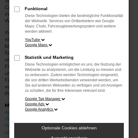
Stadtverkehr oder längere Fahrten – der T7
California bietet Ihnen höchsten Fahrkomfort,
Funktional
innovative Features und eine herausragende
Diese Technologien bieten die bestmögliche Funktionalität
Wirtschaftlichkeit.
der Webseite. Services von Drittanbietern wie Google
Maps, Chats, Fahrzeugbewertungssystem und weitere
werden aktiviert.
Ihr VW Autohaus in Oldenburg steht Ihnen mit
einer breiten Auswahl an Neuwagen zur Seite und
YouTube
Google Maps
bietet Ihnen umfassende Beratung, damit Sie das
für Sie passende Fahrzeug finden. Profitieren Sie
Statistik und Marketing
von zusätzlichen Services wie attraktiven
Diese Technologien ermöglichen es uns, die Nutzung der
Finanzierungsmöglichkeiten, Leasingangeboten
Webseite zu analysieren, um die Leistung zu messen und
und der Inzahlungnahme Ihres aktuellen
zu verbessern. Zudem werden Technologien eingesetzt,
Fahrzeugs. Besuchen Sie uns und lassen Sie sich
die von dritten Werbetreibenden verwendet werden, um
Sie auf anderen Webseiten zu verfolgen und um Anzeigen
von unseren Experten beraten – wir freuen uns,
zu schalten, die für Ihre Interessen relevant sind.
Ihnen den perfekten Neuwagen zu präsentieren!
Google Tag Manager
Google Ads
Marken
Google Analytics
Audi
VW
Porsche
Optionale Cookies ablehnen
Seat