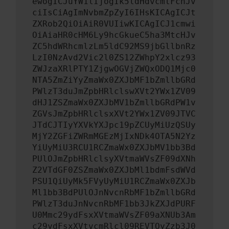
ewogICJuYW1lIjogIk5ldHdvcmtFcnJv
ciIsCiAgImNvbmZpZyI6IHsKICAgICJt
ZXRob2QiOiAiR0VUIiwKICAgICJ1cmwi
OiAiaHR0cHM6Ly9hcGkueC5ha3MtcHJv
ZC5hdWRhcmlzLm5ldC92MS9jbGllbnRz
LzI0NzAvd2Vic2l0ZS12ZWhpY2xlcz93
ZWJzaXRlPTY1ZjgwOGVjZWQxODQ1Mjc0
NTA5ZmZiYyZmaWx0ZXJbMF1bZmllbGRd
PWlzT3duJmZpbHRlclswXVt2YWx1ZV09
dHJ1ZSZmaWx0ZXJbMV1bZmllbGRdPW1v
ZGVsJmZpbHRlclsxXVt2YWx1ZV09JTVC
JTdCJTIyYXVkYXJpc19pZCUyMiUzQSUy
MjY2ZGFiZWRmMGEzMjIxNDk4OTA5N2Yz
YiUyMiU3RCU1RCZmaWx0ZXJbMV1bb3Bd
PUlOJmZpbHRlclsyXVtmaWVsZF09dXNh
Z2VTdGF0ZSZmaWx0ZXJbMl1bdmFsdWVd
PSU1QiUyMk5FVyUyMiU1RCZmaWx0ZXJb
Ml1bb3BdPUlOJnNvcnRbMF1bZmllbGRd
PWlzT3duJnNvcnRbMF1bb3JkZXJdPURF
U0Mmc29ydFsxXVtmaWVsZF09aXNUb3Am
c29ydFsxXVtvcmRlcl09REVTQyZzb3J0