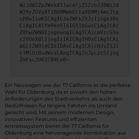
WzJdW2ZpZWxkXT1wcmljZSZzb3J0WzJd
W29yZGVyXT1BU0MmbGltaXQ9MjAmc2tp
cD0wIiwKICAgICJoZWFkZXJzIjoge30s
CiAgICAiYm9keSI6IG51bGwsCiAgICAi
ZXhwZWN0IjogewogICAgICAicmVzcG9u
c2VUeXBlIjogIiIKICAgIH0sCiAgICAi
dGltZW91dCI6IDAsCiAgICAicHJvZ3Jl
c3MiOiBudWxsLAogICAgInJpc2t5Ijog
ZmFsc2UKICB9Cn0=
Ein Neuwagen wie der T7 California ist die perfekte
Wahl für Oldenburg, da er sowohl den hohen
Anforderungen des Stadtverkehrs als auch den
Bedürfnissen für längere Fahrten ins Umland
gerecht wird. Mit seinem modernen Design,
innovativen Features und effizienten
Antriebssystem bietet der T7 California für
Oldenburg eine hervorragende Kombination aus