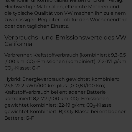
ist er ideal für komfortables Reisen und den Alltag.
Hochwertige Materialien, effiziente Motoren und
die typische Qualität von VW machen ihn zu einem
zuverlässigen Begleiter – ob für den Wochenendtrip
oder den täglichen Einsatz.
Verbrauchs- und Emissionswerte des VW
California
Verbrenner: Kraftstoffverbrauch (kombiniert): 9,3-6,5
l/100 km; CO
-Emissionen (kombiniert): 212-171 g/km;
2
CO
-Klasse: G-F
2
Hybrid: Energieverbrauch gewichtet kombiniert:
23,6-22,2 kWh/100 km plus 1,0-0,8 l/100 km;
Kraftstoffverbrauch bei entladener Batterie
kombiniert: 8,2-7,7 l/100 km; CO
-Emissionen
2
gewichtet kombiniert: 22-19 g/km; CO
-Klasse
2
gewichtet kombiniert: B; CO
-Klasse bei entladener
2
Batterie: G-F