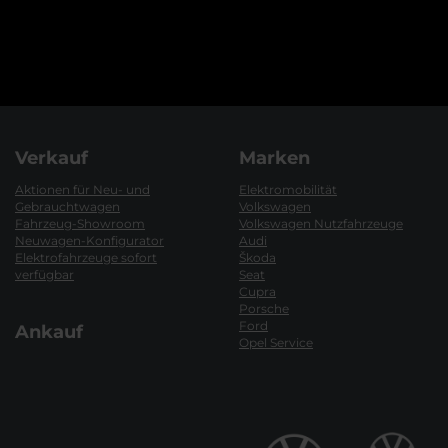
Verkauf
Marken
Aktionen für Neu- und
Elektromobilität
Gebrauchtwagen
Volkswagen
Fahrzeug-Showroom
Volkswagen Nutzfahrzeuge
Neuwagen-Konfigurator
Audi
Elektrofahrzeuge sofort
Škoda
verfügbar
Seat
Cupra
Porsche
Ford
Ankauf
Opel Service