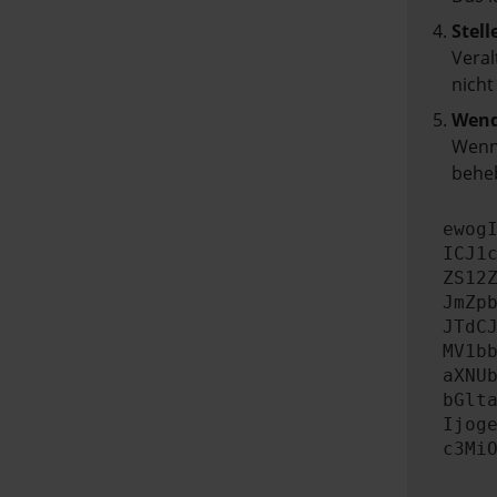
Stell
Veral
nicht
Wend
Wenn 
beheb
ewog
ICJ1
ZS12
JmZp
JTdC
MV1b
aXNU
bGlt
Ijog
c3Mi