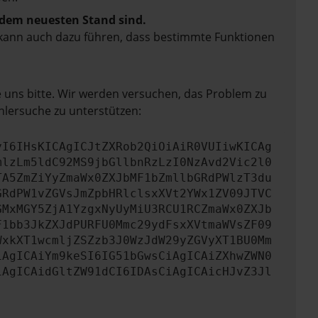
f dem neuesten Stand sind.
rn kann auch dazu führen, dass bestimmte Funktionen
e uns bitte. Wir werden versuchen, das Problem zu
hlersuche zu unterstützen:
yI6IHsKICAgICJtZXRob2QiOiAiR0VUIiwKICAg
mlzLm5ldC92MS9jbGllbnRzLzI0NzAvd2Vic2l0
TA5ZmZiYyZmaWx0ZXJbMF1bZmllbGRdPWlzT3du
GRdPW1vZGVsJmZpbHRlclsxXVt2YWx1ZV09JTVC
GMxMGY5ZjA1YzgxNyUyMiU3RCU1RCZmaWx0ZXJb
F1bb3JkZXJdPURFU0Mmc29ydFsxXVtmaWVsZF09
WxkXT1wcmljZSZzb3J0WzJdW29yZGVyXT1BU0Mm
iAgICAiYm9keSI6IG51bGwsCiAgICAiZXhwZWN0
iAgICAidGltZW91dCI6IDAsCiAgICAicHJvZ3Jl