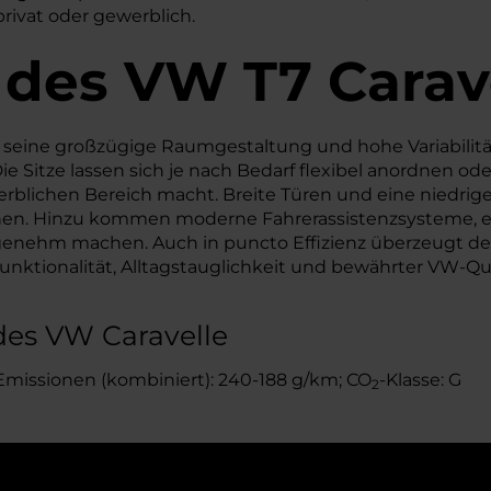
privat oder gewerblich.
 des
VW
T7 Carav
 seine großzügige Raumgestaltung und hohe Variabilität a
ie Sitze lassen sich je nach Bedarf flexibel anordnen od
erblichen Bereich macht. Breite Türen und eine niedrig
nen. Hinzu kommen moderne Fahrerassistenzsysteme, ein
enehm machen. Auch in puncto Effizienz überzeugt der
ktionalität, Alltagstauglichkeit und bewährter VW-Qualit
des VW Caravelle
Emissionen (kombiniert): 240-188 g/km; CO
-Klasse: G
2