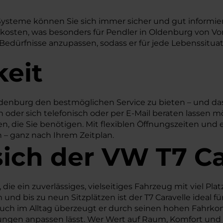
Systeme können Sie sich immer sicher und gut informiert
skosten, was besonders für Pendler in Oldenburg von Vor
 Bedürfnisse anzupassen, sodass er für jede Lebenssituat
keit
denburg den bestmöglichen Service zu bieten – und das
oder sich telefonisch oder per E-Mail beraten lassen mö
n, die Sie benötigen. Mit flexiblen Öffnungszeiten und 
n – ganz nach Ihrem Zeitplan.
sich der VW T7 Ca
die ein zuverlässiges, vielseitiges Fahrzeug mit viel Plat
d bis zu neun Sitzplätzen ist der T7 Caravelle ideal f
uch im Alltag überzeugt er durch seinen hohen Fahrkom
ungen anpassen lässt. Wer Wert auf Raum, Komfort und Al