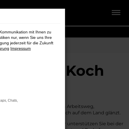
 Kommunikation mit Ihnen zu
stiken nur, wenn Sie uns Ihre
ung jederzeit für die Zukunft
ärung
Impressum
chmidt + Koch
Maps, Chats,
 suchen. Ob für den täglichen Arbeitsweg,
s sowohl in der Stadt als auch auf dem Land glänzt.
 Beratung und Service. Wir unterstützen Sie bei der