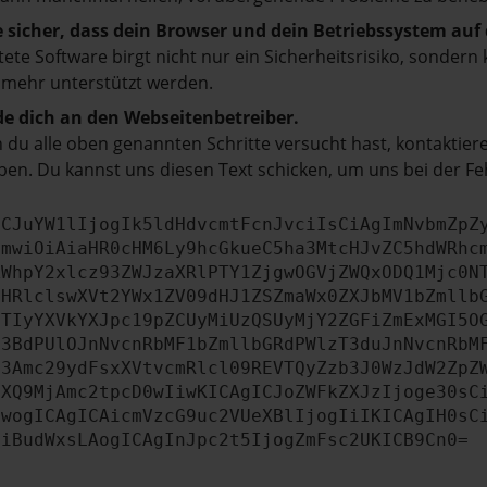
e sicher, dass dein Browser und dein Betriebssystem au
tete Software birgt nicht nur ein Sicherheitsrisiko, sonde
 mehr unterstützt werden.
e dich an den Webseitenbetreiber.
du alle oben genannten Schritte versucht hast, kontaktier
en. Du kannst uns diesen Text schicken, um uns bei der Fe
ICJuYW1lIjogIk5ldHdvcmtFcnJvciIsCiAgImNvbmZpZ
cmwiOiAiaHR0cHM6Ly9hcGkueC5ha3MtcHJvZC5hdWRhc
ZWhpY2xlcz93ZWJzaXRlPTY1ZjgwOGVjZWQxODQ1Mjc0N
bHRlclswXVt2YWx1ZV09dHJ1ZSZmaWx0ZXJbMV1bZmllb
JTIyYXVkYXJpc19pZCUyMiUzQSUyMjY2ZGFiZmExMGI5O
b3BdPUlOJnNvcnRbMF1bZmllbGRdPWlzT3duJnNvcnRbM
b3Amc29ydFsxXVtvcmRlcl09REVTQyZzb3J0WzJdW2ZpZ
aXQ9MjAmc2tpcD0wIiwKICAgICJoZWFkZXJzIjoge30sC
ewogICAgICAicmVzcG9uc2VUeXBlIjogIiIKICAgIH0sC
OiBudWxsLAogICAgInJpc2t5IjogZmFsc2UKICB9Cn0=