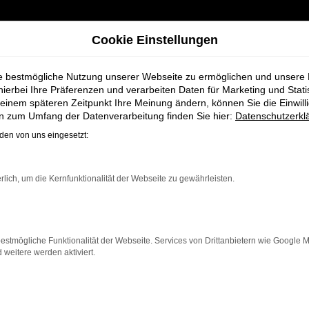
Cookie Einstellungen
ie bestmögliche Nutzung unserer Webseite zu ermöglichen und unsere
hierbei Ihre Präferenzen und verarbeiten Daten für Marketing und Stati
einem späteren Zeitpunkt Ihre Meinung ändern, können Sie die Einwillig
och für Oldenburg
en zum Umfang der Datenverarbeitung finden Sie hier:
Datenschutzerkl
en von uns eingesetzt:
 Fahrzeuge bei S
rlich, um die Kernfunktionalität der Webseite zu gewährleisten.
estmögliche Funktionalität der Webseite. Services von Drittanbietern wie Google 
eitere werden aktiviert.
 Oldenburg, die ein zuverlässiges und modernes Fahrzeug
elle bietet Komfort, Effizienz und modernes Design, da
ner breiten Auswahl an VW Fahrzeugen auch umfassende