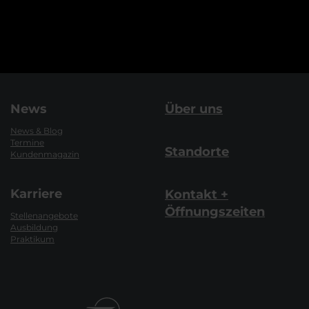
News
Über uns
News & Blog
Termine
Standorte
Kundenmagazin
Karriere
Kontakt +
Öffnungszeiten
Stellenangebote
Ausbildung
Praktikum