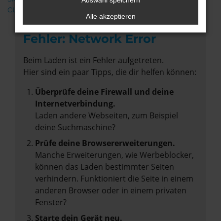
Auswahl speichern
CUPRA
Alle akzeptieren
Fehler: Network Error
Beim Laden ist ein Fehler aufgetreten.
Hier sind ein paar Tipps, die dir helfen können:
Überprüfe deine Firewall und deine
Internetverbindung.
Laden andere Webseiten, zum Beispiel
deine Suchmaschine?
Prüfe deine Browsererweiterungen.
Manche Erweiterungen, wie Werbeblocker,
können das Laden bestimmter Seiten
verhindern. Funktioniert die Seite in einem
anderen Browser oder in einem privaten
Fenster?
Starte dein Gerät neu.