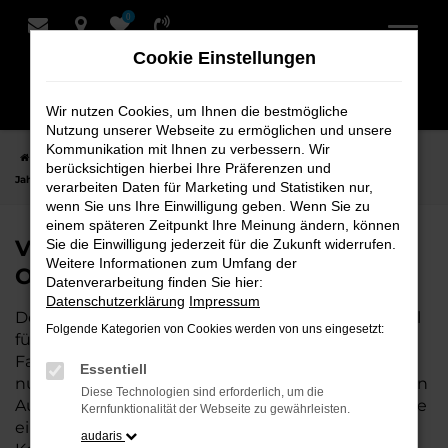
0
Zum
Hauptinhalt
Cookie Einstellungen
springen
Wir nutzen Cookies, um Ihnen die bestmögliche
Nutzung unserer Webseite zu ermöglichen und unsere
Kommunikation mit Ihnen zu verbessern. Wir
Startseite
Oldenburg
VW
VW T7 Multivan
VW T7 Multivan
berücksichtigen hierbei Ihre Präferenzen und
Jahreswagen für Oldenburg bei Schmidt + Koch
verarbeiten Daten für Marketing und Statistiken nur,
wenn Sie uns Ihre Einwilligung geben. Wenn Sie zu
einem späteren Zeitpunkt Ihre Meinung ändern, können
VW T7 Multivan Jahreswagen für
Sie die Einwilligung jederzeit für die Zukunft widerrufen.
Weitere Informationen zum Umfang der
Oldenburg bei Schmidt + Koch
Datenverarbeitung finden Sie hier:
Datenschutzerklärung
Impressum
Der T7 Multivan Jahreswagen ist die perfekte Wahl
Folgende Kategorien von Cookies werden von uns eingesetzt:
für alle, die für Oldenburg ein nahezu neues
Fahrzeug zu einem attraktiven Preis suchen. Mit
Essentiell
nur wenigen Kilometern und einer hervorragenden
Diese Technologien sind erforderlich, um die
Ausstattung bietet dieser Jahreswagen die Vorteile
Kernfunktionalität der Webseite zu gewährleisten.
eines Neuwagens, aber zu deutlich besseren
audaris