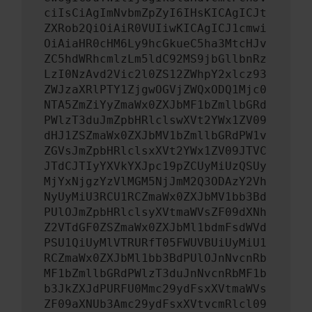
ciIsCiAgImNvbmZpZyI6IHsKICAgICJt
ZXRob2QiOiAiR0VUIiwKICAgICJ1cmwi
OiAiaHR0cHM6Ly9hcGkueC5ha3MtcHJv
ZC5hdWRhcmlzLm5ldC92MS9jbGllbnRz
LzI0NzAvd2Vic2l0ZS12ZWhpY2xlcz93
ZWJzaXRlPTY1ZjgwOGVjZWQxODQ1Mjc0
NTA5ZmZiYyZmaWx0ZXJbMF1bZmllbGRd
PWlzT3duJmZpbHRlclswXVt2YWx1ZV09
dHJ1ZSZmaWx0ZXJbMV1bZmllbGRdPW1v
ZGVsJmZpbHRlclsxXVt2YWx1ZV09JTVC
JTdCJTIyYXVkYXJpc19pZCUyMiUzQSUy
MjYxNjgzYzVlMGM5NjJmM2Q3ODAzY2Vh
NyUyMiU3RCU1RCZmaWx0ZXJbMV1bb3Bd
PUlOJmZpbHRlclsyXVtmaWVsZF09dXNh
Z2VTdGF0ZSZmaWx0ZXJbMl1bdmFsdWVd
PSU1QiUyMlVTRURfT05FWUVBUiUyMiU1
RCZmaWx0ZXJbMl1bb3BdPUlOJnNvcnRb
MF1bZmllbGRdPWlzT3duJnNvcnRbMF1b
b3JkZXJdPURFU0Mmc29ydFsxXVtmaWVs
ZF09aXNUb3Amc29ydFsxXVtvcmRlcl09