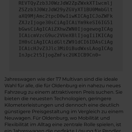
REVTQyZzb3J0WzJdW2ZpZWxkXT1wcmlj
ZSZzb3J0WzJdW29yZGVyXT1BU0MmbGlt
aXQ9MjAmc2tpcD0wIiwKICAgICJoZWFk
ZXJzIjoge30sCiAgICAiYm9keSI6IG51
bGwsCiAgICAiZXhwZWN0IjogewogICAg
ICAicmVzcG9uc2VUeXBlIjogIiIKICAg
IH0sCiAgICAidGltZW91dCI6IDAsCiAg
ICAicHJvZ3Jlc3MiOiBudWxsLAogICAg
InJpc2t5IjogZmFsc2UKICB9Cn0=
Jahreswagen wie der T7 Multivan sind die ideale
Wahl für alle, die für Oldenburg ein nahezu neues
Fahrzeug zu einem attraktiveren Preis suchen. Sie
bieten die neuesten Technologien, geringere
Kilometerleistungen und dennoch eine deutlich
günstigere Preisgestaltung im Vergleich zu einem
Neuwagen. Für Oldenburg, wo Mobilität und
Flexibilität im Alltag eine zentrale Rolle spielen, ist
ein Jahreswagen die perfekte Lösung für Pendler,