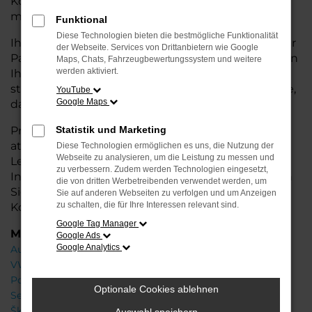
Konditionen. Ideal für alle, die hohe Qualität und
modernes Design zu einem fairen Preis möchten.
Funktional
Diese Technologien bieten die bestmögliche Funktionalität
Ihr VW Autohaus in Oldenburg ist Ihr kompetenter
der Webseite. Services von Drittanbietern wie Google
Partner, wenn es um Jahreswagen geht. Wir bieten
Maps, Chats, Fahrzeugbewertungssystem und weitere
werden aktiviert.
Ihnen eine große Auswahl an Fahrzeugen und
stehen Ihnen mit fachkundiger Beratung zur Seite,
YouTube
Google Maps
damit Sie das passende Modell finden.
Profitieren Sie von zusätzlichen
Statistik und Marketing
Services
wie
attraktiven Finanzierungsoptionen,
Diese Technologien ermöglichen es uns, die Nutzung der
Webseite zu analysieren, um die Leistung zu messen und
Leasingangeboten und der bequemen
zu verbessern. Zudem werden Technologien eingesetzt,
Inzahlungnahme Ihres alten Fahrzeugs. Besuchen
die von dritten Werbetreibenden verwendet werden, um
Sie uns und finden Sie Ihr Traumauto zu besten
Sie auf anderen Webseiten zu verfolgen und um Anzeigen
zu schalten, die für Ihre Interessen relevant sind.
Konditionen!
Google Tag Manager
Marken
Google Ads
Google Analytics
Audi
VW
Porsche
Optionale Cookies ablehnen
Seat
Škoda