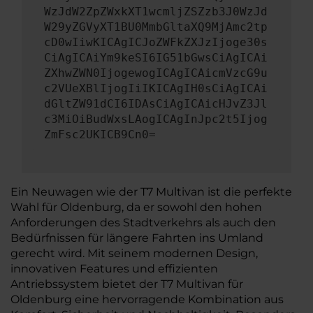
WzJdW2ZpZWxkXT1wcmljZSZzb3J0WzJd
W29yZGVyXT1BU0MmbGltaXQ9MjAmc2tp
cD0wIiwKICAgICJoZWFkZXJzIjoge30s
CiAgICAiYm9keSI6IG51bGwsCiAgICAi
ZXhwZWN0IjogewogICAgICAicmVzcG9u
c2VUeXBlIjogIiIKICAgIH0sCiAgICAi
dGltZW91dCI6IDAsCiAgICAicHJvZ3Jl
c3MiOiBudWxsLAogICAgInJpc2t5Ijog
ZmFsc2UKICB9Cn0=
Ein Neuwagen wie der T7 Multivan ist die perfekte
Wahl für Oldenburg, da er sowohl den hohen
Anforderungen des Stadtverkehrs als auch den
Bedürfnissen für längere Fahrten ins Umland
gerecht wird. Mit seinem modernen Design,
innovativen Features und effizienten
Antriebssystem bietet der T7 Multivan für
Oldenburg eine hervorragende Kombination aus