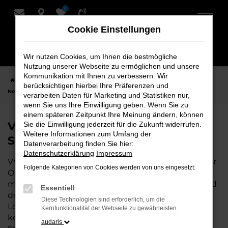
0
Zum
Hauptinhalt
Cookie Einstellungen
springen
Wir nutzen Cookies, um Ihnen die bestmögliche
Nutzung unserer Webseite zu ermöglichen und unsere
Kommunikation mit Ihnen zu verbessern. Wir
Startseite
Oldenburg
VW
VW T7 Multivan
VW T7 Multivan
berücksichtigen hierbei Ihre Präferenzen und
Neuwagen bei Schmidt + Koch für Oldenburg
verarbeiten Daten für Marketing und Statistiken nur,
wenn Sie uns Ihre Einwilligung geben. Wenn Sie zu
einem späteren Zeitpunkt Ihre Meinung ändern, können
VW T7 Multivan Neuwagen bei
Sie die Einwilligung jederzeit für die Zukunft widerrufen.
Weitere Informationen zum Umfang der
Schmidt + Koch für Oldenburg
Datenverarbeitung finden Sie hier:
Datenschutzerklärung
Impressum
VW T7 Multivan ist die perfekte Wahl für alle, die für
Folgende Kategorien von Cookies werden von uns eingesetzt:
Oldenburg einen Neuwagen suchen. Mit seiner
modernen Technik, seinem effizienten Antrieb und
Essentiell
dem stilvollen Design ist der T7 Multivan die ideale
Diese Technologien sind erforderlich, um die
Lösung für jeden, der ein zuverlässiges und
Kernfunktionalität der Webseite zu gewährleisten.
komfortables Fahrzeug möchte. Egal, ob für den
audaris