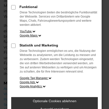
Stadtverkehr oder längere Fahrten – der T7
Multivan bietet Ihnen höchsten Fahrkomfort,
Funktional
innovative Features und eine herausragende
Diese Technologien bieten die bestmögliche Funktionalität
Wirtschaftlichkeit.
der Webseite. Services von Drittanbietern wie Google
Maps, Chats, Fahrzeugbewertungssystem und weitere
werden aktiviert.
Ihr VW Autohaus in Oldenburg steht Ihnen mit
einer breiten Auswahl an Neuwagen zur Seite und
YouTube
Google Maps
bietet Ihnen umfassende Beratung, damit Sie das
für Sie passende Fahrzeug finden. Profitieren Sie
Statistik und Marketing
von zusätzlichen Services wie attraktiven
Diese Technologien ermöglichen es uns, die Nutzung der
Finanzierungsmöglichkeiten, Leasingangeboten
Webseite zu analysieren, um die Leistung zu messen und
und der Inzahlungnahme Ihres aktuellen
zu verbessern. Zudem werden Technologien eingesetzt,
Fahrzeugs. Besuchen Sie uns und lassen Sie sich
die von dritten Werbetreibenden verwendet werden, um
Sie auf anderen Webseiten zu verfolgen und um Anzeigen
von unseren Experten beraten – wir freuen uns,
zu schalten, die für Ihre Interessen relevant sind.
Ihnen den perfekten Neuwagen zu präsentieren!
Google Tag Manager
Google Ads
Marken
Google Analytics
Audi
VW
Porsche
Optionale Cookies ablehnen
Seat