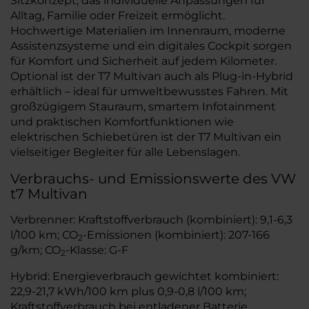
Sitzkonzept, das individuelle Anpassungen für
Alltag, Familie oder Freizeit ermöglicht.
Hochwertige Materialien im Innenraum, moderne
Assistenzsysteme und ein digitales Cockpit sorgen
für Komfort und Sicherheit auf jedem Kilometer.
Optional ist der T7 Multivan auch als Plug-in-Hybrid
erhältlich – ideal für umweltbewusstes Fahren. Mit
großzügigem Stauraum, smartem Infotainment
und praktischen Komfortfunktionen wie
elektrischen Schiebetüren ist der T7 Multivan ein
vielseitiger Begleiter für alle Lebenslagen.
Verbrauchs- und Emissionswerte des VW
t7 Multivan
Verbrenner: Kraftstoffverbrauch (kombiniert): 9,1-6,3
l/100 km; CO
-Emissionen (kombiniert): 207-166
2
g/km; CO
-Klasse: G-F
2
Hybrid: Energieverbrauch gewichtet kombiniert:
22,9-21,7 kWh/100 km plus 0,9-0,8 l/100 km;
Kraftstoffverbrauch bei entladener Batterie