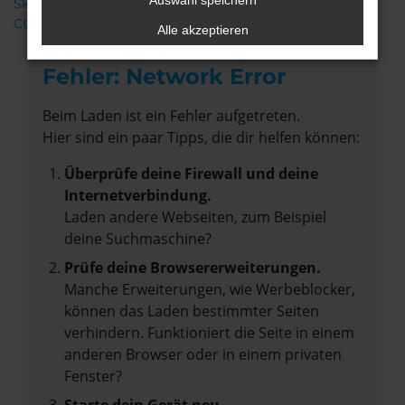
Auswahl speichern
Škoda
CUPRA
Alle akzeptieren
Fehler: Network Error
Beim Laden ist ein Fehler aufgetreten.
Hier sind ein paar Tipps, die dir helfen können:
Überprüfe deine Firewall und deine
Internetverbindung.
Laden andere Webseiten, zum Beispiel
deine Suchmaschine?
Prüfe deine Browsererweiterungen.
Manche Erweiterungen, wie Werbeblocker,
können das Laden bestimmter Seiten
verhindern. Funktioniert die Seite in einem
anderen Browser oder in einem privaten
Fenster?