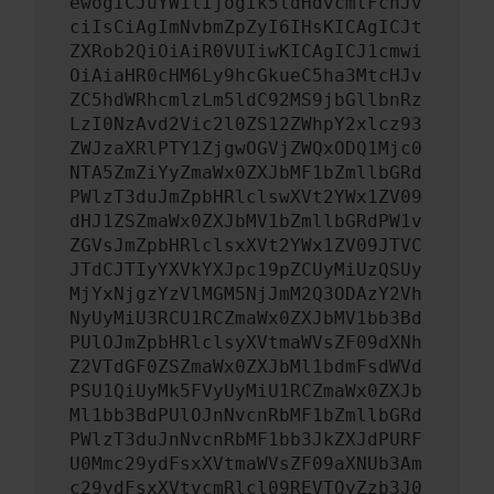
ewogICJuYW1lIjogIk5ldHdvcmtFcnJv
ciIsCiAgImNvbmZpZyI6IHsKICAgICJt
ZXRob2QiOiAiR0VUIiwKICAgICJ1cmwi
OiAiaHR0cHM6Ly9hcGkueC5ha3MtcHJv
ZC5hdWRhcmlzLm5ldC92MS9jbGllbnRz
LzI0NzAvd2Vic2l0ZS12ZWhpY2xlcz93
ZWJzaXRlPTY1ZjgwOGVjZWQxODQ1Mjc0
NTA5ZmZiYyZmaWx0ZXJbMF1bZmllbGRd
PWlzT3duJmZpbHRlclswXVt2YWx1ZV09
dHJ1ZSZmaWx0ZXJbMV1bZmllbGRdPW1v
ZGVsJmZpbHRlclsxXVt2YWx1ZV09JTVC
JTdCJTIyYXVkYXJpc19pZCUyMiUzQSUy
MjYxNjgzYzVlMGM5NjJmM2Q3ODAzY2Vh
NyUyMiU3RCU1RCZmaWx0ZXJbMV1bb3Bd
PUlOJmZpbHRlclsyXVtmaWVsZF09dXNh
Z2VTdGF0ZSZmaWx0ZXJbMl1bdmFsdWVd
PSU1QiUyMk5FVyUyMiU1RCZmaWx0ZXJb
Ml1bb3BdPUlOJnNvcnRbMF1bZmllbGRd
PWlzT3duJnNvcnRbMF1bb3JkZXJdPURF
U0Mmc29ydFsxXVtmaWVsZF09aXNUb3Am
c29ydFsxXVtvcmRlcl09REVTQyZzb3J0