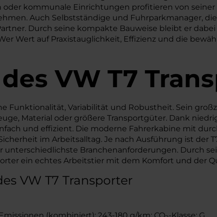
n oder kommunale Einrichtungen profitieren von seine
ehmen. Auch Selbstständige und Fuhrparkmanager, die e
 Partner. Durch seine kompakte Bauweise bleibt er dabe
r Wert auf Praxistauglichkeit, Effizienz und die bewähr
 des
VW
T7 Trans
Funktionalität, Variabilität und Robustheit. Sein großz
euge, Material oder größere Transportgüter. Dank niedri
nfach und effizient. Die moderne Fahrerkabine mit du
icherheit im Arbeitsalltag. Je nach Ausführung ist der
für unterschiedlichste Branchenanforderungen. Durch se
porter ein echtes Arbeitstier mit dem Komfort und der Q
des VW T7 Transporter
Emissionen (kombiniert): 243-180 g/km; CO
-Klasse: G