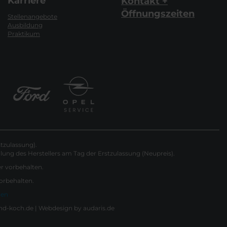
Karriere
Kontakt +
Öffnungszeiten
Stellenangebote
Ausbildung
Praktikum
tzulassung).
ung des Herstellers am Tag der Erstzulassung (Neupreis).
er vorbehalten.
vorbehalten.
gen
nd-koch.de |
Webdesign by audaris.de