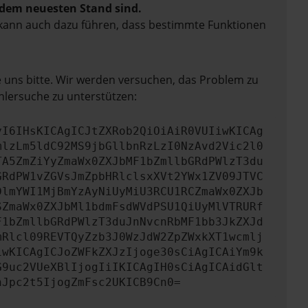
f dem neuesten Stand sind.
rn kann auch dazu führen, dass bestimmte Funktionen
e uns bitte. Wir werden versuchen, das Problem zu
hlersuche zu unterstützen:
yI6IHsKICAgICJtZXRob2QiOiAiR0VUIiwKICAg
mlzLm5ldC92MS9jbGllbnRzLzI0NzAvd2Vic2l0
TA5ZmZiYyZmaWx0ZXJbMF1bZmllbGRdPWlzT3du
GRdPW1vZGVsJmZpbHRlclsxXVt2YWx1ZV09JTVC
DlmYWI1MjBmYzAyNiUyMiU3RCU1RCZmaWx0ZXJb
SZmaWx0ZXJbMl1bdmFsdWVdPSU1QiUyMlVTRURf
F1bZmllbGRdPWlzT3duJnNvcnRbMF1bb3JkZXJd
mRlcl09REVTQyZzb3J0WzJdW2ZpZWxkXT1wcmlj
iwKICAgICJoZWFkZXJzIjoge30sCiAgICAiYm9k
G9uc2VUeXBlIjogIiIKICAgIH0sCiAgICAidGlt
nJpc2t5IjogZmFsc2UKICB9Cn0=