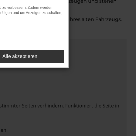
n eine große Auswahl an Fahrzeugen und stehen
nd zu verbessern. Zudem werden
rfolgen und um Anzeigen zu schalten,
bequemen Inzahlungnahme Ihres alten Fahrzeugs.
Alle akzeptieren
mmter Seiten verhindern. Funktioniert die Seite in
en.