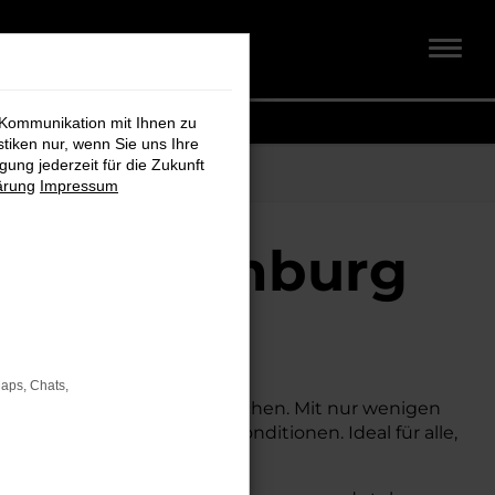
 Kommunikation mit Ihnen zu
stiken nur, wenn Sie uns Ihre
ung jederzeit für die Zukunft
ärung
Impressum
für Oldenburg
Maps, Chats,
u einem attraktiven Preis suchen. Mit nur wenigen
r zu deutlich besseren Konditionen. Ideal für alle,