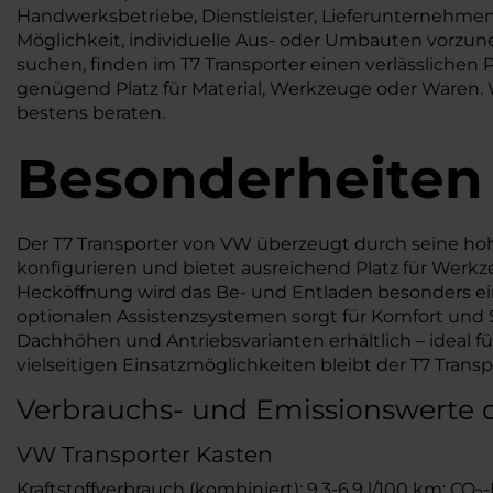
Handwerksbetriebe, Dienstleister, Lieferunternehme
Möglichkeit, individuelle Aus- oder Umbauten vorzun
suchen, finden im T7 Transporter einen verlässlichen
genügend Platz für Material, Werkzeuge oder Waren. We
bestens beraten.
Besonderheiten
Der T7 Transporter von VW überzeugt durch seine hohe 
konfigurieren und bietet ausreichend Platz für Werkz
Hecköffnung wird das Be- und Entladen besonders ei
optionalen Assistenzsystemen sorgt für Komfort und S
Dachhöhen und Antriebsvarianten erhältlich – ideal 
vielseitigen Einsatzmöglichkeiten bleibt der T7 Trans
Verbrauchs- und Emissionswerte 
VW Transporter Kasten
Kraftstoffverbrauch (kombiniert): 9,3-6,9 l/100 km; CO
-