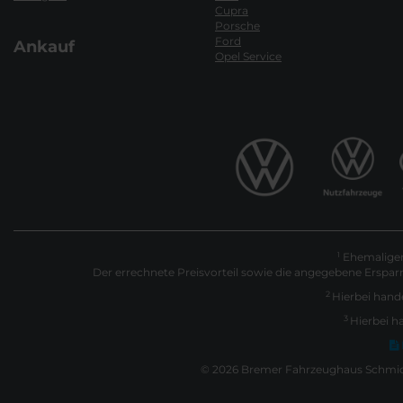
Cupra
Porsche
Ford
Ankauf
Opel Service
Ehemaliger 
1
Der errechnete Preisvorteil sowie die angegebene Erspar
2
Hierbei hande
3
Hierbei h
© 2026 Bremer Fahrzeughaus Schmidt