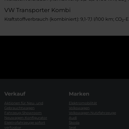
2
VW Transporter Kombi
Kraftstoffverbrauch (kombiniert): 9,1-7,1 l/100 km; CO
-E
2
Verkauf
Marken
Aktionen für Neu- und
Elektromobilität
Gebrauchtwagen
Volkswagen
Fahrzeug-Showroom
Volkswagen Nutzfahrzeuge
Neuwagen-Konfigurator
Audi
Elektrofahrzeuge sofort
Škoda
verfügbar
Seat