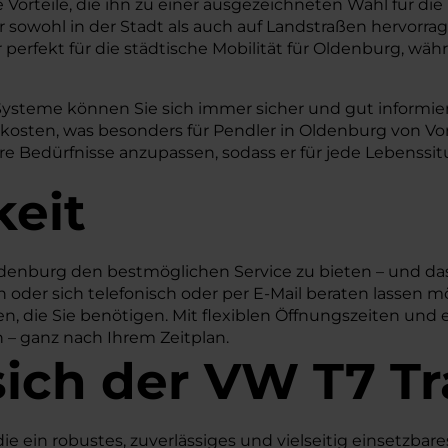
 Vorteile, die ihn zu einer ausgezeichneten Wahl für di
 er sowohl in der Stadt als auch auf Landstraßen hervo
fekt für die städtische Mobilität für Oldenburg, währ
Systeme können Sie sich immer sicher und gut informiert
skosten, was besonders für Pendler in Oldenburg von Vor
re Bedürfnisse anzupassen, sodass er für jede Lebenssitu
keit
denburg den bestmöglichen Service zu bieten – und das
oder sich telefonisch oder per E-Mail beraten lassen mö
n, die Sie benötigen. Mit flexiblen Öffnungszeiten und 
n – ganz nach Ihrem Zeitplan.
sich der VW T7 T
, die ein robustes, zuverlässiges und vielseitig einsetz