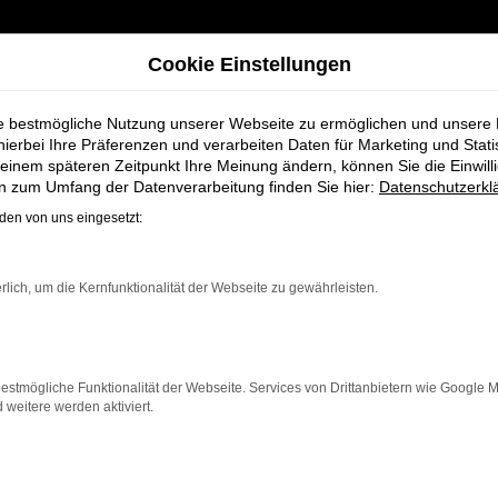
Cookie Einstellungen
ie bestmögliche Nutzung unserer Webseite zu ermöglichen und unsere
hierbei Ihre Präferenzen und verarbeiten Daten für Marketing und Stati
einem späteren Zeitpunkt Ihre Meinung ändern, können Sie die Einwillig
ahreswagen für Oldenburg bei Schmidt + Koch
en zum Umfang der Datenverarbeitung finden Sie hier:
Datenschutzerkl
en von uns eingesetzt:
ter Jahreswagen 
rlich, um die Kernfunktionalität der Webseite zu gewährleisten.
och
estmögliche Funktionalität der Webseite. Services von Drittanbietern wie Google 
eitere werden aktiviert.
für alle, die für Oldenburg ein nahezu neues Fahrzeug z
et dieser Jahreswagen die Vorteile eines Neuwagens, abe
en Preis möchten.