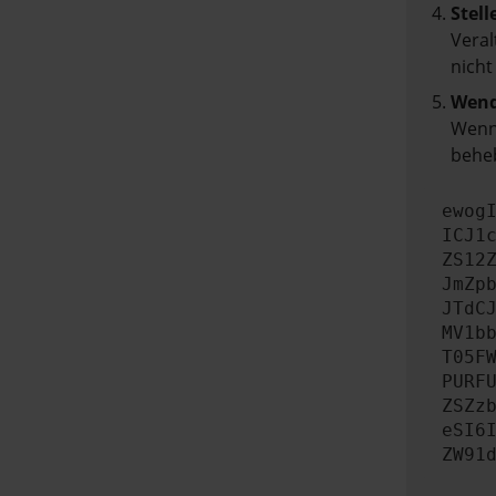
Stell
Veral
nicht
Wend
Wenn 
beheb
ewog
ICJ1
ZS12
JmZp
JTdC
MV1b
T05F
PURF
ZSZz
eSI6
ZW91