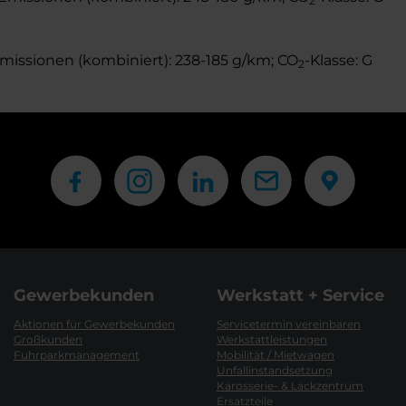
2
missionen (kombiniert): 238-185 g/km; CO
-Klasse: G
2
Gewerbekunden
Werkstatt + Service
Aktionen für Gewerbekunden
Servicetermin vereinbaren
Großkunden
Werkstattleistungen
Fuhrparkmanagement
Mobilität / Mietwagen
Unfallinstandsetzung
Karosserie- & Lackzentrum
Ersatzteile