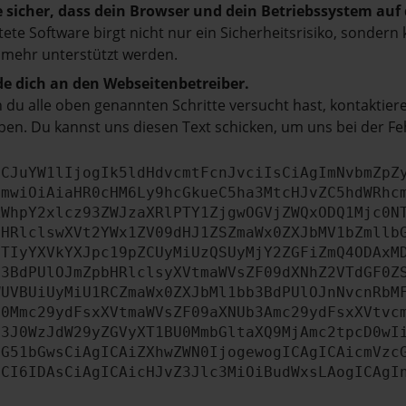
e sicher, dass dein Browser und dein Betriebssystem au
tete Software birgt nicht nur ein Sicherheitsrisiko, sonde
 mehr unterstützt werden.
e dich an den Webseitenbetreiber.
du alle oben genannten Schritte versucht hast, kontaktier
en. Du kannst uns diesen Text schicken, um uns bei der Fe
ICJuYW1lIjogIk5ldHdvcmtFcnJvciIsCiAgImNvbmZpZ
cmwiOiAiaHR0cHM6Ly9hcGkueC5ha3MtcHJvZC5hdWRhc
ZWhpY2xlcz93ZWJzaXRlPTY1ZjgwOGVjZWQxODQ1Mjc0N
bHRlclswXVt2YWx1ZV09dHJ1ZSZmaWx0ZXJbMV1bZmllb
JTIyYXVkYXJpc19pZCUyMiUzQSUyMjY2ZGFiZmQ4ODAxM
b3BdPUlOJmZpbHRlclsyXVtmaWVsZF09dXNhZ2VTdGF0Z
WUVBUiUyMiU1RCZmaWx0ZXJbMl1bb3BdPUlOJnNvcnRbM
U0Mmc29ydFsxXVtmaWVsZF09aXNUb3Amc29ydFsxXVtvc
b3J0WzJdW29yZGVyXT1BU0MmbGltaXQ9MjAmc2tpcD0wI
IG51bGwsCiAgICAiZXhwZWN0IjogewogICAgICAicmVzc
dCI6IDAsCiAgICAicHJvZ3Jlc3MiOiBudWxsLAogICAgI