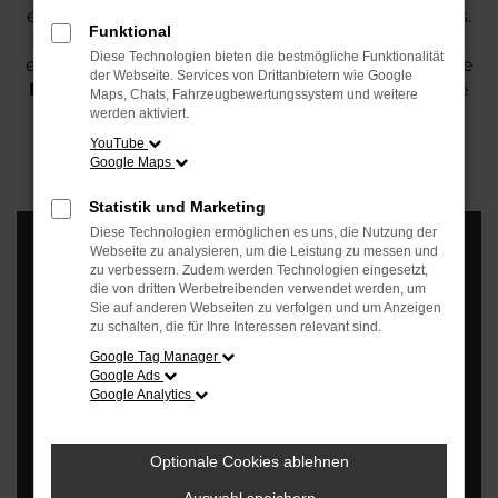
einfach die von Ihnen gewünschten Arbeiten aus.
Funktional
Wir von Schmidt + Koch bieten Ihnen natürlich
Diese Technologien bieten die bestmögliche Funktionalität
einen
Rundum-Sorglos-Service,
in dem auch Ihre
der Webseite. Services von Drittanbietern wie Google
Ersatzmobilität
eine Rolle spielt. Hier können Sie
Maps, Chats, Fahrzeugbewertungssystem und weitere
selbst entscheiden ob Sie unseren „Hol- &
werden aktiviert.
Bringservice“ nutzen möchten, ein kostenloses
YouTube
Leihfahrrad oder einen kostengünstigen
Google Maps
Ersatzwagen. Wir freuen uns auf Sie!
Statistik und Marketing
Diese Technologien ermöglichen es uns, die Nutzung der
Webseite zu analysieren, um die Leistung zu messen und
zu verbessern. Zudem werden Technologien eingesetzt,
die von dritten Werbetreibenden verwendet werden, um
Sie auf anderen Webseiten zu verfolgen und um Anzeigen
zu schalten, die für Ihre Interessen relevant sind.
Google Tag Manager
Google Ads
Google Analytics
Optionale Cookies ablehnen