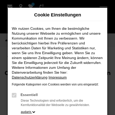
0
Zum
Hauptinhalt
Cookie Einstellungen
springen
Wir nutzen Cookies, um Ihnen die bestmögliche
Nutzung unserer Webseite zu ermöglichen und unsere
Kommunikation mit Ihnen zu verbessern. Wir
Startseite
Audi Terminvereinbarung
berücksichtigen hierbei Ihre Präferenzen und
verarbeiten Daten für Marketing und Statistiken nur,
wenn Sie uns Ihre Einwilligung geben. Wenn Sie zu
Termin vereinbaren für Ihren Audi
einem späteren Zeitpunkt Ihre Meinung ändern, können
Sie die Einwilligung jederzeit für die Zukunft widerrufen.
Weitere Informationen zum Umfang der
Online einen Termin zu vereinbaren
Datenverarbeitung finden Sie hier:
Datenschutzerklärung
Impressum
war noch nie einfacher!
Folgende Kategorien von Cookies werden von uns eingesetzt:
Im nachfolgenden Formular können Sie
in
Essentiell
wenigen Schritten Ihren Wunschtermin
Diese Technologien sind erforderlich, um die
vereinbaren.
Kernfunktionalität der Webseite zu gewährleisten.
Ganz gleich ob Inspektion, Direktannahme,
audaris
Reifenwechsel oder Klimaservice – wählen Sie