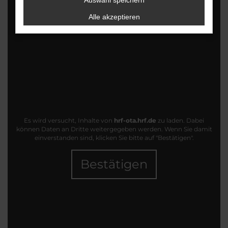
Auswahl speichern
Alle akzeptieren
Es wird versucht, Inhalte von
hrf-ota.hrf.de
zu laden. Dabei
können Daten an Dritte weitergegeben werden. Wenn Sie damit
einverstanden sind, klicken Sie bitte auf "Bestätigen".
Bestätigen