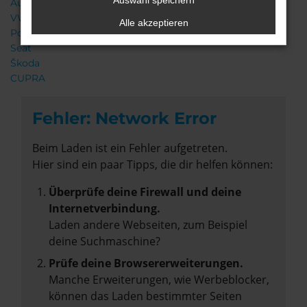
Auswahl speichern
Audi
VW
Alle akzeptieren
Porsche
Seat
Škoda
CUPRA
Fehler: Network Error
Beim Laden ist ein Fehler aufgetreten.
Hier sind ein paar Tipps, die dir helfen können:
Überprüfe deine Firewall und deine
Internetverbindung.
Laden andere Webseiten, zum Beispiel
deine Suchmaschine?
Prüfe deine Browsererweiterungen.
Manche Erweiterungen, wie Werbeblocker,
können das Laden bestimmter Seiten