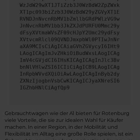
WzJdW29wXT1JTiZzb3J0WzBdW2ZpZWxk
XT1pc093biZzb3J0WzBdW29yZGVyXT1E
RVNDJnNvcnRbMV1bZmllbGRdPWlzVG9w
JnNvcnRbMV1bb3JkZXJdPURFU0Mmc29y
dFsyXVtmaWVsZF09cHJpY2Umc29ydFsy
XVtvcmRlcl09QVNDJmxpbWl0PTIwJnNr
aXA9MCIsCiAgICAiaGVhZGVycyI6IHt9
LAogICAgImJvZHkiOiBudWxsLAogICAg
ImV4cGVjdCI6IHsKICAgICAgInJlc3Bv
bnNlVHlwZSI6ICIiCiAgICB9LAogICAg
InRpbWVvdXQiOiAwLAogICAgInByb2dy
ZXNzIjogbnVsbCwKICAgICJyaXNreSI6
IGZhbHNlCiAgfQp9
Gebrauchtwagen wie der A1 bieten für Rotenburg
viele Vorteile, die sie zur idealen Wahl für Käufer
machen. In einer Region, in der Mobilität und
Flexibilität im Alltag eine große Rolle spielen, ist ein