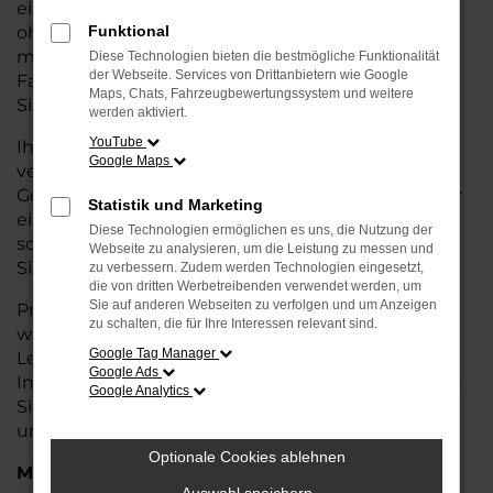
eine kostengünstige Alternative zum Neuwagen,
ohne auf Komfort und Qualität verzichten zu
Funktional
müssen. Ob im Stadtverkehr oder für längere
Diese Technologien bieten die bestmögliche Funktionalität
der Webseite. Services von Drittanbietern wie Google
Fahrten, der A1 überzeugt durch Fahrkomfort,
Maps, Chats, Fahrzeugbewertungssystem und weitere
Sicherheit und Wirtschaftlichkeit.
werden aktiviert.
YouTube
Ihr Audi Autohaus in Rotenburg ist Ihr
Google Maps
vertrauenswürdiger Partner, wenn es um
Gebrauchtwagen geht. Wir bieten Ihnen nicht nur
Statistik und Marketing
eine große Auswahl an geprüften Fahrzeugen,
Diese Technologien ermöglichen es uns, die Nutzung der
sondern auch eine fachkundige Beratung, damit
Webseite zu analysieren, um die Leistung zu messen und
Sie das für Sie passende Modell finden.
zu verbessern. Zudem werden Technologien eingesetzt,
die von dritten Werbetreibenden verwendet werden, um
Sie auf anderen Webseiten zu verfolgen und um Anzeigen
Profitieren Sie von unseren zusätzlichen
Services
zu schalten, die für Ihre Interessen relevant sind.
wie attraktiven Finanzierungsmöglichkeiten,
Google Tag Manager
Leasingangeboten und der bequemen
Google Ads
Inzahlungnahme Ihres alten Fahrzeugs. Besuchen
Google Analytics
Sie uns und überzeugen Sie sich von der Qualität
und dem Service, den wir Ihnen bieten!
Optionale Cookies ablehnen
Marken