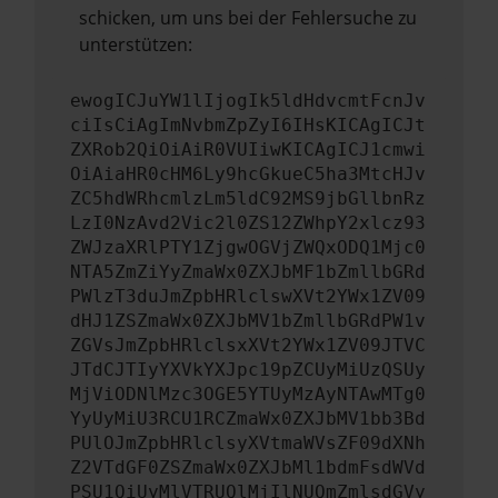
schicken, um uns bei der Fehlersuche zu
unterstützen:
ewogICJuYW1lIjogIk5ldHdvcmtFcnJv
ciIsCiAgImNvbmZpZyI6IHsKICAgICJt
ZXRob2QiOiAiR0VUIiwKICAgICJ1cmwi
OiAiaHR0cHM6Ly9hcGkueC5ha3MtcHJv
ZC5hdWRhcmlzLm5ldC92MS9jbGllbnRz
LzI0NzAvd2Vic2l0ZS12ZWhpY2xlcz93
ZWJzaXRlPTY1ZjgwOGVjZWQxODQ1Mjc0
NTA5ZmZiYyZmaWx0ZXJbMF1bZmllbGRd
PWlzT3duJmZpbHRlclswXVt2YWx1ZV09
dHJ1ZSZmaWx0ZXJbMV1bZmllbGRdPW1v
ZGVsJmZpbHRlclsxXVt2YWx1ZV09JTVC
JTdCJTIyYXVkYXJpc19pZCUyMiUzQSUy
MjViODNlMzc3OGE5YTUyMzAyNTAwMTg0
YyUyMiU3RCU1RCZmaWx0ZXJbMV1bb3Bd
PUlOJmZpbHRlclsyXVtmaWVsZF09dXNh
Z2VTdGF0ZSZmaWx0ZXJbMl1bdmFsdWVd
PSU1QiUyMlVTRUQlMjIlNUQmZmlsdGVy