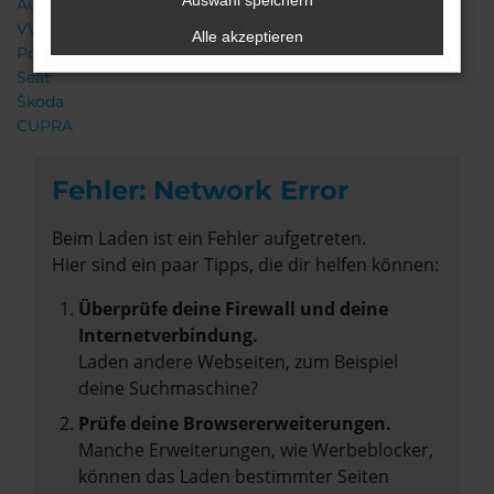
Auswahl speichern
Audi
VW
Alle akzeptieren
Porsche
Seat
Škoda
CUPRA
Fehler: Network Error
Beim Laden ist ein Fehler aufgetreten.
Hier sind ein paar Tipps, die dir helfen können:
Überprüfe deine Firewall und deine
Internetverbindung.
Laden andere Webseiten, zum Beispiel
deine Suchmaschine?
Prüfe deine Browsererweiterungen.
Manche Erweiterungen, wie Werbeblocker,
können das Laden bestimmter Seiten