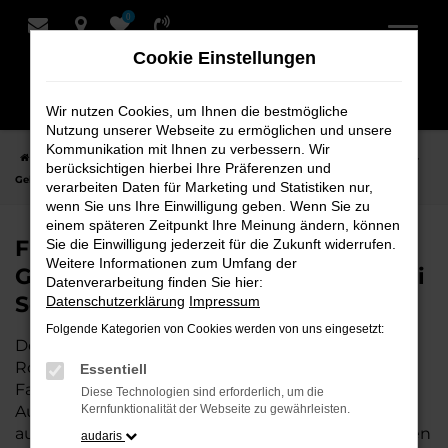
0
Zum
Hauptinhalt
Cookie Einstellungen
springen
Wir nutzen Cookies, um Ihnen die bestmögliche
Nutzung unserer Webseite zu ermöglichen und unsere
Kommunikation mit Ihnen zu verbessern. Wir
Startseite
Rotenburg
Audi
Audi A4
Finden Sie Ihren Audi A4
berücksichtigen hierbei Ihre Präferenzen und
Gebrauchtwagen für Rotenburg bei Schmidt + Koch
verarbeiten Daten für Marketing und Statistiken nur,
wenn Sie uns Ihre Einwilligung geben. Wenn Sie zu
einem späteren Zeitpunkt Ihre Meinung ändern, können
Finden Sie Ihren Audi A4
Sie die Einwilligung jederzeit für die Zukunft widerrufen.
Weitere Informationen zum Umfang der
Gebrauchtwagen für Rotenburg bei
Datenverarbeitung finden Sie hier:
Schmidt + Koch
Datenschutzerklärung
Impressum
Folgende Kategorien von Cookies werden von uns eingesetzt:
Der Audi A4 ist die perfekte Wahl für alle in
Rotenburg, die ein zuverlässiges und modernes
Essentiell
Fahrzeug suchen.
Mit seiner erstklassigen
Diese Technologien sind erforderlich, um die
Ausstattung, der niedrigen Laufleistung und der
Kernfunktionalität der Webseite zu gewährleisten.
ausgezeichneten Pflege ist dieser Gebrauchtwagen
audaris