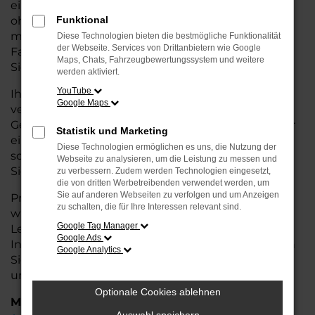
eine kostengünstige Alternative zum Neuwagen,
ohne auf Komfort und Qualität verzichten zu
Funktional
müssen. Ob im Stadtverkehr oder für längere
Diese Technologien bieten die bestmögliche Funktionalität
der Webseite. Services von Drittanbietern wie Google
Fahrten, der A4 überzeugt durch Fahrkomfort,
Maps, Chats, Fahrzeugbewertungssystem und weitere
Sicherheit und Wirtschaftlichkeit.
werden aktiviert.
YouTube
Ihr Audi Autohaus in Rotenburg ist Ihr
Google Maps
vertrauenswürdiger Partner, wenn es um
Gebrauchtwagen geht. Wir bieten Ihnen nicht nur
Statistik und Marketing
eine große Auswahl an geprüften Fahrzeugen,
Diese Technologien ermöglichen es uns, die Nutzung der
sondern auch eine fachkundige Beratung, damit
Webseite zu analysieren, um die Leistung zu messen und
Sie das für Sie passende Modell finden.
zu verbessern. Zudem werden Technologien eingesetzt,
die von dritten Werbetreibenden verwendet werden, um
Sie auf anderen Webseiten zu verfolgen und um Anzeigen
Profitieren Sie von unseren zusätzlichen
Services
zu schalten, die für Ihre Interessen relevant sind.
wie attraktiven Finanzierungsmöglichkeiten,
Google Tag Manager
Leasingangeboten und der bequemen
Google Ads
Inzahlungnahme Ihres alten Fahrzeugs. Besuchen
Google Analytics
Sie uns und überzeugen Sie sich von der Qualität
und dem Service, den wir Ihnen bieten!
Optionale Cookies ablehnen
Marken