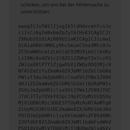
schicken, um uns bei der Fehlersuche zu
unterstützen:
ewogICJuYW1lIjogIk5ldHdvcmtFcnJv
ciIsCiAgImNvbmZpZyI6IHsKICAgICJt
ZXRob2QiOiAiR0VUIiwKICAgICJ1cmwi
OiAiaHR0cHM6Ly9hcGkueC5ha3MtcHJv
ZC5hdWRhcmlzLm5ldC92MS9jbGllbnRz
LzI0NzAvd2Vic2l0ZS12ZWhpY2xlcz93
ZWJzaXRlPTY1ZjgwOGVjZWQxODQ1Mjc0
NTA5ZmZiYyZmaWx0ZXJbMF1bZmllbGRd
PWlzT3duJmZpbHRlclswXVt2YWx1ZV09
dHJ1ZSZmaWx0ZXJbMV1bZmllbGRdPW1v
ZGVsJmZpbHRlclsxXVt2YWx1ZV09JTVC
JTdCJTIyYXVkYXJpc19pZCUyMiUzQSUy
MjViODNlMzc3OGE5YTUyMzAyNTAwMTg0
ZiUyMiU3RCU1RCZmaWx0ZXJbMV1bb3Bd
PUlOJmZpbHRlclsyXVtmaWVsZF09dXNh
Z2VTdGF0ZSZmaWx0ZXJbMl1bdmFsdWVd
PSU1QiUyMlVTRUQlMjIlNUQmZmlsdGVy