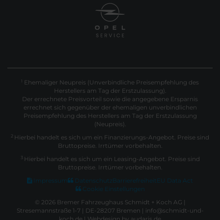
Ehemaliger Neupreis (Unverbindliche Preisempfehlung des
1
Herstellers am Tag der Erstzulassung).
Der errechnete Preisvorteil sowie die angegebene Ersparnis
errechnet sich gegenüber der ehemaligen unverbindlichen
Preisempfehlung des Herstellers am Tag der Erstzulassung
(Neupreis).
2
Hierbei handelt es sich um ein Finanzierungs-Angebot. Preise sind
Bruttopreise. Irrtümer vorbehalten.
3
Hierbei handelt es sich um ein Leasing-Angebot. Preise sind
Bruttopreise. Irrtümer vorbehalten.
Impressum
Datenschutz
Barrierefreiheit
EU Data Act
Cookie Einstellungen
© 2026 Bremer Fahrzeughaus Schmidt + Koch AG |
Stresemannstraße 1-7 | DE-28207 Bremen | info@schmidt-und-
koch.de |
Webdesign by audaris.de