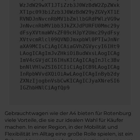
WzJdW29wXT1JTiZzb3J0WzBdW2ZpZWxk
XT1pc093biZzb3J0WzBdW29yZGVyXT1E
RVNDJnNvcnRbMV1bZmllbGRdPWlzVG9w
JnNvcnRbMV1bb3JkZXJdPURFU0Mmc29y
dFsyXVtmaWVsZF09cHJpY2Umc29ydFsy
XVtvcmRlcl09QVNDJmxpbWl0PTIwJnNr
aXA9MCIsCiAgICAiaGVhZGVycyI6IHt9
LAogICAgImJvZHkiOiBudWxsLAogICAg
ImV4cGVjdCI6IHsKICAgICAgInJlc3Bv
bnNlVHlwZSI6ICIiCiAgICB9LAogICAg
InRpbWVvdXQiOiAwLAogICAgInByb2dy
ZXNzIjogbnVsbCwKICAgICJyaXNreSI6
IGZhbHNlCiAgfQp9
Gebrauchtwagen wie der A4 bieten für Rotenburg
viele Vorteile, die sie zur idealen Wahl für Käufer
machen. In einer Region, in der Mobilität und
Flexibilität im Alltag eine große Rolle spielen, ist ein