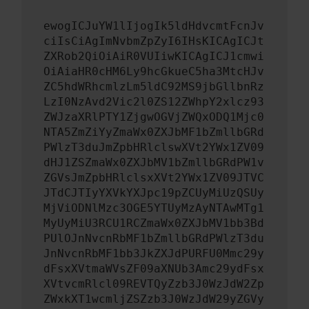
ewogICJuYW1lIjogIk5ldHdvcmtFcnJv
ciIsCiAgImNvbmZpZyI6IHsKICAgICJt
ZXRob2QiOiAiR0VUIiwKICAgICJ1cmwi
OiAiaHR0cHM6Ly9hcGkueC5ha3MtcHJv
ZC5hdWRhcmlzLm5ldC92MS9jbGllbnRz
LzI0NzAvd2Vic2l0ZS12ZWhpY2xlcz93
ZWJzaXRlPTY1ZjgwOGVjZWQxODQ1Mjc0
NTA5ZmZiYyZmaWx0ZXJbMF1bZmllbGRd
PWlzT3duJmZpbHRlclswXVt2YWx1ZV09
dHJ1ZSZmaWx0ZXJbMV1bZmllbGRdPW1v
ZGVsJmZpbHRlclsxXVt2YWx1ZV09JTVC
JTdCJTIyYXVkYXJpc19pZCUyMiUzQSUy
MjViODNlMzc3OGE5YTUyMzAyNTAwMTg1
MyUyMiU3RCU1RCZmaWx0ZXJbMV1bb3Bd
PUlOJnNvcnRbMF1bZmllbGRdPWlzT3du
JnNvcnRbMF1bb3JkZXJdPURFU0Mmc29y
dFsxXVtmaWVsZF09aXNUb3Amc29ydFsx
XVtvcmRlcl09REVTQyZzb3J0WzJdW2Zp
ZWxkXT1wcmljZSZzb3J0WzJdW29yZGVy