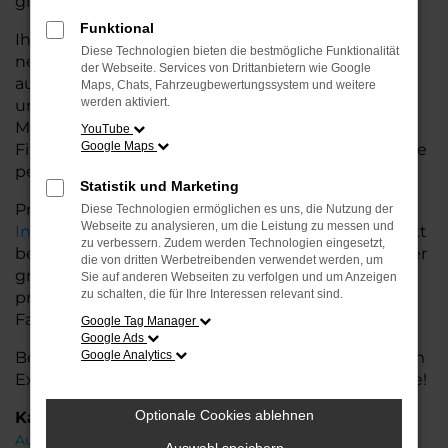
glänzt.
Funktional
Ihr Audi Autohaus in Rotenburg bietet Ihnen
Diese Technologien bieten die bestmögliche Funktionalität
neben einer breiten Auswahl an Audi Fahrzeugen
der Webseite. Services von Drittanbietern wie Google
auch umfassende Beratung und Service. Wir
Maps, Chats, Fahrzeugbewertungssystem und weitere
werden aktiviert.
unterstützen Sie bei der Auswahl des passenden
Modells und bieten maßgeschneiderte
YouTube
Google Maps
Finanzierungslösungen sowie Leasingoptionen, die
perfekt zu Ihrem Budget und Bedarf passen.
Statistik und Marketing
Profitieren Sie von zusätzlichen Services wie
Diese Technologien ermöglichen es uns, die Nutzung der
Webseite zu analysieren, um die Leistung zu messen und
Inzahlungnahme
,
Wartung und Reparaturen
direkt
zu verbessern. Zudem werden Technologien eingesetzt,
bei Ihrem Audi Autohaus in Rotenburg. Mit unserer
die von dritten Werbetreibenden verwendet werden, um
großen Auswahl an Fahrzeugen und der
Sie auf anderen Webseiten zu verfolgen und um Anzeigen
zu schalten, die für Ihre Interessen relevant sind.
professionellen Beratung finden Sie bei uns das
Fahrzeug, das Ihre Ansprüche erfüllt.
Google Tag Manager
Google Ads
Besuchen Sie uns und lassen Sie sich von unserem
Google Analytics
Expertenteam beraten – der Audi A6 wartet auf Sie!
Optionale Cookies ablehnen
Kategorie
Audi A6 Rotenburg