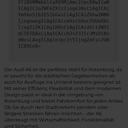
XT1BU0MmbGltaXQ9MjAmc2tpcD0wIiwK
ICAgICJoZWFkZXJzIjoge30sCiAgICAi
Ym9keSI6IG51bGwsCiAgICAiZXhwZWN0
IjogewogICAgICAicmVzcG9uc2VUeXBl
IjogIiIKICAgIH0sCiAgICAidGltZW91
dCI6IDAsCiAgICAicHJvZ3Jlc3MiOiBu
dWxsLAogICAgInJpc2t5IjogZmFsc2UK
ICB9Cn0=
Der Audi A6 ist die perfekte Wahl für Rotenburg, da
er sowohl für die städtischen Gegebenheiten als
auch für Ausflüge ins Umland bestens geeignet ist.
Mit seiner Effizienz, Flexibilität und dem modernen
Design passt er ideal in die Umgebung von
Rotenburg und bietet Fahrkomfort für jeden Anlass.
Ob Sie durch den Stadtverkehr pendeln oder
längere Strecken fahren möchten – der A6
überzeugt mit Wirtschaftlichkeit, Funktionalität
und Sicherheit.