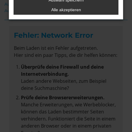
Auswahl speichern
Audi A6 Gebrauchtwagen Rotenburg
Alle akzeptieren
Audi A6 Neuwagen Rotenburg
Fehler: Network Error
Beim Laden ist ein Fehler aufgetreten.
Hier sind ein paar Tipps, die dir helfen können:
Überprüfe deine Firewall und deine
Internetverbindung.
Laden andere Webseiten, zum Beispiel
deine Suchmaschine?
Prüfe deine Browsererweiterungen.
Manche Erweiterungen, wie Werbeblocker,
können das Laden bestimmter Seiten
verhindern. Funktioniert die Seite in einem
anderen Browser oder in einem privaten