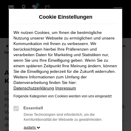
0
Zum
Hauptinhalt
Cookie Einstellungen
springen
Wir nutzen Cookies, um Ihnen die bestmögliche
Nutzung unserer Webseite zu ermöglichen und unsere
Kommunikation mit Ihnen zu verbessern. Wir
Startseite
Rotenburg
Audi
Audi A6 Fahrzeuge bei Schmidt + Koch
berücksichtigen hierbei Ihre Präferenzen und
für Rotenburg
verarbeiten Daten für Marketing und Statistiken nur,
wenn Sie uns Ihre Einwilligung geben. Wenn Sie zu
einem späteren Zeitpunkt Ihre Meinung ändern, können
Audi A6 Fahrzeuge bei Schmidt +
Sie die Einwilligung jederzeit für die Zukunft widerrufen.
Weitere Informationen zum Umfang der
Koch für Rotenburg
Datenverarbeitung finden Sie hier:
Datenschutzerklärung
Impressum
Der Audi A6 ist die perfekte Wahl für alle in
Folgende Kategorien von Cookies werden von uns eingesetzt:
Rotenburg, die ein zuverlässiges und modernes
Fahrzeug suchen. Ob für den täglichen Arbeitsweg,
Essentiell
Wochenendausflüge oder lange Reisen, der Audi
Diese Technologien sind erforderlich, um die
A6 bietet Komfort, Effizienz und modernes Design,
Kernfunktionalität der Webseite zu gewährleisten.
das sowohl in der Stadt als auch auf dem Land
audaris