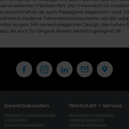
cken exzellenten Fahrkomfort. Der Innenraum ist modern
e sowohl Fahrer als auch Passagiere begeistern wird. Da
, während moderne Fahrerassistenzsysteme wie der ada
fort sorgen. Mit seinem eleganten Design, der hohen Eff
satz als auch für längere Reisen bestens geeignet ist.
Gewerbekunden
Werkstatt + Service
Aktionen für Gewerbekunden
Servicetermin vereinbaren
Großkunden
Werkstattleistungen
Fuhrparkmanagement
Mobilität / Mietwagen