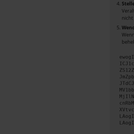
Stell
Veral
nicht
Wend
Wenn 
beheb
ewog
ICJ1
ZS12
JmZp
JTdC
MV1b
MjIl
cnRb
XVtv
LAog
LAog