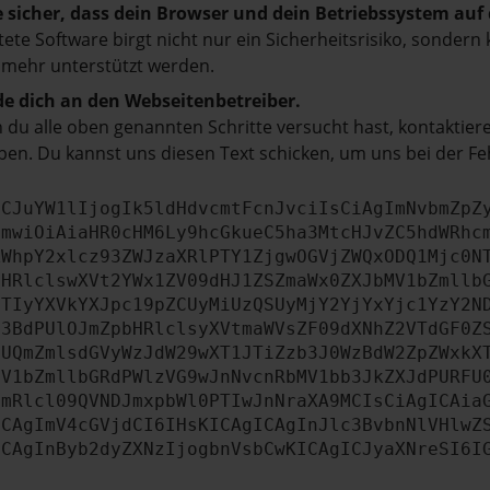
e sicher, dass dein Browser und dein Betriebssystem au
tete Software birgt nicht nur ein Sicherheitsrisiko, sonde
 mehr unterstützt werden.
e dich an den Webseitenbetreiber.
du alle oben genannten Schritte versucht hast, kontaktier
en. Du kannst uns diesen Text schicken, um uns bei der Fe
ICJuYW1lIjogIk5ldHdvcmtFcnJvciIsCiAgImNvbmZpZ
cmwiOiAiaHR0cHM6Ly9hcGkueC5ha3MtcHJvZC5hdWRhc
ZWhpY2xlcz93ZWJzaXRlPTY1ZjgwOGVjZWQxODQ1Mjc0N
bHRlclswXVt2YWx1ZV09dHJ1ZSZmaWx0ZXJbMV1bZmllb
JTIyYXVkYXJpc19pZCUyMiUzQSUyMjY2YjYxYjc1YzY2N
b3BdPUlOJmZpbHRlclsyXVtmaWVsZF09dXNhZ2VTdGF0Z
NUQmZmlsdGVyWzJdW29wXT1JTiZzb3J0WzBdW2ZpZWxkX
MV1bZmllbGRdPWlzVG9wJnNvcnRbMV1bb3JkZXJdPURFU
cmRlcl09QVNDJmxpbWl0PTIwJnNraXA9MCIsCiAgICAia
ICAgImV4cGVjdCI6IHsKICAgICAgInJlc3BvbnNlVHlwZ
ICAgInByb2dyZXNzIjogbnVsbCwKICAgICJyaXNreSI6I