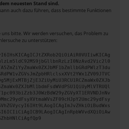
f dem neuesten Stand sind.
rn kann auch dazu führen, dass bestimmte Funktionen
e uns bitte. Wir werden versuchen, das Problem zu
hlersuche zu unterstützen:
yI6IHsKICAgICJtZXRob2QiOiAiR0VUIiwKICAg
mlzLm5ldC92MS9jbGllbnRzLzI0NzAvd2Vic2l0
TA5ZmZiYyZmaWx0ZXJbMF1bZmllbGRdPWlzT3du
GRdPW1vZGVsJmZpbHRlclsxXVt2YWx1ZV09JTVC
Dg5MjExMTBjZjE3ZiUyMiU3RCU1RCZmaWx0ZXJb
SZmaWx0ZXJbMl1bdmFsdWVdPSU1QiUyMlVTRUQl
T1pc093biZzb3J0WzBdW29yZGVyXT1ERVNDJnNv
0Mmc29ydFsyXVtmaWVsZF09cHJpY2Umc29ydFsy
GVhZGVycyI6IHt9LAogICAgImJvZHkiOiBudWxs
SI6ICIiCiAgICB9LAogICAgInRpbWVvdXQiOiAw
GZhbHNlCiAgfQp9