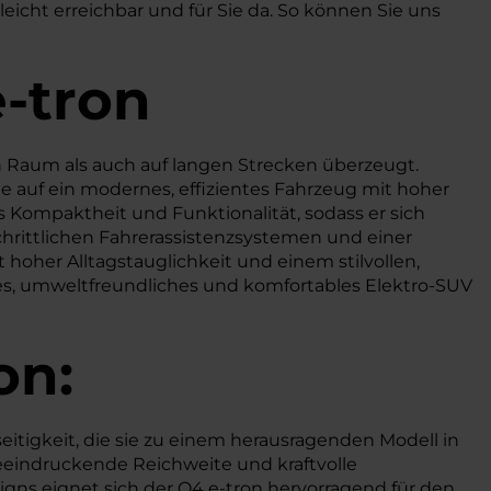
icht erreichbar und für Sie da. So können Sie uns
e-tron
 Raum als auch auf langen Strecken überzeugt.
e auf ein modernes, effizientes Fahrzeug mit hoher
 Kompaktheit und Funktionalität, sodass er sich
schrittlichen Fahrerassistenzsystemen und einer
hoher Alltagstauglichkeit und einem stilvollen,
sches, umweltfreundliches und komfortables Elektro-SUV
on:
eitigkeit, die sie zu einem herausragenden Modell in
beeindruckende Reichweite und kraftvolle
s eignet sich der Q4 e-tron hervorragend für den