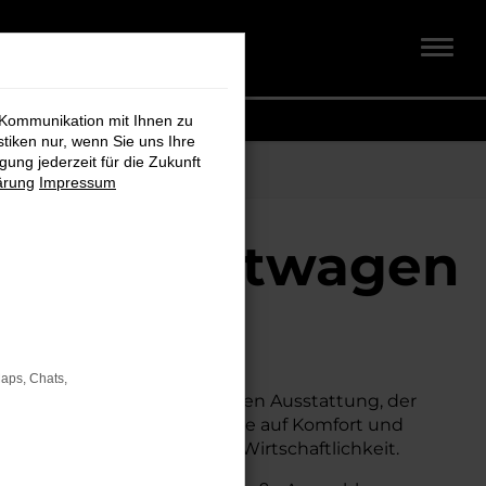
 Kommunikation mit Ihnen zu
stiken nur, wenn Sie uns Ihre
ung jederzeit für die Zukunft
ärung
Impressum
 Gebrauchtwagen
h
Maps, Chats,
suchen.
Mit seiner erstklassigen Ausstattung, der
ternative zum Neuwagen, ohne auf Komfort und
ahrkomfort, Sicherheit und Wirtschaftlichkeit.