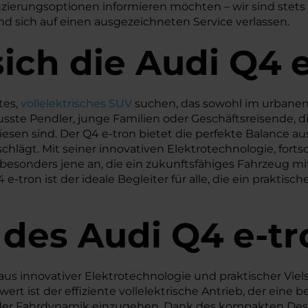
ierungsoptionen informieren möchten – wir sind stets le
und sich auf einen ausgezeichneten Service verlassen.
ich die Audi Q4 
tes,
vollelektrisches SUV
suchen, das sowohl im urbanen
ste Pendler, junge Familien oder Geschäftsreisende, di
n sind. Der Q4 e-tron bietet die perfekte Balance aus
schlägt. Mit seiner innovativen Elektrotechnologie, fort
esonders jene an, die ein zukunftsfähiges Fahrzeug mit 
e-tron ist der ideale Begleiter für alle, die ein prakti
 des
Audi
Q4 e-tr
us innovativer Elektrotechnologie und praktischer Viels
t ist der effiziente vollelektrische Antrieb, der eine 
er Fahrdynamik einzugehen. Dank des kompakten Design