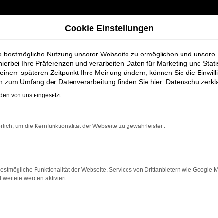
Cookie Einstellungen
ie bestmögliche Nutzung unserer Webseite zu ermöglichen und unsere
hierbei Ihre Präferenzen und verarbeiten Daten für Marketing und Stati
einem späteren Zeitpunkt Ihre Meinung ändern, können Sie die Einwillig
Q4 e-tron Gebrauchtwagen für Rotenburg bei Schmidt + Koch
en zum Umfang der Datenverarbeitung finden Sie hier:
Datenschutzerkl
en von uns eingesetzt:
n Audi Q4 e-tron
rlich, um die Kernfunktionalität der Webseite zu gewährleisten.
ei Schmidt + Koc
estmögliche Funktionalität der Webseite. Services von Drittanbietern wie Google 
eitere werden aktiviert.
Rotenburg, die ein zuverlässiges und modernes Fahrzeug 
ege ist dieser Gebrauchtwagen eine kostengünstige Al
r für längere Fahrten, der Q4 e-tron überzeugt durch F