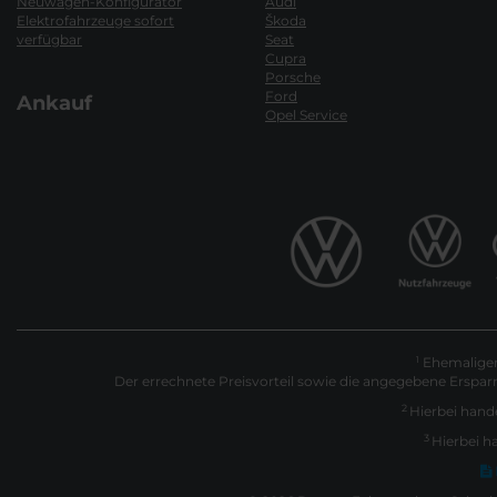
Neuwagen-Konfigurator
Audi
Elektrofahrzeuge sofort
Škoda
verfügbar
Seat
Cupra
Porsche
Ford
Ankauf
Opel Service
Ehemaliger 
1
Der errechnete Preisvorteil sowie die angegebene Erspar
2
Hierbei hande
3
Hierbei h