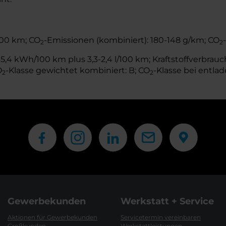
/100 km; CO
-Emissionen (kombiniert): 180-148 g/km; CO
2
2
,4 kWh/100 km plus 3,3-2,4 l/100 km; Kraftstoffverbrauch 
O
-Klasse gewichtet kombiniert: B; CO
-Klasse bei entlad
2
2
Gewerbekunden
Werkstatt + Service
Aktionen für Gewerbekunden
Servicetermin vereinbaren
Großkunden
Werkstattleistungen