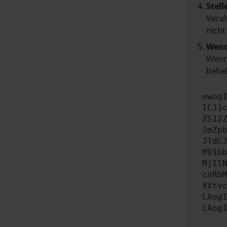
Stell
Veral
nicht
Wend
Wenn 
beheb
ewog
ICJ1
ZS12
JmZp
JTdC
MV1b
MjIl
cnRb
XVtv
LAog
LAog