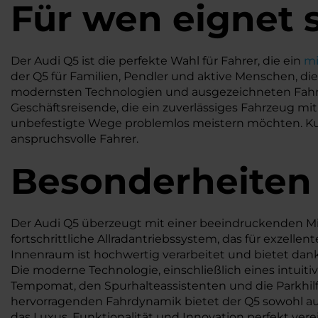
Für wen eignet s
Der Audi Q5 ist die perfekte Wahl für Fahrer, die ein
mi
der Q5 für Familien, Pendler und aktive Menschen, di
modernsten Technologien und ausgezeichneten Fahrle
Geschäftsreisende, die ein zuverlässiges Fahrzeug mi
unbefestigte Wege problemlos meistern möchten. Kurz 
anspruchsvolle Fahrer.
Besonderheiten
Der Audi Q5 überzeugt mit einer beeindruckenden Mi
fortschrittliche Allradantriebssystem, das für exzelle
Innenraum ist hochwertig verarbeitet und bietet dank 
Die moderne Technologie, einschließlich eines intuit
Tempomat, den Spurhalteassistenten und die Parkhilfe
hervorragenden Fahrdynamik bietet der Q5 sowohl auf 
das Luxus, Funktionalität und Innovation perfekt verei