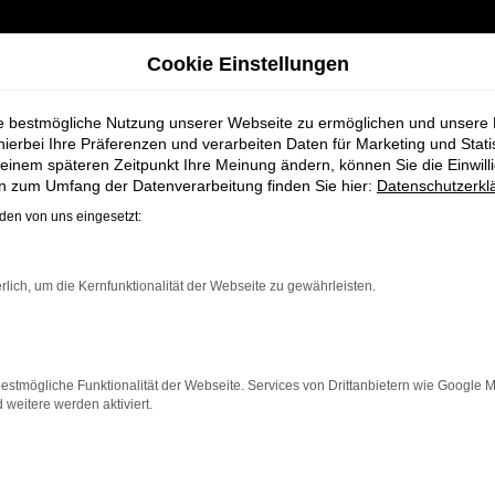
Cookie Einstellungen
ie bestmögliche Nutzung unserer Webseite zu ermöglichen und unsere
hierbei Ihre Präferenzen und verarbeiten Daten für Marketing und Stati
einem späteren Zeitpunkt Ihre Meinung ändern, können Sie die Einwillig
rauchtwagen für Rotenburg bei Schmidt + Koch
en zum Umfang der Datenverarbeitung finden Sie hier:
Datenschutzerkl
en von uns eingesetzt:
n Audi Q5 Gebrau
rlich, um die Kernfunktionalität der Webseite zu gewährleisten.
chmidt + Koch
estmögliche Funktionalität der Webseite. Services von Drittanbietern wie Google 
eitere werden aktiviert.
rg, die ein zuverlässiges und modernes Fahrzeug suchen.
eser Gebrauchtwagen eine kostengünstige Alternative z
ngere Fahrten, der Q5 überzeugt durch Fahrkomfort, Sich