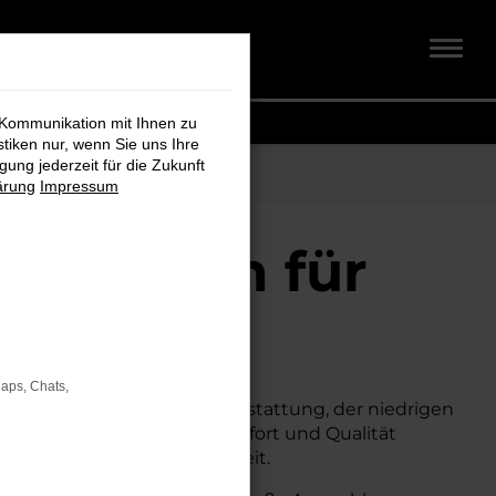
 Kommunikation mit Ihnen zu
stiken nur, wenn Sie uns Ihre
ung jederzeit für die Zukunft
ärung
Impressum
chtwagen für
Maps, Chats,
Mit seiner erstklassigen Ausstattung, der niedrigen
um Neuwagen, ohne auf Komfort und Qualität
erheit und Wirtschaftlichkeit.