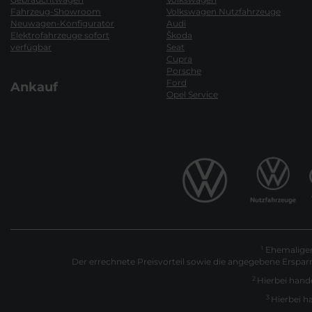
Fahrzeug-Showroom
Volkswagen Nutzfahrzeuge
Neuwagen-Konfigurator
Audi
Elektrofahrzeuge sofort
Škoda
verfügbar
Seat
Cupra
Porsche
Ford
Ankauf
Opel Service
Ehemaliger 
1
Der errechnete Preisvorteil sowie die angegebene Erspar
2
Hierbei hande
3
Hierbei h