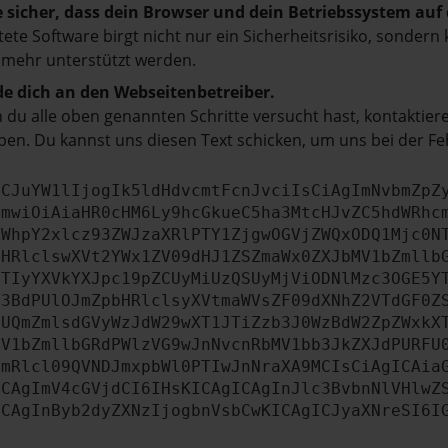
e sicher, dass dein Browser und dein Betriebssystem au
tete Software birgt nicht nur ein Sicherheitsrisiko, sonde
 mehr unterstützt werden.
e dich an den Webseitenbetreiber.
du alle oben genannten Schritte versucht hast, kontaktier
en. Du kannst uns diesen Text schicken, um uns bei der Fe
ICJuYW1lIjogIk5ldHdvcmtFcnJvciIsCiAgImNvbmZpZ
cmwiOiAiaHR0cHM6Ly9hcGkueC5ha3MtcHJvZC5hdWRhc
ZWhpY2xlcz93ZWJzaXRlPTY1ZjgwOGVjZWQxODQ1Mjc0N
bHRlclswXVt2YWx1ZV09dHJ1ZSZmaWx0ZXJbMV1bZmllb
JTIyYXVkYXJpc19pZCUyMiUzQSUyMjViODNlMzc3OGE5Y
b3BdPUlOJmZpbHRlclsyXVtmaWVsZF09dXNhZ2VTdGF0Z
NUQmZmlsdGVyWzJdW29wXT1JTiZzb3J0WzBdW2ZpZWxkX
MV1bZmllbGRdPWlzVG9wJnNvcnRbMV1bb3JkZXJdPURFU
cmRlcl09QVNDJmxpbWl0PTIwJnNraXA9MCIsCiAgICAia
ICAgImV4cGVjdCI6IHsKICAgICAgInJlc3BvbnNlVHlwZ
ICAgInByb2dyZXNzIjogbnVsbCwKICAgICJyaXNreSI6I