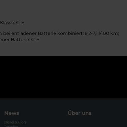
-Klasse: G-E
bei entladener Batterie kombiniert: 8,2-7,1 l/100 km;
ener Batterie: G-F
News
Über uns
News & Blog
Termine