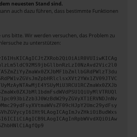
f dem neuesten Stand sind.
rn kann auch dazu führen, dass bestimmte Funktionen
e uns bitte. Wir werden versuchen, das Problem zu
hlersuche zu unterstützen:
yI6IHsKICAgICJtZXRob2QiOiAiR0VUIiwKICAg
mlzLm5ldC92MS9jbGllbnRzLzI0NzAvd2Vic2l0
TA5ZmZiYyZmaWx0ZXJbMF1bZmllbGRdPWlzT3du
GRdPW1vZGVsJmZpbHRlclsxXVt2YWx1ZV09JTVC
TUyMzAyNTAwMjE4YSUyMiU3RCU1RCZmaWx0ZXJb
SZmaWx0ZXJbMl1bdmFsdWVdPSU1QiUyMlVTRUQl
T1pc093biZzb3J0WzBdW29yZGVyXT1ERVNDJnNv
0Mmc29ydFsyXVtmaWVsZF09cHJpY2Umc29ydFsy
GVhZGVycyI6IHt9LAogICAgImJvZHkiOiBudWxs
SI6ICIiCiAgICB9LAogICAgInRpbWVvdXQiOiAw
GZhbHNlCiAgfQp9