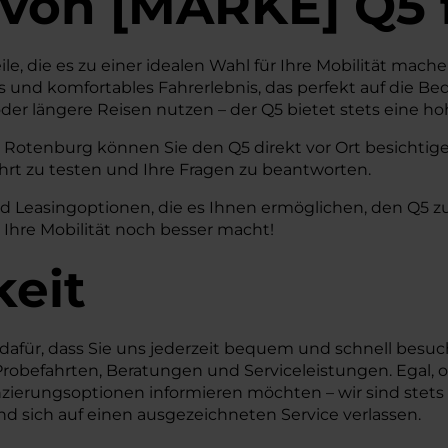
von
[
MARKE
]
Q5
ile, die es zu einer idealen Wahl für Ihre Mobilität ma
tes und komfortables Fahrerlebnis, das perfekt auf die B
der längere Reisen nutzen – der Q5 bietet stets eine h
Rotenburg können Sie den Q5 direkt vor Ort besichtigen 
ahrt zu testen und Ihre Fragen zu beantworten.
nd Leasingoptionen, die es Ihnen ermöglichen, den Q5 z
Ihre Mobilität noch besser macht!
keit
 dafür, dass Sie uns jederzeit bequem und schnell besu
Probefahrten, Beratungen und Serviceleistungen. Egal,
ierungsoptionen informieren möchten – wir sind stets le
und sich auf einen ausgezeichneten Service verlassen.