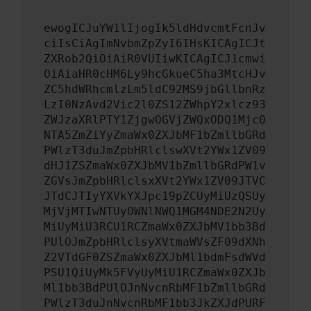
ewogICJuYW1lIjogIk5ldHdvcmtFcnJv
ciIsCiAgImNvbmZpZyI6IHsKICAgICJt
ZXRob2QiOiAiR0VUIiwKICAgICJ1cmwi
OiAiaHR0cHM6Ly9hcGkueC5ha3MtcHJv
ZC5hdWRhcmlzLm5ldC92MS9jbGllbnRz
LzI0NzAvd2Vic2l0ZS12ZWhpY2xlcz93
ZWJzaXRlPTY1ZjgwOGVjZWQxODQ1Mjc0
NTA5ZmZiYyZmaWx0ZXJbMF1bZmllbGRd
PWlzT3duJmZpbHRlclswXVt2YWx1ZV09
dHJ1ZSZmaWx0ZXJbMV1bZmllbGRdPW1v
ZGVsJmZpbHRlclsxXVt2YWx1ZV09JTVC
JTdCJTIyYXVkYXJpc19pZCUyMiUzQSUy
MjVjMTIwNTUyOWNlNWQ1MGM4NDE2N2Uy
MiUyMiU3RCU1RCZmaWx0ZXJbMV1bb3Bd
PUlOJmZpbHRlclsyXVtmaWVsZF09dXNh
Z2VTdGF0ZSZmaWx0ZXJbMl1bdmFsdWVd
PSU1QiUyMk5FVyUyMiU1RCZmaWx0ZXJb
Ml1bb3BdPUlOJnNvcnRbMF1bZmllbGRd
PWlzT3duJnNvcnRbMF1bb3JkZXJdPURF