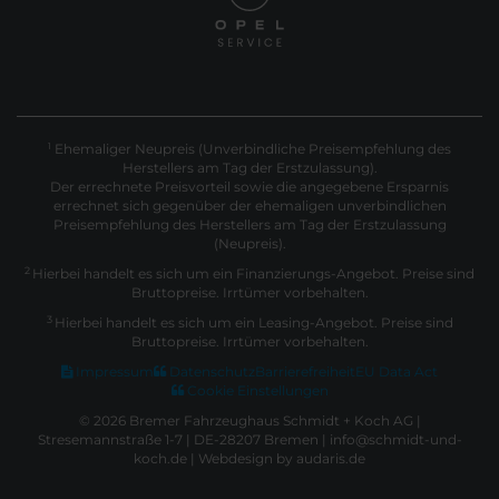
Ehemaliger Neupreis (Unverbindliche Preisempfehlung des
1
Herstellers am Tag der Erstzulassung).
Der errechnete Preisvorteil sowie die angegebene Ersparnis
errechnet sich gegenüber der ehemaligen unverbindlichen
Preisempfehlung des Herstellers am Tag der Erstzulassung
(Neupreis).
2
Hierbei handelt es sich um ein Finanzierungs-Angebot. Preise sind
Bruttopreise. Irrtümer vorbehalten.
3
Hierbei handelt es sich um ein Leasing-Angebot. Preise sind
Bruttopreise. Irrtümer vorbehalten.
Impressum
Datenschutz
Barrierefreiheit
EU Data Act
Cookie Einstellungen
© 2026 Bremer Fahrzeughaus Schmidt + Koch AG |
Stresemannstraße 1-7 | DE-28207 Bremen | info@schmidt-und-
koch.de |
Webdesign by audaris.de