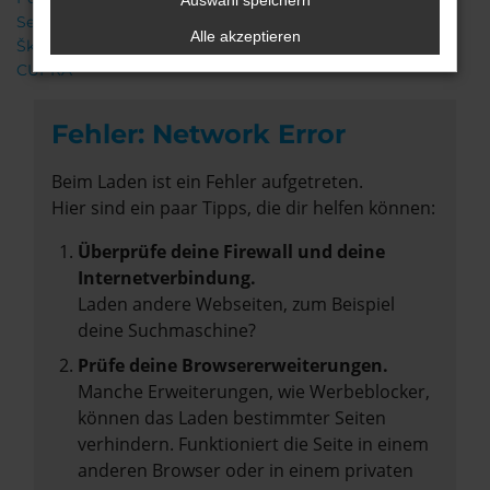
Auswahl speichern
Seat
Alle akzeptieren
Škoda
CUPRA
Fehler: Network Error
Beim Laden ist ein Fehler aufgetreten.
Hier sind ein paar Tipps, die dir helfen können:
Überprüfe deine Firewall und deine
Internetverbindung.
Laden andere Webseiten, zum Beispiel
deine Suchmaschine?
Prüfe deine Browsererweiterungen.
Manche Erweiterungen, wie Werbeblocker,
können das Laden bestimmter Seiten
verhindern. Funktioniert die Seite in einem
anderen Browser oder in einem privaten