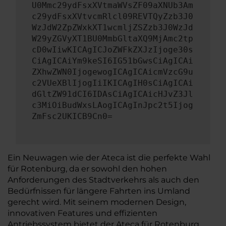
U0Mmc29ydFsxXVtmaWVsZF09aXNUb3Am
c29ydFsxXVtvcmRlcl09REVTQyZzb3J0
WzJdW2ZpZWxkXT1wcmljZSZzb3J0WzJd
W29yZGVyXT1BU0MmbGltaXQ9MjAmc2tp
cD0wIiwKICAgICJoZWFkZXJzIjoge30s
CiAgICAiYm9keSI6IG51bGwsCiAgICAi
ZXhwZWN0IjogewogICAgICAicmVzcG9u
c2VUeXBlIjogIiIKICAgIH0sCiAgICAi
dGltZW91dCI6IDAsCiAgICAicHJvZ3Jl
c3MiOiBudWxsLAogICAgInJpc2t5Ijog
ZmFsc2UKICB9Cn0=
Ein Neuwagen wie der Ateca ist die perfekte Wahl
für Rotenburg, da er sowohl den hohen
Anforderungen des Stadtverkehrs als auch den
Bedürfnissen für längere Fahrten ins Umland
gerecht wird. Mit seinem modernen Design,
innovativen Features und effizienten
Antriebssystem bietet der Ateca für Rotenburg