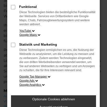
Stadtverkehr oder längere Fahrten – der Ateca
bietet Ihnen höchsten Fahrkomfort, innovative
Funktional
Features und eine herausragende
Diese Technologien bieten die bestmögliche Funktionalität
Wirtschaftlichkeit.
der Webseite. Services von Drittanbietern wie Google
Maps, Chats, Fahrzeugbewertungssystem und weitere
werden aktiviert.
Ihr CUPRA Autohaus in Rotenburg steht Ihnen mit
einer breiten Auswahl an Neuwagen zur Seite und
YouTube
Google Maps
bietet Ihnen umfassende
Beratung
, damit Sie das
für Sie passende Fahrzeug finden.
Statistik und Marketing
Profitieren Sie von zusätzlichen Services wie
Diese Technologien ermöglichen es uns, die Nutzung der
Webseite zu analysieren, um die Leistung zu messen und
attraktiven Finanzierungsmöglichkeiten,
zu verbessern. Zudem werden Technologien eingesetzt,
Leasingangeboten und der Inzahlungnahme Ihres
die von dritten Werbetreibenden verwendet werden, um
aktuellen Fahrzeugs. Besuchen Sie uns und lassen
Sie auf anderen Webseiten zu verfolgen und um Anzeigen
zu schalten, die für Ihre Interessen relevant sind.
Sie sich von unseren Experten beraten – wir freuen
uns, Ihnen den perfekten Neuwagen zu
Google Tag Manager
Google Ads
präsentieren!
Google Analytics
Marken
Audi
Optionale Cookies ablehnen
VW
Porsche