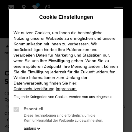
0
Zum
Hauptinhalt
Cookie Einstellungen
springen
Wir nutzen Cookies, um Ihnen die bestmögliche
Nutzung unserer Webseite zu ermöglichen und unsere
Kommunikation mit Ihnen zu verbessern. Wir
Startseite
Rotenburg
CUPRA
CUPRA Ateca
CUPRA Ateca
berücksichtigen hierbei Ihre Präferenzen und
Neuwagen bei Schmidt + Koch für Rotenburg
verarbeiten Daten für Marketing und Statistiken nur,
wenn Sie uns Ihre Einwilligung geben. Wenn Sie zu
einem späteren Zeitpunkt Ihre Meinung ändern, können
CUPRA Ateca Neuwagen bei
Sie die Einwilligung jederzeit für die Zukunft widerrufen.
Weitere Informationen zum Umfang der
Schmidt + Koch für Rotenburg
Datenverarbeitung finden Sie hier:
Datenschutzerklärung
Impressum
CUPRA Ateca ist die perfekte Wahl für alle, die für
Folgende Kategorien von Cookies werden von uns eingesetzt:
Rotenburg einen
Neuwagen
suchen. Mit seiner
modernen Technik, seinem effizienten Antrieb und
Essentiell
dem stilvollen Design ist der Ateca die ideale
Diese Technologien sind erforderlich, um die
Lösung für jeden, der ein zuverlässiges und
Kernfunktionalität der Webseite zu gewährleisten.
komfortables Fahrzeug möchte. Egal, ob für den
audaris