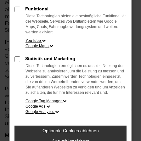
eine kostengünstige Alternative zum Neuwagen,
ohne auf Komfort und Qualität verzichten zu
Funktional
müssen. Ob im Stadtverkehr oder für längere
Diese Technologien bieten die bestmögliche Funktionalität
der Webseite. Services von Drittanbietern wie Google
Fahrten, der Leon überzeugt durch Fahrkomfort,
Maps, Chats, Fahrzeugbewertungssystem und weitere
Sicherheit und Wirtschaftlichkeit.
werden aktiviert.
YouTube
Ihr CUPRA Autohaus in Rotenburg ist Ihr
Google Maps
vertrauenswürdiger Partner, wenn es um
Gebrauchtwagen geht. Wir bieten Ihnen nicht nur
Statistik und Marketing
eine große Auswahl an geprüften Fahrzeugen,
Diese Technologien ermöglichen es uns, die Nutzung der
sondern auch eine fachkundige Beratung, damit
Webseite zu analysieren, um die Leistung zu messen und
Sie das für Sie passende Modell finden.
zu verbessern. Zudem werden Technologien eingesetzt,
die von dritten Werbetreibenden verwendet werden, um
Sie auf anderen Webseiten zu verfolgen und um Anzeigen
Profitieren Sie von unseren zusätzlichen
Services
zu schalten, die für Ihre Interessen relevant sind.
wie attraktiven Finanzierungsmöglichkeiten,
Google Tag Manager
Leasingangeboten und der bequemen
Google Ads
Inzahlungnahme Ihres alten Fahrzeugs. Besuchen
Google Analytics
Sie uns und überzeugen Sie sich von der Qualität
und dem Service, den wir Ihnen bieten!
Optionale Cookies ablehnen
Marken