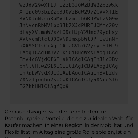
WzJdW29wXT1JTiZzb3J0WzBdW2ZpZWxk
XT1pc093biZzb3J0WzBdW29yZGVyXT1E
RVNDJnNvcnRbMV1bZmllbGRdPWlzVG9w
JnNvcnRbMV1bb3JkZXJdPURFU0Mmc29y
dFsyXVtmaWVsZF09cHJpY2Umc29ydFsy
XVtvcmRlcl09QVNDJmxpbWl0PTIwJnNr
aXA9MCIsCiAgICAiaGVhZGVycyI6IHt9
LAogICAgImJvZHkiOiBudWxsLAogICAg
ImV4cGVjdCI6IHsKICAgICAgInJlc3Bv
bnNlVHlwZSI6ICIiCiAgICB9LAogICAg
InRpbWVvdXQiOiAwLAogICAgInByb2dy
ZXNzIjogbnVsbCwKICAgICJyaXNreSI6
IGZhbHNlCiAgfQp9
Gebrauchtwagen wie der Leon bieten für
Rotenburg viele Vorteile, die sie zur idealen Wahl für
Käufer machen. In einer Region, in der Mobilität und
Flexibilität im Alltag eine große Rolle spielen, ist ein