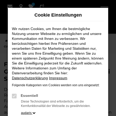
0
Zum
Hauptinhalt
Cookie Einstellungen
springen
Wir nutzen Cookies, um Ihnen die bestmögliche
Nutzung unserer Webseite zu ermöglichen und unsere
Kommunikation mit Ihnen zu verbessern. Wir
Startseite
Rotenburg
CUPRA
CUPRA Leon
Finden Sie Ihren
berücksichtigen hierbei Ihre Präferenzen und
CUPRA Leon Gebrauchtwagen für Rotenburg bei Schmidt + Koch
verarbeiten Daten für Marketing und Statistiken nur,
wenn Sie uns Ihre Einwilligung geben. Wenn Sie zu
einem späteren Zeitpunkt Ihre Meinung ändern, können
Finden Sie Ihren CUPRA Leon
Sie die Einwilligung jederzeit für die Zukunft widerrufen.
Weitere Informationen zum Umfang der
Gebrauchtwagen für Rotenburg bei
Datenverarbeitung finden Sie hier:
Schmidt + Koch
Datenschutzerklärung
Impressum
Folgende Kategorien von Cookies werden von uns eingesetzt:
Der CUPRA Leon ist die perfekte Wahl für alle in
Rotenburg, die ein zuverlässiges und modernes
Essentiell
Fahrzeug suchen.
Mit seiner erstklassigen
Diese Technologien sind erforderlich, um die
Ausstattung, der niedrigen Laufleistung und der
Kernfunktionalität der Webseite zu gewährleisten.
ausgezeichneten Pflege ist dieser Gebrauchtwagen
audaris