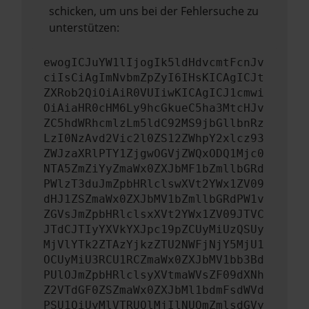
schicken, um uns bei der Fehlersuche zu
unterstützen:
ewogICJuYW1lIjogIk5ldHdvcmtFcnJv
ciIsCiAgImNvbmZpZyI6IHsKICAgICJt
ZXRob2QiOiAiR0VUIiwKICAgICJ1cmwi
OiAiaHR0cHM6Ly9hcGkueC5ha3MtcHJv
ZC5hdWRhcmlzLm5ldC92MS9jbGllbnRz
LzI0NzAvd2Vic2l0ZS12ZWhpY2xlcz93
ZWJzaXRlPTY1ZjgwOGVjZWQxODQ1Mjc0
NTA5ZmZiYyZmaWx0ZXJbMF1bZmllbGRd
PWlzT3duJmZpbHRlclswXVt2YWx1ZV09
dHJ1ZSZmaWx0ZXJbMV1bZmllbGRdPW1v
ZGVsJmZpbHRlclsxXVt2YWx1ZV09JTVC
JTdCJTIyYXVkYXJpc19pZCUyMiUzQSUy
MjVlYTk2ZTAzYjkzZTU2NWFjNjY5MjU1
OCUyMiU3RCU1RCZmaWx0ZXJbMV1bb3Bd
PUlOJmZpbHRlclsyXVtmaWVsZF09dXNh
Z2VTdGF0ZSZmaWx0ZXJbMl1bdmFsdWVd
PSU1QiUyMlVTRUQlMjIlNUQmZmlsdGVy