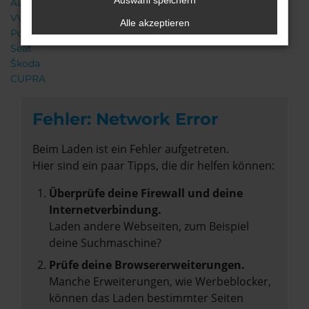
Auswahl speichern
Audi
VW
Alle akzeptieren
Porsche
Seat
Škoda
CUPRA
Fehler: Network Error
Beim Laden ist ein Fehler aufgetreten.
Hier sind ein paar Tipps, die dir helfen können:
Überprüfe deine Firewall und deine
Internetverbindung.
Laden andere Webseiten, zum Beispiel
deine Suchmaschine?
Prüfe deine Browsererweiterungen.
Manche Erweiterungen, wie Werbeblocker,
können das Laden bestimmter Seiten