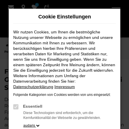
0
Zum
Hauptinhalt
Cookie Einstellungen
springen
Wir nutzen Cookies, um Ihnen die bestmögliche
Nutzung unserer Webseite zu ermöglichen und unsere
Kommunikation mit Ihnen zu verbessern. Wir
Startseite
Rotenburg
Porsche
Porsche 911
Finden Sie Ihren
berücksichtigen hierbei Ihre Präferenzen und
Porsche 911 Gebrauchtwagen für Rotenburg bei Schmidt + Koch
verarbeiten Daten für Marketing und Statistiken nur,
wenn Sie uns Ihre Einwilligung geben. Wenn Sie zu
einem späteren Zeitpunkt Ihre Meinung ändern, können
Finden Sie Ihren Porsche 911
Sie die Einwilligung jederzeit für die Zukunft widerrufen.
Weitere Informationen zum Umfang der
Gebrauchtwagen für Rotenburg bei
Datenverarbeitung finden Sie hier:
Schmidt + Koch
Datenschutzerklärung
Impressum
Folgende Kategorien von Cookies werden von uns eingesetzt:
Der Porsche 911 ist die perfekte Wahl für alle in
Rotenburg, die ein zuverlässiges und modernes
Essentiell
Fahrzeug suchen.
Mit seiner erstklassigen
Diese Technologien sind erforderlich, um die
Ausstattung, der niedrigen Laufleistung und der
Kernfunktionalität der Webseite zu gewährleisten.
ausgezeichneten Pflege ist dieser Gebrauchtwagen
audaris