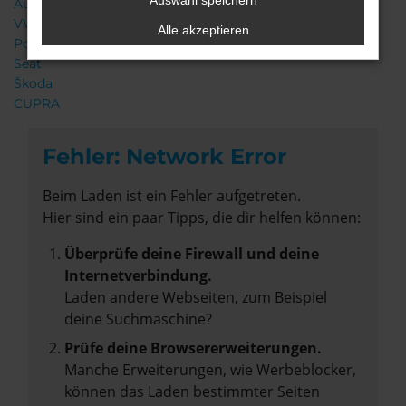
Auswahl speichern
Audi
VW
Alle akzeptieren
Porsche
Seat
Škoda
CUPRA
Fehler: Network Error
Beim Laden ist ein Fehler aufgetreten.
Hier sind ein paar Tipps, die dir helfen können:
Überprüfe deine Firewall und deine
Internetverbindung.
Laden andere Webseiten, zum Beispiel
deine Suchmaschine?
Prüfe deine Browsererweiterungen.
Manche Erweiterungen, wie Werbeblocker,
können das Laden bestimmter Seiten