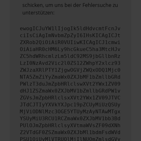
schicken, um uns bei der Fehlersuche zu
unterstützen:
ewogICJuYW1lIjogIk5ldHdvcmtFcnJv
ciIsCiAgImNvbmZpZyI6IHsKICAgICJt
ZXRob2QiOiAiR0VUIiwKICAgICJ1cmwi
OiAiaHR0cHM6Ly9hcGkueC5ha3MtcHJv
ZC5hdWRhcmlzLm5ldC92MS9jbGllbnRz
LzI0NzAvd2Vic2l0ZS12ZWhpY2xlcz93
ZWJzaXRlPTY1ZjgwOGVjZWQxODQ1Mjc0
NTA5ZmZiYyZmaWx0ZXJbMF1bZmllbGRd
PWlzT3duJmZpbHRlclswXVt2YWx1ZV09
dHJ1ZSZmaWx0ZXJbMV1bZmllbGRdPW1v
ZGVsJmZpbHRlclsxXVt2YWx1ZV09JTVC
JTdCJTIyYXVkYXJpc19pZCUyMiUzQSUy
MjViODNlMzc3OGE5YTUyMzAyNTAwMTgx
YSUyMiU3RCU1RCZmaWx0ZXJbMV1bb3Bd
PUlOJmZpbHRlclsyXVtmaWVsZF09dXNh
Z2VTdGF0ZSZmaWx0ZXJbMl1bdmFsdWVd
PSU1QiUyMlVTRUQlMjIlNUQmZmlsdGVy