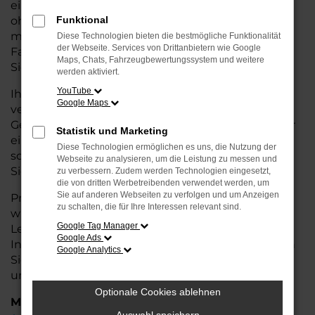
eine kostengünstige Alternative zum Neuwagen,
ohne auf Komfort und Qualität verzichten zu
Funktional
müssen. Ob im Stadtverkehr oder für längere
Diese Technologien bieten die bestmögliche Funktionalität
der Webseite. Services von Drittanbietern wie Google
Fahrten, der 911 überzeugt durch Fahrkomfort,
Maps, Chats, Fahrzeugbewertungssystem und weitere
Sicherheit und Wirtschaftlichkeit.
werden aktiviert.
YouTube
Ihr Porsche Autohaus in Rotenburg ist Ihr
Google Maps
vertrauenswürdiger Partner, wenn es um
Gebrauchtwagen geht. Wir bieten Ihnen nicht nur
Statistik und Marketing
eine große Auswahl an geprüften Fahrzeugen,
Diese Technologien ermöglichen es uns, die Nutzung der
sondern auch eine fachkundige Beratung, damit
Webseite zu analysieren, um die Leistung zu messen und
Sie das für Sie passende Modell finden.
zu verbessern. Zudem werden Technologien eingesetzt,
die von dritten Werbetreibenden verwendet werden, um
Sie auf anderen Webseiten zu verfolgen und um Anzeigen
Profitieren Sie von unseren zusätzlichen
Services
zu schalten, die für Ihre Interessen relevant sind.
wie attraktiven Finanzierungsmöglichkeiten,
Google Tag Manager
Leasingangeboten und der bequemen
Google Ads
Inzahlungnahme Ihres alten Fahrzeugs. Besuchen
Google Analytics
Sie uns und überzeugen Sie sich von der Qualität
und dem Service, den wir Ihnen bieten!
Optionale Cookies ablehnen
Marken