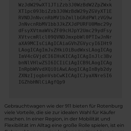
WzJdW29wXT1JTiZzb3J0WzBdW2ZpZWxk
XT1pc093biZzb3J0WzBdW29yZGVyXT1E
RVNDJnNvcnRbMV1bZmllbGRdPWlzVG9w
JnNvcnRbMV1bb3JkZXJdPURFU0Mmc29y
dFsyXVtmaWVsZF09cHJpY2Umc29ydFsy
XVtvcmRlcl09QVNDJmxpbWl0PTIwJnNr
aXA9MCIsCiAgICAiaGVhZGVycyI6IHt9
LAogICAgImJvZHkiOiBudWxsLAogICAg
ImV4cGVjdCI6IHsKICAgICAgInJlc3Bv
bnNlVHlwZSI6ICIiCiAgICB9LAogICAg
InRpbWVvdXQiOiAwLAogICAgInByb2dy
ZXNzIjogbnVsbCwKICAgICJyaXNreSI6
IGZhbHNlCiAgfQp9
Gebrauchtwagen wie der 911 bieten für Rotenburg
viele Vorteile, die sie zur idealen Wahl für Käufer
machen. In einer Region, in der Mobilität und
Flexibilität im Alltag eine große Rolle spielen, ist ein