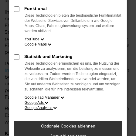
auf dem Land glänzt.
Funktional
Ihr Porsche Autohaus in Rotenburg bietet Ihnen
Diese Technologien bieten die bestmögliche Funktionalität
neben einer breiten Auswahl an Porsche
der Webseite. Services von Drittanbietern wie Google
Fahrzeugen auch umfassende Beratung und
Maps, Chats, Fahrzeugbewertungssystem und weitere
werden aktiviert.
Service. Wir unterstützen Sie bei der Auswahl des
passenden Modells und bieten maßgeschneiderte
YouTube
Google Maps
Finanzierungslösungen sowie Leasingoptionen, die
perfekt zu Ihrem Budget und Bedarf passen.
Statistik und Marketing
Profitieren Sie von zusätzlichen Services wie
Diese Technologien ermöglichen es uns, die Nutzung der
Webseite zu analysieren, um die Leistung zu messen und
Inzahlungnahme
,
Wartung und Reparaturen
direkt
zu verbessern. Zudem werden Technologien eingesetzt,
bei Ihrem Porsche Autohaus in Rotenburg. Mit
die von dritten Werbetreibenden verwendet werden, um
unserer großen Auswahl an Fahrzeugen und der
Sie auf anderen Webseiten zu verfolgen und um Anzeigen
zu schalten, die für Ihre Interessen relevant sind.
professionellen Beratung finden Sie bei uns das
Fahrzeug, das Ihre Ansprüche erfüllt.
Google Tag Manager
Google Ads
Besuchen Sie uns und lassen Sie sich von unserem
Google Analytics
Expertenteam beraten – der Porsche Cayenne
wartet auf Sie!
Optionale Cookies ablehnen
Kategorie