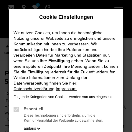
0
Zum
Hauptinhalt
Cookie Einstellungen
springen
Wir nutzen Cookies, um Ihnen die bestmögliche
Nutzung unserer Webseite zu ermöglichen und unsere
Kommunikation mit Ihnen zu verbessern. Wir
Startseite
Rotenburg
Porsche
Porsche Cayenne Fahrzeuge bei
berücksichtigen hierbei Ihre Präferenzen und
Schmidt + Koch für Rotenburg
verarbeiten Daten für Marketing und Statistiken nur,
wenn Sie uns Ihre Einwilligung geben. Wenn Sie zu
einem späteren Zeitpunkt Ihre Meinung ändern, können
Porsche Cayenne Fahrzeuge bei
Sie die Einwilligung jederzeit für die Zukunft widerrufen.
Weitere Informationen zum Umfang der
Schmidt + Koch für Rotenburg
Datenverarbeitung finden Sie hier:
Datenschutzerklärung
Impressum
Der Porsche Cayenne ist die perfekte Wahl für alle
Folgende Kategorien von Cookies werden von uns eingesetzt:
in Rotenburg, die ein zuverlässiges und modernes
Fahrzeug suchen. Ob für den täglichen Arbeitsweg,
Essentiell
Wochenendausflüge oder lange Reisen, der
Diese Technologien sind erforderlich, um die
Porsche Cayenne bietet Komfort, Effizienz und
Kernfunktionalität der Webseite zu gewährleisten.
modernes Design, das sowohl in der Stadt als auch
audaris