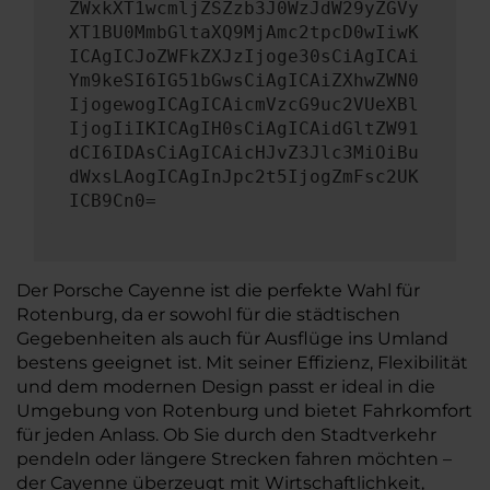
ZWxkXT1wcmljZSZzb3J0WzJdW29yZGVy
XT1BU0MmbGltaXQ9MjAmc2tpcD0wIiwK
ICAgICJoZWFkZXJzIjoge30sCiAgICAi
Ym9keSI6IG51bGwsCiAgICAiZXhwZWN0
IjogewogICAgICAicmVzcG9uc2VUeXBl
IjogIiIKICAgIH0sCiAgICAidGltZW91
dCI6IDAsCiAgICAicHJvZ3Jlc3MiOiBu
dWxsLAogICAgInJpc2t5IjogZmFsc2UK
ICB9Cn0=
Der Porsche Cayenne ist die perfekte Wahl für
Rotenburg, da er sowohl für die städtischen
Gegebenheiten als auch für Ausflüge ins Umland
bestens geeignet ist. Mit seiner Effizienz, Flexibilität
und dem modernen Design passt er ideal in die
Umgebung von Rotenburg und bietet Fahrkomfort
für jeden Anlass. Ob Sie durch den Stadtverkehr
pendeln oder längere Strecken fahren möchten –
der Cayenne überzeugt mit Wirtschaftlichkeit,