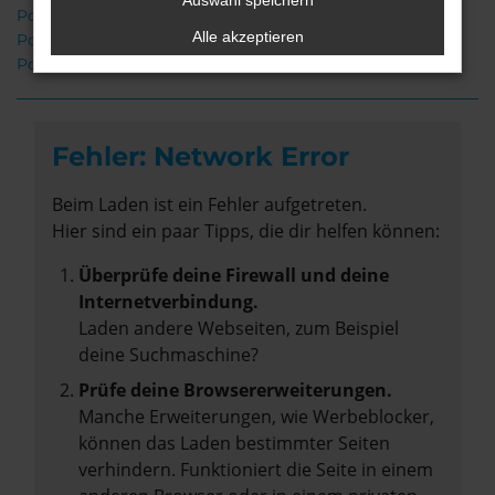
Auswahl speichern
Porsche Cayenne Rotenburg
Alle akzeptieren
Porsche Cayenne Gebrauchtwagen Rotenburg
Porsche Cayenne Neuwagen Rotenburg
Fehler: Network Error
Beim Laden ist ein Fehler aufgetreten.
Hier sind ein paar Tipps, die dir helfen können:
Überprüfe deine Firewall und deine
Internetverbindung.
Laden andere Webseiten, zum Beispiel
deine Suchmaschine?
Prüfe deine Browsererweiterungen.
Manche Erweiterungen, wie Werbeblocker,
können das Laden bestimmter Seiten
verhindern. Funktioniert die Seite in einem