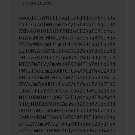
unterstützen:
ewogICJuYW1lIjogIk5ldHdvcmtFcnJv
ciIsCiAgImNvbmZpZyI6IHsKICAgICJt
ZXRob2QiOiAiR0VUIiwKICAgICJ1cmwi
OiAiaHR0cHM6Ly9hcGkueC5ha3MtcHJv
ZC5hdWRhcmlzLm5ldC92MS9jbGllbnRz
LzI0NzAvd2Vic2l0ZS12ZWhpY2xlcz93
ZWJzaXRlPTY1ZjgwOGVjZWQxODQ1Mjc0
NTA5ZmZiYyZmaWx0ZXJbMF1bZmllbGRd
PWlzT3duJmZpbHRlclswXVt2YWx1ZV09
dHJ1ZSZmaWx0ZXJbMV1bZmllbGRdPW1v
ZGVsJmZpbHRlclsxXVt2YWx1ZV09JTVC
JTdCJTIyYXVkYXJpc19pZCUyMiUzQSUy
MjViODNlMzc3OGE5YTUyMzAyNTAwMWM4
YiUyMiU3RCU1RCZmaWx0ZXJbMV1bb3Bd
PUlOJnNvcnRbMF1bZmllbGRdPWlzT3du
JnNvcnRbMF1bb3JkZXJdPURFU0Mmc29y
dFsxXVtmaWVsZF09aXNUb3Amc29ydFsx
XVtvcmRlcl09REVTQyZzb3J0WzJdW2Zp