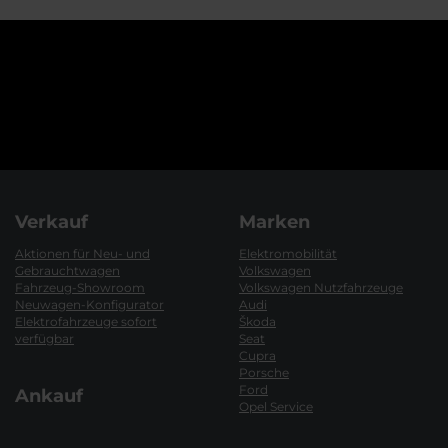
Verkauf
Marken
Aktionen für Neu- und
Elektromobilität
Gebrauchtwagen
Volkswagen
Fahrzeug-Showroom
Volkswagen Nutzfahrzeuge
Neuwagen-Konfigurator
Audi
Elektrofahrzeuge sofort
Škoda
verfügbar
Seat
Cupra
Porsche
Ford
Ankauf
Opel Service