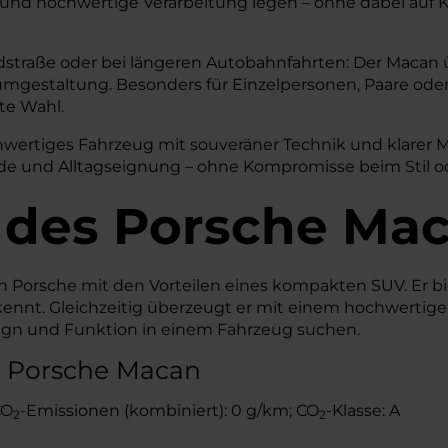
 und hochwertige Verarbeitung legen – ohne dabei auf K
Landstraße oder bei längeren Autobahnfahrten: Der Macan 
staltung. Besonders für Einzelpersonen, Paare oder kle
te Wahl.
chwertiges Fahrzeug mit souveräner Technik und klarer 
de und Alltagseignung – ohne Kompromisse beim Stil o
 des
Porsche
Mac
 Porsche mit den Vorteilen eines kompakten SUV. Er bie
kennt. Gleichzeitig überzeugt er mit einem hochwertige
Design und Funktion in einem Fahrzeug suchen.
s Porsche Macan
CO
-Emissionen (kombiniert): 0 g/km; CO
-Klasse: A
2
2