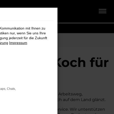
 Kommunikation mit Ihnen zu
stiken nur, wenn Sie uns Ihre
ung jederzeit für die Zukunft
ärung
Impressum
hmidt + Koch für
Maps, Chats,
suchen. Ob für den täglichen Arbeitsweg,
 sowohl in der Stadt als auch auf dem Land glänzt.
umfassende Beratung und Service. Wir unterstützen