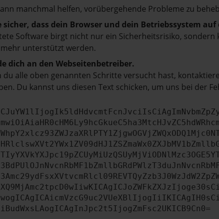
kann manchmal helfen, vorübergehende Probleme zu beheb
e sicher, dass dein Browser und dein Betriebssystem au
tete Software birgt nicht nur ein Sicherheitsrisiko, sonde
 mehr unterstützt werden.
e dich an den Webseitenbetreiber.
du alle oben genannten Schritte versucht hast, kontaktier
en. Du kannst uns diesen Text schicken, um uns bei der Fe
ICJuYW1lIjogIk5ldHdvcmtFcnJvciIsCiAgImNvbmZpZ
cmwiOiAiaHR0cHM6Ly9hcGkueC5ha3MtcHJvZC5hdWRhc
ZWhpY2xlcz93ZWJzaXRlPTY1ZjgwOGVjZWQxODQ1Mjc0N
bHRlclswXVt2YWx1ZV09dHJ1ZSZmaWx0ZXJbMV1bZmllb
JTIyYXVkYXJpc19pZCUyMiUzQSUyMjViODNlMzc3OGE5Y
b3BdPUlOJnNvcnRbMF1bZmllbGRdPWlzT3duJnNvcnRbM
b3Amc29ydFsxXVtvcmRlcl09REVTQyZzb3J0WzJdW2ZpZ
aXQ9MjAmc2tpcD0wIiwKICAgICJoZWFkZXJzIjoge30sC
ewogICAgICAicmVzcG9uc2VUeXBlIjogIiIKICAgIH0sC
OiBudWxsLAogICAgInJpc2t5IjogZmFsc2UKICB9Cn0=