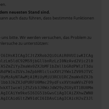
en.
f dem neuesten Stand sind.
rn kann auch dazu führen, dass bestimmte Funktionen
e uns bitte. Wir werden versuchen, das Problem zu
hlersuche zu unterstützen:
yI6IHsKICAgICJtZXRob2QiOiAiR0VUIiwKICAg
mlzLm5ldC92MS9jbGllbnRzLzI0NzAvd2Vic2l0
TA5ZmZiYyZmaWx0ZXJbMF1bZmllbGRdPWlzT3du
GRdPW1vZGVsJmZpbHRlclsxXVt2YWx1ZV09JTVC
TUyMzAyNTAwMjA1MiUyMiU3RCU1RCZmaWx0ZXJb
F1bb3JkZXJdPURFU0Mmc29ydFsxXVtmaWVsZF09
WxkXT1wcmljZSZzb3J0WzJdW29yZGVyXT1BU0Mm
iAgICAiYm9keSI6IG51bGwsCiAgICAiZXhwZWN0
iAgICAidGltZW91dCI6IDAsCiAgICAicHJvZ3Jl