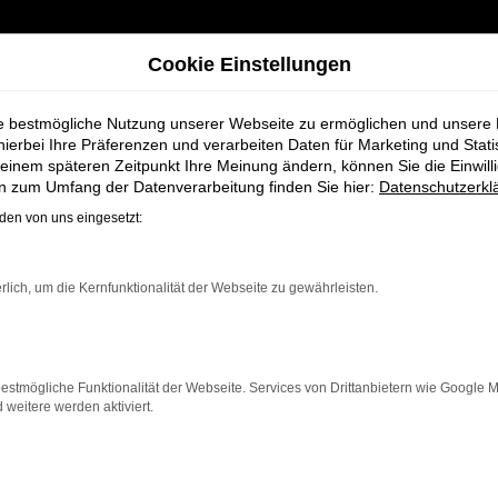
Cookie Einstellungen
ie bestmögliche Nutzung unserer Webseite zu ermöglichen und unsere
hierbei Ihre Präferenzen und verarbeiten Daten für Marketing und Stati
einem späteren Zeitpunkt Ihre Meinung ändern, können Sie die Einwillig
+ Koch für Rotenburg
en zum Umfang der Datenverarbeitung finden Sie hier:
Datenschutzerkl
en von uns eingesetzt:
ahrzeuge bei Sc
rlich, um die Kernfunktionalität der Webseite zu gewährleisten.
estmögliche Funktionalität der Webseite. Services von Drittanbietern wie Google 
eitere werden aktiviert.
Rotenburg, die ein zuverlässiges und modernes Fahrzeug 
can bietet Komfort, Effizienz und modernes Design, das
en einer breiten Auswahl an Porsche Fahrzeugen auch 