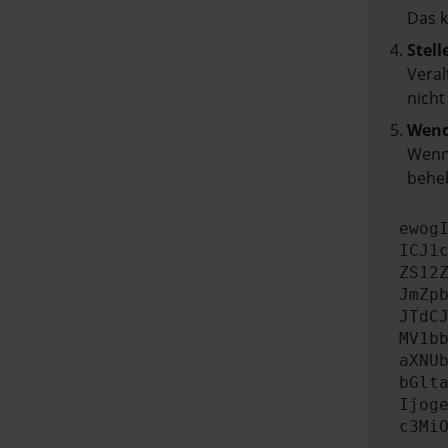
Das 
Stell
Veral
nicht
Wend
Wenn 
beheb
ewog
ICJ1
ZS12
JmZp
JTdC
MV1b
aXNU
bGlt
Ijog
c3Mi