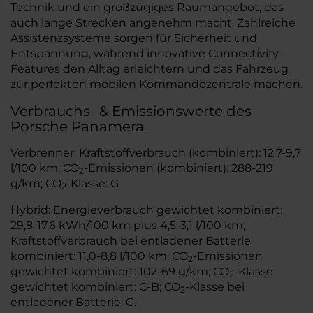
Technik und ein großzügiges Raumangebot, das
auch lange Strecken angenehm macht. Zahlreiche
Assistenzsysteme sorgen für Sicherheit und
Entspannung, während innovative Connectivity-
Features den Alltag erleichtern und das Fahrzeug
zur perfekten mobilen Kommandozentrale machen.
Verbrauchs- & Emissionswerte des
Porsche Panamera
Verbrenner: Kraftstoffverbrauch (kombiniert): 12,7-9,7
l/100 km; CO
-Emissionen (kombiniert): 288-219
2
g/km; CO
-Klasse: G
2
Hybrid: Energieverbrauch gewichtet kombiniert:
29,8-17,6 kWh/100 km plus 4,5-3,1 l/100 km;
Kraftstoffverbrauch bei entladener Batterie
kombiniert: 11,0-8,8 l/100 km; CO
-Emissionen
2
gewichtet kombiniert: 102-69 g/km; CO
-Klasse
2
gewichtet kombiniert: C-B; CO
-Klasse bei
2
entladener Batterie: G.