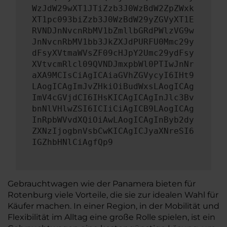
WzJdW29wXT1JTiZzb3J0WzBdW2ZpZWxk
XT1pc093biZzb3J0WzBdW29yZGVyXT1E
RVNDJnNvcnRbMV1bZmllbGRdPWlzVG9w
JnNvcnRbMV1bb3JkZXJdPURFU0Mmc29y
dFsyXVtmaWVsZF09cHJpY2Umc29ydFsy
XVtvcmRlcl09QVNDJmxpbWl0PTIwJnNr
aXA9MCIsCiAgICAiaGVhZGVycyI6IHt9
LAogICAgImJvZHkiOiBudWxsLAogICAg
ImV4cGVjdCI6IHsKICAgICAgInJlc3Bv
bnNlVHlwZSI6ICIiCiAgICB9LAogICAg
InRpbWVvdXQiOiAwLAogICAgInByb2dy
ZXNzIjogbnVsbCwKICAgICJyaXNreSI6
IGZhbHNlCiAgfQp9
Gebrauchtwagen wie der Panamera bieten für
Rotenburg viele Vorteile, die sie zur idealen Wahl für
Käufer machen. In einer Region, in der Mobilität und
Flexibilität im Alltag eine große Rolle spielen, ist ein