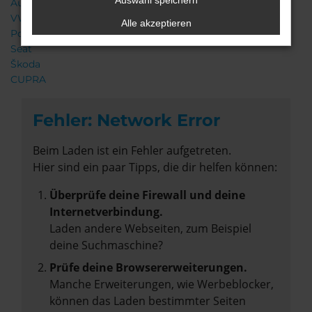
Auswahl speichern
Audi
VW
Alle akzeptieren
Porsche
Seat
Škoda
CUPRA
Fehler: Network Error
Beim Laden ist ein Fehler aufgetreten.
Hier sind ein paar Tipps, die dir helfen können:
Überprüfe deine Firewall und deine
Internetverbindung.
Laden andere Webseiten, zum Beispiel
deine Suchmaschine?
Prüfe deine Browsererweiterungen.
Manche Erweiterungen, wie Werbeblocker,
können das Laden bestimmter Seiten