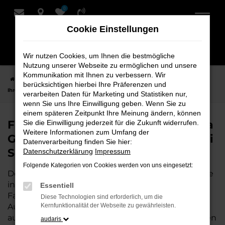
0
Zum
Hauptinhalt
Cookie Einstellungen
springen
Wir nutzen Cookies, um Ihnen die bestmögliche
Nutzung unserer Webseite zu ermöglichen und unsere
Kommunikation mit Ihnen zu verbessern. Wir
Startseite
Rotenburg
Porsche
Porsche Panamera
Finden Sie
berücksichtigen hierbei Ihre Präferenzen und
Ihren Porsche Panamera Gebrauchtwagen für Rotenburg bei Schmidt + Koch
verarbeiten Daten für Marketing und Statistiken nur,
wenn Sie uns Ihre Einwilligung geben. Wenn Sie zu
einem späteren Zeitpunkt Ihre Meinung ändern, können
Finden Sie Ihren Porsche Panamera
Sie die Einwilligung jederzeit für die Zukunft widerrufen.
Weitere Informationen zum Umfang der
Gebrauchtwagen für Rotenburg bei
Datenverarbeitung finden Sie hier:
Schmidt + Koch
Datenschutzerklärung
Impressum
Folgende Kategorien von Cookies werden von uns eingesetzt:
Der Porsche Panamera ist die perfekte Wahl für alle
in Rotenburg, die ein zuverlässiges und modernes
Essentiell
Fahrzeug suchen.
Mit seiner erstklassigen
Diese Technologien sind erforderlich, um die
Ausstattung, der niedrigen Laufleistung und der
Kernfunktionalität der Webseite zu gewährleisten.
ausgezeichneten Pflege ist dieser Gebrauchtwagen
audaris