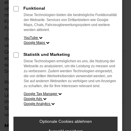
eine kostengünstige Alternative zum Neuwagen,
ohne auf Komfort und Qualität verzichten zu
Funktional
müssen. Ob im Stadtverkehr oder für längere
Diese Technologien bieten die bestmögliche Funktionalität
der Webseite. Services von Drittanbietern wie Google
Fahrten, der Panamera überzeugt durch
Maps, Chats, Fahrzeugbewertungssystem und weitere
Fahrkomfort, Sicherheit und Wirtschaftlichkeit.
werden aktiviert.
YouTube
Ihr Porsche Autohaus in Rotenburg ist Ihr
Google Maps
vertrauenswürdiger Partner, wenn es um
Gebrauchtwagen geht. Wir bieten Ihnen nicht nur
Statistik und Marketing
eine große Auswahl an geprüften Fahrzeugen,
Diese Technologien ermöglichen es uns, die Nutzung der
sondern auch eine fachkundige Beratung, damit
Webseite zu analysieren, um die Leistung zu messen und
Sie das für Sie passende Modell finden.
zu verbessern. Zudem werden Technologien eingesetzt,
die von dritten Werbetreibenden verwendet werden, um
Sie auf anderen Webseiten zu verfolgen und um Anzeigen
Profitieren Sie von unseren zusätzlichen
Services
zu schalten, die für Ihre Interessen relevant sind.
wie attraktiven Finanzierungsmöglichkeiten,
Google Tag Manager
Leasingangeboten und der bequemen
Google Ads
Inzahlungnahme Ihres alten Fahrzeugs. Besuchen
Google Analytics
Sie uns und überzeugen Sie sich von der Qualität
und dem Service, den wir Ihnen bieten!
Optionale Cookies ablehnen
Marken