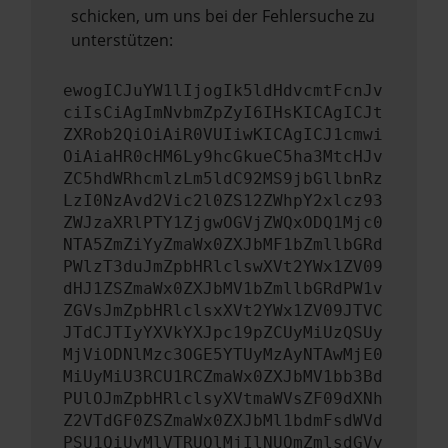
schicken, um uns bei der Fehlersuche zu
unterstützen:
ewogICJuYW1lIjogIk5ldHdvcmtFcnJv
ciIsCiAgImNvbmZpZyI6IHsKICAgICJt
ZXRob2QiOiAiR0VUIiwKICAgICJ1cmwi
OiAiaHR0cHM6Ly9hcGkueC5ha3MtcHJv
ZC5hdWRhcmlzLm5ldC92MS9jbGllbnRz
LzI0NzAvd2Vic2l0ZS12ZWhpY2xlcz93
ZWJzaXRlPTY1ZjgwOGVjZWQxODQ1Mjc0
NTA5ZmZiYyZmaWx0ZXJbMF1bZmllbGRd
PWlzT3duJmZpbHRlclswXVt2YWx1ZV09
dHJ1ZSZmaWx0ZXJbMV1bZmllbGRdPW1v
ZGVsJmZpbHRlclsxXVt2YWx1ZV09JTVC
JTdCJTIyYXVkYXJpc19pZCUyMiUzQSUy
MjViODNlMzc3OGE5YTUyMzAyNTAwMjE0
MiUyMiU3RCU1RCZmaWx0ZXJbMV1bb3Bd
PUlOJmZpbHRlclsyXVtmaWVsZF09dXNh
Z2VTdGF0ZSZmaWx0ZXJbMl1bdmFsdWVd
PSU1QiUyMlVTRUQlMjIlNUQmZmlsdGVy